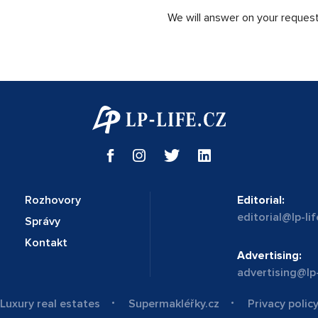
We will answer on your request
Rozhovory
Editorial:
editorial@lp-lif
Správy
Kontakt
Advertising:
advertising@lp-
Luxury real estates
Supermakléřky.cz
Privacy polic