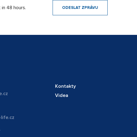
 in 48 hours.
Kontakty
e.cz
Videa
life.cz
y