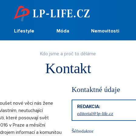
Lifestyle
Móda
Nemovitosti
Kdo jsme a proč to děláme
Kontakt
Kontaktné údaje
oušet nové věci nás žene
REDAKCIA:
astním, neutuchající
editorial@lp-life.cz
i, které posouvají svět
2016 v Praze a měsíční
Šéfredaktor
 zdrojem informací a komunitou