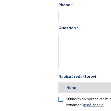
Phone
*
Question
*
Napísať redaktorovi
Súhlasím so spracovaním 
oznámení (
plné znenie
)