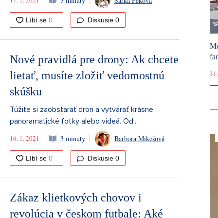
17. 1. 2021
3 minuty
Šárka Peková
Diskusie
0
Mó
fa
Nové pravidlá pre drony: Ak chcete
lietať, musíte zložiť vedomostnú
31.
skúšku
Túžite si zaobstarať dron a vytvárať krásne
panoramatické fotky alebo videá. Od...
16. 1. 2021
3 minuty
Barbora Mikešová
Diskusie
0
Zákaz klietkových chovov i
revolúcia v českom futbale: Aké