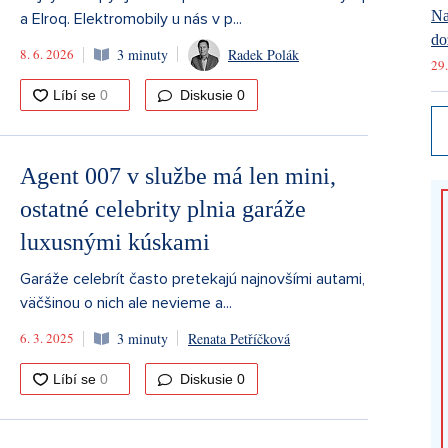
Na
a Elroq. Elektromobily u nás v p...
do
8. 6. 2026
3 minuty
Radek Polák
29.
Diskusie
0
Agent 007 v službe má len mini,
ostatné celebrity plnia garáže
luxusnými kúskami
Garáže celebrít často pretekajú najnovšími autami,
väčšinou o nich ale nevieme a...
6. 3. 2025
3 minuty
Renata Petříčková
Diskusie
0