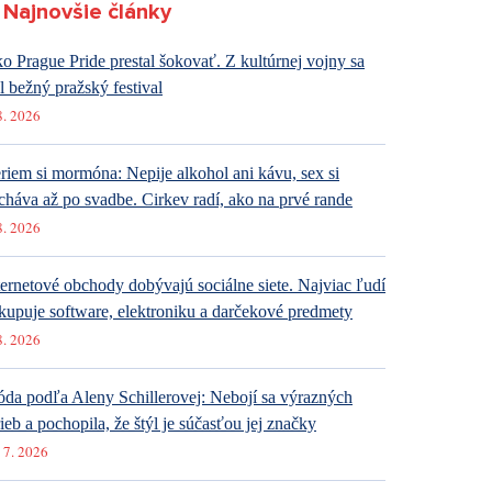
Najnovšie články
o Prague Pride prestal šokovať. Z kultúrnej vojny sa
al bežný pražský festival
8. 2026
riem si mormóna: Nepije alkohol ani kávu, sex si
cháva až po svadbe. Cirkev radí, ako na prvé rande
8. 2026
ternetové obchody dobývajú sociálne siete. Najviac ľudí
kupuje software, elektroniku a darčekové predmety
8. 2026
da podľa Aleny Schillerovej: Nebojí sa výrazných
rieb a pochopila, že štýl je súčasťou jej značky
 7. 2026