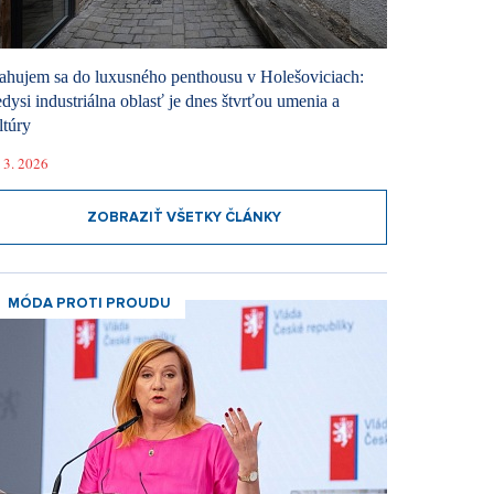
ahujem sa do luxusného penthousu v Holešoviciach:
dysi industriálna oblasť je dnes štvrťou umenia a
ltúry
 3. 2026
ZOBRAZIŤ VŠETKY ČLÁNKY
MÓDA PROTI PROUDU