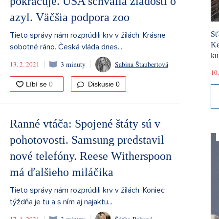
pokračuje. USA schvália žiadosti o
azyl. Väčšia podpora zoo
Sť
Tieto správy nám rozprúdili krv v žilách. Krásne
Ke
sobotné ráno. Česká vláda dnes...
ku
13. 2. 2021
3 minuty
Sabina Štaubertová
10.
Diskusie
0
Ranné vtáča: Spojené štáty sú v
pohotovosti. Samsung predstavil
nové telefóny. Reese Witherspoon
má ďalšieho miláčika
Tieto správy nám rozprúdili krv v žilách. Koniec
týždňa je tu a s ním aj najaktu...