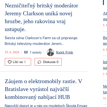
Nezničiteľný britský moderátor
Jeremy Clarkson uniká novej
Ak
st
hrozbe, jeho rakovina vraj
5. 
ustupuje.
Šiesta séria Clarkson’s Farm sa už pripravuje.
Be
Britský televízny moderátor Jerem...
ne
4. 
25. 6. 2026
3 minuty
Radek Polák
Diskusie
0
In
na
1. 
Záujem o elektromobily rastie. V
Mó
Bratislave vyrástol najväčší
fa
kombinovaný nabíjací HUB
31.
Najvyšší dopyt je u nás po modeloch Škoda Enyaq