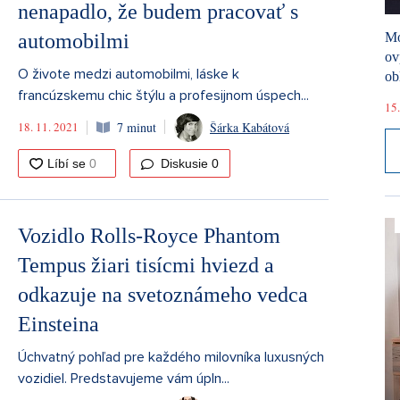
nenapadlo, že budem pracovať s
automobilmi
Mó
ov
O živote medzi automobilmi, láske k
ob
francúzskemu chic štýlu a profesijnom úspech...
15.
18. 11. 2021
7 minut
Šárka Kabátová
Diskusie
0
Vozidlo Rolls-Royce Phantom
Tempus žiari tisícmi hviezd a
odkazuje na svetoznámeho vedca
Einsteina
Úchvatný pohľad pre každého milovníka luxusných
vozidiel. Predstavujeme vám úpln...