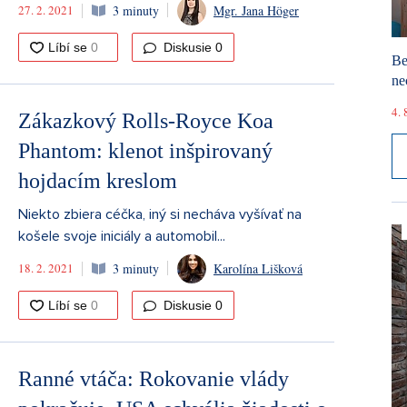
27. 2. 2021
3 minuty
Mgr. Jana Höger
Diskusie
0
Be
ne
4. 
Zákazkový Rolls-Royce Koa
Phantom: klenot inšpirovaný
hojdacím kreslom
Niekto zbiera céčka, iný si necháva vyšívať na
košele svoje iniciály a automobil...
18. 2. 2021
3 minuty
Karolína Lišková
Diskusie
0
Ranné vtáča: Rokovanie vlády