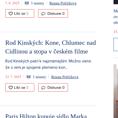
7. 8. 2025
3 minuty
Renata Petříčková
Mó
Diskusie
0
ov
ob
15.
Rod Kinských: Kone, Chlumec nad
Cidlinou a stopa v českém filme
Rod Kinských patrí k najznámejším. Možno viete,
že s nimi je spojené plemeno kon...
23. 7. 2025
3 minuty
Renata Petříčková
Diskusie
0
Paris Hilton kupuje sídlo Marka