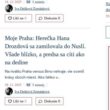
18. 12. 2025
3 minuty
Na
Iva Dušková Zemánková
do
29.
Diskusie
0
Moje Praha: Herečka Hana
Drozdová sa zamilovala do Nuslí.
Všade blízko, a predsa sa cíti ako
na dedine
Na rivalitu Praha versus Brno nehraje, vie oceniť
krásy oboch miest. Ako ľahko v...
28. 11. 2025
3 minuty
Iva Dušková Zemánková
Diskusie
0