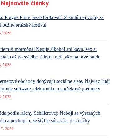
Najnovšie články
o Prague Pride prestal šokovať. Z kultúrnej vojny sa
al bežný pražský festival
8. 2026
riem si mormóna: Nepije alkohol ani kávu, sex si
cháva až po svadbe. Cirkev radí, ako na prvé rande
8. 2026
ternetové obchody dobývajú sociálne siete. Najviac ľudí
kupuje software, elektroniku a darčekové predmety
8. 2026
da podľa Aleny Schillerovej: Nebojí sa výrazných
rieb a pochopila, že štýl je súčasťou jej značky
 7. 2026