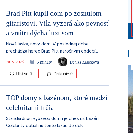
Brad Pitt kúpil dom po zosnulom
gitaristovi. Vila vyzerá ako pevnosť
a vnútri dýcha luxusom
Nová láska, nový dom. V poslednej dobe
prechádza herec Brad Pitt náročným období...
20. 8. 2025
3 minuty
Denisa Zajíčková
Diskusie
0
TOP domy s bazénom, ktoré medzi
celebritami frčia
Štandardnou výbavou domu je dnes už bazén.
Celebrity dotiahnu tento luxus do dok...