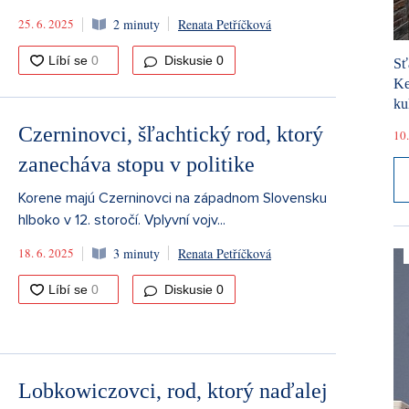
25. 6. 2025
2 minuty
Renata Petříčková
Diskusie
0
Sť
Ke
ku
Czerninovci, šľachtický rod, ktorý
10.
zanecháva stopu v politike
Korene majú Czerninovci na západnom Slovensku
hlboko v 12. storočí. Vplyvní vojv...
18. 6. 2025
3 minuty
Renata Petříčková
Diskusie
0
Lobkowiczovci, rod, ktorý naďalej