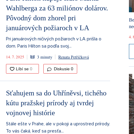
Wahlberga za 63 miliónov dolárov.
Pôvodný dom zhorel pri
Be
ne
januárových požiaroch v LA
4. 
Pri januárových ničivých požiaroch v LA prišla o
dom. Paris Hilton sa podľa svoj...
14. 7. 2025
3 minuty
Renata Petříčková
Diskusie
0
Sťahujem sa do Uhříněvsi, tichého
kútu pražskej prírody aj tvrdej
vojnovej histórie
Stále ešte v Prahe, ale v pokoji a uprostred prírody.
To vás čaká, keď sa presťa...