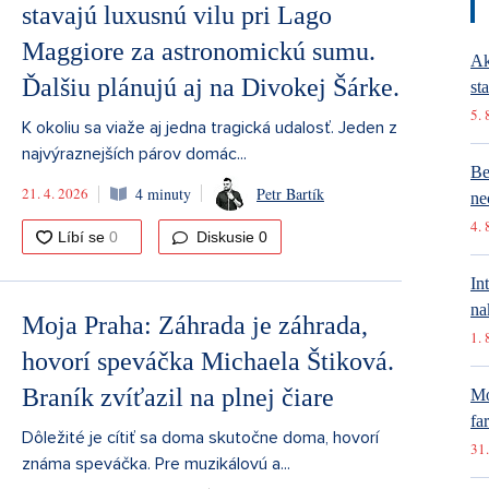
stavajú luxusnú vilu pri Lago
Maggiore za astronomickú sumu.
Ak
Ďalšiu plánujú aj na Divokej Šárke.
st
5. 
K okoliu sa viaže aj jedna tragická udalosť. Jeden z
najvýraznejších párov domác...
Be
21. 4. 2026
4 minuty
Petr Bartík
ne
4. 
Diskusie
0
In
na
Moja Praha: Záhrada je záhrada,
1. 
hovorí speváčka Michaela Štiková.
Braník zvíťazil na plnej čiare
Mó
fa
Dôležité je cítiť sa doma skutočne doma, hovorí
31.
známa speváčka. Pre muzikálovú a...