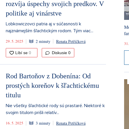
rozvíja úspechy svojich predkov. V
politike aj vinárstve
Lobkowiczovci patria aj v súčasnosti k
Mó
najznámejším šľachtickým rodom. Tým viac...
fa
29. 5. 2025
2 minuty
Renata Petříčková
31.
Diskusie
0
Rod Bartoňov z Dobenína: Od
prostých koreňov k šľachtickému
titulu
Nie všetky šľachtické rody sú prastaré. Niektoré k
svojim titulom prišli relatív...
16. 5. 2025
3 minuty
Renata Petříčková