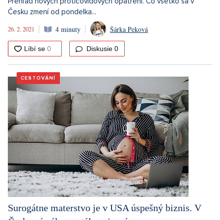
Prehľad nových proticovidových opatrení. Čo všetko sa v
Česku zmení od pondelka...
26. 2. 2021
4 minuty
Šárka Peková
Diskusie
0
CESTOVÁNÍ
Surogátne materstvo je v USA úspešný biznis. V