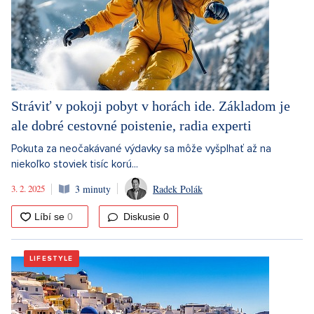
Stráviť v pokoji pobyt v horách ide. Základom je
ale dobré cestovné poistenie, radia experti
Pokuta za neočakávané výdavky sa môže vyšplhať až na
niekoľko stoviek tisíc korú...
3. 2. 2025
3 minuty
Radek Polák
Diskusie
0
LIFESTYLE