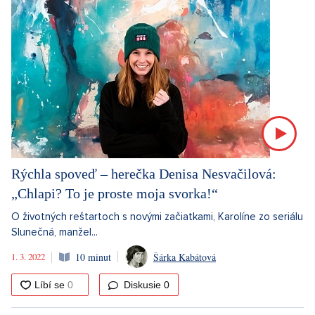
Rýchla spoveď – herečka Denisa Nesvačilová:
„Chlapi? To je proste moja svorka!“
O životných reštartoch s novými začiatkami, Karolíne zo seriálu
Slunečná, manžel...
1. 3. 2022
10 minut
Šárka Kabátová
Diskusie
0