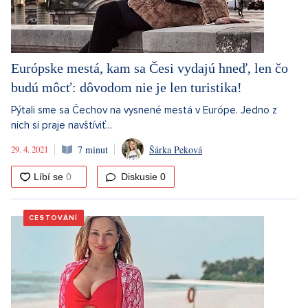
Európske mestá, kam sa Česi vydajú hneď, len čo
budú môcť: dôvodom nie je len turistika!
Pýtali sme sa Čechov na vysnené mestá v Európe. Jedno z
nich si praje navštíviť...
29. 4. 2021
7 minut
Šárka Peková
Diskusie
0
CESTOVÁNÍ