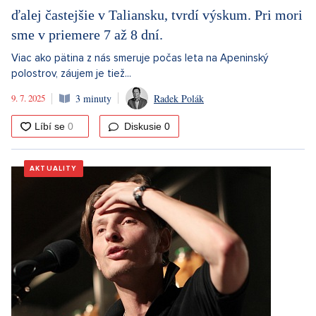
ďalej častejšie v Taliansku, tvrdí výskum. Pri mori
sme v priemere 7 až 8 dní.
Viac ako pätina z nás smeruje počas leta na Apeninský
polostrov, záujem je tiež...
9. 7. 2025
3 minuty
Radek Polák
Diskusie
0
AKTUALITY