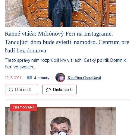
Ranné vtáča: Miliónový Feri na Instagrame.
Tancujúci dom bude svietiť namodro. Centrum pre
ľudí bez domova
Tieto správy nám rozprúdili krv v žilách. Český politik Dominik
Feri vo svojich...
12. 2. 2021
4 minuty
Kateřina Ostrejšová
Diskusie
0
CESTOVÁNÍ