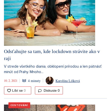
Odsťahujte sa tam, kde lockdown strávite ako v
raji
V strede všetkého diania, obklopení prírodou a len pätnásť
minút od Prahy. Mnoho...
10. 2. 2021
4 minuty
Karolína Lišková
Diskusie
0
CESTOVÁNÍ