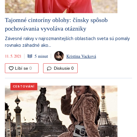
Tajomné cintoríny oblohy: čínsky spôsob
pochovávania vyvoláva otázniky
Závesné rakvy v najrozmanitejších oblastiach sveta sú pomaly
rovnako záhadné ako...
11. 5. 2021
5 minut
Kristina Vacková
Diskusie
0
CESTOVÁNÍ