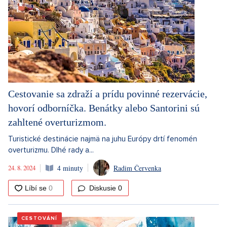
Cestovanie sa zdraží a prídu povinné rezervácie,
hovorí odborníčka. Benátky alebo Santorini sú
zahltené overturizmom.
Turistické destinácie najmä na juhu Európy drtí fenomén
overturizmu. Dlhé rady a...
24. 8. 2024
4 minuty
Radim Červenka
Diskusie
0
CESTOVÁNÍ