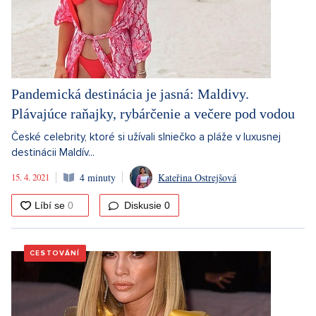
Pandemická destinácia je jasná: Maldivy.
Plávajúce raňajky, rybárčenie a večere pod vodou
České celebrity, ktoré si užívali slniečko a pláže v luxusnej
destinácii Maldív...
15. 4. 2021
4 minuty
Kateřina Ostrejšová
Diskusie
0
CESTOVÁNÍ