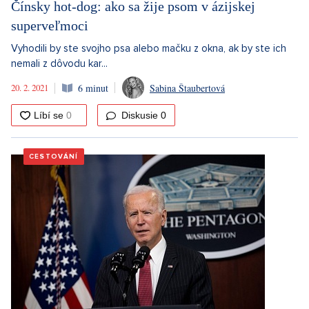
Čínsky hot-dog: ako sa žije psom v ázijskej
superveľmoci
Vyhodili by ste svojho psa alebo mačku z okna, ak by ste ich
nemali z dôvodu kar...
20. 2. 2021
6 minut
Sabina Štaubertová
Diskusie
0
CESTOVÁNÍ