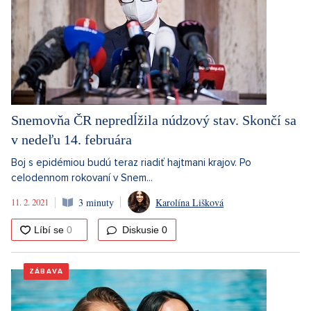
Snemovňa ČR nepredĺžila núdzový stav. Skončí sa
v nedeľu 14. februára
Boj s epidémiou budú teraz riadiť hajtmani krajov. Po
celodennom rokovaní v Snem...
11. 2. 2021
3 minuty
Karolína Lišková
Diskusie
0
ZÁBAVA