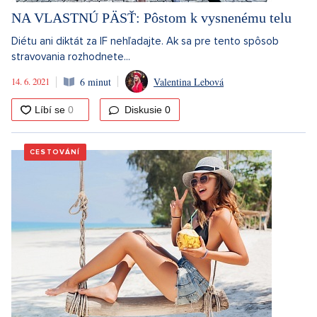
NA VLASTNÚ PÄSŤ: Pôstom k vysnenému telu
Diétu ani diktát za IF nehľadajte. Ak sa pre tento spôsob
stravovania rozhodnete...
14. 6. 2021
6 minut
Valentina Lebová
Diskusie
0
CESTOVÁNÍ