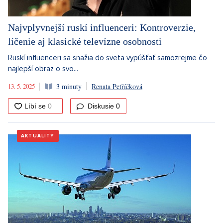
Najvplyvnejší ruskí influenceri: Kontroverzie,
líčenie aj klasické televízne osobnosti
Ruskí influenceri sa snažia do sveta vypúšťať samozrejme čo
najlepší obraz o svo...
13. 5. 2025
3 minuty
Renata Petříčková
Diskusie
0
AKTUALITY