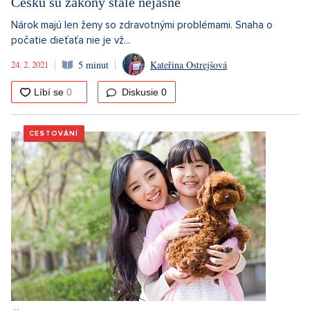
Česku sú zákony stále nejasné
Nárok majú len ženy so zdravotnými problémami. Snaha o
počatie dieťaťa nie je vž...
24. 2. 2021
5 minut
Kateřina Ostrejšová
Diskusie
0
CESTOVÁNÍ