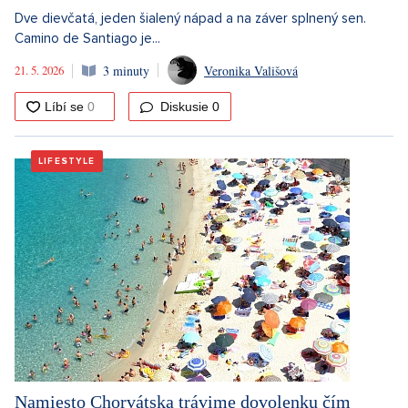
Dve dievčatá, jeden šialený nápad a na záver splnený sen.
Camino de Santiago je...
21. 5. 2026
3 minuty
Veronika Vališová
Diskusie
0
LIFESTYLE
Namiesto Chorvátska trávime dovolenku čím