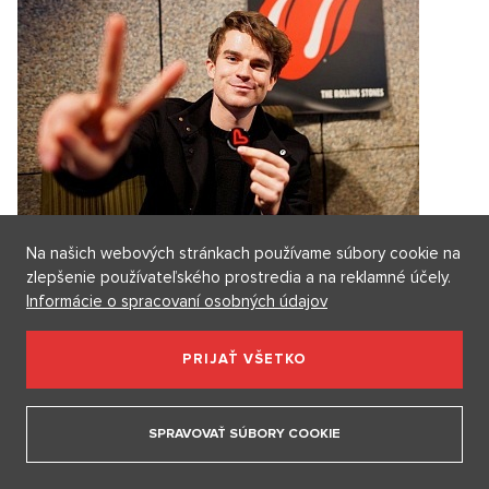
Na našich webových stránkach používame súbory cookie na
Českí králi Instagramu: Ten, ktorý je hodný svojho
zlepšenie používateľského prostredia a na reklamné účely.
mena, účastník StarDance i večný malérista
Informácie o spracovaní osobných údajov
Táto sedmička dokonale ovláda Instagram. Instagram už
dávno nie je len dámskou p...
PRIJAŤ VŠETKO
9. 2. 2021
4 minuty
Kateřina Ostrejšová
SPRAVOVAŤ SÚBORY COOKIE
Diskusie
0