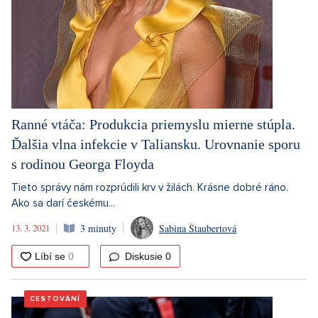
Ranné vtáča: Produkcia priemyslu mierne stúpla.
Ďalšia vlna infekcie v Taliansku. Urovnanie sporu
s rodinou Georga Floyda
Tieto správy nám rozprúdili krv v žilách. Krásne dobré ráno.
Ako sa darí českému...
13. 3. 2021
3 minuty
Sabina Štaubertová
Diskusie
0
CESTOVÁNÍ