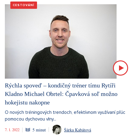
CESTOVÁNÍ
Rýchla spoveď – kondičný tréner tímu Rytíři
Kladno Michael Obrtel: Čpavková soľ možno
hokejistu nakopne
O nových tréningových trendoch, efektívnom využívaní pľúc
pomocou dychovou vlny...
7. 1. 2022
5 minut
Šárka Kabátová