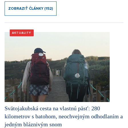
ZOBRAZIŤ ČLÁNKY (152)
AKTUALITY
Svätojakubská cesta na vlastnú päsť: 280
kilometrov s batohom, neochvejným odhodlaním a
jedným bláznivým snom