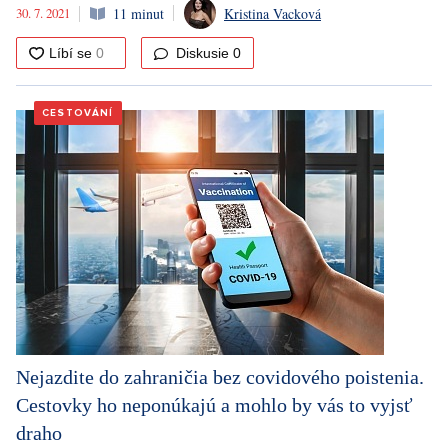
30. 7. 2021
11 minut
Kristina Vacková
Diskusie
0
CESTOVÁNÍ
Nejazdite do zahraničia bez covidového poistenia.
Cestovky ho neponúkajú a mohlo by vás to vyjsť
draho