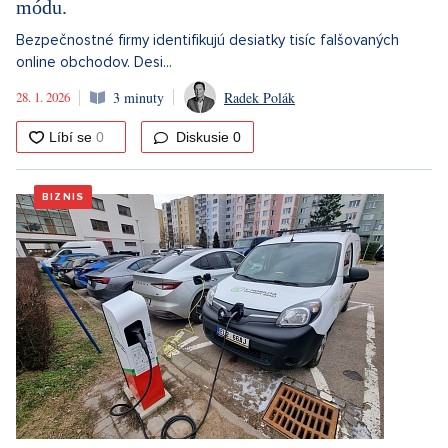
módu.
Bezpečnostné firmy identifikujú desiatky tisíc falšovaných
online obchodov. Desi...
28. 1. 2026
3 minuty
Radek Polák
Diskusie
0
BIZNIS