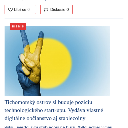
Diskusie
0
BIZNIS
Tichomorský ostrov si buduje pozíciu
technologického start-upu. Vydáva vlastné
digitálne občianstvo aj stablecoiny
Palau uviedol svoj stablecoin na burzu XRP Ledger v máji.