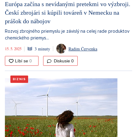
Európa začína s nevídanými pretekmi vo výzbroji.
Českí zbrojári si kúpili továreň v Nemecku na
prášok do nábojov
Rozvoj zbrojného priemyslu je závislý na celej rade produktov
chemického priemys...
15. 5. 2025
3 minuty
Radim Červenka
Diskusie
0
BIZNIS