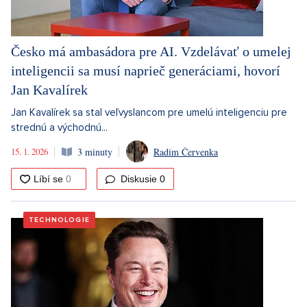
Česko má ambasádora pre AI. Vzdelávať o umelej
inteligencii sa musí naprieč generáciami, hovorí
Jan Kavalírek
Jan Kavalírek sa stal veľvyslancom pre umelú inteligenciu pre
strednú a východnú...
15. 1. 2026
3 minuty
Radim Červenka
Diskusie
0
TECHNOLOGIE