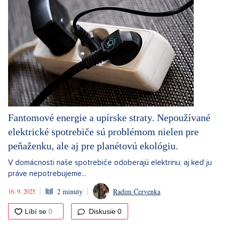
Fantomové energie a upírske straty. Nepoužívané
elektrické spotrebiče sú problémom nielen pre
peňaženku, ale aj pre planétovú ekológiu.
V domácnosti naše spotrebiče odoberajú elektrinu, aj keď ju
práve nepotrebujeme...
16. 9. 2025
2 minuty
Radim Červenka
Diskusie
0