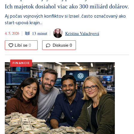
Ich majetok dosiahol viac ako 300 miliárd dolárov.
Aj počas vojnových konfliktov si Izrael .často označovaný ako
start-upová krajin...
4. 5. 2026
13 minut
Kristina Valachyová
Diskusie
0
FINANCIE