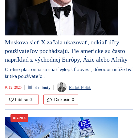
Muskova sieť X začala ukazovať, odkiaľ účty
používateľov pochádzajú. Tie americké sú často
napríklad z východnej Európy, Ázie alebo Afriky
On-line platforma sa snaží vylepšiť povesť, dôvodom môže byť
kritika používateľo...
9. 12. 2025
4 minuty
Radek Polák
Diskusie
0
BIZNIS