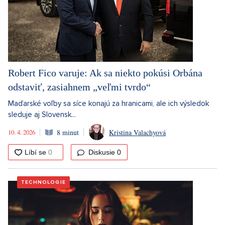
Robert Fico varuje: Ak sa niekto pokúsi Orbána
odstaviť, zasiahnem „veľmi tvrdo“
Maďarské voľby sa síce konajú za hranicami, ale ich výsledok
sleduje aj Slovensk...
10. 4. 2026
8 minut
Kristina Valachyová
Diskusie
0
TECHNOLOGIE