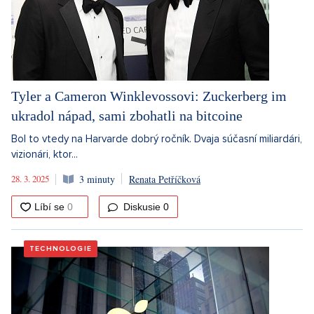
Tyler a Cameron Winklevossovi: Zuckerberg im
ukradol nápad, sami zbohatli na bitcoine
Bol to vtedy na Harvarde dobrý ročník. Dvaja súčasní miliardári,
vizionári, ktor...
28. 3. 2025
3 minuty
Renata Petříčková
Diskusie
0
TECHNOLOGIE