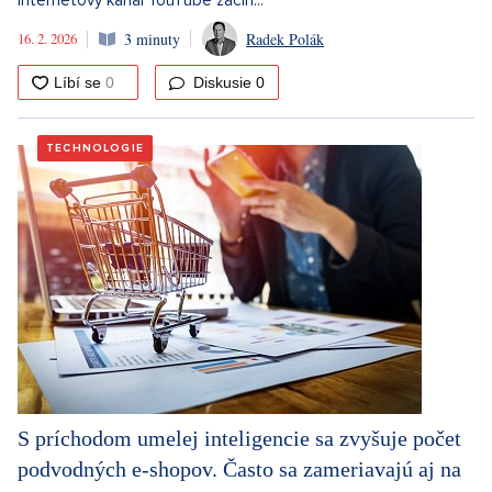
Internetový kanál YouTube začín...
16. 2. 2026
3 minuty
Radek Polák
Diskusie
0
TECHNOLOGIE
S príchodom umelej inteligencie sa zvyšuje počet
podvodných e-shopov. Často sa zameriavajú aj na