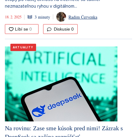
nezmazateľnou ryhou v digitálnom...
18. 2. 2025
3 minuty
Radim Červenka
Diskusie
0
AKTUALITY
Na rovinu: Zase sme kúsok pred nimi! Zázrak s
DeepSeek sa začína rozpúšťať