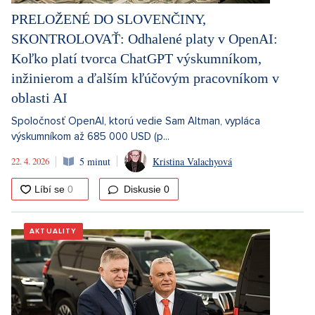
PRELOŽENÉ DO SLOVENČINY,
SKONTROLOVAŤ: Odhalené platy v OpenAI:
Koľko platí tvorca ChatGPT výskumníkom,
inžinierom a ďalším kľúčovým pracovníkom v
oblasti AI
Spoločnosť OpenAI, ktorú vedie Sam Altman, vypláca
výskumníkom až 685 000 USD (p...
22. 4. 2026
5 minut
Kristina Valachyová
Diskusie
0
AKTUALITY