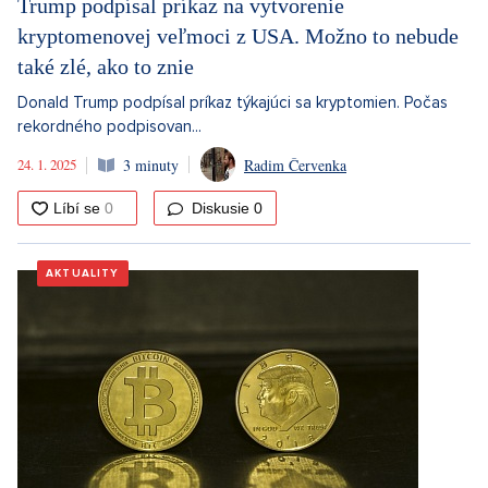
Trump podpísal príkaz na vytvorenie
kryptomenovej veľmoci z USA. Možno to nebude
také zlé, ako to znie
Donald Trump podpísal príkaz týkajúci sa kryptomien. Počas
rekordného podpisovan...
24. 1. 2025
3 minuty
Radim Červenka
Diskusie
0
AKTUALITY