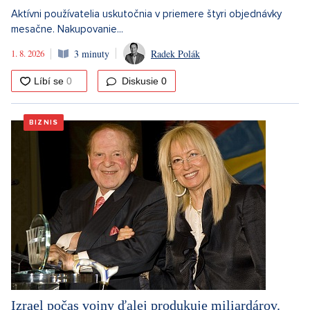
Aktívni používatelia uskutočnia v priemere štyri objednávky
mesačne. Nakupovanie...
1. 8. 2026
3 minuty
Radek Polák
Diskusie
0
BIZNIS
Izrael počas vojny ďalej produkuje miliardárov.