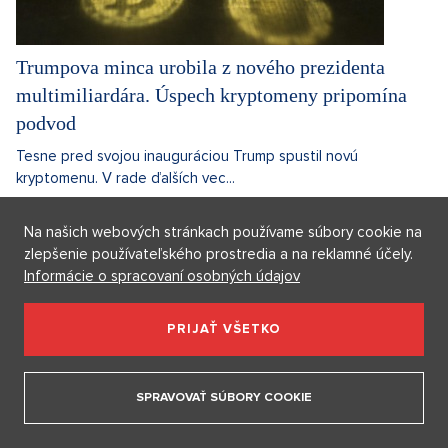
Trumpova minca urobila z nového prezidenta
multimiliardára. Úspech kryptomeny pripomína
podvod
Tesne pred svojou inauguráciou Trump spustil novú
kryptomenu. V rade ďalších vec...
23. 1. 2025
3 minuty
Radim Červenka
Na našich webových stránkach používame súbory cookie na
zlepšenie používateľského prostredia a na reklamné účely.
Diskusie
0
Informácie o spracovaní osobných údajov
AKTUALITY
PRIJAŤ VŠETKO
SPRAVOVAŤ SÚBORY COOKIE