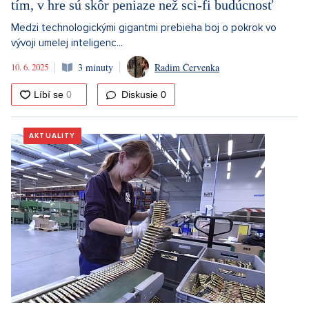
tím, v hre sú skôr peniaze než sci-fi budúcnosť
Medzi technologickými gigantmi prebieha boj o pokrok vo
vývoji umelej inteligenc...
10. 6. 2025
3 minuty
Radim Červenka
Diskusie
0
AKTUALITY