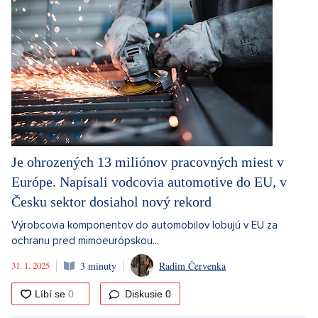
Je ohrozených 13 miliónov pracovných miest v
Európe. Napísali vodcovia automotive do EU, v
Česku sektor dosiahol nový rekord
Výrobcovia komponentov do automobilov lobujú v EU za
ochranu pred mimoeurópskou...
31. 1. 2025
3 minuty
Radim Červenka
Diskusie
0