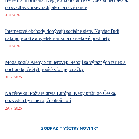
Beriem si mormóna: Nepije alkohol ani kávu, sex si necháva až
po svadbe. Cirkev radí, ako na prvé rande
4. 8. 2026
Internetové obchody dobývajú sociálne siete. Najviac ľudí
nakupuje software, elektroniku a darčekové predmety
1. 8. 2026
Móda podľa Aleny Schillerovej: Nebojí sa výrazných farieb a
pochopila, že štýl je súčasťou jej značky
31. 7. 2026
Na férovku: Požiare drvia Európu. Keby prišli do Česka,
dozvedeli by sme sa, že oheň horí
29. 7. 2026
ZOBRAZIŤ VŠETKY NOVINKY