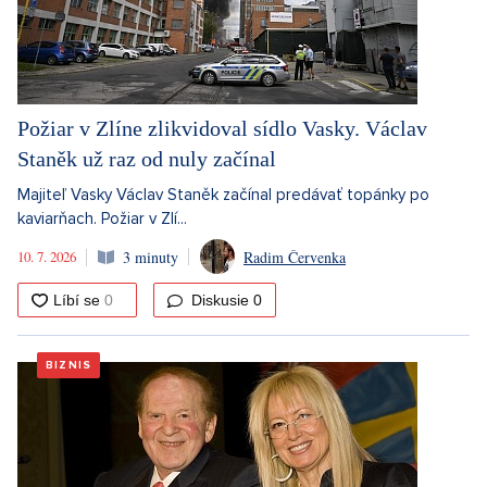
Požiar v Zlíne zlikvidoval sídlo Vasky. Václav
Staněk už raz od nuly začínal
Majiteľ Vasky Václav Staněk začínal predávať topánky po
kaviarňach. Požiar v Zlí...
10. 7. 2026
3 minuty
Radim Červenka
Diskusie
0
BIZNIS