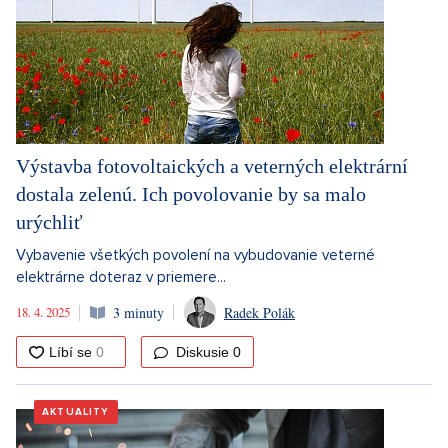
Výstavba fotovoltaických a veterných elektrární
dostala zelenú. Ich povolovanie by sa malo
urýchliť
Vybavenie všetkých povolení na vybudovanie veterné
elektrárne doteraz v priemere...
18. 4. 2025
3 minuty
Radek Polák
Diskusie
0
AKTUALITY