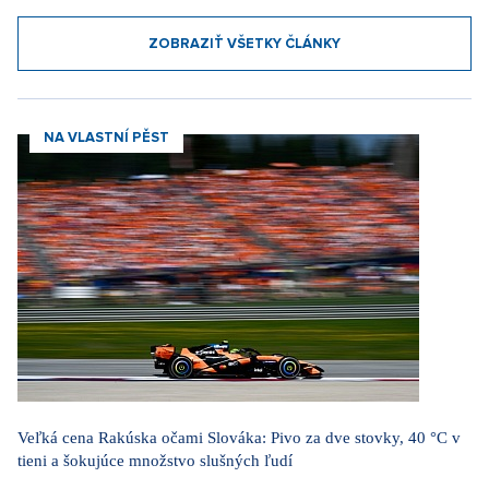
ZOBRAZIŤ VŠETKY ČLÁNKY
NA VLASTNÍ PĚST
Veľká cena Rakúska očami Slováka: Pivo za dve stovky, 40 °C v
tieni a šokujúce množstvo slušných ľudí