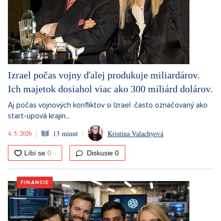
Izrael počas vojny ďalej produkuje miliardárov.
Ich majetok dosiahol viac ako 300 miliárd dolárov.
Aj počas vojnových konfliktov si Izrael .často označovaný ako
start-upová krajin...
4. 5. 2026
13 minut
Kristina Valachyová
Diskusie
0
FINANCIE