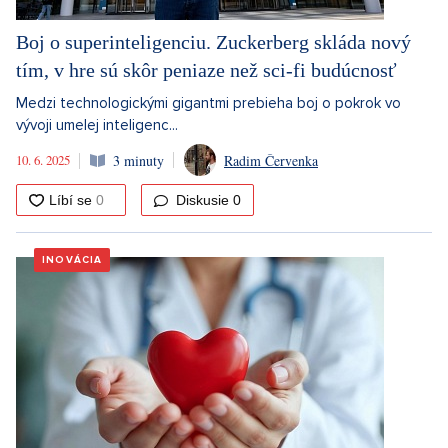
Boj o superinteligenciu. Zuckerberg skláda nový
tím, v hre sú skôr peniaze než sci-fi budúcnosť
Medzi technologickými gigantmi prebieha boj o pokrok vo
vývoji umelej inteligenc...
10. 6. 2025
3 minuty
Radim Červenka
Diskusie
0
INOVÁCIA