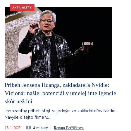
AKTUALITY
Príbeh Jensena Huanga, zakladateľa Nvidie:
Vízionár našiel potenciál v umelej inteligencie
skôr než iní
Impozantný príbeh stojí za jedným zo zakladateľov Nvidie.
Navyše o tejto firme v...
15. 1. 2025
4 minuty
Renata Petříčková