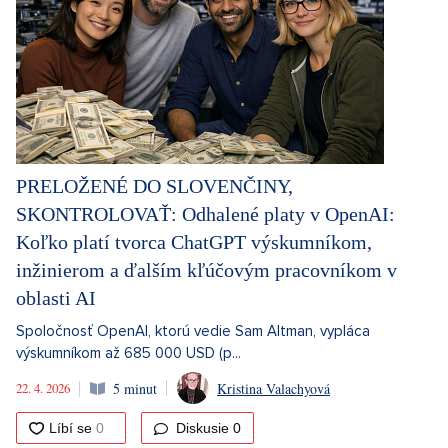
PRELOŽENÉ DO SLOVENČINY,
SKONTROLOVAŤ: Odhalené platy v OpenAI:
Koľko platí tvorca ChatGPT výskumníkom,
inžinierom a ďalším kľúčovým pracovníkom v
oblasti AI
Spoločnosť OpenAI, ktorú vedie Sam Altman, vypláca
výskumníkom až 685 000 USD (p...
22. 4. 2026
5 minut
Kristina Valachyová
Diskusie
0