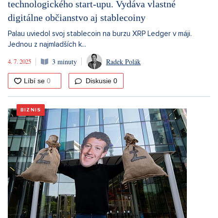
technologického start-upu. Vydáva vlastné
digitálne občianstvo aj stablecoiny
Palau uviedol svoj stablecoin na burzu XRP Ledger v máji.
Jednou z najmladších k...
4. 7. 2025
3 minuty
Radek Polák
Diskusie
0
BIZNIS