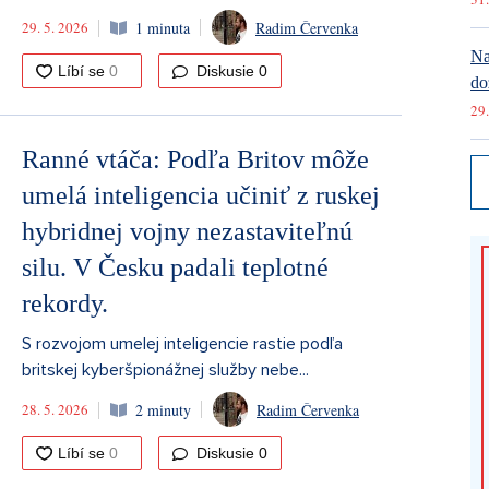
29. 5. 2026
1 minuta
Radim Červenka
Na
Diskusie
0
do
29.
Ranné vtáča: Podľa Britov môže
umelá inteligencia učiniť z ruskej
hybridnej vojny nezastaviteľnú
silu. V Česku padali teplotné
rekordy.
S rozvojom umelej inteligencie rastie podľa
britskej kyberšpionážnej služby nebe...
28. 5. 2026
2 minuty
Radim Červenka
Diskusie
0