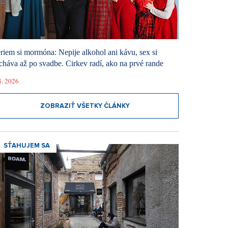
riem si mormóna: Nepije alkohol ani kávu, sex si
cháva až po svadbe. Cirkev radí, ako na prvé rande
8. 2026
ZOBRAZIŤ VŠETKY ČLÁNKY
SŤAHUJEM SA