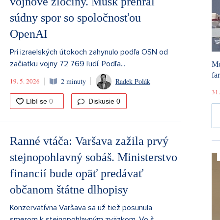
vojnové zločiny. Musk prehral
súdny spor so spoločnosťou
OpenAI
Pri izraelských útokoch zahynulo podľa OSN od
začiatku vojny 72 769 ľudí. Podľa...
Mó
fa
19. 5. 2026
2 minuty
Radek Polák
31.
Diskusie
0
Ranné vtáča: Varšava zažila prvý
stejnopohlavný sobáš. Ministerstvo
financií bude opäť predávať
občanom štátne dlhopisy
Konzervatívna Varšava sa už tiež posunula
smerom k stejnopohlavným zväzkom. Vo š...