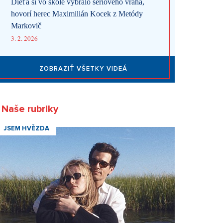
Dieťa si vo škole vybralo sériového vraha,
hovorí herec Maximilián Kocek z Metódy
Markovič
3. 2. 2026
ZOBRAZIŤ VŠETKY VIDEÁ
Naše rubriky
JSEM HVĚZDA