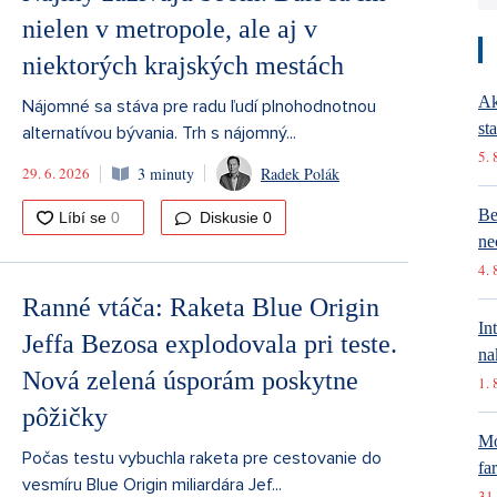
nielen v metropole, ale aj v
niektorých krajských mestách
Ak
Nájomné sa stáva pre radu ľudí plnohodnotnou
st
alternatívou bývania. Trh s nájomný...
5. 
29. 6. 2026
3 minuty
Radek Polák
Be
Diskusie
0
ne
4. 
Ranné vtáča: Raketa Blue Origin
In
Jeffa Bezosa explodovala pri teste.
na
Nová zelená úsporám poskytne
1. 
pôžičky
Mó
Počas testu vybuchla raketa pre cestovanie do
fa
vesmíru Blue Origin miliardára Jef...
31.