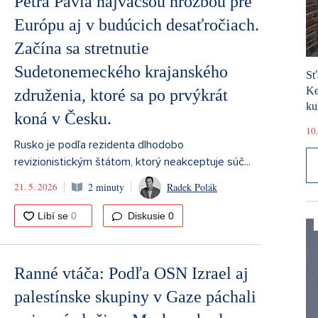
Petra Pavla najväčšou hrozbou pre
Európu aj v budúcich desaťročiach.
Začína sa stretnutie
Sudetonemeckého krajanského
Sť
Ke
združenia, ktoré sa po prvýkrát
ku
koná v Česku.
10.
Rusko je podľa rezidenta dlhodobo
revizionistickým štátom, ktorý neakceptuje súč...
21. 5. 2026
2 minuty
Radek Polák
Diskusie
0
Ranné vtáča: Podľa OSN Izrael aj
palestínske skupiny v Gaze páchali