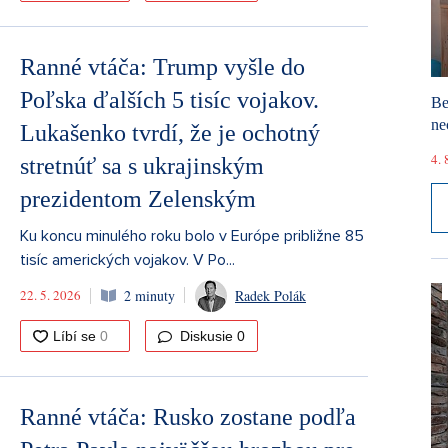
Ranné vtáča: Trump vyšle do
Poľska ďalších 5 tisíc vojakov.
Be
ne
Lukašenko tvrdí, že je ochotný
4. 
stretnúť sa s ukrajinským
prezidentom Zelenským
Ku koncu minulého roku bolo v Európe približne 85
tisíc amerických vojakov. V Po...
22. 5. 2026
2 minuty
Radek Polák
Diskusie
0
Ranné vtáča: Rusko zostane podľa