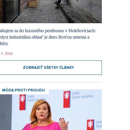
ahujem sa do luxusného penthousu v Holešoviciach:
dysi industriálna oblasť je dnes štvrťou umenia a
ltúry
 3. 2026
ZOBRAZIŤ VŠETKY ČLÁNKY
MÓDA PROTI PROUDU