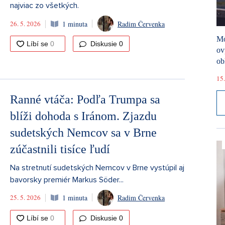
najviac zo všetkých.
26. 5. 2026
1 minuta
Radim Červenka
Mó
Diskusie
0
ov
ob
15.
Ranné vtáča: Podľa Trumpa sa
blíži dohoda s Iránom. Zjazdu
sudetských Nemcov sa v Brne
zúčastnili tisíce ľudí
Na stretnutí sudetských Nemcov v Brne vystúpil aj
bavorsky premiér Markus Söder...
25. 5. 2026
1 minuta
Radim Červenka
Diskusie
0