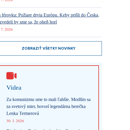
 férovku: Požiare drvia Európu. Keby prišli do Česka,
zvedeli by sme sa, že oheň horí
 7. 2026
ZOBRAZIŤ VŠETKY NOVINKY
Videa
Za komunizmu sme to mali ľahšie. Modlím sa
za svetový mier, hovorí legendárna herečka
Lenka Termerová
30. 3. 2026