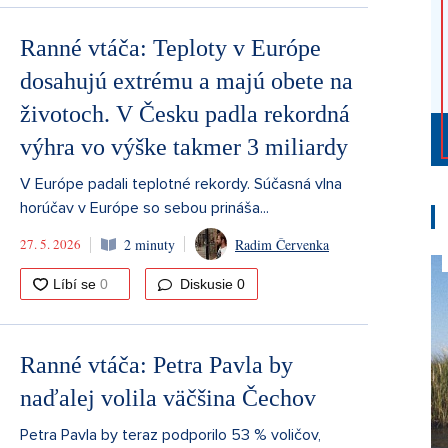
Ranné vtáča: Teploty v Európe
dosahujú extrému a majú obete na
životoch. V Česku padla rekordná
výhra vo výške takmer 3 miliardy
V Európe padali teplotné rekordy. Súčasná vlna
horúčav v Európe so sebou prináša...
27. 5. 2026
2 minuty
Radim Červenka
Diskusie
0
Ranné vtáča: Petra Pavla by
naďalej volila väčšina Čechov
Petra Pavla by teraz podporilo 53 % voličov,