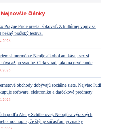
Najnovšie články
o Prague Pride prestal šokovať. Z kultúrnej vojny sa
al bežný pražský festival
8. 2026
riem si mormóna: Nepije alkohol ani kávu, sex si
cháva až po svadbe. Cirkev radí, ako na prvé rande
8. 2026
ternetové obchody dobývajú sociálne siete. Najviac ľudí
kupuje software, elektroniku a darčekové predmety
8. 2026
da podľa Aleny Schillerovej: Nebojí sa výrazných
rieb a pochopila, že štýl je súčasťou jej značky
 7. 2026