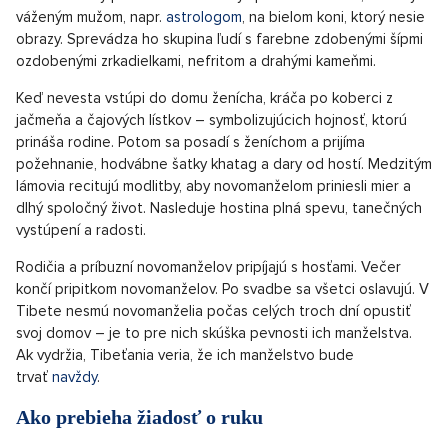
váženým mužom, napr.
astrologom
, na bielom koni, ktorý nesie
obrazy. Sprevádza ho skupina ľudí s farebne zdobenými šípmi
ozdobenými zrkadielkami, nefritom a drahými kameňmi.
Keď nevesta vstúpi do domu ženícha, kráča po koberci z
jačmeňa a čajových lístkov – symbolizujúcich hojnosť, ktorú
prináša rodine. Potom sa posadí s ženíchom a prijíma
požehnanie, hodvábne šatky khatag a dary od hostí. Medzitým
lámovia recitujú modlitby, aby novomanželom priniesli mier a
dlhý spoločný život. Nasleduje hostina plná spevu, tanečných
vystúpení a radosti.
Rodičia a príbuzní novomanželov pripíjajú s hosťami. Večer
končí pripitkom novomanželov. Po svadbe sa všetci oslavujú. V
Tibete nesmú novomanželia počas celých troch dní opustiť
svoj domov – je to pre nich skúška pevnosti ich manželstva.
Ak vydržia, Tibeťania veria, že ich manželstvo bude
trvať
navždy
.
Ako prebieha žiadosť o ruku