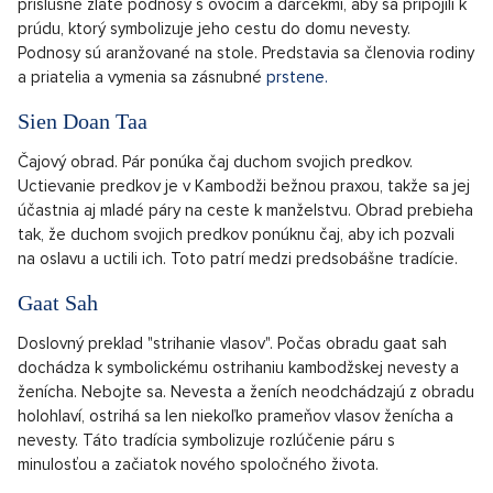
príslušné zlaté podnosy s ovocím a darčekmi, aby sa pripojili k
prúdu, ktorý symbolizuje jeho cestu do domu nevesty.
Podnosy sú aranžované na stole. Predstavia sa členovia rodiny
a priatelia a vymenia sa zásnubné
prstene.
Sien Doan Taa
Čajový obrad. Pár ponúka čaj duchom svojich predkov.
Uctievanie predkov je v Kambodži bežnou praxou, takže sa jej
účastnia aj mladé páry na ceste k manželstvu. Obrad prebieha
tak, že duchom svojich predkov ponúknu čaj, aby ich pozvali
na oslavu a uctili ich. Toto patrí medzi predsobášne tradície.
Gaat Sah
Doslovný preklad "strihanie vlasov". Počas obradu gaat sah
dochádza k symbolickému ostrihaniu kambodžskej nevesty a
ženícha. Nebojte sa. Nevesta a ženích neodchádzajú z obradu
holohlaví, ostrihá sa len niekoľko prameňov vlasov ženícha a
nevesty. Táto tradícia symbolizuje rozlúčenie páru s
minulosťou a začiatok nového spoločného života.