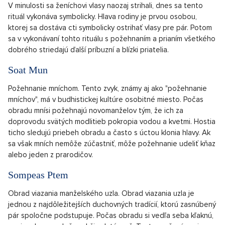
V minulosti sa ženíchovi vlasy naozaj strihali, dnes sa tento
rituál vykonáva symbolicky. Hlava rodiny je prvou osobou,
ktorej sa dostáva cti symbolicky ostrihať vlasy pre pár. Potom
sa v vykonávaní tohto rituálu s požehnaním a prianím všetkého
dobrého striedajú ďalší príbuzní a blízki priatelia.
Soat Mun
Požehnanie mníchom. Tento zvyk, známy aj ako "požehnanie
mníchov", má v budhistickej kultúre osobitné miesto. Počas
obradu mnísi požehnajú novomanželov tým, že ich za
doprovodu svätých modlitieb pokropia vodou a kvetmi. Hostia
ticho sledujú priebeh obradu a často s úctou klonia hlavy. Ak
sa však mních nemôže zúčastniť, môže požehnanie udeliť kňaz
alebo jeden z prarodičov.
Sompeas Ptem
Obrad viazania manželského uzla. Obrad viazania uzla je
jednou z najdôležitejších duchovných tradícií, ktorú zasnúbený
pár spoločne podstupuje. Počas obradu si vedľa seba kľaknú,