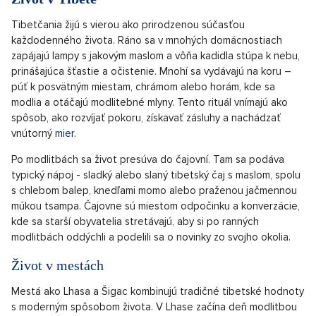
Tibetčania žijú s vierou ako prirodzenou súčasťou
každodenného života. Ráno sa v mnohých domácnostiach
zapájajú lampy s jakovým maslom a vôňa kadidla stúpa k nebu,
prinášajúca šťastie a očistenie. Mnohí sa vydávajú na koru –
púť k posvätným miestam, chrámom alebo horám, kde sa
modlia a otáčajú modlitebné mlyny. Tento rituál vnímajú ako
spôsob, ako rozvíjať pokoru, získavať zásluhy a nachádzať
vnútorný
mier.
Po modlitbách sa život presúva do čajovní. Tam sa podáva
typický nápoj - sladký alebo slaný tibetský čaj s maslom, spolu
s chlebom balep, knedľami momo alebo praženou jačmennou
múkou tsampa. Čajovne sú miestom odpočinku a konverzácie,
kde sa starší obyvatelia stretávajú, aby si po ranných
modlitbách oddýchli a podelili sa o novinky zo svojho okolia.
Život v mestách
Mestá ako Lhasa a Šigac kombinujú tradičné tibetské hodnoty
s moderným spôsobom života. V Lhase začína deň modlitbou