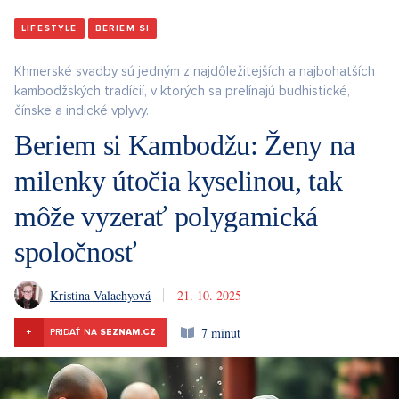
LIFESTYLE
BERIEM SI
Khmerské svadby sú jedným z najdôležitejších a najbohatších
kambodžských tradícií, v ktorých sa prelínajú budhistické,
čínske a indické vplyvy.
Beriem si Kambodžu: Ženy na
milenky útočia kyselinou, tak
môže vyzerať polygamická
spoločnosť
Kristina Valachyová
21. 10. 2025
7 minut
+
PRIDAŤ NA
SEZNAM.CZ