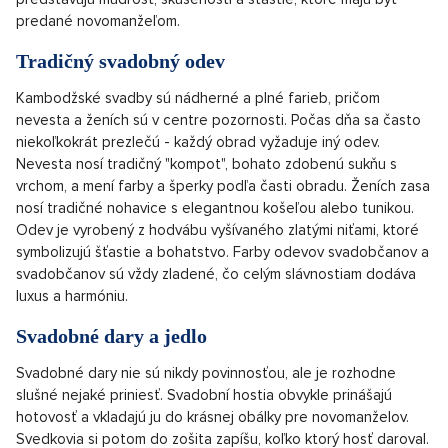
predané novomanžeľom.
Tradičný svadobný odev
Kambodžské svadby sú nádherné a plné farieb, pričom
nevesta a ženích sú v centre pozornosti. Počas dňa sa často
niekoľkokrát prezlečú - každý obrad vyžaduje iný odev.
Nevesta nosí tradičný "kompot", bohato zdobenú sukňu s
vrchom, a mení farby a šperky podľa časti obradu. Ženích zasa
nosí tradičné nohavice s elegantnou košeľou alebo tunikou.
Odev je vyrobený z hodvábu vyšívaného zlatými niťami, ktoré
symbolizujú šťastie a bohatstvo. Farby odevov svadobčanov a
svadobčanov sú vždy zladené, čo celým slávnostiam dodáva
luxus a harmóniu.
Svadobné dary a jedlo
Svadobné dary nie sú nikdy povinnosťou, ale je rozhodne
slušné nejaké priniesť. Svadobní hostia obvykle prinášajú
hotovosť a vkladajú ju do krásnej obálky pre novomanželov.
Svedkovia si potom do zošita zapíšu, koľko ktorý hosť daroval.