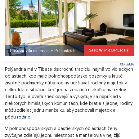
Luxusní vila na prodej v Průhonicích,
SHOW PROPERTY
Polýandria má v Tibete tisícročnú tradíciu, najmä vo vidieckych
oblastiach, kde malé poľnohospodárske pozemky a kruté
životné podmienky nútia rodiny udržiavať rodinný majetok v
celku. Ide o situáciu, keď jedna žena má niekoľko manželov.
Tento typ je oveľa zriedkavejší a vyskytuje sa napríklad v
niektorých himalájskych komunitách, kde bratia z jednej rodiny
môžu zdieľať jednu manželku, aby zachovali majetok a
pôdu
rodine
.
V poľnohospodárskych a pastierskych oblastiach ženy
zvyčajne zdieľajú jednu miestnosť a manželovia v nej žijú