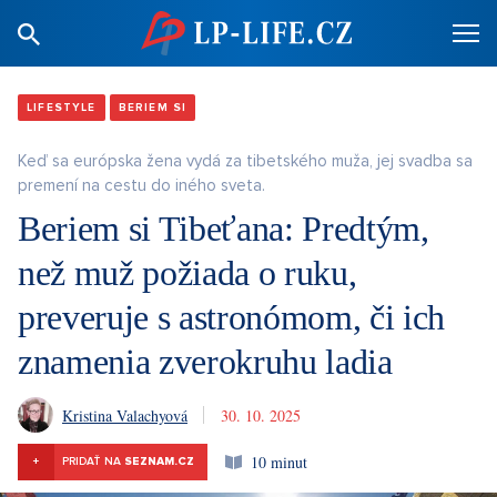
LIFESTYLE
BERIEM SI
Keď sa európska žena vydá za tibetského muža, jej svadba sa
premení na cestu do iného sveta.
Beriem si Tibeťana: Predtým,
než muž požiada o ruku,
preveruje s astronómom, či ich
znamenia zverokruhu ladia
Kristina Valachyová
30. 10. 2025
10 minut
+
PRIDAŤ NA
SEZNAM.CZ