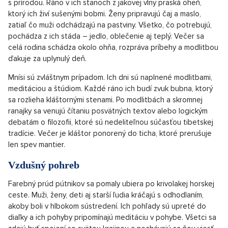
s prírodou. Ráno v ich stanoch z jakovej vlny praská oheň,
ktorý ich živí sušenými bobmi. Ženy pripravujú čaj a maslo,
zatiaľ čo muži odchádzajú na pastviny. Všetko, čo potrebujú,
pochádza z ich stáda – jedlo, oblečenie aj teplý. Večer sa
celá rodina schádza okolo ohňa, rozpráva príbehy a modlitbou
ďakuje za uplynulý deň.
Mnísi sú zvláštnym prípadom. Ich dni sú naplnené modlitbami,
meditáciou a štúdiom. Každé ráno ich budí zvuk bubna, ktorý
sa rozlieha kláštornými stenami. Po modlitbách a skromnej
ranajky sa venujú čítaniu posvätných textov alebo logickým
debatám o filozofii, ktoré sú nedeliteľnou súčasťou tibetskej
tradície. Večer je kláštor ponorený do ticha, ktoré prerušuje
len spev mantier.
Vzdušný pohreb
Farebný prúd pútnikov sa pomaly ubiera po krivolakej horskej
ceste. Muži, ženy, deti aj starší ľudia kráčajú s odhodlaním,
akoby boli v hlbokom sústredení. Ich pohľady sú upreté do
diaľky a ich pohyby pripomínajú meditáciu v pohybe. Všetci sa