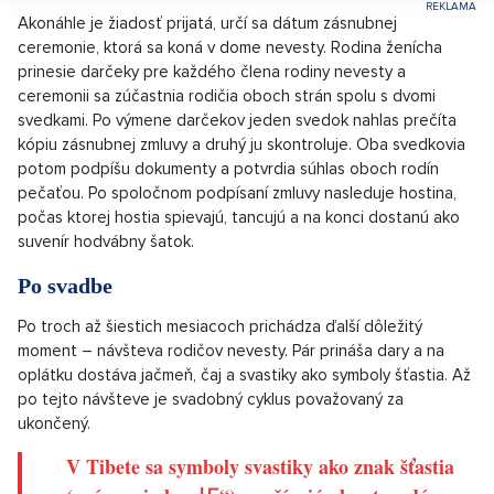
Akonáhle je žiadosť prijatá, určí sa dátum zásnubnej
ceremonie, ktorá sa koná v dome nevesty. Rodina ženícha
prinesie darčeky pre každého člena rodiny nevesty a
ceremonii sa zúčastnia rodičia oboch strán spolu s dvomi
svedkami. Po výmene darčekov jeden svedok nahlas prečíta
kópiu zásnubnej zmluvy a druhý ju skontroluje. Oba svedkovia
potom podpíšu dokumenty a potvrdia súhlas oboch rodín
pečaťou. Po spoločnom podpísaní zmluvy nasleduje hostina,
počas ktorej hostia spievajú, tancujú a na konci dostanú ako
suvenír hodvábny šatok.
Po svadbe
Po troch až šiestich mesiacoch prichádza ďalší dôležitý
moment – návšteva rodičov nevesty. Pár prináša dary a na
oplátku dostáva jačmeň, čaj a svastiky ako symboly šťastia. Až
po tejto návšteve je svadobný cyklus považovaný za
ukončený.
V Tibete sa symboly svastiky ako znak šťastia