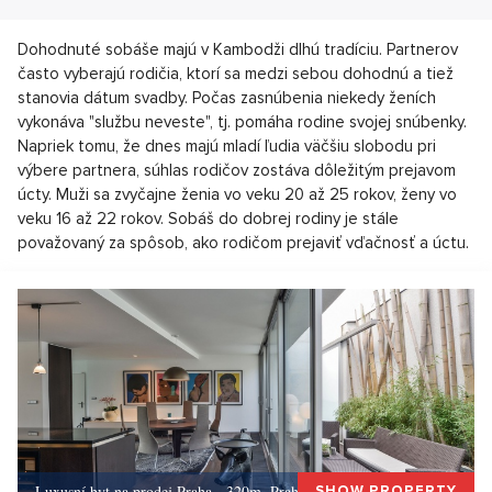
Dohodnuté sobáše majú v Kambodži dlhú tradíciu. Partnerov
často vyberajú rodičia, ktorí sa medzi sebou dohodnú a tiež
stanovia dátum svadby. Počas zasnúbenia niekedy ženích
vykonáva "službu neveste", tj. pomáha rodine svojej snúbenky.
Napriek tomu, že dnes majú mladí ľudia väčšiu slobodu pri
výbere partnera, súhlas rodičov zostáva dôležitým prejavom
úcty. Muži sa zvyčajne ženia vo veku 20 až 25 rokov, ženy vo
veku 16 až 22 rokov. Sobáš do dobrej rodiny je stále
považovaný za spôsob, ako rodičom prejaviť vďačnosť a úctu.
Luxusní byt na prodej Praha - 320m, Praha 5
SHOW PROPERTY