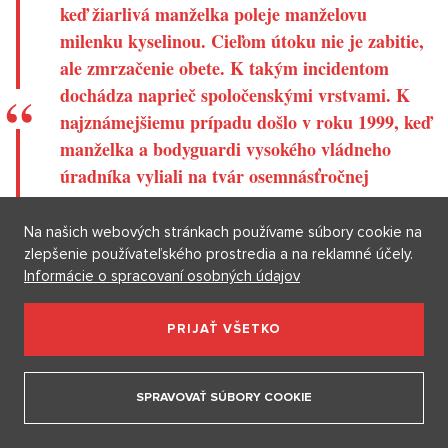
keď žiarlivá manželka poleje manželovu
milenku kyselinou. Cieľom útoku nie je zabitie,
ale zmrzačenie obete. K takým incidentom
dochádza naprieč spoločenskými vrstvami. K
najznámejšiemu prípadu došlo v roku 1999, keď
manželka a bodyguardi vysokého vládneho
úradníka vyliali na tvár osemnásťročnej
milenky svojho manžela 5 litrov kyseliny a
spôsobili obeti hrozné znetvorenie a vážne
Na našich webových stránkach používame súbory cookie na
poškodenie zraku a sluchu.
zlepšenie používateľského prostredia a na reklamné účely.
Informácie o spracovaní osobných údajov
Nevera medzi manželmi môže mať aj smrteľné následky. Muži
sa môžu nakaziť vírusom HIV z mimomanželských vzťahov a
PRIJAŤ VŠETKO
preniesť ho na svoje ženy, keď sa vrátia domov z práce. Počet
prípadov HIV/AIDS v Kambodži rýchlo rastie a postihuje aj deti,
ktoré sa s týmto vírusom narodili.
SPRAVOVAŤ SÚBORY COOKIE
Štatisticky je však rozvodovosť stále nízka. Rozvod je
považovaný za potupu, najmä pre ženy. Spoločenské tradície