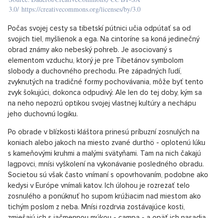
3.0/ https://creativecommons.org/licenses/by/3.0
Počas svojej cesty sa tibetskí pútnici učia odpútať sa od
svojich tiel, myšlienok a ega. Na cintoríne sa koná jedinečný
obrad známy ako nebeský pohreb. Je asociovaný s
elementom vzduchu, ktorý je pre Tibetánov symbolom
slobody a duchovného prechodu. Pre západných ľudí,
zvyknutých na tradičné formy pochovávania, môže byť tento
zvyk šokujúci, dokonca odpudivý. Ale len do tej doby, kým sa
na neho nepozrú optikou svojej vlastnej kultúry a nechápu
jeho duchovnú logiku.
Po obrade v blízkosti kláštora prinesú príbuzní zosnulých na
koniach alebo jakoch na miesto zvané durthö - oplotenú lúku
s kameňovými kruhmi a malými svätyňami. Tam na nich čakajú
lagpovci, mnísi vyškolení na vykonávanie posledného obradu.
Societou sú však často vnímaní s opovrhovaním, podobne ako
kedysi v Európe vnímali katov. Ich úlohou je rozrezať telo
zosnulého a ponúknuť ho supom krúžiacim nad miestom ako
tichým poslom z neba. Mnísi rozdrvia zostávajúce kosti,
zmiešajú ich s jačmennou múkou - campa - a opäť ich nasadia