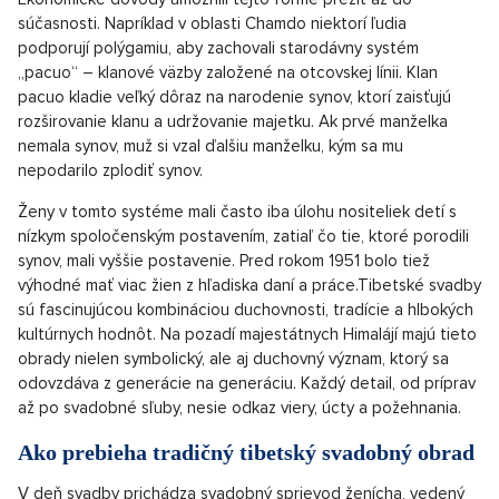
súčasnosti. Napríklad v oblasti Chamdo niektorí ľudia
podporují polýgamiu, aby zachovali starodávny systém
„pacuo“ – klanové väzby založené na otcovskej línii. Klan
pacuo kladie veľký dôraz na narodenie synov, ktorí zaisťujú
rozširovanie klanu a udržovanie majetku. Ak prvé manželka
nemala synov, muž si vzal ďalšiu manželku, kým sa mu
nepodarilo zplodiť synov.
Ženy v tomto systéme mali často iba úlohu nositeliek detí s
nízkym spoločenským postavením, zatiaľ čo tie, ktoré porodili
synov, mali vyššie postavenie. Pred rokom 1951 bolo tiež
výhodné mať viac žien z hľadiska daní a práce.Tibetské svadby
sú fascinujúcou kombináciou duchovnosti, tradície a hlbokých
kultúrnych hodnôt. Na pozadí majestátnych Himalájí majú tieto
obrady nielen symbolický, ale aj duchovný význam, ktorý sa
odovzdáva z generácie na generáciu. Každý detail, od príprav
až po svadobné sľuby, nesie odkaz viery, úcty a požehnania.
Ako prebieha tradičný tibetský svadobný obrad
V deň svadby prichádza svadobný sprievod ženícha, vedený