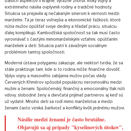
ďalších aspektov v krajine, výrazne zhoršil. Roky vojny a
extrémneho násilia ovplyvnili rodiny a tradičné hodnoty.
Situácia sa prejavila aj nečakaným smerom k vernosti medzi
manželmi. Tá je teraz voľnejšia a ekonomické ťažkosti, ktoré
nútia mužov opúšťať svoje dediny a hľadať prácu, situáciu
ďalej komplikujú. Kambodžská spoločnosť sa tak musí často
vyrovnávať s častými mimomanželskými vzťahmi, opúšťaním
manželiek a detí. Situácia patrí k závažným sociálnym
problémom tamtoj spoločnosti.
Moderná ústava polygamiu zakazuje, ale niektorí tvrdia, že sa
stále praktizuje tam, kde si to rodina môže finančne dovoliť.
Vplyv vojny a masového zabíjania mužov počas vlády
Červených Khmérov spôsobil populácnu nerovnováhu medzi
mužmi a ženami. Spoločenský, finančný a emocionálny tlak núti
vdovy, slobodné ženy a dievčatá prijímať partnerov, aj keď sú
už vydaté. Mnoho detí sa rodí mimo manželstva a medzi
ženami často vzniká žiarlivosť a konflikty kvôli jednému mužovi.
Násilie medzi ženami je často brutálne.
Objavujú sa aj prípady "kyselinových útokov",