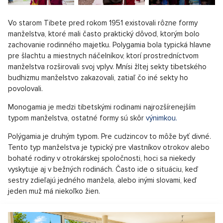
Vo starom Tibete pred rokom 1951 existovali rôzne formy
manželstva, ktoré mali často praktický dôvod, ktorým bolo
zachovanie rodinného majetku. Polygamia bola typická hlavne
pre šlachtu a miestnych náčelníkov, ktorí prostredníctvom
manželstva rozširovali svoj vplyv. Mnísi žltej sekty tibetského
budhizmu manželstvo zakazovali, zatiaľ čo iné sekty ho
povolovali.
Monogamia je medzi tibetskými rodinami najrozšírenejším
typom manželstva, ostatné formy sú skôr
výnimkou.
Polýgamia je druhým typom. Pre cudzincov to môže byť divné.
Tento typ manželstva je typický pre vlastníkov otrokov alebo
bohaté rodiny v otrokárskej spoločnosti, hoci sa niekedy
vyskytuje aj v bežných rodinách. Často ide o situáciu, keď
sestry zdieľajú jedného manžela, alebo inými slovami, keď
jeden muž má niekoľko žien.