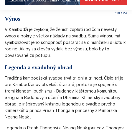
Výnos
V Kambodži je zvykom, že ženích zaplatí rodičom nevesty
výnos a pokryje všetky náklady na svadbu. Suma výnosu má
symbolizovať jeho schopnosť postarať sa o manželku a úctu k
rodine. Ak by sa dievča vydala bez výnosu, bolo by to
považované za potupu.
Legenda a svadobný obrad
Tradičná kambodžská svadba trvá tri dni a tri noci. Číslo tri je
pre Kambodžanov obzvlášť šťastné, pretože je spojené s
tromi klenotmi budhizmu - Buddhov, kláštornou komunitou
Sangha a Buddhovým učením Dhamma. Khmerský svadobný
obrad je inšpirovaný krásnou legendou o svadbe prvého
khmerského princa Preah Thonga a princezny z Primorska
Neang Neak .
Legenda o Preah Thongovi a Neang Neak (princovi Thongovi