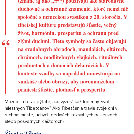
(známe aj ako „卐“) používajú ako starodávne
duchovné a ochranné znamenie, ktoré nemá nič
spoločné s nemeckou svastikou z 20. storočia. V
tibetskej kultúre predstavujú šťastie, večný
život, harmóniu, prosperitu a ochranu pred
zlými duchmi. Tieto symboly sa často objavujú
na svadobných obradoch, mandalách, oltároch,
chrámoch, modlitebných vlajkách, rituálnych
predmetoch a domácich dekoráciách. V
kontexte svadby sa napríklad umiestňujú na
vankúše alebo obrazy, aby novomanželom
priniesli šťastie, plodnosť a prosperitu.
Možno sa teraz pýtate, ako vyzerá každodenný život
miestnych Tibetčanov? Ako Tibetčania trávia svoje dni v
ruchom meste, tichých dedinách, rozsiahlych pasienkoch
alebo posvätných kláštoroch?
Život v Tibete