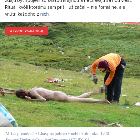
zdajú byť spojení so svätou krajinou a nechávajú sa ňou viesť.
Rituál, kvôli ktorému sem prišli, už začal – nie formálne, ale
vnútri každého z
nich.
OTVORIŤ V GALÉRII (3)
Mŕtva prenášaná z Lhasy na pohreb v nebi okolo roku 1920
Source: Daderot/CreativeCommons,/ CC BY-SA