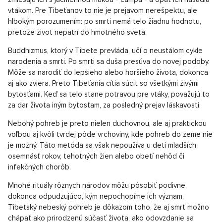
vtákom. Pre Tibeťanov to nie je prejavom nerešpektu, ale
hlbokým porozumením: po smrti nemá telo žiadnu hodnotu,
pretože život nepatrí do hmotného sveta.
Buddhizmus, ktorý v Tibete prevláda, učí o neustálom cykle
narodenia a smrti. Po smrti sa duša presúva do novej podoby.
Môže sa narodiť do lepšieho alebo horšieho života, dokonca
aj ako zviera. Preto Tibeťania cítia súcit so všetkými živými
bytosťami. Keď sa telo stane potravou pre vtáky, považujú to
za dar života iným bytosťam, za posledný prejav láskavosti.
Nebohý pohreb je preto nielen duchovnou, ale aj praktickou
voľbou aj kvôli tvrdej pôde vrchoviny, kde pohreb do zeme nie
je možný. Táto metóda sa však nepoužíva u detí mladších
osemnásť rokov, tehotných žien alebo obetí nehôd či
infekčných chorôb.
Mnohé rituály rôznych národov môžu pôsobiť podivne,
dokonca odpudzujúco, kým nepochopíme ich význam.
Tibetský nebeský pohreb je dôkazom toho, že aj smrť možno
chápať ako prirodzenú súčasť života, ako odovzdanie sa