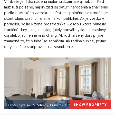
V Tibete je láska riadená nielen srdcom, ale aj nebom. Keď
muž túži po žene, najprv zistí jej dátum narodenia a znamenie
podľa tibetského zverokruhu. Potom spoločne s astronómom
skontroluje, či sú ich znamenia kompatibilné. Ak je všetko v
poriadku, pošle k žene prostredníka – osobu, ktorá prinesie
tradičné dary, ako je khatag (biely hodvábny šatka), maslový
čaj alebo jačmenné víno chang. Ak rodina ženy dary prijme,
znamená to, že súhlasí so sobášom. Ak rodina súhlasí, prijme
dary a začne s prípravami na zasnúbenie.
Prodej bytu 3+1 Vinohrady, Praha 2 - 117 m², Praha 2
SHOW PROPERTY