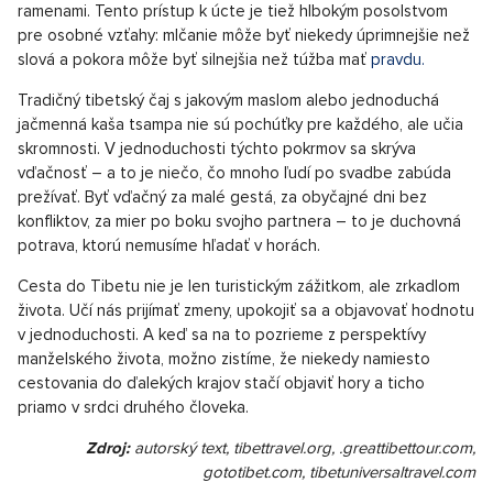
ramenami. Tento prístup k úcte je tiež hlbokým posolstvom
pre osobné vzťahy: mlčanie môže byť niekedy úprimnejšie než
slová a pokora môže byť silnejšia než túžba mať
pravdu.
Tradičný tibetský čaj s jakovým maslom alebo jednoduchá
jačmenná kaša tsampa nie sú pochúťky pre každého, ale učia
skromnosti. V jednoduchosti týchto pokrmov sa skrýva
vďačnosť – a to je niečo, čo mnoho ľudí po svadbe zabúda
prežívať. Byť vďačný za malé gestá, za obyčajné dni bez
konfliktov, za mier po boku svojho partnera – to je duchovná
potrava, ktorú nemusíme hľadať v horách.
Cesta do Tibetu nie je len turistickým zážitkom, ale zrkadlom
života. Učí nás prijímať zmeny, upokojiť sa a objavovať hodnotu
v jednoduchosti. A keď sa na to pozrieme z perspektívy
manželského života, možno zistíme, že niekedy namiesto
cestovania do ďalekých krajov stačí objaviť hory a ticho
priamo v srdci druhého človeka.
Zdroj:
autorský text, tibettravel.org, .greattibettour.com,
gototibet.com, tibetuniversaltravel.com