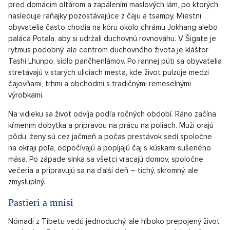
pred domácim oltárom a zapálením maslových lám, po ktorých
nasleduje raňajky pozostávajúce z čaju a tsampy. Miestni
obyvatelia často chodia na kóru okolo chrámu Jokhang alebo
paláca Potala, aby si udržali duchovnú rovnováhu. V Šigate je
rytmus podobný, ale centrom duchovného života je kláštor
Tashi Lhunpo, sídlo pančhenlámov. Po rannej púti sa obyvatelia
stretávajú v starých uliciach mesta, kde život pulzuje medzi
čajovňami, trhmi a obchodmi s tradičnými remeselnými
výrobkami.
Na vidieku sa život odvíja podľa ročných období. Ráno začína
kŕmením dobytka a prípravou na prácu na poliach. Muži orajú
pôdu, ženy sú cez jačmeň a počas prestávok sedí spoločne
na okraji poľa, odpočívajú a popíjajú čaj s kúskami sušeného
mäsa. Po západe slnka sa všetci vracajú domov, spoločne
večeria a pripravujú sa na ďalší deň – tichý, skromný, ale
zmysluplný.
Pastieri a mnísi
Nómadi z Tibetu vedú jednoduchý, ale hlboko prepojený život