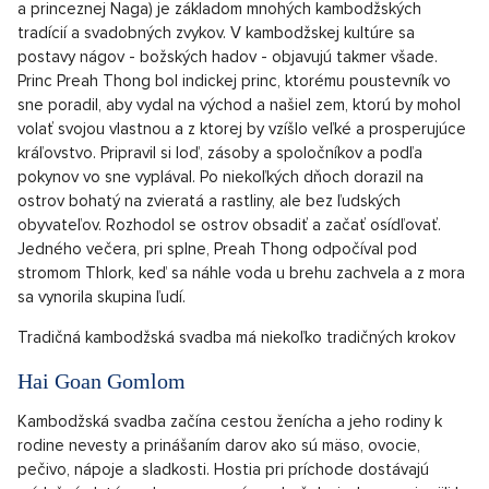
a princeznej Naga) je základom mnohých kambodžských
tradícií a svadobných zvykov. V kambodžskej kultúre sa
postavy nágov - božských hadov - objavujú takmer všade.
Princ Preah Thong bol indickej princ, ktorému poustevník vo
sne poradil, aby vydal na východ a našiel zem, ktorú by mohol
volať svojou vlastnou a z ktorej by vzíšlo veľké a prosperujúce
kráľovstvo. Pripravil si loď, zásoby a spoločníkov a podľa
pokynov vo sne vyplával. Po niekoľkých dňoch dorazil na
ostrov bohatý na zvieratá a rastliny, ale bez ľudských
obyvateľov. Rozhodol se ostrov obsadiť a začať osídľovať.
Jedného večera, pri splne, Preah Thong odpočíval pod
stromom Thlork, keď sa náhle voda u brehu zachvela a z mora
sa vynorila skupina ľudí.
Tradičná kambodžská svadba má niekoľko tradičných krokov
Hai Goan Gomlom
Kambodžská svadba začína cestou ženícha a jeho rodiny k
rodine nevesty a prinášaním darov ako sú mäso, ovocie,
pečivo, nápoje a sladkosti. Hostia pri príchode dostávajú