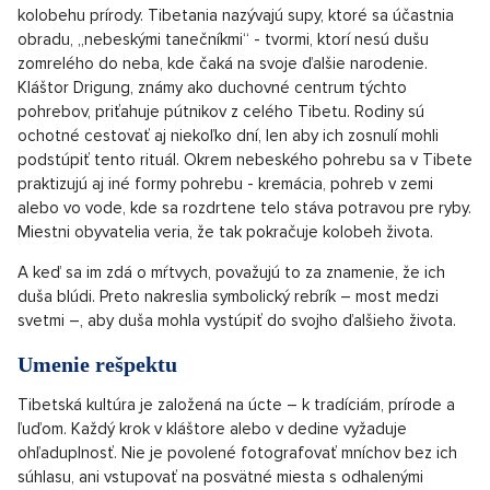
kolobehu prírody. Tibetania nazývajú supy, ktoré sa účastnia
obradu, „nebeskými tanečníkmi“ - tvormi, ktorí nesú dušu
zomrelého do neba, kde čaká na svoje ďalšie narodenie.
Kláštor Drigung, známy ako duchovné centrum týchto
pohrebov, priťahuje pútnikov z celého Tibetu. Rodiny sú
ochotné cestovať aj niekoľko dní, len aby ich zosnulí mohli
podstúpiť tento rituál. Okrem nebeského pohrebu sa v Tibete
praktizujú aj iné formy pohrebu - kremácia, pohreb v zemi
alebo vo vode, kde sa rozdrtene telo stáva potravou pre ryby.
Miestni obyvatelia veria, že tak pokračuje kolobeh života.
A keď sa im zdá o mŕtvych, považujú to za znamenie, že ich
duša blúdi. Preto nakreslia symbolický rebrík – most medzi
svetmi –, aby duša mohla vystúpiť do svojho ďalšieho života.
Umenie rešpektu
Tibetská kultúra je založená na úcte – k tradíciám, prírode a
ľuďom. Každý krok v kláštore alebo v dedine vyžaduje
ohľaduplnosť. Nie je povolené fotografovať mníchov bez ich
súhlasu, ani vstupovať na posvätné miesta s odhalenými