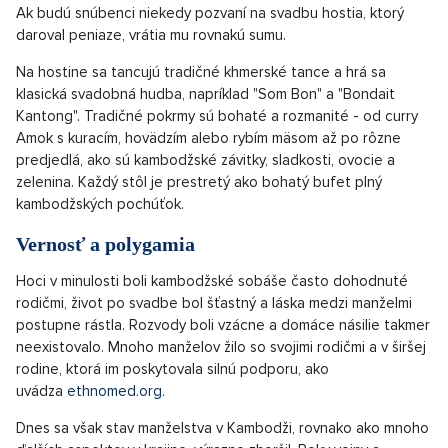
Ak budú snúbenci niekedy pozvaní na svadbu hostia, ktorý
daroval peniaze, vrátia mu rovnakú sumu.
Na hostine sa tancujú tradičné khmerské tance a hrá sa
klasická svadobná hudba, napríklad "Som Bon" a "Bondait
Kantong". Tradičné pokrmy sú bohaté a rozmanité - od curry
Amok s kuracím, hovädzím alebo rybím mäsom až po rôzne
predjedlá, ako sú kambodžské závitky, sladkosti, ovocie a
zelenina. Každý stôl je prestretý ako bohatý bufet plný
kambodžských pochúťok.
Vernosť a polygamia
Hoci v minulosti boli kambodžské sobáše často dohodnuté
rodičmi, život po svadbe bol šťastný a láska medzi manželmi
postupne rástla. Rozvody boli vzácne a domáce násilie takmer
neexistovalo. Mnoho manželov žilo so svojimi rodičmi a v širšej
rodine, ktorá im poskytovala silnú podporu, ako
uvádza
ethnomed.org.
Dnes sa však stav manželstva v Kambodži, rovnako ako mnoho