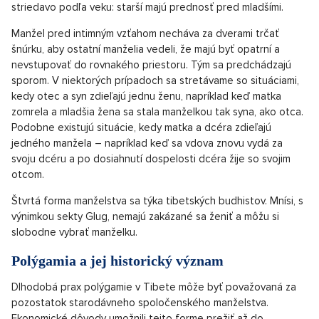
striedavo podľa veku: starší majú prednosť pred mladšími.
Manžel pred intimným vzťahom necháva za dverami trčať
šnúrku, aby ostatní manželia vedeli, že majú byť opatrní a
nevstupovať do rovnakého priestoru. Tým sa predchádzajú
sporom. V niektorých prípadoch sa stretávame so situáciami,
kedy otec a syn zdieľajú jednu ženu, napríklad keď matka
zomrela a mladšia žena sa stala manželkou tak syna, ako otca.
Podobne existujú situácie, kedy matka a dcéra zdieľajú
jedného manžela – napríklad keď sa vdova znovu vydá za
svoju dcéru a po dosiahnutí dospelosti dcéra žije so svojim
otcom.
Štvrtá forma manželstva sa týka tibetských budhistov. Mnísi, s
výnimkou sekty Glug, nemajú zakázané sa ženiť a môžu si
slobodne vybrať manželku.
Polýgamia a jej historický význam
Dlhodobá prax polýgamie v Tibete môže byť považovaná za
pozostatok starodávneho spoločenského manželstva.
Ekonomické dôvody umožnili tejto forme prežiť až do