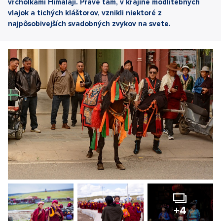
vrcholkami Himalájí. Práve tam, v krajine modlitebných
vlajok a tichých kláštorov, vznikli niektoré z
najpôsobivejších svadobných zvykov na svete.
+4