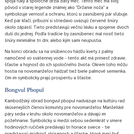
spoja ruky a spoločne držia zlatý meč. Tento meč má svoj
pôvod v starej legende známej ako "Držanie noža" a
symbolizuje vernosť a ochranu, ktorú si zasnúbený pár sľubuje.
Keď pár kľačí, príbuzní si striedavo uväzujú červené šnúry
okolo zápästí. Tieto predstavujú večnú lásku a spojenie dvoch
duší do jednej. Podľa tradície by zasnúbenec mal nosiť tieto
šnúry minimálne tri dni, alebo kým sami neupustia.
Na konci obradu sa na snúbencov hádžu kvety z palmy
namočené vo svätennej vode - tento akt má priniesť zdravie,
šťastie a hojnosť do ich spoločného života. Okrem toho môžu
hostia na novomanžeľov hádzať tiež biele palmové semienka,
čím im symbolicky prajú prosperitu a šťastie.
Bongvul Pbopul
Kambodžský obrad bongvul pbopul nadväzuje na kultúru rad
skúsenejších členov komunity pre novomanžeľov. Manželské
páry sedia v kruhu okolo novomanžeľov a dávajú im
požehnanie. Symbolicky si medzi sebou sedemkrát v smere
hodinových ručičiek predávajú tri horiace sviece - tie
predstavujú múdrosť, skúsenosti a šťastie, ktoré majú byť