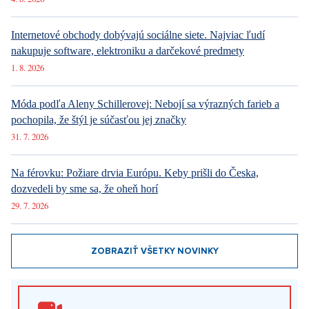
Internetové obchody dobývajú sociálne siete. Najviac ľudí
nakupuje software, elektroniku a darčekové predmety
1. 8. 2026
Móda podľa Aleny Schillerovej: Nebojí sa výrazných farieb a
pochopila, že štýl je súčasťou jej značky
31. 7. 2026
Na férovku: Požiare drvia Európu. Keby prišli do Česka,
dozvedeli by sme sa, že oheň horí
29. 7. 2026
ZOBRAZIŤ VŠETKY NOVINKY