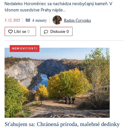
Nedaleko Horoměriec sa nachádza neobyčajný kameň. V
těsnom susedstve Prahy nájde...
3. 12. 2025
4 minuty
Radim Červenka
Diskusie
0
NEMOVITOSTI
Sťahujem sa: Chránená príroda, malebné dedinky