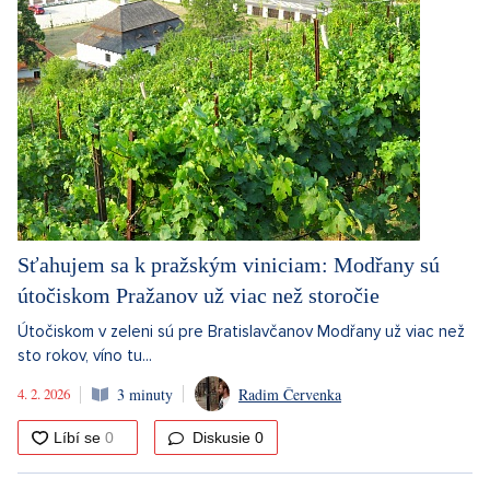
Sťahujem sa k pražským viniciam: Modřany sú
útočiskom Pražanov už viac než storočie
Útočiskom v zeleni sú pre Bratislavčanov Modřany už viac než
sto rokov, víno tu...
4. 2. 2026
3 minuty
Radim Červenka
Diskusie
0