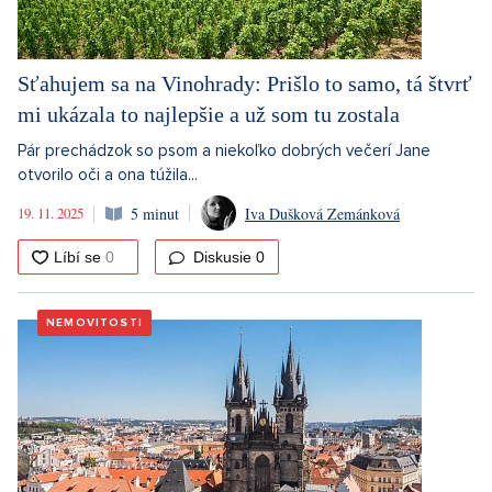
Sťahujem sa na Vinohrady: Prišlo to samo, tá štvrť
mi ukázala to najlepšie a už som tu zostala
Pár prechádzok so psom a niekoľko dobrých večerí Jane
otvorilo oči a ona túžila...
19. 11. 2025
5 minut
Iva Dušková Zemánková
Diskusie
0
NEMOVITOSTI