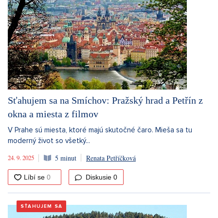
Sťahujem sa na Smíchov: Pražský hrad a Petřín z
okna a miesta z filmov
V Prahe sú miesta, ktoré majú skutočné čaro. Mieša sa tu
moderný život so všetký...
24. 9. 2025
5 minut
Renata Petříčková
Diskusie
0
SŤAHUJEM SA