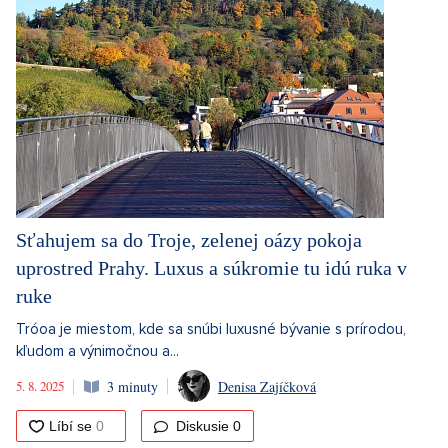
Sťahujem sa do Troje, zelenej oázy pokoja
uprostred Prahy. Luxus a súkromie tu idú ruka v
ruke
Tróoa je miestom, kde sa snúbi luxusné bývanie s prírodou,
kľudom a výnimočnou a...
5. 8. 2025
3 minuty
Denisa Zajíčková
Diskusie
0