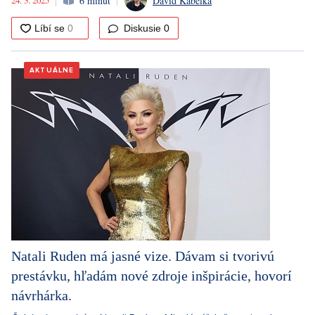
6 minut
David Kabelka
Diskusie
0
AKTUÁLNE
Natali Ruden má jasné vize. Dávam si tvorivú
prestávku, hľadám nové zdroje inšpirácie, hovorí
návrhárka.