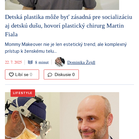
Detská plastika môže byť zásadná pre socializáciu
aj detskú dušu, hovorí plastický chirurg Martin
Fiala
Mommy Makeover nie je len estetický trend, ale komplexný
prístup k ženskému telu...
22. 7. 2025
8 minut
Dominika Žejdl
Diskusie
0
LIFESTYLE