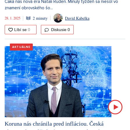
Čaká nás nová éra Natali Ruden. Minulý týždeň sa niesol vo
znamení obrovského šo...
28. 1. 2025
2 minuty
David Kabelka
Diskusie
0
AKTUÁLNE
Koruna nás chránila pred infláciou. Česká