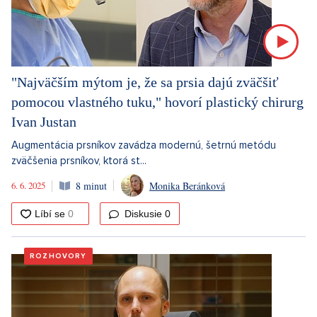
"Najväčším mýtom je, že sa prsia dajú zväčšiť
pomocou vlastného tuku," hovorí plastický chirurg
Ivan Justan
Augmentácia prsníkov zavádza modernú, šetrnú metódu
zväčšenia prsníkov, ktorá st...
6. 6. 2025
8 minut
Monika Beránková
Diskusie
0
ROZHOVORY