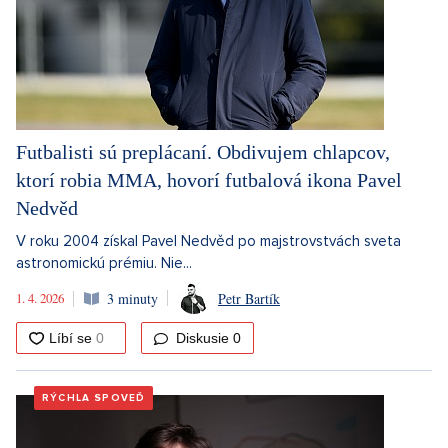
Futbalisti sú preplácaní. Obdivujem chlapcov,
ktorí robia MMA, hovorí futbalová ikona Pavel
Nedvěd
V roku 2004 získal Pavel Nedvěd po majstrovstvách sveta
astronomickú prémiu. Nie...
1. 4. 2026
3 minuty
Petr Bartík
Diskusie
0
RÝCHLA SPOVEĎ