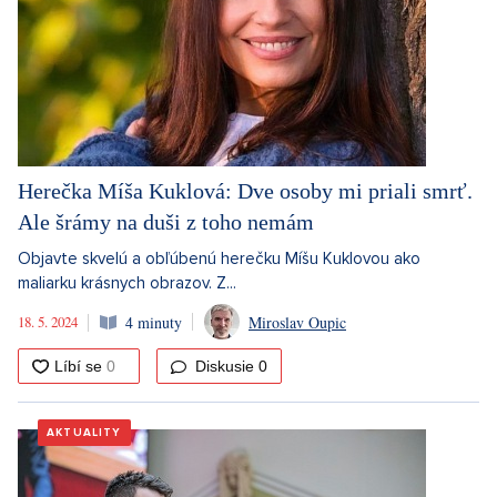
Herečka Míša Kuklová: Dve osoby mi priali smrť.
Ale šrámy na duši z toho nemám
Objavte skvelú a obľúbenú herečku Míšu Kuklovou ako
maliarku krásnych obrazov. Z...
18. 5. 2024
4 minuty
Miroslav Oupic
Diskusie
0
AKTUALITY