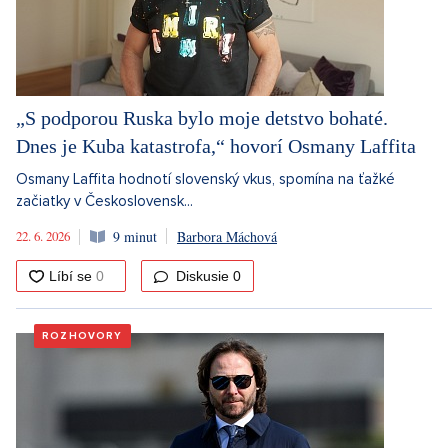
„S podporou Ruska bylo moje detstvo bohaté.
Dnes je Kuba katastrofa,“ hovorí Osmany Laffita
Osmany Laffita hodnotí slovenský vkus, spomína na ťažké
začiatky v Československ...
22. 6. 2026
9 minut
Barbora Máchová
Diskusie
0
ROZHOVORY