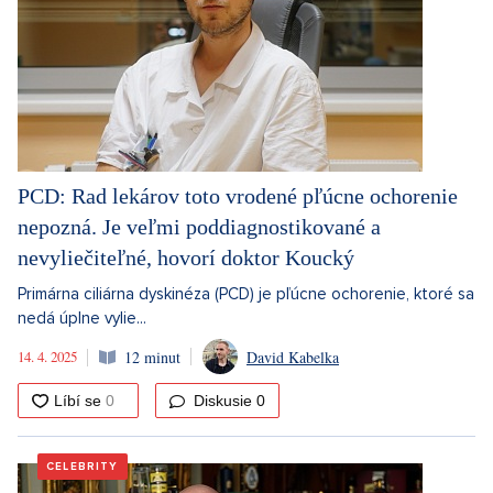
PCD: Rad lekárov toto vrodené pľúcne ochorenie
nepozná. Je veľmi poddiagnostikované a
nevyliečiteľné, hovorí doktor Koucký
Primárna ciliárna dyskinéza (PCD) je pľúcne ochorenie, ktoré sa
nedá úplne vylie...
14. 4. 2025
12 minut
David Kabelka
Diskusie
0
CELEBRITY