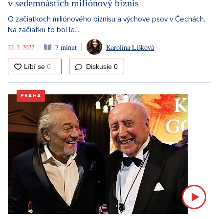
v sedemnástich miliónový biznis
O začiatkoch miliónového biznisu a výchove psov v Čechách.
Na začiatku to bol le...
22. 2. 2022
7 minut
Karolína Lišková
Diskusie
0
PRAHA