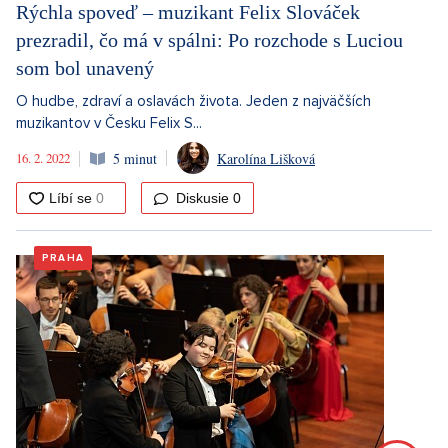
Rýchla spoveď – muzikant Felix Slováček
prezradil, čo má v spálni: Po rozchode s Luciou
som bol unavený
O hudbe, zdraví a oslavách života. Jeden z najväčších
muzikantov v Česku Felix S...
16. 2. 2022
5 minut
Karolína Lišková
Diskusie
0
PRAHA