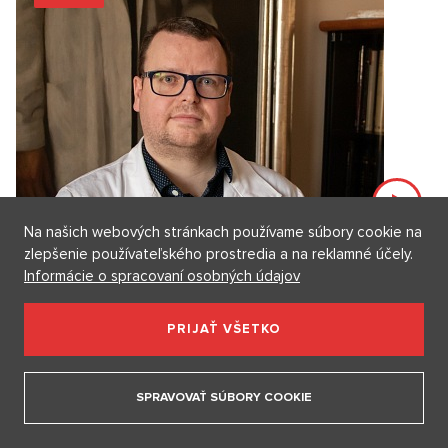
Na našich webových stránkach používame súbory cookie na
zlepšenie používateľského prostredia a na reklamné účely.
Rýchla spoveď – lekár tímu HC Rytíři Kladno
Informácie o spracovaní osobných údajov
MUDr. Petr Fulín: Jaromír Jágr má extrémne
vyvinutý cit pre vlastné telo
PRIJAŤ VŠETKO
O pľúcach a dôležitosti správneho dýchania vrcholových
športovcov, o najzávažnej...
SPRAVOVAŤ SÚBORY COOKIE
19. 1. 2022
7 minut
Šárka Kabátová
Diskusie
0