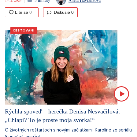
3 minuty
Aneta Havránková
Diskusie
0
CESTOVÁNÍ
Rýchla spoveď – herečka Denisa Nesvačilová:
„Chlapi? To je proste moja svorka!“
O životných reštartoch s novými začiatkami, Karolíne zo seriálu
Slunečná, manžel...