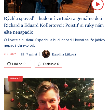
Rýchla spoveď – hudobní virtuózi a geniálne deti
Richard a Eduard Kollertovci: Poistiť si ruky nám
ešte nenapadlo
O živote s husľami, úspechu a budúcnosti. Hovorí sa, že jablko
nepadá ďaleko od...
9. 2. 2022
7 minut
Karolína Lišková
Diskusie
0
PRAHA