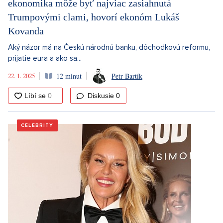
ekonomika môže byť najviac zasiahnutá
Trumpovými clami, hovorí ekonóm Lukáš
Kovanda
Aký názor má na Českú národnú banku, dôchodkovú reformu,
prijatie eura a ako sa...
22. 1. 2025
12 minut
Petr Bartík
Diskusie
0
CELEBRITY