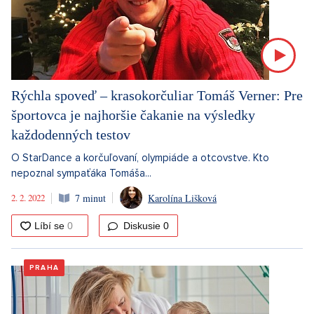
Rýchla spoveď – krasokorčuliar Tomáš Verner: Pre
športovca je najhoršie čakanie na výsledky
každodenných testov
O StarDance a korčuľovaní, olympiáde a otcovstve. Kto
nepoznal sympaťáka Tomáša...
2. 2. 2022
7 minut
Karolína Lišková
Diskusie
0
PRAHA