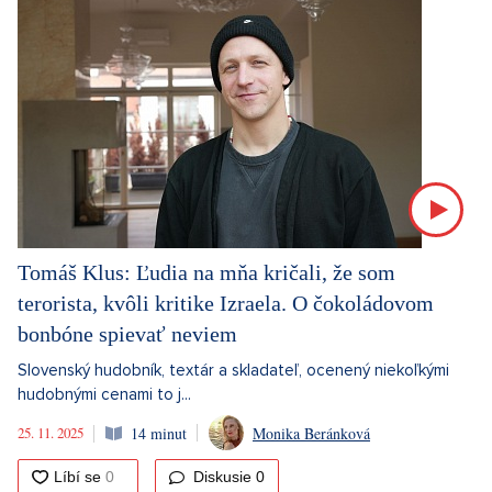
Tomáš Klus: Ľudia na mňa kričali, že som
terorista, kvôli kritike Izraela. O čokoládovom
bonbóne spievať neviem
Slovenský hudobník, textár a skladateľ, ocenený niekoľkými
hudobnými cenami to j...
25. 11. 2025
14 minut
Monika Beránková
Diskusie
0