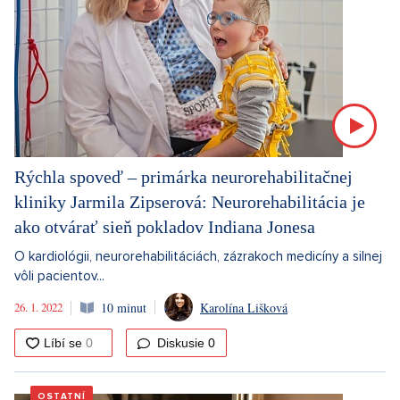
Rýchla spoveď – primárka neurorehabilitačnej
kliniky Jarmila Zipserová: Neurorehabilitácia je
ako otvárať sieň pokladov Indiana Jonesa
O kardiológii, neurorehabilitáciách, zázrakoch medicíny a silnej
vôli pacientov...
26. 1. 2022
10 minut
Karolína Lišková
Diskusie
0
OSTATNÍ