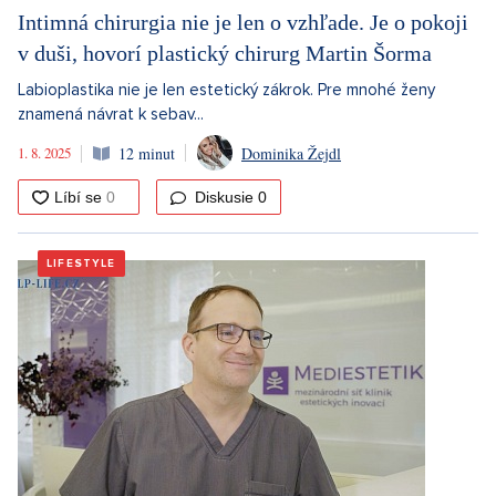
Intimná chirurgia nie je len o vzhľade. Je o pokoji
v duši, hovorí plastický chirurg Martin Šorma
Labioplastika nie je len estetický zákrok. Pre mnohé ženy
znamená návrat k sebav...
1. 8. 2025
12 minut
Dominika Žejdl
Diskusie
0
LIFESTYLE