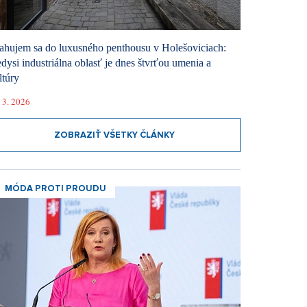
ahujem sa do luxusného penthousu v Holešoviciach:
dysi industriálna oblasť je dnes štvrťou umenia a
ltúry
 3. 2026
ZOBRAZIŤ VŠETKY ČLÁNKY
MÓDA PROTI PROUDU