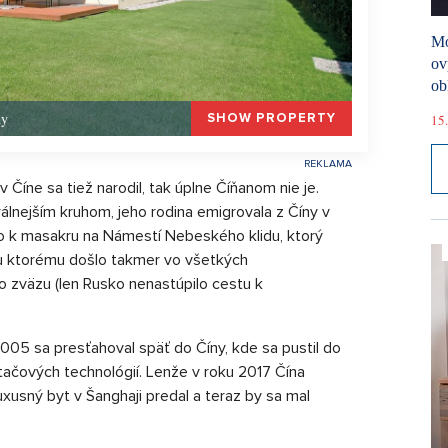
Mó
ov
ob
hy
SHOW PROPERTY
15.
 Číne sa tiež narodil, tak úplne Číňanom nie je.
erálnejším kruhom, jeho rodina emigrovala z Číny v
lo k masakru na Námestí Nebeského klidu, ktorý
 ku ktorému došlo takmer vo všetkých
 zväzu (len Rusko nenastúpilo cestu k
2005 sa presťahoval späť do Číny, kde sa pustil do
tačových technológií. Lenže v roku 2017 Čína
xusný byt v Šanghaji predal a teraz by sa mal