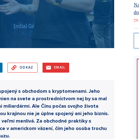
Na
do
29.
ODKAZ
EMAIL
e spojený s obchodom s kryptomenami. Jeho
mien na svete a prostredníctvom nej by sa mal
 miliardármi. Ale Čínu počas svojho života
u krajinou nie je úplne spojený ani jeho biznis.
ež veľmi menlivá. Za obchodné praktiky s
ace v americkom väzení, čím jeho osoba trochu
uzu.