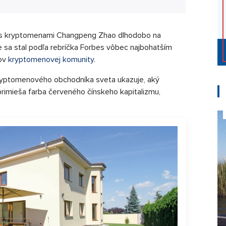
k s kryptomenami Changpeng Zhao dlhodobo na
že sa stal podľa rebríčka Forbes vôbec najbohatším
kov
kryptomenovej komunity
.
ryptomenového obchodníka sveta ukazuje, aký
primieša farba červeného čínskeho kapitalizmu,