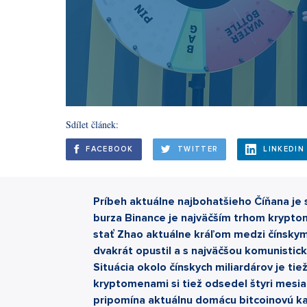
Sdílet článek:
FACEBOOK
TWITTER
LINKEDIN
Príbeh aktuálne najbohatšieho Číňana j
burza Binance je najväčším trhom krypto
stať Zhao aktuálne kráľom medzi čínskymi
dvakrát opustil a s najväčšou komunisticko
Situácia okolo čínskych miliardárov je ti
kryptomenami si tiež odsedel štyri mesi
pripomína aktuálnu domácu bitcoinovú ka