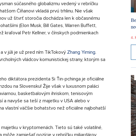
ysman súčasného globalizmu vedený v rebríčku
hatšom Číňanovi vkladá prvú trhlinu. Nie však
nov už štvrť storočia dochádza len k občasnému
Be
ohatšími (Elon Musk, Bill Gates, Warren Buffett,
ne
ž kraľoval Petr Kellner, v čínskych podmienkach
4. 
a v júli je už pred ním TikTokový
Zhang Yiming
.
vrcholných vládcov komunistickej strany, ktorým sa
ho diktátora prezidenta Si Ťin-pchinga je oficiálne
zdou na Slovensku! Žije však v luxusnom paláci
viarnou, basketbalovým ihriskom, tenisovým
í a navyše sa teší z majetku v USA alebo v
na vlastní väčšie bohatstvo než oficiálne najbohatší
ajetku v kryptomenách. Tieto sú také volatilné,
a môže zamiešať pozície v rebríčku miliardárov