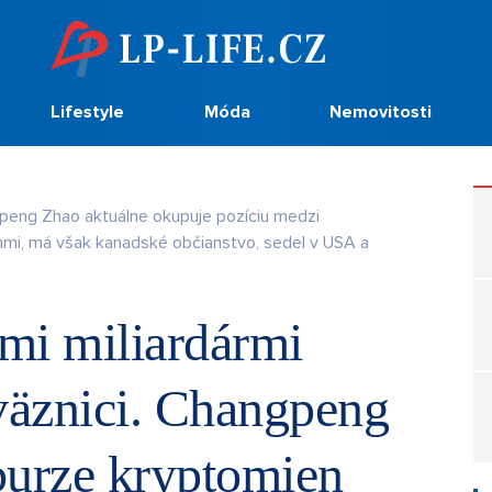
Lifestyle
Móda
Nemovitosti
peng Zhao aktuálne okupuje pozíciu medzi
nmi, má však kanadské občianstvo, sedel v USA a
mi miliardármi
 väznici. Changpeng
burze kryptomien