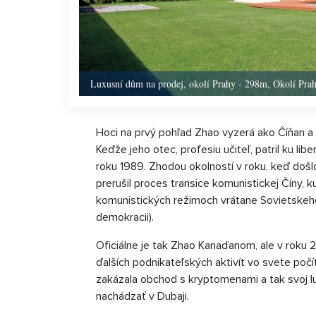
Luxusní dům na prodej, okolí Prahy - 298m, Okolí Pra
Hoci na prvý pohľad Zhao vyzerá ako Číňan a v
Keďže jeho otec, profesiu učiteľ, patril ku lib
roku 1989. Zhodou okolností v roku, keď doš
prerušil proces transice komunistickej Číny,
komunistických režimoch vrátane Sovietskeho
demokracii).
Oficiálne je tak Zhao Kanaďanom, ale v roku 
ďalších podnikateľských aktivít vo svete počí
zakázala obchod s kryptomenami a tak svoj lu
nachádzať v Dubaji.