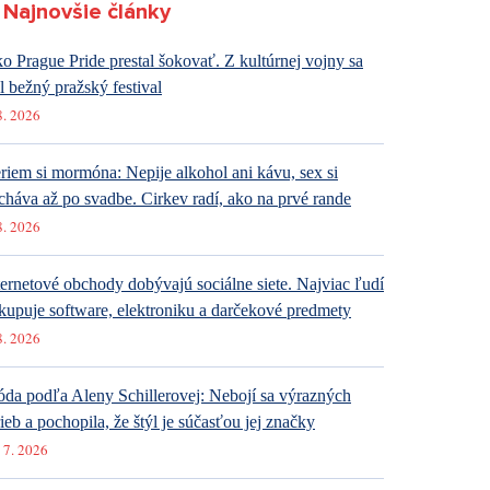
Najnovšie články
o Prague Pride prestal šokovať. Z kultúrnej vojny sa
al bežný pražský festival
8. 2026
riem si mormóna: Nepije alkohol ani kávu, sex si
cháva až po svadbe. Cirkev radí, ako na prvé rande
8. 2026
ternetové obchody dobývajú sociálne siete. Najviac ľudí
kupuje software, elektroniku a darčekové predmety
8. 2026
da podľa Aleny Schillerovej: Nebojí sa výrazných
rieb a pochopila, že štýl je súčasťou jej značky
 7. 2026