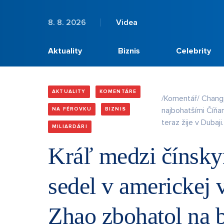
8. 8. 2026
Videa
Aktuality
Biznis
Celebrity
AKTUALITY
KOMENTÁRE
/Komentář/ Chang
najbohatšími Číňa
NA FÉROVKU
BIZNIS
teraz žije v Dubaji.
MILIARDÁRI
Kráľ medzi čínsky
sedel v americkej
Zhao zbohatol na 