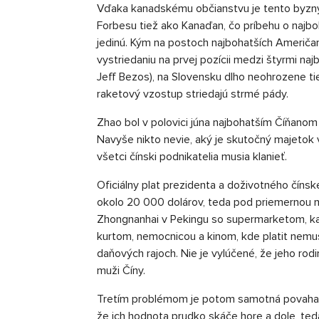
Vďaka kanadskému občianstvu je tento byzn
Forbesu tiež ako Kanaďan, čo príbehu o najbo
jedinú. Kým na postoch najbohatších Američa
vystriedaniu na prvej pozícii medzi štyrmi najb
Jeff Bezos), na Slovensku dlho neohrozene tie
raketový vzostup striedajú strmé pády.
Zhao bol v polovici júna najbohatším Číňanom 
Navyše nikto nevie, aký je skutočný majetok 
všetci čínski podnikatelia musia klanieť.
Oficiálny plat prezidenta a doživotného čínske
okolo 20 000 dolárov, teda pod priemernou m
Zhongnanhai v Pekingu so supermarketom, ka
kurtom, nemocnicou a kinom, kde platit nemus
daňových rajoch. Nie je vylúčené, že jeho rodi
muži Číny.
Tretím problémom je potom samotná povaha m
že ich hodnota prudko skáče hore a dole, ted