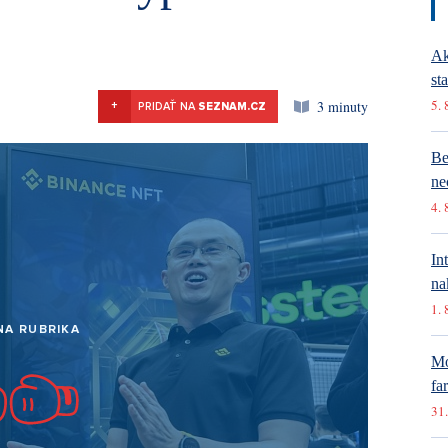
Ak
st
5. 
3 minuty
+
PRIDAŤ NA
SEZNAM.CZ
Be
ne
4. 
In
na
1. 
NA RUBRIKA
Mó
fa
31.