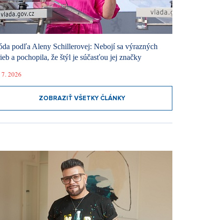
da podľa Aleny Schillerovej: Nebojí sa výrazných
rieb a pochopila, že štýl je súčasťou jej značky
 7. 2026
ZOBRAZIŤ VŠETKY ČLÁNKY
RÝCHLA SPOVEĎ