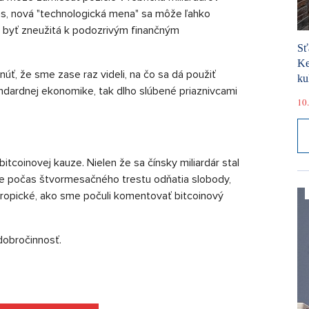
nás, nová "technologická mena" sa môže ľahko
 byť zneužitá k podozrivým finančným
Sť
Ke
úť, že sme zase raz videli, na čo sa dá použiť
ku
tandardnej ekonomike, tak dlho slúbené priaznivcami
10.
oinovej kauze. Nielen že sa čínsky miliardár stal
 počas štvormesačného trestu odňatia slobody,
ntropické, ako sme počuli komentovať bitcoinový
dobročinnosť.