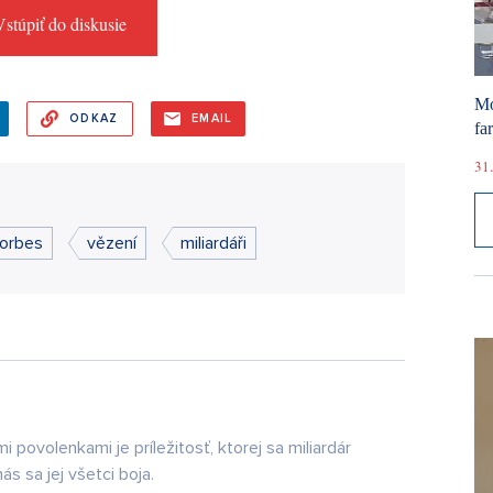
stúpiť do diskusie
Mó
ODKAZ
EMAIL
fa
31.
orbes
vězení
miliardáři
povolenkami je príležitosť, ktorej sa miliardár
ás sa jej všetci boja.