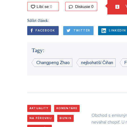
V
Diskusie
0
Sdílet článek:
FACEBOOK
TWITTER
LINKEDIN
Tagy:
Changpeng Zhao
nejbohatší Číňan
F
AKTUALITY
KOMENTÁRE
Obchod s emisnými 
NA FÉROVKU
BIZNIS
neváhal chopiť. U n