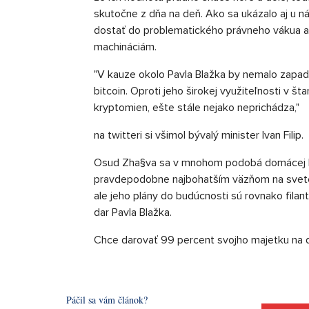
skutočne z dňa na deň. Ako sa ukázalo aj u 
dostať do problematického právneho vákua a
machináciám.
"V kauze okolo Pavla Blažka by nemalo zapadn
bitcoin. Oproti jeho širokej využiteľnosti v š
kryptomien, ešte stále nejako neprichádza,"
na twitteri si všimol bývalý minister Ivan Filip.
Osud Zha§va sa v mnohom podobá domácej bitc
pravdepodobne najbohatším väzňom na svete
ale jeho plány do budúcnosti sú rovnako fila
dar Pavla Blažka.
Chce darovať 99 percent svojho majetku na 
Páčil sa vám článok?