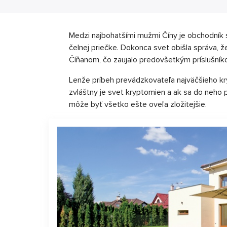
Medzi najbohatšími mužmi Číny je obchodní
čelnej priečke. Dokonca svet obišla správa, 
Číňanom, čo zaujalo predovšetkým príslušní
Lenže príbeh prevádzkovateľa najväčšieho k
zvláštny je svet kryptomien a ak sa do neho 
môže byť všetko ešte oveľa zložitejšie.