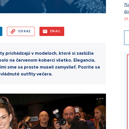
Na
do
29.
ODKAZ
EMAIL
ty prichádzajú v modeloch, ktoré si zaslúžia
 bolo na červenom koberci všetko. Elegancia,
ými sme sa proste museli zamyslieť. Pozrite sa
zvládnuté outfity večera.