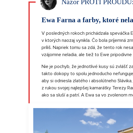
Názor PROTI PROUDU
Ewa Farna a farby, ktoré nela
V posledných rokoch prichádzala speváčka 
v ktorých naozaj vynikla. Čo bola príjemná 
príliš. Napriek tomu sa zdá, že tento rok nes
vzájomne neladia, ale tiež to Ewe pripodivn
Nie je pochyb, že jednotlivé kusy sú zvlášť z
takto dokopy to spolu jednoducho nefunguje.
aby si odniesla zlatého i absolútneho Slávi
z rukou svojej najlepšej kamarátky Terezy Ra
ako sa sluší a patrí. A Ewa sa vo zvolenom m