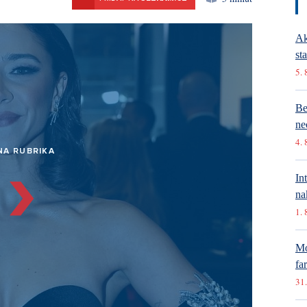
Ak
st
5. 
Be
ne
4. 
NA RUBRIKA
In
na
1. 
Mó
fa
31.