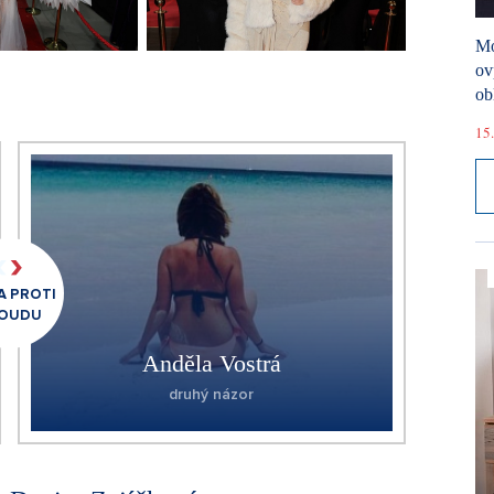
Mó
ov
ob
15.
 PROTI
OUDU
Anděla Vostrá
druhý názor