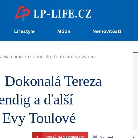
Lifestyle
Móda
Nemovitosti
lávik máme za sebou. Kto tentokrát vo výbere
 Dokonalá Tereza
ndig a ďalší
h Evy Toulové
5 minut
+
PRIDAŤ NA
SEZNAM.CZ