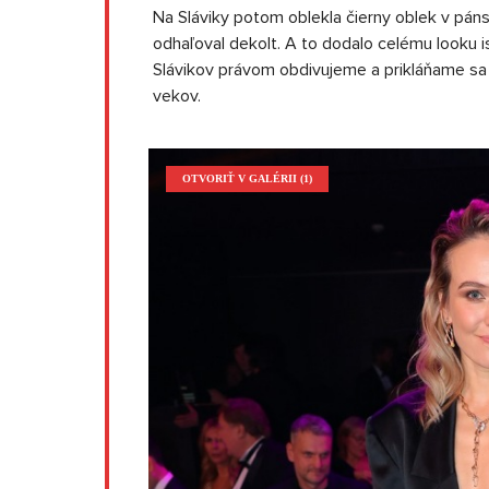
Na Sláviky potom oblekla čierny oblek v pán
odhaľoval dekolt. A to dodalo celému looku i
Slávikov právom obdivujeme a prikláňame sa 
vekov.
OTVORIŤ V GALÉRII (1)