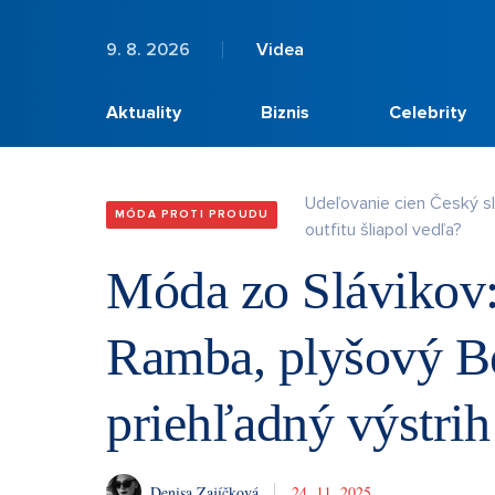
9. 8. 2026
Videa
Aktuality
Biznis
Celebrity
Udeľovanie cien Český s
MÓDA PROTI PROUDU
outfitu šliapol vedľa?
Móda zo Slávikov:
Ramba, plyšový Be
priehľadný výstri
Denisa Zajíčková
24. 11. 2025