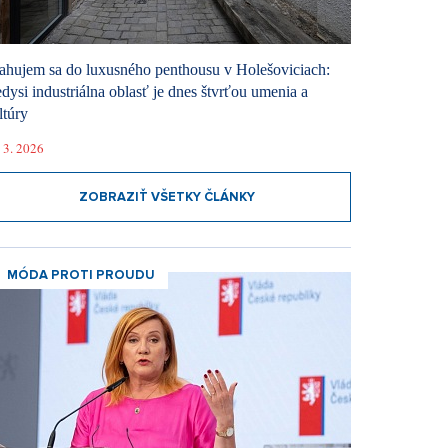
ahujem sa do luxusného penthousu v Holešoviciach:
dysi industriálna oblasť je dnes štvrťou umenia a
ltúry
 3. 2026
ZOBRAZIŤ VŠETKY ČLÁNKY
MÓDA PROTI PROUDU