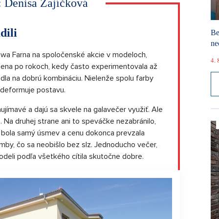
:
Denisa Zajíčková
dili
Be
ne
Ewa Farna na spoločenské akcie v modeloch,
4. 
zmena po rokoch, kedy často experimentovala až
adla na dobrú kombináciu. Nielenže spolu farby
e deformuje postavu.
aujímavé a dajú sa skvele na galavečer využiť. Ale
 Na druhej strane ani to speváčke nezabránilo,
ka, bola samý úsmev a cenu dokonca prevzala
mby, čo sa neobišlo bez slz. Jednoducho večer,
odeli podľa všetkého cítila skutočne dobre.