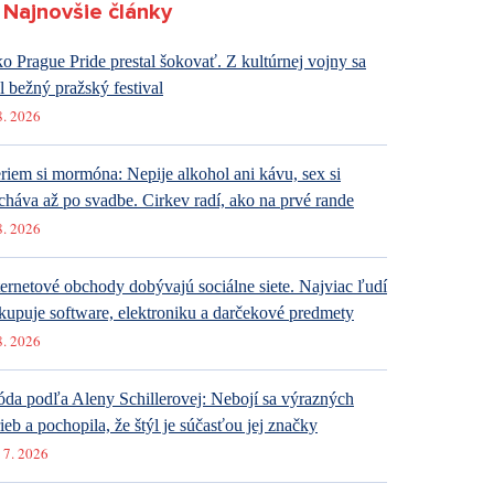
Najnovšie články
o Prague Pride prestal šokovať. Z kultúrnej vojny sa
al bežný pražský festival
8. 2026
riem si mormóna: Nepije alkohol ani kávu, sex si
cháva až po svadbe. Cirkev radí, ako na prvé rande
8. 2026
ternetové obchody dobývajú sociálne siete. Najviac ľudí
kupuje software, elektroniku a darčekové predmety
8. 2026
da podľa Aleny Schillerovej: Nebojí sa výrazných
rieb a pochopila, že štýl je súčasťou jej značky
 7. 2026