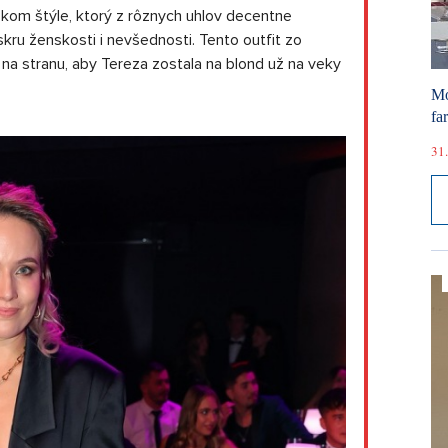
skom štýle, ktorý z rôznych uhlov decentne
skru ženskosti i nevšednosti. Tento outfit zo
na stranu, aby Tereza zostala na blond už na veky
Mó
fa
31.