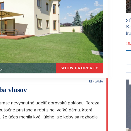
Sť
Ke
ku
10.
hy
SHOW PROPERTY
ba vlasov
am je nevyhnutné udeliť obrovskú poklonu. Tereza
skutočne pristane a robí z nej veľkú dámu, ktorá
, že účes menila kvôli úlohe, ale keby sa rozhodla