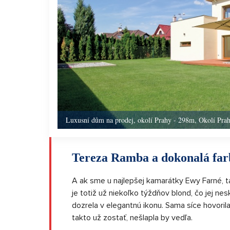
Luxusní dům na prodej, okolí Prahy - 298m, Okolí Pra
Tereza Ramba a dokonalá far
A ak sme u najlepšej kamarátky Ewy Farné, t
je totiž už niekoľko týždňov blond, čo jej ne
dozrela v elegantnú ikonu. Sama síce hovorila
takto už zostať, nešlapla by vedľa.