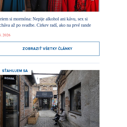
riem si mormóna: Nepije alkohol ani kávu, sex si
cháva až po svadbe. Cirkev radí, ako na prvé rande
8. 2026
ZOBRAZIŤ VŠETKY ČLÁNKY
SŤAHUJEM SA