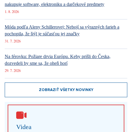
nakupuje software, elektroniku a darčekové predmety
1. 8. 2026
Móda podľa Aleny Schillerovej: Nebojí sa výrazných farieb a
pochopila, že štýl je súčasťou jej značky
31. 7. 2026
Na férovku: Požiare drvia Európu. Keby prišli do Česka,
dozvedeli by sme sa, že oheň horí
29. 7. 2026
ZOBRAZIŤ VŠETKY NOVINKY
Videa