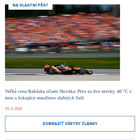
NA VLASTNÍ PĚST
Veľká cena Rakúska očami Slováka: Pivo za dve stovky, 40 °C v
tieni a šokujúce množstvo slušných ľudí
29. 6. 2026
ZOBRAZIŤ VŠETKY ČLÁNKY