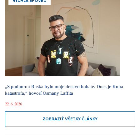
RÝCHLA SPOVEĎ
„S podporou Ruska bylo moje detstvo bohaté. Dnes je Kuba
katastrofa,“ hovorí Osmany Laffita
22. 6. 2026
ZOBRAZIŤ VŠETKY ČLÁNKY