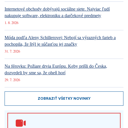
Internetové obchody dobývajú sociálne siete. Najviac ľudí
nakupuje software, elektroniku a darčekové predmety
1. 8. 2026
Móda podľa Aleny Schillerovej: Nebojí sa výrazných farieb a
pochopila, že štýl je súčasťou jej značky
31. 7. 2026
Na férovku: Požiare drvia Európu. Keby prišli do Česka,
dozvedeli by sme sa, že oheň horí
29. 7. 2026
ZOBRAZIŤ VŠETKY NOVINKY