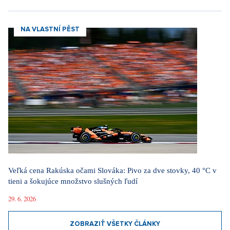
NA VLASTNÍ PĚST
Veľká cena Rakúska očami Slováka: Pivo za dve stovky, 40 °C v
tieni a šokujúce množstvo slušných ľudí
29. 6. 2026
ZOBRAZIŤ VŠETKY ČLÁNKY