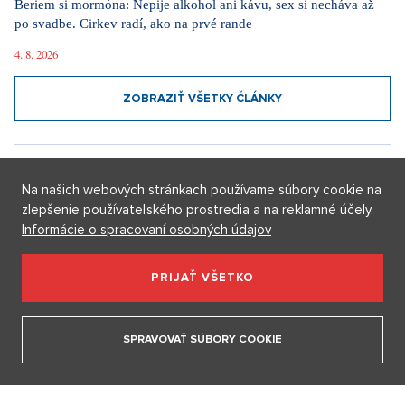
ZOBRAZIŤ VŠETKY VIDEÁ
Naše rubriky
JSEM HVĚZDA
Na našich webových stránkach používame súbory cookie na
zlepšenie používateľského prostredia a na reklamné účely.
Informácie o spracovaní osobných údajov
PRIJAŤ VŠETKO
SPRAVOVAŤ SÚBORY COOKIE
Móda v znamení jednoduchosti a elegancie. Ako ovplyvňuje nový
seriálový fenomén Love Story dnešné obliekanie