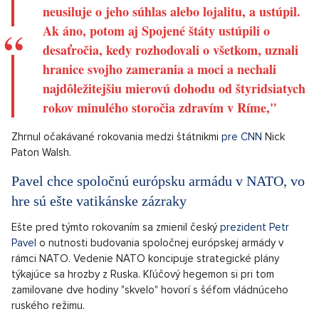
neusiluje o jeho súhlas alebo lojalitu, a ustúpil.
Ak áno, potom aj Spojené štáty ustúpili o
desaťročia, kedy rozhodovali o všetkom, uznali
hranice svojho zamerania a moci a nechali
najdôležitejšiu mierovú dohodu od štyridsiatych
rokov minulého storočia zdravím v Ríme,"
Zhrnul očakávané rokovania medzi štátnikmi
pre CNN
Nick
Paton Walsh.
Pavel chce spoločnú európsku armádu v NATO, vo
hre sú ešte vatikánske zázraky
Ešte pred týmto rokovaním sa zmienil český
prezident Petr
Pavel
o nutnosti budovania spoločnej európskej armády v
rámci NATO. Vedenie NATO koncipuje strategické plány
týkajúce sa hrozby z Ruska. Kľúčový hegemon si pri tom
zamilovane dve hodiny "skvelo" hovorí s šéfom vládnúceho
ruského režimu.