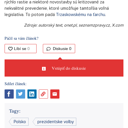
rýchlo rastie a niektoré novostavby sú kritizované za
nekvalitné prevedenie, ktoré umožňuje tamtoľšia voľná
legislatíva. To potom padá
Trzaskowskému na ťarchu
.
Zdroje: autorský text, onet.pl, seznamzpravy.cz, X.com
Páčil sa vám článok?
Diskusie
0
Vstúpiť do diskusie
Sdílet článek:
Tagy:
Polsko
prezidentske volby