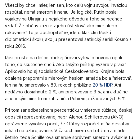
aplikovať bez priamej zrady.
Prodej komerčního prostoru 85 m2, Praha 1, Praha 1
SHOW PROPERTY
Ruská diplomatická škola v praxi
Rusko síce aktuálne diktuje podmienky, ale Ukrajina ich nemá v
úmysle prijať. Jej vojenský odpor Rusko nedokáže zlomiť,
navyše európski lídri plánujú krajinu v obavách z rastúcej ruskej
agresie voči nej ďalej podporovať.
Spomenuté rokovania narážajú na kľúčový kríž celej akcie.
Všetci by chceli mier, len ten, kto celú vojnu svojou inváziou
rozpútal, nemá smerom k nemu. Je logické. Putin poslal
vojakov na Ukrajinu z nejakého dôvodu a toho sa nechce
vzdať. Že občas zaznie z jeho úst slová ako mier alebo
rokovanie? To je pochopiteľné, ide o klasickú Ruskú
diplomatickú školu, ako ju prezentoval satirický seriál Kosmo z
roku 2016.
Rusi proste na diplomatickej úrovni vytrvalo hovoria opak