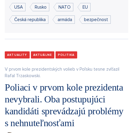
USA
Rusko
NATO
EU
Česká republika
armáda
bezpečnost
AKTUALITY
AKTUÁLNE
POLITIKA
V prvom kole prezidentských volieb v Poľsku tesne zvíťazil
Rafal Trzaskowski.
Poliaci v prvom kole prezidenta
nevybrali. Oba postupujúci
kandidáti sprevádzajú problémy
s nehnuteľnosťami