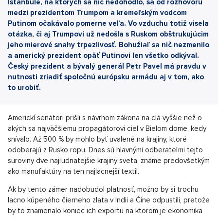
Istanbule, na ktorých sa nič nedohodlo, sa od rozhovoru
medzi prezidentom Trumpom a kremeľským vodcom
Putinom očakávalo pomerne veľa. Vo vzduchu totiž visela
otázka, či aj Trumpovi už nedošla s Ruskom obštrukujúcim
jeho mierové snahy trpezlivosť. Bohužiaľ sa nič nezmenilo
a americký prezident opäť Putinovi len všetko odkýval.
Český prezident a bývalý generál Petr Pavel má pravdu v
nutnosti zriadiť spoločnú európsku armádu aj v tom, ako
to urobiť.
Americkí senátori prišli s návrhom zákona na clá vyššie než o
akých sa najväčšiemu propagátorovi ciel v Bielom dome, kedy
snívalo. Až 500 % by mohlo byť uvalené na krajiny, ktoré
odoberajú z Rusko ropu. Dnes sú hlavnými odberateľmi tejto
suroviny dve najľudnatejšie krajiny sveta, známe predovšetkým
ako manufaktúry na ten najlacnejší textil.
Ak by tento zámer nadobudol platnosť, možno by si trochu
lacno kúpeného čierneho zlata v Indii a Číne odpustili, pretože
by to znamenalo koniec ich exportu na ktorom je ekonomika