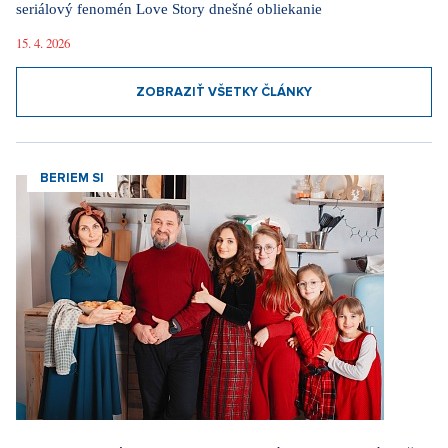
29. 7. 2026
ZOBRAZIŤ VŠETKY NOVINKY
Videa
Za komunizmu sme to mali ľahšie. Modlím sa za
svetový mier, hovorí legendárna herečka Lenka
Termerová
30. 3. 2026
Dieťa si vo škole vybralo sériového vraha, hovorí
herec Maximilián Kocek z Metódy Markovič
3. 2. 2026