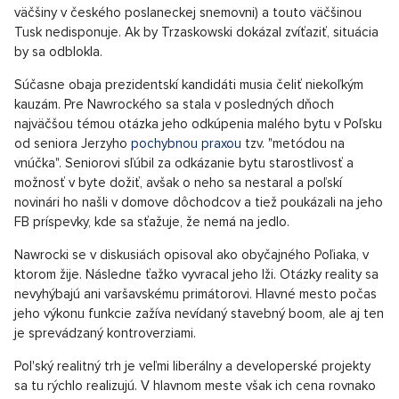
väčšiny v českého poslaneckej snemovni) a touto väčšinou
Tusk nedisponuje. Ak by Trzaskowski dokázal zvíťaziť, situácia
by sa odblokla.
Súčasne obaja prezidentskí kandidáti musia čeliť niekoľkým
kauzám. Pre Nawrockého sa stala v posledných dňoch
najväčšou témou otázka jeho odkúpenia malého bytu v Poľsku
od seniora Jerzyho
pochybnou praxou
tzv. "metódou na
vnúčka". Seniorovi sľúbil za odkázanie bytu starostlivosť a
možnosť v byte dožiť, avšak o neho sa nestaral a poľskí
novinári ho našli v domove dôchodcov a tiež poukázali na jeho
FB príspevky, kde sa sťažuje, že nemá na jedlo.
Nawrocki se v diskusiách opisoval ako obyčajného Poľiaka, v
ktorom žije. Následne ťažko vyvracal jeho lži. Otázky reality sa
nevyhýbajú ani varšavskému primátorovi. Hlavné mesto počas
jeho výkonu funkcie zažíva nevídaný stavebný boom, ale aj ten
je sprevádzaný kontroverziami.
Pol'ský realitný trh je veľmi liberálny a developerské projekty
sa tu rýchlo realizujú. V hlavnom meste však ich cena rovnako