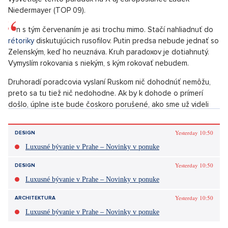
prečo tam nemôžu. Je to jednoduché, nikdy tam nechceli.
"Zelenskyj dorazil na rokovania do Turecka,
Putin zostal doma. Mnohí moji českí kolegovia
sa červenajú (ešte viac), keď hovoria o potrebe
mieru a rokovania a hnevajú sa na Ukrajinu, že
za seba bojuje. Po včerajšku jej snáď už kredit
priznajú. Kto skutočne chce mier, je úplne
jasné,"
vysvetľuje tento paradox na X aj europoslanec Luděk
Niedermayer (TOP 09).
Len s tým červenaním je asi trochu mimo. Stačí nahliadnuť do
rétoriky
diskutujúcich rusofilov. Putin predsa nebude jednať so
Zelenským, keď ho neuznáva. Kruh paradoxov je dotiahnutý.
Vymyslím rokovania s niekým, s kým rokovať nebudem.
Druhoradí poradcovia vyslaní Ruskom nič dohodnúť nemôžu,
preto sa tu tiež nič nedohodne. Ak by k dohode o prímerí