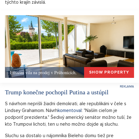
týchto krajín závislá.
Luxusní vila na prodej v Průhonicích,
SHOW PROPERTY
Trump konečne pochopil Putina a ustúpil
S návrhom neprišli žiadni demokrati, ale republikáni v čele s
Lindsey Grahamom. Návrh
komentoval
: "Naším cieľom je
podporiť prezidenta." Šedivý americký senátor možno tuší, že
kto Trumpovi lichoti, ten u neho možno dojde aj sluchu.
Sluchu sa dostalo u nájomníka Bieleho domu tiež pre