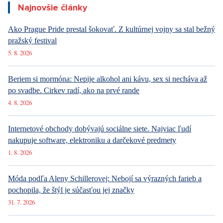
došlo, úplne iste bude čoskoro porušené, ako sme už videli
opakovane v minulosti. Jedine možnosťou je prerušenie
bludného kruhu paradoxov ruskej komunikácie. Akými
prostriedkami k nemu asi môže dôjsť?
Zdroje: autorský text, komentár, x.com, novinky.cz
Páčil sa vám článok?
Diskusie
0
Vstúpiť do diskusie
Sdílet článek:
Tagy: