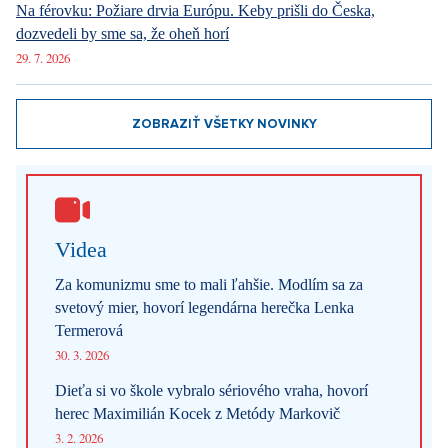
Volodymyr Zelenskyj
Erdogan
Vladimir Putin
Rueko
Ukrajina
Turecko
USA
vyjednávání
mír
Yesterday 10:50
DESIGN
Luxusné bývanie v Prahe – Novinky v ponuke
Yesterday 10:50
DESIGN
Luxusné bývanie v Prahe – Novinky v ponuke
Yesterday 10:50
ARCHITEKTURA
Luxusné bývanie v Prahe – Novinky v ponuke
Najnovšie články