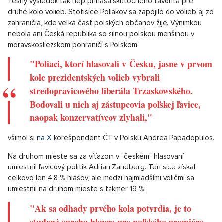
Tesný výsledok tak nep prináša skutočného favorita pre
druhé kolo volieb. Stotisíce Poliakov sa zapojilo do volieb aj zo
zahraničia, kde veľká časť poľských občanov žije. Výnimkou
nebola ani Česká republika so silnou poľskou menšinou v
moravskosliezskom pohraničí s Poľskom.
"Poliaci, ktorí hlasovali v Česku, jasne v prvom
kole prezidentských volieb vybrali
stredopravicového liberála Trzaskowského.
Bodovali u nich aj zástupcovia poľskej ľavice,
naopak konzervatívcov zlyhali,"
všimol si
na X
korešpondent ČT v Poľsku Andrea Papadopulos.
Na druhom mieste sa za víťazom v "českém" hlasovaní
umiestnil ľavicový politik Adrian Zandberg. Ten síce získal
celkovo len 4,8 % hlasov, ale medzi najmladšími voličmi sa
umiestnil na druhom mieste s takmer 19 %.
"Ak sa odhady prvého kola potvrdia, je to
studená sprcha hlavne pre poľského premiéra.