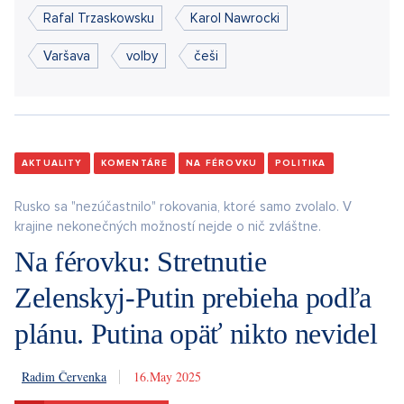
Rafal Trzaskowsku
Karol Nawrocki
Varšava
volby
češi
AKTUALITY
KOMENTÁRE
NA FÉROVKU
POLITIKA
Rusko sa "nezúčastnilo" rokovania, ktoré samo zvolalo. V
krajine nekonečných možností nejde o nič zvláštne.
Na férovku: Stretnutie
Zelenskyj-Putin prebieha podľa
plánu. Putina opäť nikto nevidel
Radim Červenka
16. 5. 2025