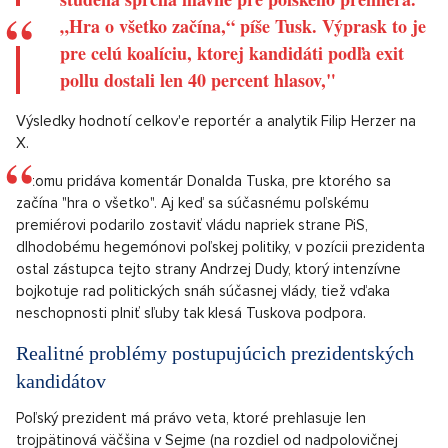
„Hra o všetko začína,“ píše Tusk. Výprask to je
pre celú koalíciu, ktorej kandidáti podľa exit
pollu dostali len 40 percent hlasov,"
Výsledky hodnotí celkov'e reportér a analytik Filip Herzer na
X.
K tomu pridáva komentár Donalda Tuska, pre ktorého sa
začína "hra o všetko". Aj keď sa súčasnému poľskému
premiérovi podarilo zostaviť vládu napriek strane PiS,
dlhodobému hegemónovi poľskej politiky, v pozícii prezidenta
ostal zástupca tejto strany Andrzej Dudy, ktorý intenzívne
bojkotuje rad politických snáh súčasnej vlády, tiež vďaka
neschopnosti plniť sľuby tak klesá Tuskova podpora.
Realitné problémy postupujúcich prezidentských
kandidátov
Poľský prezident má právo veta, ktoré prehlasuje len
trojpätinová väčšina v Sejme (na rozdiel od nadpolovičnej