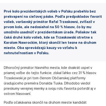
Prvé kolo prezidentských volieb v Poľsku prebehlo bez
prekvapení na cieľovej páske. Podľa predpokladov favorit
volieb, varšavský primátor Rafal Trzaskowsi, zvíťazil v
prvom kole, ale nedosiahol na 50 % hlasov, čo by mu
umožnilo usadnúť v prezidentskom úrade. Poliakov tak
čaká druhé kolo volieb, kde sa Trzaskowski stretne s
Karolom Nawrockim, ktorý skončil len tesne na druhom
mieste. Oba sprevádzajú kauzy vo vzťahu k
nehnuteľnostiam v Poľsku.
Dlhoročný primátor hlavného mesta, kde dvakrát uspel v
priamej voľbe do tejto funkcie, získal ľahko cez 31 % hlasov.
Trzaskowski je pri tom členom Občianskej platformy
úradujúceho premiéra Donalda Tuska. Dlhodobo viedol
prieskumy verejnej mienky a svoju rolu favorita potvrdil aj v
ostrom hlasovaní.
Podľa očakávania skončil na druhom mieste kandidát