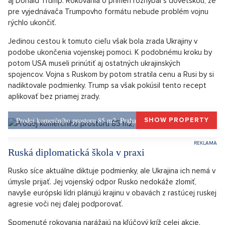
Turecké rokovania sú naoko veľkým prelomom smerom k
prímeriu na Ukrajine. Jedným háčikom je, že je dopredu
úplne jasné, že k okamžitému prímeriu po tomto rokovaní
nedôjde. Ide len o diplomatickú hru Ruska s
administratíva Donalda Trumpa. Vládu najmocnejšej
krajiny sveta chce Rusko udržať na svojej strane, avšak
ani Američania nie sú slepí k hromadeniu mrtvých na
oboch stranách barikády.
O tomto najstrašnejšom dopade ukrajinskej vojny v podobe
stoviek tisíc zmaraných ľudských životov ostatne často hovorí
aj Donald Trump. Rokovania o prímerí rozhýbal s dovetskou, že
pre vyjednávača Trumpovho formátu nebude problém vojnu
rýchlo ukončiť.
Jedinou cestou k tomuto cieľu však bola zrada Ukrajiny v
podobe ukončenia vojenskej pomoci. K podobnému kroku by
potom USA museli prinútiť aj ostatných ukrajinských
spojencov. Vojna s Ruskom by potom stratila cenu a Rusi by si
nadiktovale podmienky. Trump sa však pokúsil tento recept