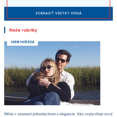
Ako Prague Pride prestal šokovať. Z kultúrnej vojny sa stal bežný
pražský festival
5. 8. 2026
Beriem si mormóna: Nepije alkohol ani kávu, sex si necháva až
po svadbe. Cirkev radí, ako na prvé rande
4. 8. 2026
Internetové obchody dobývajú sociálne siete. Najviac ľudí
nakupuje software, elektroniku a darčekové predmety
1. 8. 2026
Móda podľa Aleny Schillerovej: Nebojí sa výrazných farieb a
pochopila, že štýl je súčasťou jej značky
31. 7. 2026
Na férovku: Požiare drvia Európu. Keby prišli do Česka,
dozvedeli by sme sa, že oheň horí