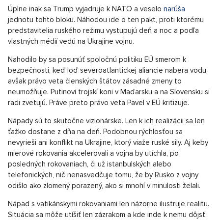
Úplne inak sa Trump vyjadruje k NATO a veselo
narúša
jednotu tohto bloku. Náhodou ide o ten pakt, proti ktorému
predstavitelia ruského režimu vystupujú deň a noc a podľa
vlastných médií vedú na Ukrajine vojnu.
Nahodilo by sa posunúť spoločnú politiku EÚ smerom k
bezpečnosti, keď loď severoatlantickej aliancie nabera vodu,
avšak právo veta členských štátov zásadné zmeny to
neumožňuje. Putinovi trojskí koni v Maďarsku a na Slovensku si
radi zvetujú. Práve preto právo veta Pavel v EÚ kritizuje.
Nápady sú to skutočne vizionárske. Len k ich realizácii sa len
ťažko dostane z dňa na deň. Podobnou rýchlosťou sa
nevyrieši ani konflikt na Ukrajine, ktorý viaže ruské sily. Aj keby
mierové rokovania akcelerovali a vojna by utíchla, po
posledných rokovaniach, či už istanbulských alebo
telefonických, nič nenasvedčuje tomu, že by Rusko z vojny
odišlo ako zlomený porazený, ako si mnohí v minulosti želali.
Nápad s vatikánskymi rokovaniami len názorne ilustruje realitu.
Situácia sa môže utíšiť len zázrakom a kde inde k nemu dôjsť,