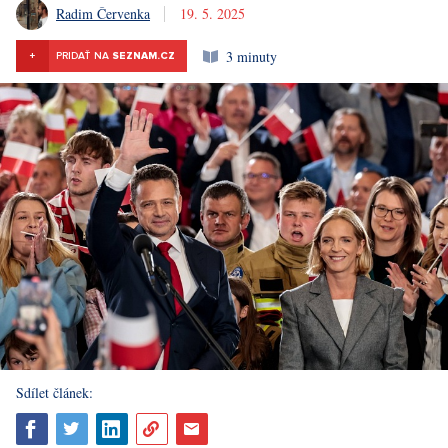
Radim Červenka
19. 5. 2025
3 minuty
+
PRIDAŤ NA
SEZNAM.CZ
Sdílet článek: