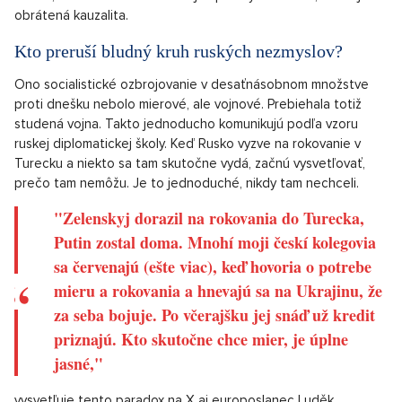
toho, čo skutočne chcú. Ako takýto prístup vyzerá v praxi?
Aplikovalo ho aj socialistické Československo. Krajina bola
obalená praporami s mierovým heslom, armáda bola "mierová",
len na ňu smerovalo v 80. rokoch približne
20 % HDP.
Ani
nedávno dosiahnuté 2 %, ani pripravované 3 %, ani aktuálne
americkým ministrom zahraničia Rubiem požadovaných 5 %.
Pri tom zanedbateľnom percentíčku v mierové túžiacej českej
opozícii reprezentovanej napr. Alenou Schillerovou (ANO)
oprávnene vyvoláva pocit, že štátny rozpočet míňa desiatky
miliárd na ozbrojovanie. V časoch mieru sa totiž na armáde
šetrilo, teda Schillerová smeruje správnym smerom, avšak je tu
obrátená kauzalita.
Kto preruší bludný kruh ruských nezmyslov?
Ono socialistické ozbrojovanie v desaťnásobnom množstve
proti dnešku nebolo mierové, ale vojnové. Prebiehala totiž
studená vojna. Takto jednoducho komunikujú podľa vzoru
ruskej diplomatickej školy. Keď Rusko vyzve na rokovanie v
Turecku a niekto sa tam skutočne vydá, začnú vysvetľovať,