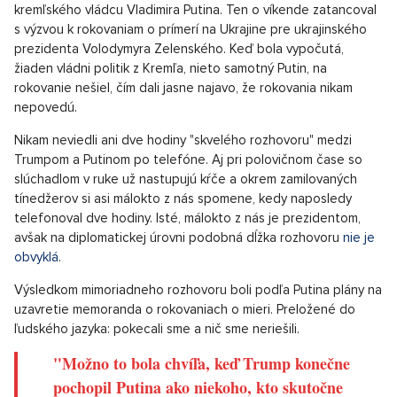
kremľského vládcu Vladimira Putina. Ten o víkende zatancoval
s výzvou k rokovaniam o prímerí na Ukrajine pre ukrajinského
prezidenta Volodymyra Zelenského. Keď bola vypočutá,
žiaden vládni politik z Kremľa, nieto samotný Putin, na
rokovanie nešiel, čím dali jasne najavo, že rokovania nikam
nepovedú.
Nikam neviedli ani dve hodiny "skvelého rozhovoru" medzi
Trumpom a Putinom po telefóne. Aj pri polovičnom čase so
slúchadlom v ruke už nastupujú kŕče a okrem zamilovaných
tínedžerov si asi málokto z nás spomene, kedy naposledy
telefonoval dve hodiny. Isté, málokto z nás je prezidentom,
avšak na diplomatickej úrovni podobná dĺžka rozhovoru
nie je
obvyklá
.
Výsledkom mimoriadneho rozhovoru boli podľa Putina plány na
uzavretie memoranda o rokovaniach o mieri. Preložené do
ľudského jazyka: pokecali sme a nič sme neriešili.
"Možno to bola chvíľa, keď Trump konečne
pochopil Putina ako niekoho, kto skutočne