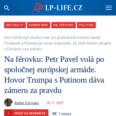
AKTUALITY
KOMENTÁRE
NA FÉROVKU
POLITIKA
Hoci môže byť všetko inak, po poslednom hovore medzi
Trumpom a Putinom je čoraz zrejmejšie, že USA hádže Ukrajinu
s Európou cez palubu.
Na férovku: Petr Pavel volá po
spoločnej európskej armáde.
Hovor Trumpa s Putinom dáva
zámeru za pravdu
Radim Červenka
20. 5. 2025
3 minuty
+
PRIDAŤ NA
SEZNAM.CZ