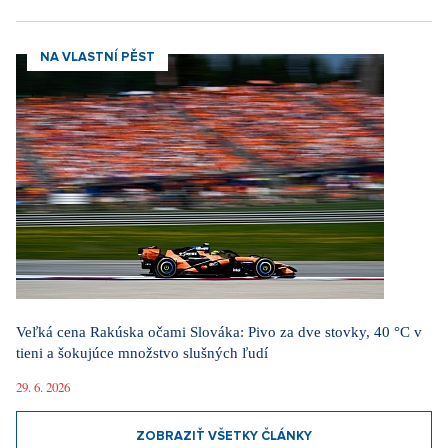
NA VLASTNÍ PĚST
Veľká cena Rakúska očami Slováka: Pivo za dve stovky, 40 °C v
tieni a šokujúce množstvo slušných ľudí
29. 6. 2026
ZOBRAZIŤ VŠETKY ČLÁNKY