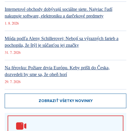
Internetové obchody dobývajú sociálne siete. Najviac ľudí
nakupuje software, elektroniku a darčekové predmety
1. 8. 2026
Móda podľa Aleny Schillerovej: Nebojí sa výrazných farieb a
pochopila, že štýl je súčasťou jej značky
31. 7. 2026
Na férovku: Požiare drvia Európu. Keby prišli do Česka,
dozvedeli by sme sa, že oheň horí
29. 7. 2026
ZOBRAZIŤ VŠETKY NOVINKY