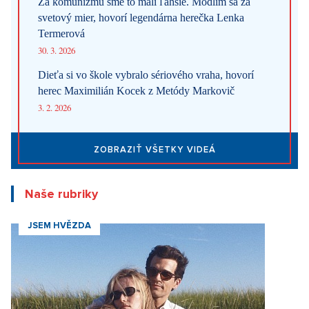
Za komunizmu sme to mali ľahšie. Modlím sa za
svetový mier, hovorí legendárna herečka Lenka
Termerová
30. 3. 2026
Dieťa si vo škole vybralo sériového vraha, hovorí
herec Maximilián Kocek z Metódy Markovič
3. 2. 2026
ZOBRAZIŤ VŠETKY VIDEÁ
Naše rubriky
JSEM HVĚZDA