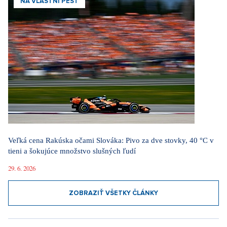
NA VLASTNÍ PĚST
Veľká cena Rakúska očami Slováka: Pivo za dve stovky, 40 °C v
tieni a šokujúce množstvo slušných ľudí
29. 6. 2026
ZOBRAZIŤ VŠETKY ČLÁNKY