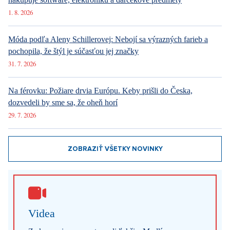
1. 8. 2026
Móda podľa Aleny Schillerovej: Nebojí sa výrazných farieb a
pochopila, že štýl je súčasťou jej značky
31. 7. 2026
Na férovku: Požiare drvia Európu. Keby prišli do Česka,
dozvedeli by sme sa, že oheň horí
29. 7. 2026
ZOBRAZIŤ VŠETKY NOVINKY
Videa