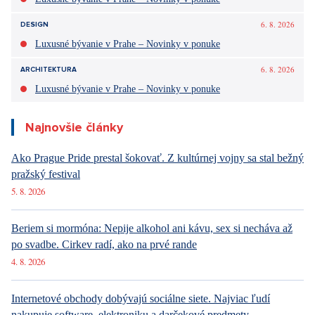
6. 8. 2026
DESIGN
Luxusné bývanie v Prahe – Novinky v ponuke
6. 8. 2026
ARCHITEKTURA
Luxusné bývanie v Prahe – Novinky v ponuke
Najnovšie články
Ako Prague Pride prestal šokovať. Z kultúrnej vojny sa stal bežný
pražský festival
5. 8. 2026
Beriem si mormóna: Nepije alkohol ani kávu, sex si necháva až
po svadbe. Cirkev radí, ako na prvé rande
4. 8. 2026
Internetové obchody dobývajú sociálne siete. Najviac ľudí
nakupuje software, elektroniku a darčekové predmety