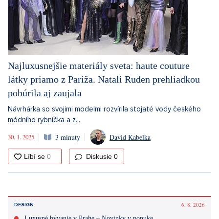
Najluxusnejšie materiály sveta: haute couture
látky priamo z Paríža. Natali Ruden prehliadkou
pobúrila aj zaujala
Návrhárka so svojimi modelmi rozvírila stojaté vody českého
módního rybníčka a z...
30. 1. 2025
3 minuty
David Kabelka
Diskusie
0
6. 8. 2026
DESIGN
Luxusné bývanie v Prahe – Novinky v ponuke