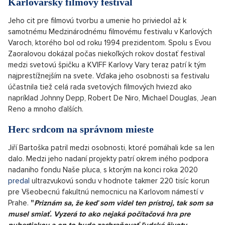
1999, za ktorý získal Českého leva za najlepší mužský herecký
výkon vo vedľajšej roli, či rozprávky
Anjel Pána
a
Anjel Pána 2
,
kde ztvárnil postavu samotného Pánaboha.
OTVORIŤ V GALÉRII (1)
Zakladateľka nadácie Naše pľúca Elena Jakubovič počas covidu predala
spolu s Jiřím Bartoškou pľúcny ultrazvuk Všeobecnej fakultnej nemocnici
na Karlovej námestí.
Source: archiv redakce
Karlovarský filmový festival
Jeho cit pre filmovú tvorbu a umenie ho priviedol až k
samotnému Medzinárodnému filmovému festivalu v Karlových
Varoch, ktorého bol od roku 1994 prezidentom. Spolu s Evou
Zaoralovou dokázal počas niekoľkých rokov dostať festival
medzi svetovú špičku a KVIFF Karlovy Vary teraz patrí k tým
najprestížnejším na svete. Vďaka jeho osobnosti sa festivalu
účastnila tiež celá rada svetových filmových hviezd ako
napríklad Johnny Depp, Robert De Niro, Michael Douglas, Jean
Reno a mnoho ďalších.