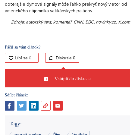
doterajšie dymové signály môže ľahko prekryť nový vietor od
amerického nájomníka vatikánskych palácov.
Zdroje: autorský text, komentář, CNN, BBC, novinky.cz, X.com
Páčil sa vám článok?
Diskusie
0
Vstúpiť do diskusie
Sdílet článek:
Tagy:
papež zvolen
Řím
Vatikán