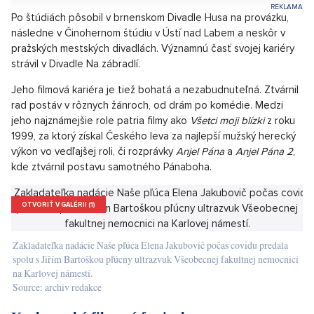
Jeho cesta k herectvu nebola prvou voľbou, pôvodne sa
chcel stať historikom umenia. Táto kariérna cesta mu však
nevyšla, pretože ho neprijali na vysokú školu a do cesty mu
prišla aj vojenská služba, ktorá prispela k jeho hereckej kariére.
Vďaka náhode sa stretol a spriatelil s herečkou Janou
Švandovou, čo ho doviedlo až k prijímacím skúškam na
Janáčkovu akadémiu múzických umení v Brne, kde v roku 1972
úspešne dokončil odbor činoherné herectvo.
Pronájem bytu 2+kk, Praha 8 - 51, Praha 8
SHOW PROPERTY
Po štúdiách pôsobil v brnenskom Divadle Husa na provázku,
následne v Činohernom štúdiu v Ústí nad Labem a neskôr v
pražských mestských divadlách. Významnú časť svojej kariéry
strávil v Divadle Na zábradlí.
Jeho filmová kariéra je tiež bohatá a nezabudnuteľná. Ztvárnil
rad postáv v rôznych žánroch, od drám po komédie. Medzi
jeho najznámejšie role patria filmy ako
Všetci moji blízki
z roku