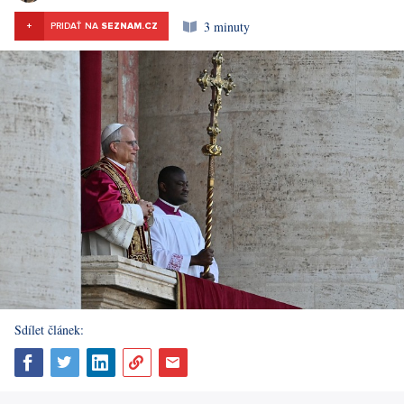
3 minuty
+
PRIDAŤ NA
SEZNAM.CZ
Sdílet článek: