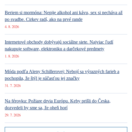
Vstúpiť do diskusie
Sdílet článek:
Tagy:
Jiří Bartoška
smrt
úmrtí
KVIFF
Karlovarský filmový festival
herec
divadlo
Naše plíce