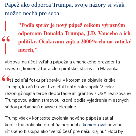
Pápež ako odporca Trumpa, svoje názory si však
možno nechá pre seba
"Podľa správ je nový pápež celkom výrazným
odporcom Donalda Trumpa, J.D. Vanceho a ich
politiky. Očakávam zajtra 2000% cla na vatický
merch,"
vtipoval na účet vzťahu pápeža a amerického prezidenta
investor, komentátor a člen pirátskej strany Jiří Hlavenka.
Tiež zdieľal fotku príspevku, v ktorom sa objavila kritika
Trumpa, ktorú Prevost zdieľal tento rok v apríli. V cirkvi
rezonujú najmä tvrdé deportácie imigrantov z USA realizované
Trumpovou administratívou, ktoré podľa vyjadrenia miestnych
súdov prebiehajú navyše nelegálne.
Trump však v kontexte zvolenia nového pápeža zatiaľ
konfliktnú polienku do ohňa nepridal a
komentoval
nového
rímskeho biskupa ako "veľkú česť pre našu krajinu". Hoci by