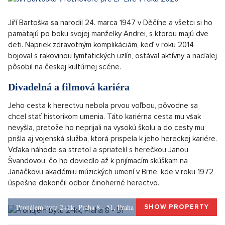
Vo veku 78 rokov zomrel 8. mája 2025 Jiří Bartoška, jedna
z najvýraznejších osobností českej kultúry.
Zanecháva za
sebou nezotratiteľnú stopu nielen na divadelných
doskách a filmovom plátne, ale aj ako dlhoročný
prezident Medzinárodného filmového festivalu v
Karlových Varoch. Medzi ľuďmi naprieč všetkými
generáciami bol neoddeliteľnou súčasťou českého
šoubiznisu.
Jiří Bartoška sa narodil 24. marca 1947 v Děčíne a všetci si ho
pamätajú po boku svojej manželky Andrei, s ktorou majú dve
deti. Napriek zdravotným komplikáciám, keď v roku 2014
bojoval s rakovinou lymfatických uzlín, ostával aktívny a naďalej
pôsobil na českej kultúrnej scéne.
Divadelná a filmová kariéra