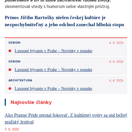
Herc srdcom na správnom mieste
Jiří Bartoška patril medzi osobnosti, ktoré pomáhali kde sa len
dalo. Medzi jeho nadaní projekty patrí okrem iného podpora
nadaniho fondu Naše pluca, s ktorým na konci roka 2020
predal
ultrazvukovú sondu v hodnote takmer 220 tisíc korun
pre Všeobecnú fakultnú nemocnicu na Karlovom námestí v
Prahe.
"
Priznám sa, že keď som videl ten prístroj, tak som sa
musel smiať. Vyzerá to ako nejaká počítačová hra pre
pubertiakov a on to bude zachraňovať ľudské životy
,
okomentoval vtedy s humorom sebe vlastným prístroj.
Prínos Jiřího Bartošky nielen českej kultúre je
nezpochybniteľný a jeho odchod zanechal hlbokú stopu
v srdciach mnohých ľudí.
Zdroj:
autorský text, csfd.cz, naseplice.cz, ČTK
Páčil sa vám článok?
Diskusie
0