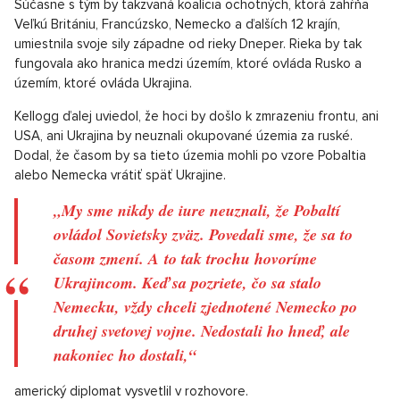
Súčasne s tým by takzvaná koalícia ochotných, ktorá zahŕňa
Veľkú Britániu, Francúzsko, Nemecko a ďalších 12 krajín,
umiestnila svoje sily západne od rieky Dneper. Rieka by tak
fungovala ako hranica medzi územím, ktoré ovláda Rusko a
územím, ktoré ovláda Ukrajina.
Kellogg ďalej uviedol, že hoci by došlo k zmrazeniu frontu, ani
USA, ani Ukrajina by neuznali okupované územia za ruské.
Dodal, že časom by sa tieto územia mohli po vzore Pobaltia
alebo Nemecka vrátiť späť Ukrajine.
„My sme nikdy de iure neuznali, že Pobaltí
ovládol Sovietsky zväz. Povedali sme, že sa to
časom zmení. A to tak trochu hovoríme
Ukrajincom. Keď sa pozriete, čo sa stalo
Nemecku, vždy chceli zjednotené Nemecko po
druhej svetovej vojne. Nedostali ho hneď, ale
nakoniec ho dostali,“
americký diplomat vysvetlil v rozhovore.