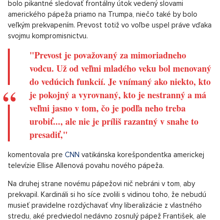
bolo pikantné sledovať frontálny útok vedený slovami
amerického pápeža priamo na Trumpa, niečo také by bolo
veľkým prekvapením. Prevost totiž vo voľbe uspel práve vďaka
svojmu kompromisnictvu.
"Prevost je považovaný za mimoriadneho
vodcu. Už od veľmi mladého veku bol menovaný
do vedúcich funkcií. Je vnímaný ako niekto, kto
je pokojný a vyrovnaný, kto je nestranný a má
veľmi jasno v tom, čo je podľa neho treba
urobiť..., ale nie je príliš razantný v snahe to
presadiť,"
komentovala pre
CNN
vatikánska korešpondentka americkej
televízie Ellise Allenová povahu nového pápeža.
Na druhej strane novému pápežovi nič nebráni v tom, aby
prekvapil. Kardináli si ho síce zvolili s vidinou toho, že nebudú
musieť pravidelne rozdýchavať vlny liberalizácie z vlastného
stredu, aké predviedol nedávno zosnulý pápež František, ale