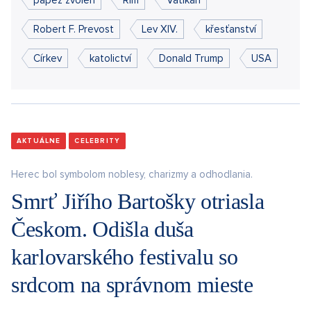
Robert F. Prevost
Lev XIV.
křesťanství
Církev
katolictví
Donald Trump
USA
AKTUÁLNE
CELEBRITY
Herec bol symbolom noblesy, charizmy a odhodlania.
Smrť Jiřího Bartošky otriasla
Českom. Odišla duša
karlovarského festivalu so
srdcom na správnom mieste