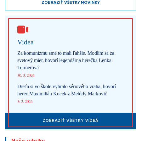
6. 8. 2026
DESIGN
Luxusné bývanie v Prahe – Novinky v ponuke
6. 8. 2026
DESIGN
Luxusné bývanie v Prahe – Novinky v ponuke
6. 8. 2026
ARCHITEKTURA
Luxusné bývanie v Prahe – Novinky v ponuke
Najnovšie články
Ako Prague Pride prestal šokovať. Z kultúrnej vojny sa stal bežný
pražský festival
5. 8. 2026
Beriem si mormóna: Nepije alkohol ani kávu, sex si necháva až
po svadbe. Cirkev radí, ako na prvé rande
4. 8. 2026