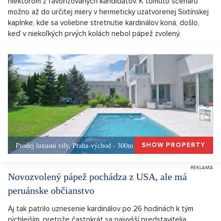
niektorom z favorizovaných kandidátov. K tomuto scenáru
možno až do určitej miery v hermeticky uzatvorenej Sixtínskej
kaplnke, kde sa voliebne stretnutie kardinálov koná, došlo,
keď v niekoľkých prvých kolách nebol pápež zvolený.
Prodej luxusní vily, Praha-východ - 300m, Okolí Prahy
SHOW PROPERTY
Novozvolený pápež pochádza z USA, ale má
peruánske občianstvo
Aj tak patrilo uznesenie kardinálov po 26 hodinách k tým
rýchlejším, pretože častokrát sa najvyšší predstavitelia