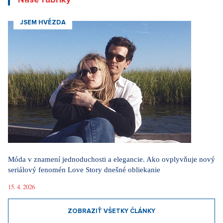
Internetové obchody dobývajú sociálne siete. Najviac ľudí
nakupuje software, elektroniku a darčekové predmety
1. 8. 2026
Móda podľa Aleny Schillerovej: Nebojí sa výrazných farieb a
pochopila, že štýl je súčasťou jej značky
31. 7. 2026
Na férovku: Požiare drvia Európu. Keby prišli do Česka,
dozvedeli by sme sa, že oheň horí
29. 7. 2026
ZOBRAZIŤ VŠETKY NOVINKY
Videa