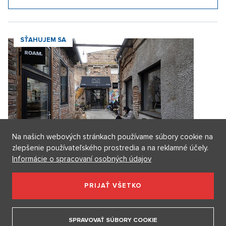
Móda v znamení jednoduchosti a elegancie. Ako ovplyvňuje nový
seriálový fenomén Love Story dnešné obliekanie
15. 4. 2026
Na našich webových stránkach používame súbory cookie na
ZOBRAZIŤ VŠETKY ČLÁNKY
zlepšenie používateľského prostredia a na reklamné účely.
Informácie o spracovaní osobných údajov
PRIJAŤ VŠETKO
BERIEM SI
SPRAVOVAŤ SÚBORY COOKIE