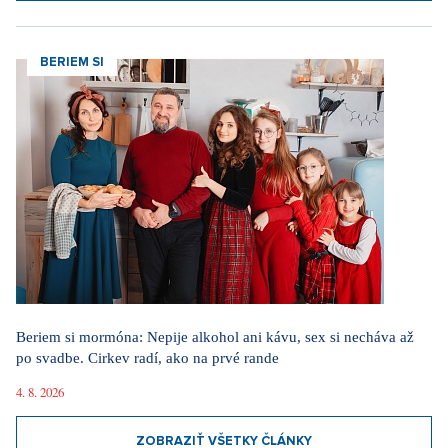
Za komunizmu sme to mali ľahšie. Modlím sa za
svetový mier, hovorí legendárna herečka Lenka
Termerová
30. 3. 2026
Dieťa si vo škole vybralo sériového vraha, hovorí
herec Maximilián Kocek z Metódy Markovič
3. 2. 2026
ZOBRAZIŤ VŠETKY VIDEÁ
Naše rubriky
JSEM HVĚZDA