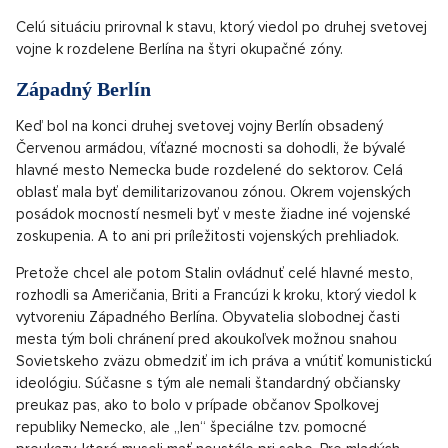
Celú situáciu prirovnal k stavu, ktorý viedol po druhej svetovej
vojne k rozdelene Berlína na štyri okupačné zóny.
Západný Berlín
Keď bol na konci druhej svetovej vojny Berlín obsadený
Červenou armádou, víťazné mocnosti sa dohodli, že bývalé
hlavné mesto Nemecka bude rozdelené do sektorov. Celá
oblasť mala byť demilitarizovanou zónou. Okrem vojenských
posádok mocností nesmeli byť v meste žiadne iné vojenské
zoskupenia. A to ani pri príležitosti vojenských prehliadok.
Pretože chcel ale potom Stalin ovládnuť celé hlavné mesto,
rozhodli sa Američania, Briti a Francúzi k kroku, ktorý viedol k
vytvoreniu Západného Berlína. Obyvatelia slobodnej časti
mesta tým boli chránení pred akoukoľvek možnou snahou
Sovietskeho zväzu obmedziť im ich práva a vnútiť komunistickú
ideológiu. Súčasne s tým ale nemali štandardný občiansky
preukaz pas, ako to bolo v prípade občanov Spolkovej
republiky Nemecko, ale „len“ špeciálne tzv. pomocné