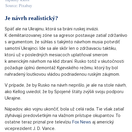
Source: Pixabay
Je návrh realistický?
Späť ale na Ukrajinu, ktorá sa bráni ruskej invázii.
K demilitarizovanej zóne sa agresor postavuje zatiaľ zdržanlivo
s argumentom, že súhlas s takýmto návrhom musia potvrdiť
samotní Ukrajinci. Ide sa ale skôr len o zdržiavaciu taktiku,
ktorú už v posledných mesiacoch uplatňoval smerom
k americkým návrhom na klid zbraní. Rusko totiž v skutočnosti
požaduje úplnú demontáž Kyjevského režimu, ktorý by bol
nahradený loutkovou vládou podriadenou ruským záujmom.
V prípade, že by Rusko na návrh neprišlo, je ale na stole návrh,
ako Kellog uviedol, že by Spojené štáty zvýšili svoju podporu
Ukrajine.
Nápadov, ako vojnu ukončiť, bola už celá rada. Tie však zatiaľ
zlyhávajú predovšetkým na vlažnom prístupe okupantov. To
ostatne teraz priznal pre televíziu
Fox News
aj americký
viceprezident J. D. Vance.