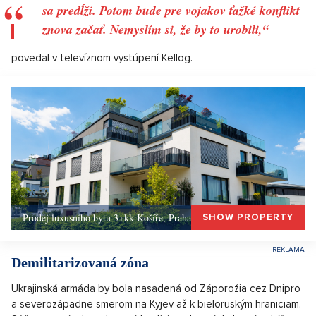
sa predĺži. Potom bude pre vojakov ťažké konflikt
znova začať. Nemyslím si, že by to urobili,“
povedal v televíznom vystúpení Kellog.
Prodej luxusního bytu 3+kk Košíře, Praha 5 –, Praha 5
SHOW PROPERTY
Demilitarizovaná zóna
Ukrajinská armáda by bola nasadená od Záporožia cez Dnipro
a severozápadne smerom na Kyjev až k bieloruským hraniciam.