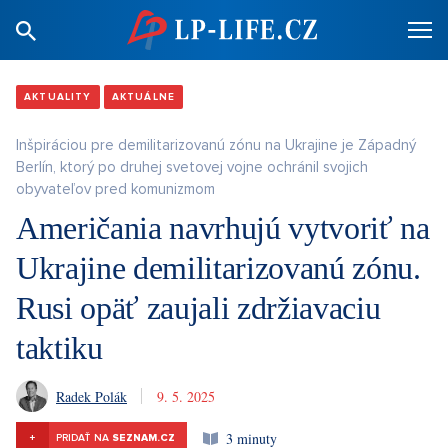
AKTUALITY
AKTUÁLNE
Inšpiráciou pre demilitarizovanú zónu na Ukrajine je Západný
Berlín, ktorý po druhej svetovej vojne ochránil svojich
obyvateľov pred komunizmom
Američania navrhujú vytvoriť na
Ukrajine demilitarizovanú zónu.
Rusi opäť zaujali zdržiavaciu
taktiku
Radek Polák
9. 5. 2025
3 minuty
+
PRIDAŤ NA
SEZNAM.CZ