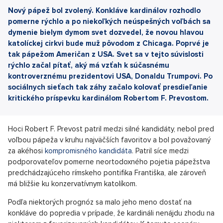
Nový pápež bol zvolený. Konkláve kardinálov rozhodlo
pomerne rýchlo a po niekoľkých neúspešných voľbách sa
dymenie bielym dymom svet dozvedel, že novou hlavou
katolíckej cirkvi bude muž pôvodom z Chicaga. Poprvé je
tak pápežom Američan z USA. Svet sa v tejto súvislosti
rýchlo začal pítať, aký má vzťah k súčasnému
kontroverznému prezidentovi USA, Donaldu Trumpovi. Po
sociálnych sieťach tak záhy začalo kolovať presdieľanie
kritického príspevku kardinálom Robertom F. Prevostom.
Hoci Robert F. Prevost patril medzi silné kandidáty, nebol pred
voľbou pápeža v kruhu najväčších favoritov a bol považovaný
za akéhosi
kompromisného kandidáta
. Patril síce medzi
podporovateľov pomerne neortodoxného pojetia pápežstva
predchádzajúceho rímskeho pontifika Františka, ale zároveň
má bližšie ku konzervatívnym katolíkom.
Podľa niektorých prognóz sa malo jeho meno dostať na
konkláve do popredia v prípade, že kardináli nenájdu zhodu na