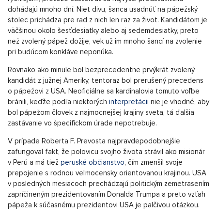
dohádajú mnoho dní. Niet divu, šanca usadnúť na pápežský
stolec prichádza pre rad z nich len raz za život. Kandidátom je
väčšinou okolo šesťdesiatky alebo aj sedemdesiatky, preto
než zvolený pápež dožije, vek už im mnoho šancí na zvolenie
pri budúcom konkláve neponúka.
Rovnako ako minule bol bezprecedentne prvýkrát zvolený
kandidát z južnej Ameriky, tentoraz bol prerušený precedens
o pápežovi z USA. Neoficiálne sa kardinalovia tomuto voľbe
bránili, keďže podľa niektorých
interpretácii
nie je vhodné, aby
bol pápežom človek z najmocnejšej krajiny sveta, tá ďalšia
zastávanie vo špecifickom úrade nepotrebuje.
V prípade Roberta F. Prevosta najpravdepodobnejšie
zafungoval fakt, že polovicu svojho života strávil ako misionár
v Perú a má tiež
peruské občianstvo
, čím zmenšil svoje
prepojenie s rodnou veľmocensky orientovanou krajinou. USA
v posledných mesiacoch prechádzajú politickým zemetrasením
zapríčineným prezidentovaním Donalda Trumpa a preto vzťah
pápeža k súčasnému prezidentovi USA je palčivou otázkou.