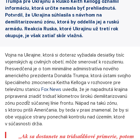
Trumpa pre Ukrajinu a Rusko Keith Kellogg oznámil
informáciu, ktorá určite nemala byť prehliadnutá.
Potvrdil, že Ukrajina súhlasila s návrhom na
demilitarizovanú zónu, ktorá by oddelila jej a ruskú
armádu. Reakcia Ruska, ktoré Ukrajinu už tretí rok
okupuje, je však zatiaľ skôr vlažná.
Vojna na Ukrajine, ktorá si doteraz vyžiadala desiatky tisíc
vojenských aj civilných obetí, môže smerovať k rozuzleniu.
Presvedčená je o tom minimálne administratíva nového
amerického prezidenta Donalda Trumpa, ktorá ústami svojho
špeciálneho zmocnenca Keitha Kelloga v rozhovore pre
televíznu stanicu
Fox News
uviedla, že je napadnutá krajina
pripravená zriadiť tridsať kilometrov širokú demilitarizovanú
zónu pozdĺž súčasnej línie frontu. Nápad na takú zónu,
s ktorou prišli Američania, by teda v praxi znamenal, že by si
obe vojujúce strany ponechali kontrolu nad územím, ktoré
v súčasnosti držia.
„Ak sa dostanete na tridsaťdňové prímerie, potom