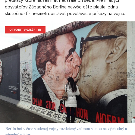
preukazy, ktoré museli mať neustále pri sebe. Pre mladých
obyvateľov Západného Berlína navyše ešte platila jedna
skutočnosť - nesmeli dostávať povolávacie príkazy na vojnu.
OTVORIŤ V GALÉRII (1)
Berlín bol v čase studenej vojny rozdelený známou stenou na východný a
západný sektor