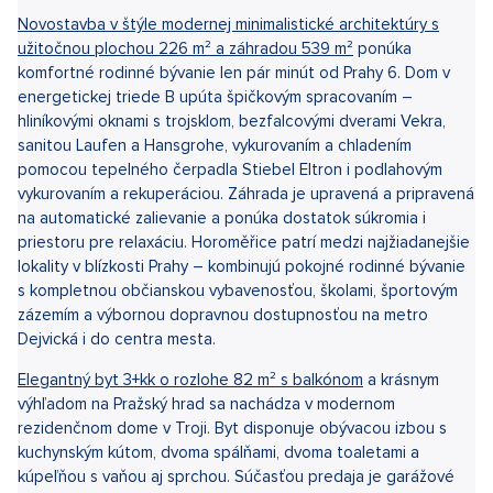
realitnými kanceláriami, sa zameriava na predaj a prenájom
luxusných bytov, vil, rodinných a nájomných domov, kancelárií a
obchodných priestorov v tých najlukratívnejších častiach
Prahy. Pripravili sme pre vás to najlepšie z aktuálneho trhu
nehnuteľností.
Do nášho realitného portfólia pribudli nové nehnuteľnosti,
ktoré oslovia záujemcov o moderné bývanie s dôrazom na
kvalitu, priestor a výbornú dostupnosť. Ponúkame rodinný dom
v obľúbených Horoměřiciach a niekoľko atraktívnych bytov v
Prahe – od vzdušného bytu s výhľadom v Troji až po byty v
novom rezidenčnom projekte v Dolných Chabrech.
Novostavba v štýle modernej minimalistické architektúry s
užitočnou plochou 226 m² a záhradou 539 m²
ponúka
komfortné rodinné bývanie len pár minút od Prahy 6. Dom v
energetickej triede B upúta špičkovým spracovaním –
hliníkovými oknami s trojsklom, bezfalcovými dverami Vekra,
sanitou Laufen a Hansgrohe, vykurovaním a chladením
pomocou tepelného čerpadla Stiebel Eltron i podlahovým
vykurovaním a rekuperáciou. Záhrada je upravená a pripravená