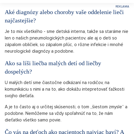
Aké diagnózy alebo choroby vaše oddelenie lieči
najčastejšie?
Je to mix všetkého - sme detská interna, takže sa staráme nie
len o našich pneumologických pacientov, ale aj o deti so
zápalom obličiek, so zápalom pľúc, o rôzne infekcie i mnohé
neurologické diagnózy a podobne.
Ako sa líši liečba malých detí od liečby
dospelých?
U malých detí sme čiastočne odkázaní na rodičov, na
komunikáciu s nimi a na to, ako dokážu intepretovať ťažkosti
svojho dieťaťa.
A je to často aj o určitej skúsenosti, o tom „šiestom zmysle“ a
podobne. Nemôžeme sa vždy spoľahnúť na to, že nám
dieťatko všetko samo povie.
Čo vás na deťoch ako pacientoch najviac baví? A