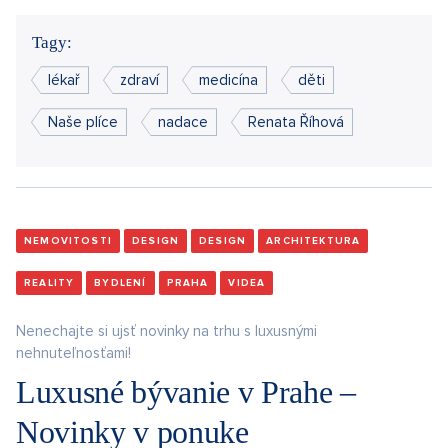
Tagy:
lékař
zdraví
medicína
děti
Naše plíce
nadace
Renata Říhová
NEMOVITOSTI
DESIGN
DESIGN
ARCHITEKTURA
REALITY
BYDLENÍ
PRAHA
VIDEA
Nenechajte si ujsť novinky na trhu s luxusnými
nehnuteľnosťami!
Luxusné bývanie v Prahe –
Novinky v ponuke