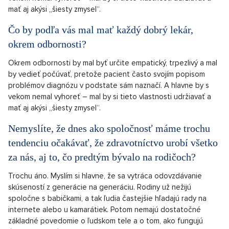
mať aj akýsi „šiesty zmysel“.
Čo by podľa vás mal mať každý dobrý lekár,
okrem odbornosti?
Okrem odbornosti by mal byť určite empatický, trpezlivý a mal
by vedieť počúvať, pretože pacient často svojím popisom
problémov diagnózu v podstate sám naznačí. A hlavne by s
vekom nemal vyhoreť – mal by si tieto vlastnosti udržiavať a
mať aj akýsi „šiesty zmysel“.
Nemyslíte, že dnes ako spoločnosť máme trochu
tendenciu očakávať, že zdravotníctvo urobí všetko
za nás, aj to, čo predtým bývalo na rodičoch?
Trochu áno. Myslím si hlavne, že sa vytráca odovzdávanie
skúseností z generácie na generáciu. Rodiny už nežijú
spoločne s babičkami, a tak ľudia častejšie hľadajú rady na
internete alebo u kamarátiek. Potom nemajú dostatočné
základné povedomie o ľudskom tele a o tom, ako fungujú