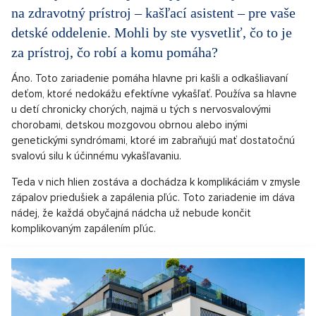
na zdravotný prístroj – kašľací asistent – pre vaše
detské oddelenie. Mohli by ste vysvetliť, čo to je
za prístroj, čo robí a komu pomáha?
Áno. Toto zariadenie pomáha hlavne pri kašli a odkašliavaní
deťom, ktoré nedokážu efektívne vykašľať. Používa sa hlavne
u detí chronicky chorých, najmä u tých s nervosvalovými
chorobami, detskou mozgovou obrnou alebo inými
genetickými syndrómami, ktoré im zabraňujú mať dostatočnú
svalovú silu k účinnému vykašľavaniu.
Teda v nich hlien zostáva a dochádza k komplikáciám v zmysle
zápalov priedušiek a zapálenia pľúc. Toto zariadenie im dáva
nádej, že každá obyčajná nádcha už nebude končit
komplikovaným zapálením pľúc.