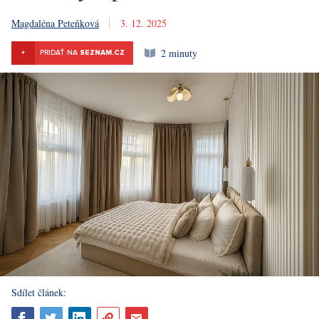
Magdaléna Peteňková
3. 12. 2025
2 minuty
+
PRIDAŤ NA
SEZNAM.CZ
Sdílet článek: