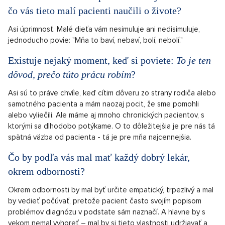
čo vás tieto malí pacienti naučili o živote?
Asi úprimnosť. Malé dieťa vám nesimuluje ani nedisimuluje,
jednoducho povie: "Mňa to baví, nebaví, bolí, nebolí."
Existuje nejaký moment, keď si poviete:
To je ten
dôvod, prečo túto prácu robím
?
Asi sú to práve chvíle, keď cítim dôveru zo strany rodiča alebo
samotného pacienta a mám naozaj pocit, že sme pomohli
alebo vyliečili. Ale máme aj mnoho chronických pacientov, s
ktorými sa dlhodobo potýkame. O to dôležitejšia je pre nás tá
spätná väzba od pacienta - tá je pre mňa najcennejšia.
Čo by podľa vás mal mať každý dobrý lekár,
okrem odbornosti?
Okrem odbornosti by mal byť určite empatický, trpezlivý a mal
by vedieť počúvať, pretože pacient často svojím popisom
problémov diagnózu v podstate sám naznačí. A hlavne by s
vekom nemal vyhoreť – mal by si tieto vlastnosti udržiavať a