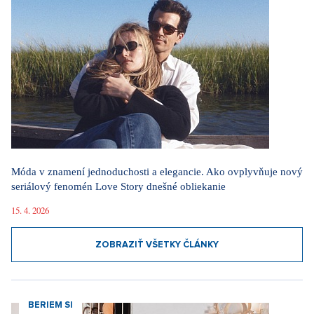
Vstúpiť do diskusie
Sdílet článek:
Tagy:
byt
nemovitost
novinky
luxus
Praha
Najnovšie články
Luxusné bývanie v Prahe – Novinky v ponuke
6. 8. 2026