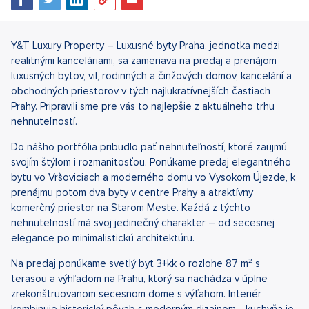
Y&T Luxury Property – Luxusné byty Praha
, jednotka medzi
realitnými kanceláriami, sa zameriava na predaj a prenájom
luxusných bytov, vil, rodinných a činžových domov, kancelárií a
obchodných priestorov v tých najlukratívnejších častiach
Prahy. Pripravili sme pre vás to najlepšie z aktuálneho trhu
nehnuteľností.
Do nášho portfólia pribudlo päť nehnuteľností, ktoré zaujmú
svojím štýlom i rozmanitosťou. Ponúkame predaj elegantného
bytu vo Vršoviciach a moderného domu vo Vysokom Újezde, k
prenájmu potom dva byty v centre Prahy a atraktívny
komerčný priestor na Starom Meste. Každá z týchto
nehnuteľností má svoj jedinečný charakter – od secesnej
elegance po minimalistickú architektúru.
Na predaj ponúkame svetlý
byt 3+kk o rozlohe 87 m² s
terasou
a výhľadom na Prahu, ktorý sa nachádza v úplne
zrekonštruovanom secesnom dome s výťahom. Interiér
kombinuje historický pôvab s moderným dizajnom - kuchyňa je