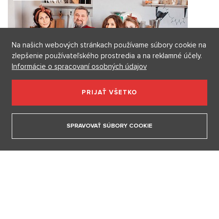
Tajné kluby miliardárov: To, čo sa deje za zavretými dverami elít,
by ste nemali vidieť
6. 8. 2026
Na našich webových stránkach používame súbory cookie na
zlepšenie používateľského prostredia a na reklamné účely.
Na rovinu: Pozor, migrácia, pripomenula situácia v Ceute.
Informácie o spracovaní osobných údajov
Preklínaný migračný pakt Slovensku pomáha viac ako
Okamurove videá
PRIJAŤ VŠETKO
5. 8. 2026
Ako Prague Pride prestal šokovať. Z kultúrnej vojny sa stal bežný
SPRAVOVAŤ SÚBORY COOKIE
pražský festival
5. 8. 2026
Beriem si mormóna: Nepije alkohol ani kávu, sex si necháva až
po svadbe. Cirkev radí, ako na prvé rande
4. 8. 2026