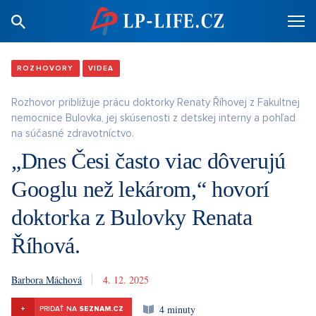
ROZHOVORY
VIDEA
Rozhovor približuje prácu doktorky Renaty Říhovej z Fakultnej
nemocnice Bulovka, jej skúsenosti z detskej interny a pohľad
na súčasné zdravotníctvo.
„Dnes Česi často viac dôverujú
Googlu než lekárom,“ hovorí
doktorka z Bulovky Renata
Říhová.
Barbora Máchová
4. 12. 2025
4 minuty
+
PRIDAŤ NA
SEZNAM.CZ