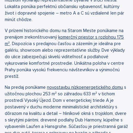
Lokalita ponúka perfektnú občiansku vybavenosť, kultúrny
život i dopravné spojenie – metro A a C sú vzdialené len pár
minút chôdze.
V prízemí historického domu na Starom Meste ponúkame na
prenájom zrekonštruovaný
komerčný priestor s rozlohou 175
m²
. Dispozícia s predajnou časťou a zázemím je ideálna pre
galériu, showroom alebo reprezentatívne služby. Dve výklady
do ulice zabezpečujú skvelú viditeľnosť a podlahové
vykurovanie komfortné prostredie. Unikátna poloha v centre
Prahy ponúka vysokú frekvenciu návštevníkov a výnimočnú
prestíž.
Na predaj ponúkame
novostavbu nízkoenergetického domu
s
užitočnou plochou 253 m² so záhradou 633 m² v tichom
prostredí Vysoký Újezd. Dom v energetickej triede A je
postavený v duchu moderne minimalistické architektúry s
dôrazom na kvalitu a detail – hliníkové okná s trojsklom, dvere
s skrytými pántmi, drevené podlahy Dub Harmony, kúpeľne s
vybavením Laufen a Hansgrohe. Súčasťou je priestranná garáž
pre dva autá, terasa s prípravou na bazén a záhrada s