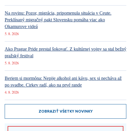
vonkajšiu zónu. Domy sú navrhnuté v modernom štýle s
dôrazom na pokoj, súkromie a vysokú kvalitu prevedenia.
Každý byt disponuje pivnicou a možnosťou dokúpenia
jedného alebo viacerých parkovacích miest v suteréne.
Projekt v energetickej triede B zaručuje nízke prevádzkové
náklady a pohodlné bývanie. Dolní Chabry vynikajú skvelou
dostupnosťou – autom ste v centre Prahy za 15 minút, k metru
linky C dojdete autobusom za päť minút. V okolí nechýbajú
školy, obchody ani športoviská, a príroda je doslova na dosah
– Drahanské údolí, Ďáblický a Čimický háj vás lákajú na
prechádzky aj oddych. Dokončenie projektu je plánované na
rok 2026.
To všetko a oveľa viac nájdete v ponuke Y&T Luxury
Property
tu.
Chceli by ste mať stále prehľad o novinkách? Prihláste sa
k odberu nášho newsletteru v dolnej časti webu.
Prodej rodinného domu 5+kk, Horoměřice, Okolí Prahy
SHOW PROPERTY