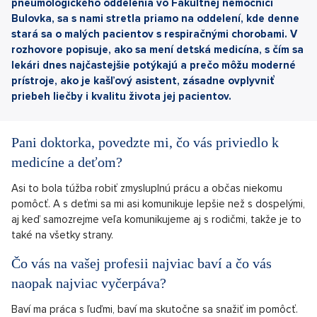
pneumologického oddelenia vo Fakultnej nemocnici
Bulovka, sa s nami stretla priamo na oddelení, kde denne
stará sa o malých pacientov s respiračnými chorobami. V
rozhovore popisuje, ako sa mení detská medicína, s čím sa
lekári dnes najčastejšie potýkajú a prečo môžu moderné
prístroje, ako je kašľový asistent, zásadne ovplyvniť
priebeh liečby i kvalitu života jej pacientov.
Pani doktorka, povedzte mi, čo vás priviedlo k
medicíne a deťom?
Asi to bola túžba robiť zmysluplnú prácu a občas niekomu
pomôcť. A s deťmi sa mi asi komunikuje lepšie než s dospelými,
aj keď samozrejme veľa komunikujeme aj s rodičmi, takže je to
také na všetky strany.
Čo vás na vašej profesii najviac baví a čo vás
naopak najviac vyčerpáva?
Baví ma práca s ľuďmi, baví ma skutočne sa snažiť im pomôcť.