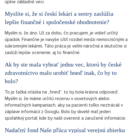
úplne základné veci.
Myslíte si, že si českí lekári a sestry zaslúžia
lepšie finančné i spoločenské ohodnotenie?
Myslím si, že áno. Už za dobu, čo pracujem, je vidieť určitý
úpadok. Finančne je navyše cítiť rozdiel medzi nemocničnými a
súkromnými lekármi. Táto práca je veľmi náročná a skutočne si
zaslúži lepšie ocenenie, aj to finančné.
Ak by ste mala vybrať jednu vec, ktorú by české
zdravotníctvo malo urobiť hneď inak, čo by to
bolo?
To je ťažká otázka na „hneď“, to by bola krásna odpoveď.
Myslím si, že máme určitú rezervu v osvetových alebo
informačných kampaniach, aby sa pacienti toľko neztrácali v
záplave informácií z Googlu. Bolo by skvelé mať jeden
spoľahlivý portál, kde by našli overené a zaručené informácie.
Nadačný fond Naše pľúca vypísal verejnú zbierku