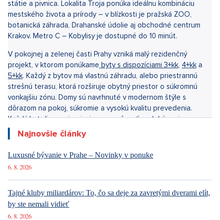
na automatické zalievanie a ponúka dostatok súkromia i
priestoru pre relaxáciu. Horoměřice patrí medzi najžiadanejšie
lokality v blízkosti Prahy – kombinujú pokojné rodinné bývanie
s kompletnou občianskou vybavenosťou, školami, športovým
zázemím a výbornou dopravnou dostupnosťou na metro
Dejvická i do centra mesta.
Elegantný byt 3+kk o rozlohe 82 m² s balkónom
a krásnym
výhľadom na Pražský hrad sa nachádza v modernom
rezidenčnom dome v Troji. Byt disponuje obývacou izbou s
kuchynským kútom, dvoma spálňami, dvoma toaletami a
kúpeľňou s vaňou aj sprchou. Súčasťou predaja je garážové
státie a pivnica. Lokalita Troja ponúka ideálnu kombináciu
mestského života a prírody – v blízkosti je pražská ZOO,
botanická záhrada, Drahanské údolie aj obchodné centrum
Krakov. Metro C – Kobylisy je dostupné do 10 minút.
V pokojnej a zelenej časti Prahy vzniká malý rezidenčný
projekt, v ktorom ponúkame
byty s dispozíciami 3+kk
,
4+kk
a
5+kk
. Každý z bytov má vlastnú záhradu, alebo priestrannú
strešnú terasu, ktorá rozširuje obytný priestor o súkromnú