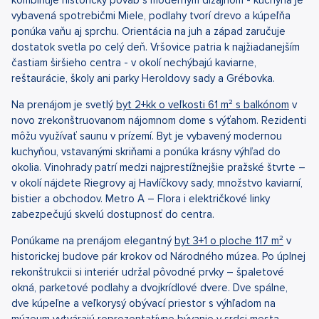
vybavená spotrebičmi Miele, podlahy tvorí drevo a kúpeľňa
ponúka vaňu aj sprchu. Orientácia na juh a západ zaručuje
dostatok svetla po celý deň. Vršovice patria k najžiadanejším
častiam širšieho centra - v okolí nechýbajú kaviarne,
reštaurácie, školy ani parky Heroldovy sady a Grébovka.
Na prenájom je svetlý
byt 2+kk o veľkosti 61 m² s balkónom
v
novo zrekonštruovanom nájomnom dome s výťahom. Rezidenti
môžu využívať saunu v prízemí. Byt je vybavený modernou
kuchyňou, vstavanými skriňami a ponúka krásny výhľad do
okolia. Vinohrady patrí medzi najprestížnejšie pražské štvrte –
v okolí nájdete Riegrovy aj Havlíčkovy sady, množstvo kaviarní,
bistier a obchodov. Metro A – Flora i električkové linky
zabezpečujú skvelú dostupnosť do centra.
Ponúkame na prenájom elegantný
byt 3+1 o ploche 117 m²
v
historickej budove pár krokov od Národného múzea. Po úplnej
rekonštrukcii si interiér udržal pôvodné prvky – špaletové
okná, parketové podlahy a dvojkrídlové dvere. Dve spálne,
dve kúpeľne a veľkorysý obývací priestor s výhľadom na
múzeum vytvárajú reprezentatívne bývanie v srdci mesta.