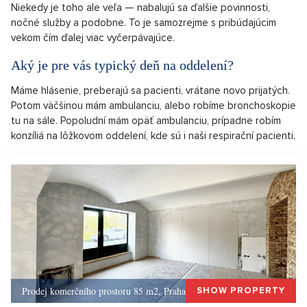
Niekedy je toho ale veľa — nabalujú sa ďalšie povinnosti,
nočné služby a podobne. To je samozrejme s pribúdajúcim
vekom čím ďalej viac vyčerpávajúce.
Aký je pre vás typický deň na oddelení?
Máme hlásenie, preberajú sa pacienti, vrátane novo prijatých.
Potom väčšinou mám ambulanciu, alebo robíme bronchoskopie
tu na sále. Popoludní mám opäť ambulanciu, prípadne robím
konzíliá na lôžkovom oddelení, kde sú i naši respirační pacienti.
Prodej komerčního prostoru 85 m2, Praha 1, Praha 1
SHOW PROPERTY