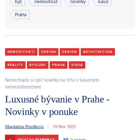
byt
nemovitost
novinky
luxus
Praha
NEMOVITOSTI
DESIGN
DESIGN
ARCHITEKTURA
REALITY
BYDLENÍ
PRAHA
VIDEA
Nenechajte si ujsť novinky na trhu s luxusnými
nehnuteľnosťami!
Luxusné bývanie v Prahe -
Novinky v ponuke
Magdaléna Peteňková
19. 11. 2025
2 minuty
+
PRIDAŤ NA
SEZNAM.CZ