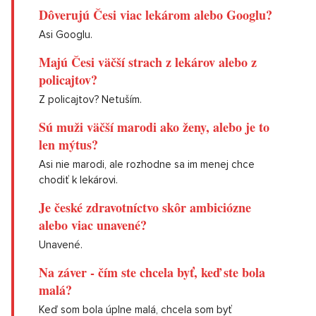
Dôverujú Česi viac lekárom alebo Googlu?
Asi Googlu.
Majú Česi väčší strach z lekárov alebo z
policajtov?
Z policajtov? Netuším.
Sú muži väčší marodi ako ženy, alebo je to
len mýtus?
Asi nie marodi, ale rozhodne sa im menej chce
chodiť k lekárovi.
Je české zdravotníctvo skôr ambiciózne
alebo viac unavené?
Unavené.
Na záver - čím ste chcela byť, keď ste bola
malá?
Keď som bola úplne malá, chcela som byť