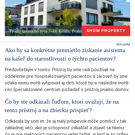
Prodej luxusního bytu 3+kk Košíře, Praha 5 –, Praha 5
SHOW PROPERTY
Ako by sa konkrétne premietlo získanie asistenta
na kašeľ do starostlivosti o týchto pacientov?
Predovšetkým v tomto. Prístroj by sme radi používali na
oddelenie pre hospitalizovaných pacientov a zároveň by sme
vďaka nemu mohli vytipovať aj deti, ktoré by si následne mohli
cez špecializované centrum požiadať o prístroj priamo domov.
Čo by ste odkázali ľuďom, ktorí uvažují, že na
tento prístroj a na zbierku prispieť?
Odkázala by som im, že aj malý príspevok môže pomôcť v tak
základnej veci, ako je schopnosť odkašľať a zbaviť sa hlienu,
čo je pre niektorých pacientov veľmi ťažké, aj keď je to reflex,