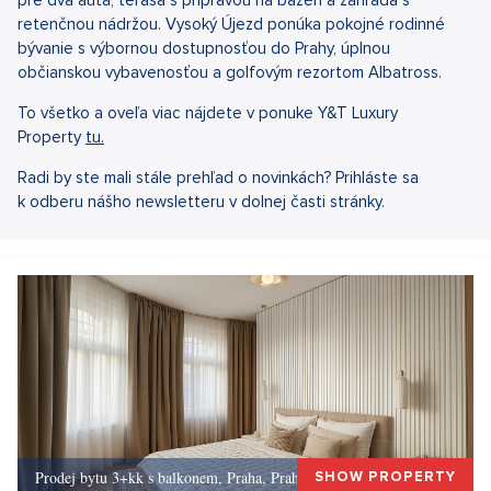
retenčnou nádržou. Vysoký Újezd ponúka pokojné rodinné
bývanie s výbornou dostupnosťou do Prahy, úplnou
občianskou vybavenosťou a golfovým rezortom Albatross.
To všetko a oveľa viac nájdete v ponuke Y&T Luxury
Property
tu.
Radi by ste mali stále prehľad o novinkách? Prihláste sa
k odberu nášho newsletteru v dolnej časti stránky.
Prodej bytu 3+kk s balkonem, Praha, Praha 10
SHOW PROPERTY