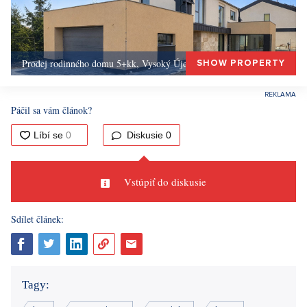
Prodej rodinného domu 5+kk, Vysoký Újezd, Okolí Prahy
SHOW PROPERTY
Páčil sa vám článok?
Diskusie
0
Vstúpiť do diskusie
Sdílet článek:
Tagy: