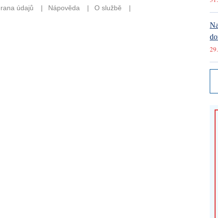
Na
do
29.