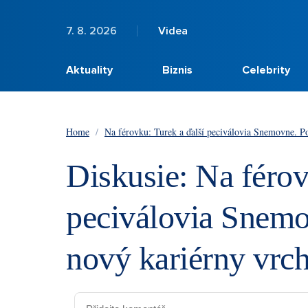
7. 8. 2026
Videa
Aktuality
Biznis
Celebrity
Home
/
Na férovku: Turek a ďalší peciválovia Snemovne. Po
Diskusie: Na férov
peciválovia Snemo
nový kariérny vrch