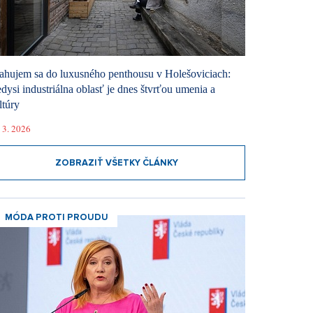
ahujem sa do luxusného penthousu v Holešoviciach:
dysi industriálna oblasť je dnes štvrťou umenia a
ltúry
 3. 2026
ZOBRAZIŤ VŠETKY ČLÁNKY
MÓDA PROTI PROUDU