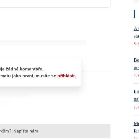
Ak
st
5. 
Be
ne
4. 
In
na
1. 
Mó
fa
31.