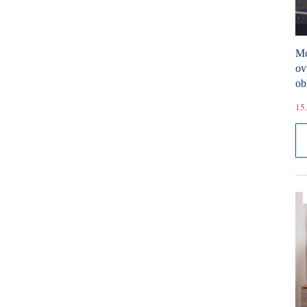
Mó
ov
ob
15.