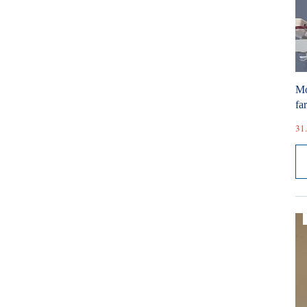
Mó
fa
31.