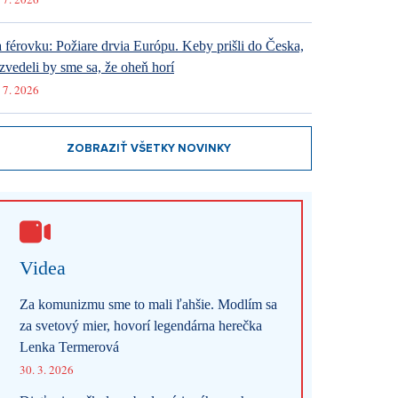
 férovku: Požiare drvia Európu. Keby prišli do Česka,
zvedeli by sme sa, že oheň horí
 7. 2026
ZOBRAZIŤ VŠETKY NOVINKY
Videa
Za komunizmu sme to mali ľahšie. Modlím sa
za svetový mier, hovorí legendárna herečka
Lenka Termerová
30. 3. 2026