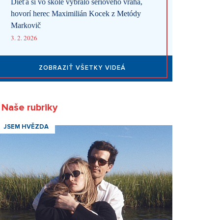
Dieťa si vo škole vybralo sériového vraha,
hovorí herec Maximilián Kocek z Metódy
Markovič
3. 2. 2026
ZOBRAZIŤ VŠETKY VIDEÁ
Naše rubriky
JSEM HVĚZDA