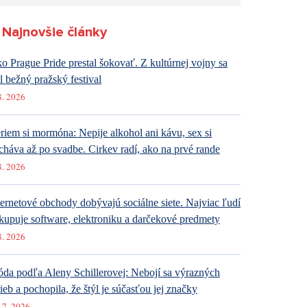
Najnovšie články
o Prague Pride prestal šokovať. Z kultúrnej vojny sa
al bežný pražský festival
8. 2026
riem si mormóna: Nepije alkohol ani kávu, sex si
cháva až po svadbe. Cirkev radí, ako na prvé rande
8. 2026
ternetové obchody dobývajú sociálne siete. Najviac ľudí
kupuje software, elektroniku a darčekové predmety
8. 2026
da podľa Aleny Schillerovej: Nebojí sa výrazných
rieb a pochopila, že štýl je súčasťou jej značky
 7. 2026