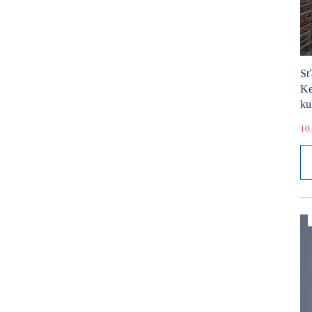
Sť
Ke
ku
10.