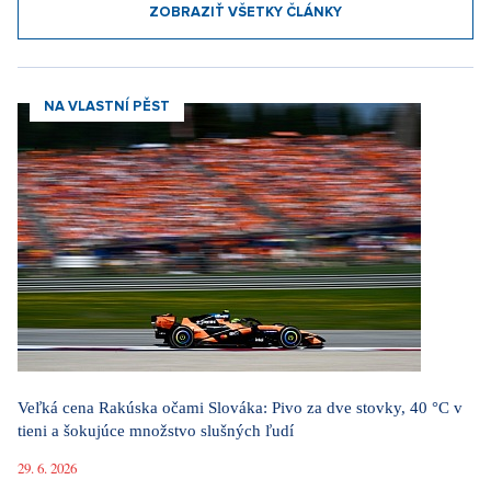
ZOBRAZIŤ VŠETKY ČLÁNKY
NA VLASTNÍ PĚST
Veľká cena Rakúska očami Slováka: Pivo za dve stovky, 40 °C v
tieni a šokujúce množstvo slušných ľudí
29. 6. 2026