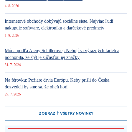
4. 8. 2026
Internetové obchody dobývajú sociálne siete. Najviac ľudí
nakupuje software, elektroniku a darčekové predmety
1. 8. 2026
Móda podľa Aleny Schillerovej: Nebojí sa výrazných farieb a
pochopila, že štýl je súčasťou jej značky
31. 7. 2026
Na férovku: Požiare drvia Európu. Keby prišli do Česka,
dozvedeli by sme sa, že oheň horí
29. 7. 2026
ZOBRAZIŤ VŠETKY NOVINKY