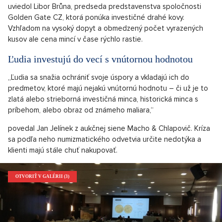
uviedol Libor Brůna, predseda predstavenstva spoločnosti
Golden Gate CZ, ktorá ponúka investičné drahé kovy.
Vzhľadom na vysoký dopyt a obmedzený počet vyrazených
kusov ale cena mincí v čase rýchlo rastie.
Ľudia investujú do vecí s vnútornou hodnotou
„Ľudia sa snažia ochrániť svoje úspory a vkladajú ich do
predmetov, ktoré majú nejakú vnútornú hodnotu – či už je to
zlatá alebo strieborná investičná minca, historická minca s
príbehom, alebo obraz od známeho maliara,“
povedal Jan Jelínek z aukčnej siene Macho & Chlapovič. Kríza
sa podľa neho numizmatického odvetvia určite nedotýka a
klienti majú stále chuť nakupovať.
OTVORIŤ V GALÉRII (3)