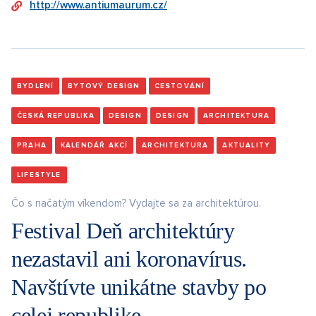
http://www.antiumaurum.cz/
BYDLENÍ
BYTOVÝ DESIGN
CESTOVÁNÍ
ČESKÁ REPUBLIKA
DESIGN
DESIGN
ARCHITEKTURA
PRAHA
KALENDÁŘ AKCÍ
ARCHITEKTURA
AKTUALITY
LIFESTYLE
Čo s načatým víkendom? Vydajte sa za architektúrou.
Festival Deň architektúry
nezastavil ani koronavírus.
Navštívte unikátne stavby po
celej republike