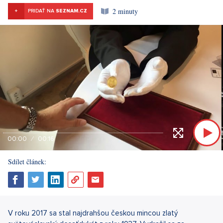
2 minuty
+
PRIDAŤ NA
SEZNAM.CZ
00:00
00:16
Sdílet článek:
V roku 2017 sa stal najdrahšou českou mincou zlatý