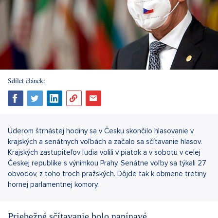
Sdílet článek:
Úderom štrnástej hodiny sa v Česku skončilo hlasovanie v
krajských a senátnych voľbách a začalo sa sčítavanie hlasov.
Krajských zastupiteľov ľudia volili v piatok a v sobotu v celej
Českej republike s výnimkou Prahy. Senátne voľby sa týkali 27
obvodov, z toho troch pražských. Dôjde tak k obmene tretiny
hornej parlamentnej komory.
Priebežné sčítavanie bolo napínavé