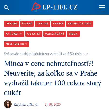
DESIGN
UMĚNÍ
DESIGN
PRAHA
KALENDÁŘ AKCÍ
AKTUALITY
OSTATNÍ
VZDĚLÁVÁNÍ
VIDEA
NEMOVITOSTI
Svätováclavský päťdukát sa vydražil za 850 tisíc eur.
Minca v cene nehnuteľnosti?!
Neuveríte, za koľko sa v Prahe
vydražil takmer 100 rokov starý
dukát
Karolína Lišková
2. 10. 2020