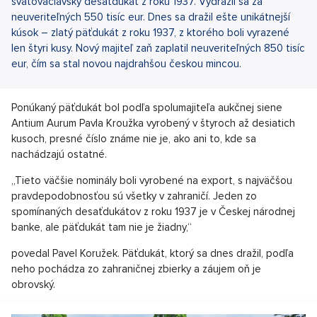
svätováclavský desaťdukát z roku 1937. Vydražil sa za
neuveriteľných 550 tisíc eur. Dnes sa dražil ešte unikátnejší
kúsok – zlatý päťdukát z roku 1937, z ktorého boli vyrazené
len štyri kusy. Nový majiteľ zaň zaplatil neuveriteľných 850 tisíc
eur, čím sa stal novou najdrahšou českou mincou.
Ponúkaný päťdukát bol podľa spolumajiteľa aukčnej siene
Antium Aurum Pavla Kroužka vyrobený v štyroch až desiatich
kusoch, presné číslo známe nie je, ako ani to, kde sa
nachádzajú ostatné.
„Tieto väčšie nominály boli vyrobené na export, s najväčšou
pravdepodobnosťou sú všetky v zahraničí. Jeden zo
spomínaných desaťdukátov z roku 1937 je v Českej národnej
banke, ale päťdukát tam nie je žiadny,“
povedal Pavel Koružek. Päťdukát, ktorý sa dnes dražil, podľa
neho pochádza zo zahraničnej zbierky a záujem oň je
obrovský.