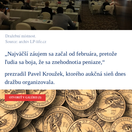
Dražební místnost.
Source: archiv LP-life.cz
„Najväčší záujem sa začal od februára, pretože
ľudia sa boja, že sa znehodnotia peniaze,“
prezradil Pavel Kroužek, ktorého aukčná sieň dnes
dražbu organizovala.
OTVORIŤ V GALÉRII (3)