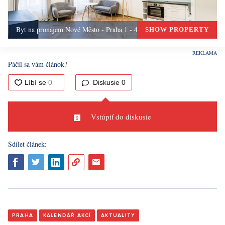
Byt na pronájem Nové Město - Praha 1 - 42m, Praha 1
SHOW PROPERTY
Páčil sa vám článok?
Diskusie
0
Vstúpiť do diskusie
Sdílet článek:
PRAHA
KALENDÁŘ AKCÍ
AKTUALITY