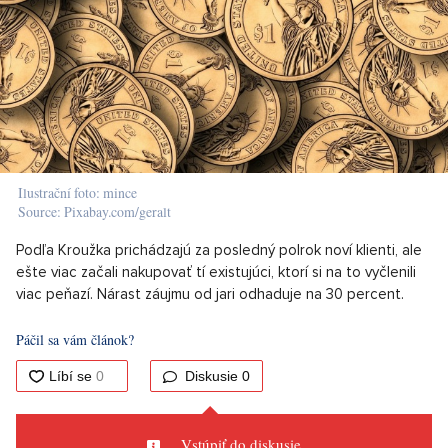
Ilustrační foto: mince
Source: Pixabay.com/geralt
Podľa Kroužka prichádzajú za posledný polrok noví klienti, ale
ešte viac začali nakupovať tí existujúci, ktorí si na to vyčlenili
viac peňazí. Nárast záujmu od jari odhaduje na 30 percent.
Páčil sa vám článok?
Diskusie
0
Vstúpiť do diskusie