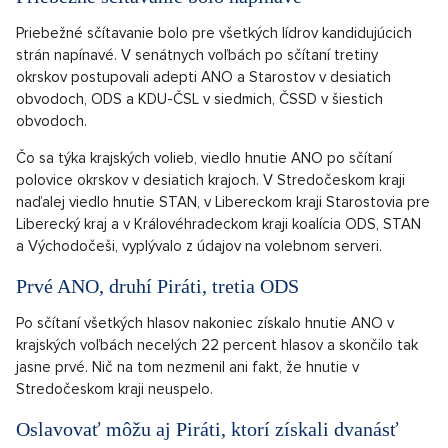
Priebežné sčítavanie bolo pre všetkých lídrov kandidujúcich
strán napínavé. V senátnych voľbách po sčítaní tretiny
okrskov postupovali adepti ANO a Starostov v desiatich
obvodoch, ODS a KDU-ČSL v siedmich, ČSSD v šiestich
obvodoch.
Čo sa týka krajských volieb, viedlo hnutie ANO po sčítaní
polovice okrskov v desiatich krajoch. V Stredočeskom kraji
naďalej viedlo hnutie STAN, v Libereckom kraji Starostovia pre
Liberecký kraj a v Královéhradeckom kraji koalícia ODS, STAN
a Východočeši, vyplývalo z údajov na volebnom serveri.
Prvé ANO, druhí Piráti, tretia ODS
Po sčítaní všetkých hlasov nakoniec získalo hnutie ANO v
krajských voľbách necelých 22 percent hlasov a skončilo tak
jasne prvé. Nič na tom nezmenil ani fakt, že hnutie v
Stredočeskom kraji neuspelo.
Oslavovať môžu aj Piráti, ktorí získali dvanásť