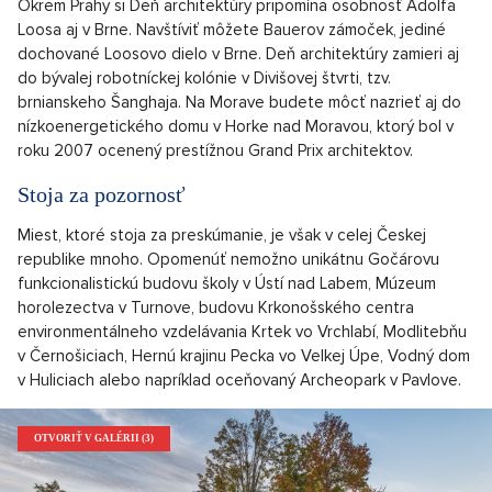
Okrem Prahy si Deň architektúry pripomína osobnosť Adolfa
Loosa aj v Brne. Navštíviť môžete Bauerov zámoček, jediné
dochované Loosovo dielo v Brne. Deň architektúry zamieri aj
do bývalej robotníckej kolónie v Divišovej štvrti, tzv.
brnianskeho Šanghaja. Na Morave budete môcť nazrieť aj do
nízkoenergetického domu v Horke nad Moravou, ktorý bol v
roku 2007 ocenený prestížnou Grand Prix architektov.
Stoja za pozornosť
Miest, ktoré stoja za preskúmanie, je však v celej Českej
republike mnoho. Opomenúť nemožno unikátnu Gočárovu
funkcionalistickú budovu školy v Ústí nad Labem, Múzeum
horolezectva v Turnove, budovu Krkonošského centra
environmentálneho vzdelávania Krtek vo Vrchlabí, Modlitebňu
v Černošiciach, Hernú krajinu Pecka vo Velkej Úpe, Vodný dom
v Huliciach alebo napríklad oceňovaný Archeopark v Pavlove.
OTVORIŤ V GALÉRII (3)