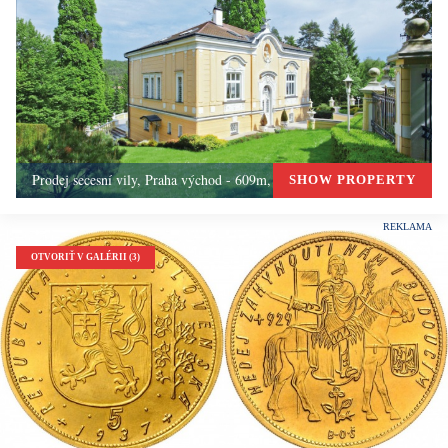
Prodej secesní vily, Praha východ - 609m, Okolí Prahy
SHOW PROPERTY
OTVORIŤ V GALÉRII (3)