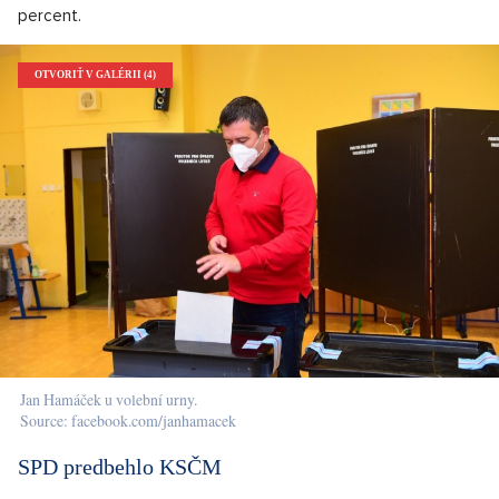
percent.
OTVORIŤ V GALÉRII (4)
Jan Hamáček u volební urny.
Source: facebook.com/janhamacek
SPD predbehlo KSČM