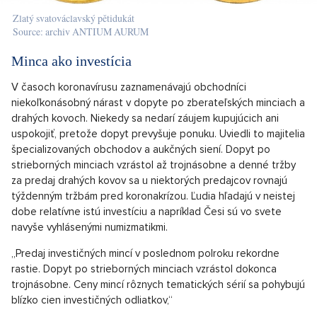
Zlatý svatováclavský pětidukát
Source: archiv ANTIUM AURUM
Minca ako investícia
V časoch koronavírusu zaznamenávajú obchodníci
niekoľkonásobný nárast v dopyte po zberateľských minciach a
drahých kovoch. Niekedy sa nedarí záujem kupujúcich ani
uspokojiť, pretože dopyt prevyšuje ponuku. Uviedli to majitelia
špecializovaných obchodov a aukčných siení. Dopyt po
strieborných minciach vzrástol až trojnásobne a denné tržby
za predaj drahých kovov sa u niektorých predajcov rovnajú
týždenným tržbám pred koronakrízou. Ľudia hľadajú v neistej
dobe relatívne istú investíciu a napríklad Česi sú vo svete
navyše vyhlásenými numizmatikmi.
„Predaj investičných mincí v poslednom polroku rekordne
rastie. Dopyt po strieborných minciach vzrástol dokonca
trojnásobne. Ceny mincí rôznych tematických sérií sa pohybujú
blízko cien investičných odliatkov,“