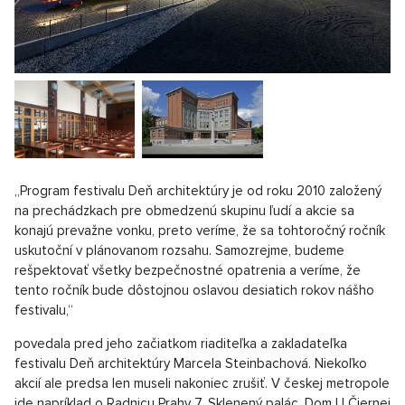
„Program festivalu Deň architektúry je od roku 2010 založený
na prechádzkach pre obmedzenú skupinu ľudí a akcie sa
konajú prevažne vonku, preto veríme, že sa tohtoročný ročník
uskutoční v plánovanom rozsahu. Samozrejme, budeme
rešpektovať všetky bezpečnostné opatrenia a veríme, že
tento ročník bude dôstojnou oslavou desiatich rokov nášho
festivalu,“
povedala pred jeho začiatkom riaditeľka a zakladateľka
festivalu Deň architektúry Marcela Steinbachová. Niekoľko
akcií ale predsa len museli nakoniec zrušiť. V českej metropole
ide napríklad o Radnicu Prahy 7, Sklenený palác, Dom U Čiernej