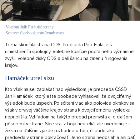
Volební štáb Pirátské strany.
Source: facebook.com/ivanbartos
Tretia skončila strana ODS. Predseda Petr Fiala je s
umiestnením spokojný. Volebné koalície podľa neho významne
zvýšili volebné zisky ODS a dali šancu na zmenu fungovania
krajov.
Hamáček utrel slzu
Kto však musel zaplakať nad výsledkom, je predseda ČSSD
Jan Hamáček, ktorý ešte poobede vyhlasoval, že dvojciferný
výsledok bude úspech. Po sčítaní viac ako polovice okrskov sa
však v drvivej väčšine krajov strana k dvojcifernému výsledku
nepriblížila. Vzhľadom na takýto prepad premýšľa aj o ďalšom
pôsobení v strane. Síce vraj z boja neuteká, ale uvedomuje si,
že sa na ďalšom zjazde rozhodne o tom, či bude ako
predseda v strane pokračovať. Jeho strana nedosiahla ani päť