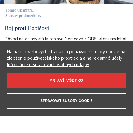
Tomio Okamura.
Source: profimedia.cz
Boj proti Babišovi
Dôvod na oslavy má Miroslava Němcová z ODS, ktorú nadchol
výsledok prvého kola senátnych volieb v Prahe 1. Chce byť v
Na našich webových stránkach používame súbory cookie na
tom tíme, ktorý potiahne za jeden povraz proti Andrejovi
zlepšenie používateľského prostredia a na reklamné účely.
Babišovi a Milošovi Zemanovi. Považuje ich za deštruktívnych
Informácie o spracovaní osobných údajov
voči demokratickým princípom.
PRIJAŤ VŠETKO
OTVORIŤ V GALÉRII (4)
SPRAVOVAŤ SÚBORY COOKIE