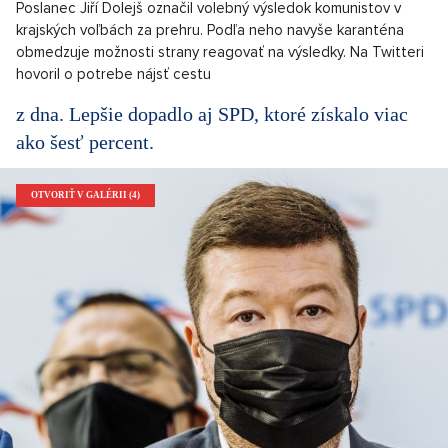
Poslanec Jiří Dolejš označil volebný výsledok komunistov v
krajských voľbách za prehru. Podľa neho navyše karanténa
obmedzuje možnosti strany reagovať na výsledky. Na Twitteri
hovoril o potrebe nájsť cestu
z dna. Lepšie dopadlo aj SPD, ktoré získalo viac
ako šesť percent.
OTVORIŤ V GALÉRII (4)