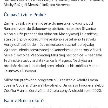
Matky Božej či Mestskú knižnicu Vozovna.
Čo navštíviť v Prahe?
Zamieriť však v Prahe môžete do mestskej divočiny pod
Barrandovom, do Šalounovho ateliéru, na ostrov Štvanice
alebo si užiť prechádzku oblasťou Masarykovej železničnej
stanice či prvý ročník uhříněveského svetelného festivalu.
Verejnosť tiež bude môcť mimoriadne nazrieť do bývalej
výrobne údenín prestavanej na kancelárske priestory v štvrti
Nusle či kotolne Všeobecnej fakultnej nemocnice – neznáme
technické stavby architekta Karla Pragera. Nechýba ani
prechádzka po kubistickej architektúre s historičkou Mariou
Jelínkovou Ťupovou.
Súčasťou pražského programu sú i realizácie Adolfa Loosa,
Josefa Gočára, Otakara Novotného, Jaroslava Fragnera alebo
Zdeňka Fránka, čerstvého držiteľa ceny Architekt roku 2020.
Kam v Brne a okolí?