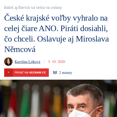
Babiš aj Bartoš sa tešia na oslavy
České krajské voľby vyhralo na
celej čiare ANO. Piráti dosiahli,
čo chceli. Oslavuje aj Miroslava
Němcová
Karolína Lišková
3. 10. 2020
2 minuty
+
PRIDAŤ NA
SEZNAM.CZ