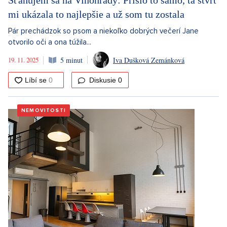
Sťahujem sa na Vinohrady: Prišlo to samo, tá štvrť
mi ukázala to najlepšie a už som tu zostala
Pár prechádzok so psom a niekoľko dobrých večerí Jane
otvorilo oči a ona túžila...
19. 11. 2025
5 minut
Iva Dušková Zemánková
Diskusie
0
NEMOVITOSTI