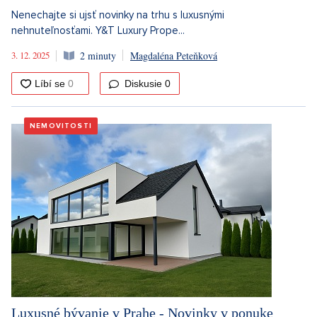
Nenechajte si ujsť novinky na trhu s luxusnými
nehnuteľnosťami. Y&T Luxury Prope...
3. 12. 2025
2 minuty
Magdaléna Peteňková
Diskusie
0
NEMOVITOSTI
Luxusné bývanie v Prahe - Novinky v ponuke