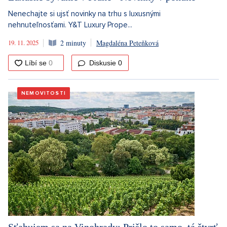
Nenechajte si ujsť novinky na trhu s luxusnými
nehnuteľnosťami. Y&T Luxury Prope...
19. 11. 2025
2 minuty
Magdaléna Peteňková
Diskusie
0
NEMOVITOSTI