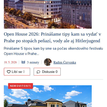
Open House 2026: Prinášame tipy kam sa vydať v
Prahe po stopách peňazí, vody ale aj Hitlerjugend
Prinášame 5 tipov, kam by sme sa počas víkendového festivalu
Open House v Prahe...
18. 5. 2026
3 minuty
Radim Červenka
Diskusie
0
NEMOVITOSTI