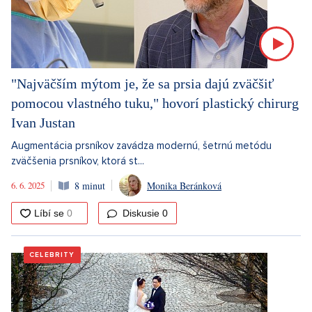
"Najväčším mýtom je, že sa prsia dajú zväčšiť
pomocou vlastného tuku," hovorí plastický chirurg
Ivan Justan
Augmentácia prsníkov zavádza modernú, šetrnú metódu
zväčšenia prsníkov, ktorá st...
6. 6. 2025
8 minut
Monika Beránková
Diskusie
0
CELEBRITY