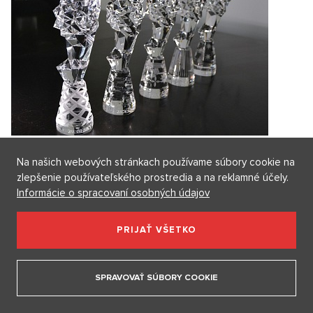
Český lev občas prináša kultové kúsky, možno
Na našich webových stránkach používame súbory cookie na
tomu bude aj tento rok
zlepšenie používateľského prostredia a na reklamné účely.
Informácie o spracovaní osobných údajov
Skúsme sa obzrieť za históriou na TOP momenty. Slávnostné
odovzdávanie cien nám...
PRIJAŤ VŠETKO
4. 3. 2025
3 minuty
Renata Petříčková
Diskusie
0
SPRAVOVAŤ SÚBORY COOKIE
NEMOVITOSTI