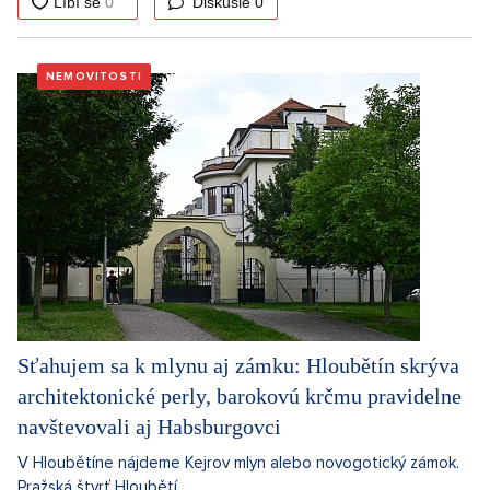
Diskusie
0
NEMOVITOSTI
Sťahujem sa k mlynu aj zámku: Hloubětín skrýva
architektonické perly, barokovú krčmu pravidelne
navštevovali aj Habsburgovci
V Hloubětíne nájdeme Kejrov mlyn alebo novogotický zámok.
Pražská štvrť Hloubětí...