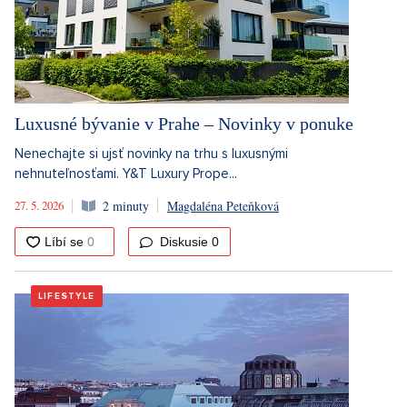
Luxusné bývanie v Prahe – Novinky v ponuke
Nenechajte si ujsť novinky na trhu s luxusnými
nehnuteľnosťami. Y&T Luxury Prope...
27. 5. 2026
2 minuty
Magdaléna Peteňková
Diskusie
0
LIFESTYLE