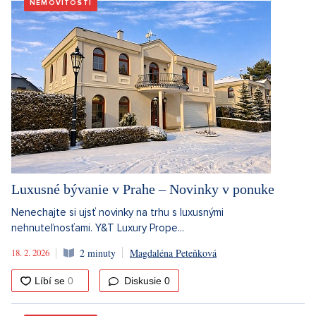
NEMOVITOSTI
Luxusné bývanie v Prahe – Novinky v ponuke
Nenechajte si ujsť novinky na trhu s luxusnými
nehnuteľnosťami. Y&T Luxury Prope...
18. 2. 2026
2 minuty
Magdaléna Peteňková
Diskusie
0