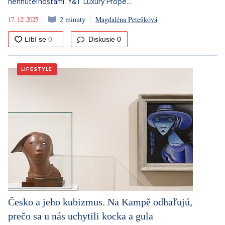
nehnuteľnosťami. Y&T Luxury Prope...
17. 12. 2025
2 minuty
Magdaléna Peteňková
Diskusie
0
LIFESTYLE
Česko a jeho kubizmus. Na Kampě odhaľujú,
prečo sa u nás uchytili kocka a gula