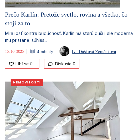
Prečo Karlín: Pretože svetlo, rovina a všetko, čo
stojí za to
Minulosť kontra budúcnosť. Karlín má starú dušu, ale moderna
mu pristane, súhlas...
15. 10. 2025
4 minuty
Iva Dušková Zemánková
Diskusie
0
NEMOVITOSTI