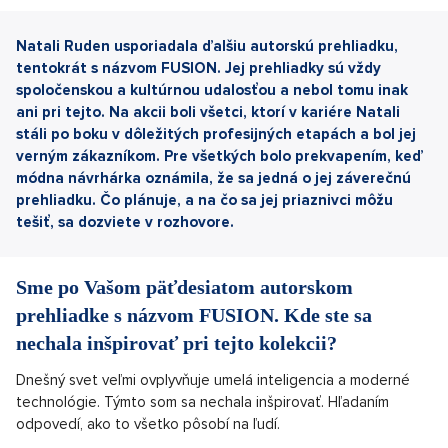
Natali Ruden usporiadala ďalšiu autorskú prehliadku,
tentokrát s názvom FUSION. Jej prehliadky sú vždy
spoločenskou a kultúrnou udalosťou a nebol tomu inak
ani pri tejto. Na akcii boli všetci, ktorí v kariére Natali
stáli po boku v dôležitých profesijných etapách a bol jej
verným zákazníkom. Pre všetkých bolo prekvapením, keď
módna návrhárka oznámila, že sa jedná o jej záverečnú
prehliadku. Čo plánuje, a na čo sa jej priaznivci môžu
tešiť, sa dozviete v rozhovore.
Sme po Vašom päťdesiatom autorskom
prehliadke s názvom FUSION. Kde ste sa
nechala inšpirovať pri tejto kolekcii?
Dnešný svet veľmi ovplyvňuje umelá inteligencia a moderné
technológie. Týmto som sa nechala inšpirovať. Hľadaním
odpovedí, ako to všetko pôsobí na ľudí.