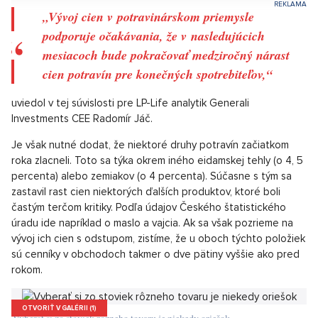
Aký je dôvod zdražovania? Minuloročná úroda, ako upozornil
už pred časom Zväz priemyselných mlynov, vraj nebola príliš
kvalitná. To ale nie je jediná príčina. Podľa odborníkov je to
údajne aj postupné zmenšovanie osevnej plochy obilnín nielen
u nás, ale aj inde v Európe a zároveň rastúci záujem o pšenicu.
Ďalšími položkami, pri ktorých sa v januári cena výraznejšie
zvýšila, sú napríklad biely jogurt (o 4,6 percenta) a bravčové
pečenie (o 3,2 percenta).
Luxusní byt na prodej s terasou a výhledem, Praha 1
SHOW PROPERTY
„Vývoj cien v potravinárskom priemysle
podporuje očakávania, že v nasledujúcich
mesiacoch bude pokračovať medziročný nárast
cien potravín pre konečných spotrebiteľov,“
uviedol v tej súvislosti pre LP-Life analytik Generali
Investments CEE Radomír Jáč.