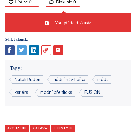
Diskusie
0
Vstúpiť do diskusie
Sdílet článek:
Tagy:
Natali Ruden
módní návrhářka
móda
kariéra
modní přehlídka
FUSION
AKTUÁLNE
ZÁBAVA
LIFESTYLE