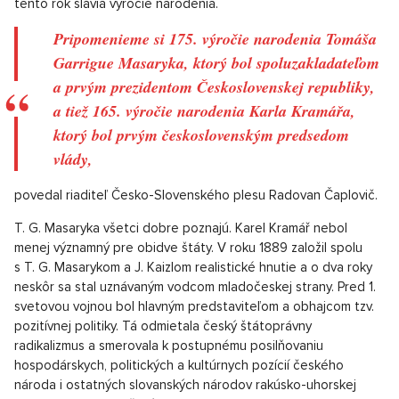
tento rok slávia výročie narodenia.
Pripomenieme si 175. výročie narodenia Tomáša
Garrigue Masaryka, ktorý bol spoluzakladateľom
a prvým prezidentom Československej republiky,
a tiež 165. výročie narodenia Karla Kramářa,
ktorý bol prvým československým predsedom
vlády,
povedal riaditeľ Česko-Slovenského plesu Radovan Čaplovič.
T. G. Masaryka všetci dobre poznajú. Karel Kramář nebol
menej významný pre obidve štáty. V roku 1889 založil spolu
s T. G. Masarykom a J. Kaizlom realistické hnutie a o dva roky
neskôr sa stal uznávaným vodcom mladočeskej strany. Pred 1.
svetovou vojnou bol hlavným predstaviteľom a obhajcom tzv.
pozitívnej politiky. Tá odmietala český štátoprávny
radikalizmus a smerovala k postupnému posilňovaniu
hospodárskych, politických a kultúrnych pozícií českého
národa i ostatných slovanských národov rakúsko-uhorskej