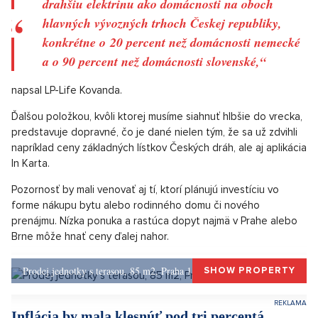
podľa nás výrazný, ale dočasný, nárast spotovej ceny elektriny
na veľkoobchodnom trhu, ktorý bol zaznamenaný pred
Vianocami. Ešte do konca decembra ceny elektriny klesli a
v prvých dvoch januárových týždňoch zostali výrazne pod
spomínaným decembrovým maximom
,"
povedal serveru
Ceskenoviny.cz
hlavný ekonóm Komercnej
banky Jan Vejmělek.
Situáciu s elektrinou popisuje aj ekonóm Lukáš Kovanda.
„
České domácnosti majú teraz o desiatky percent
drahšiu elektrinu ako domácnosti na oboch
hlavných vývozných trhoch Českej republiky,
konkrétne o 20 percent než domácnosti nemecké
a o 90 percent než domácnosti slovenské,“
napsal LP-Life Kovanda.
Ďalšou položkou, kvôli ktorej musíme siahnuť hlbšie do vrecka,
predstavuje dopravné, čo je dané nielen tým, že sa už zdvihli