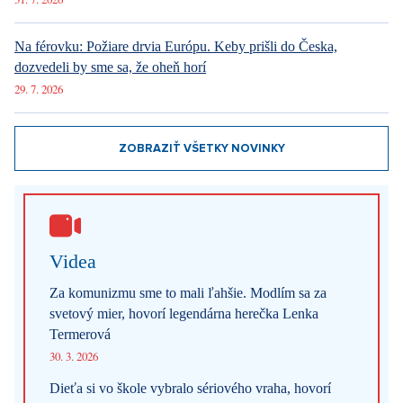
Páčil sa vám článok?
Diskusie
0
Vstúpiť do diskusie
Sdílet článek:
Tagy:
ceny
zdražování
potraviny
cenový vývoj