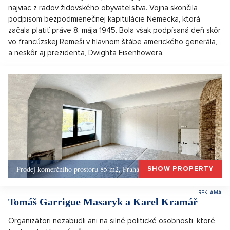
najviac z radov židovského obyvateľstva. Vojna skončila
podpisom bezpodmienečnej kapitulácie Nemecka, ktorá
začala platiť práve 8. mája 1945. Bola však podpísaná deň skôr
vo francúzskej Remeši v hlavnom štábe amerického generála,
a neskôr aj prezidenta, Dwighta Eisenhowera.
Prodej komerčního prostoru 85 m2, Praha 1, Praha 1
SHOW PROPERTY
Tomáš Garrigue Masaryk a Karel Kramář
Organizátori nezabudli ani na silné politické osobnosti, ktoré