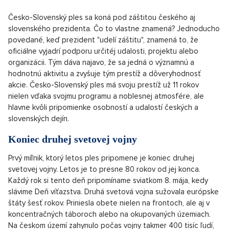
Česko-Slovenský ples sa koná pod záštitou českého aj
slovenského prezidenta. Čo to vlastne znamená? Jednoducho
povedané, keď prezident "udelí záštitu", znamená to, že
oficiálne vyjadrí podporu určitéj udalosti, projektu alebo
organizácii. Tým dáva najavo, že sa jedná o významnú a
hodnotnú aktivitu a zvyšuje tým prestíž a dôveryhodnosť
akcie. Česko-Slovenský ples má svoju prestíž už 11 rokov
nielen vďaka svojmu programu a noblesnej atmosfére, ale
hlavne kvôli pripomienke osobností a udalostí českých a
slovenských dejín.
Koniec druhej svetovej vojny
Prvý míľnik, ktorý letos ples pripomene je koniec druhej
svetovej vojny. Letos je to presne 80 rokov od jej konca.
Každý rok si tento deň pripomíname sviatkom 8. mája, kedy
slávime Deň víťazstva. Druhá svetová vojna sužovala európske
štáty šesť rokov. Priniesla obete nielen na frontoch, ale aj v
koncentračných táboroch alebo na okupovaných územiach.
Na českom území zahynulo počas vojny takmer 400 tisíc ľudí,