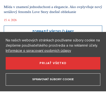
Internetové obchody dobývajú sociálne siete. Najviac ľudí
nakupuje software, elektroniku a darčekové predmety
1. 8. 2026
Móda podľa Aleny Schillerovej: Nebojí sa výrazných farieb a
pochopila, že štýl je súčasťou jej značky
Na našich webových stránkach používame súbory cookie na
31. 7. 2026
zlepšenie používateľského prostredia a na reklamné účely.
Informácie o spracovaní osobných údajov
Na férovku: Požiare drvia Európu. Keby prišli do Česka,
dozvedeli by sme sa, že oheň horí
PRIJAŤ VŠETKO
29. 7. 2026
SPRAVOVAŤ SÚBORY COOKIE
ZOBRAZIŤ VŠETKY NOVINKY