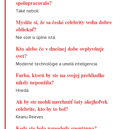
spolupracovalo?
Také neboli.
Myslíte si, že sa české celebrity vedia dobre
obliekať?
Nie som si úplne istá.
Kto alebo čo v dnešnej dobe ovplyvňuje
svet?
Moderné technológie a umelá inteligencia.
Farba, ktorú by ste na svojej prehliadke
nikdy nepoužila?
Hnedá.
Ak by ste mohli navrhnúť šaty akejkoľvek
celebrite, kto by to bol?
Keanu Reeves.
Kedy ste bola naposledy spontánna?