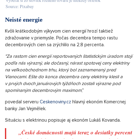
Je však nutné dodat, že niektoré druhy potravín začiatkom
roka zlacneli. Toto sa týka okrem iného eidamskej tehly (o 4, 5
percenta) alebo zemiakov (o 4 percenta). Súčasne s tým sa
zastavil rast cien niektorých ďalších produktov, ktoré boli
častým terčom kritiky. Podľa údajov Českého štatistického
úradu ide napríklad o maslo a vajcia. Ak sa však pozrieme na
vývoj ich cien s odstupom, zistíme, že u oboch týchto položiek
sú cenníky v obchodoch takmer o dve pätiny vyššie ako pred
rokom.
OTVORIŤ V GALÉRII (1)
Vyberať si zo stoviek rôzneho tovaru je niekedy oriešok
Source: Pixabay
Neisté energie
Kvôli krátkodobým výkyvom cien energií hrozí taktiež
zdražovanie v priemysle. Počas decembra tempo rastu
decembrových cien sa zrýchlilo na 2,8 percenta.
"Za rastom cien energií reportovaných štatistickým úradom stojí