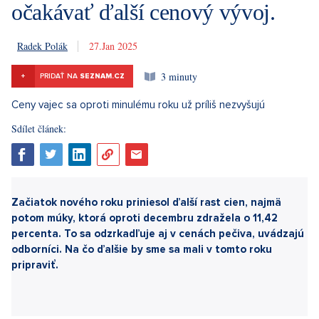
očakávať ďalší cenový vývoj.
Radek Polák
27. 1. 2025
3 minuty
+
PRIDAŤ NA
SEZNAM.CZ
Sdílet článek: