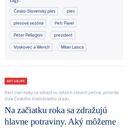
Tagy:
Česko-Slovenský ples
ples
plesová sezóna
Petr Pavel
Peter Pellegrini
prezident
Voskovec a Werich
Milan Lasica
AKTUÁLNE
Rast cien múky sa odrazil vo vyšších cenách pečiva, potvrdili
čísla Českého štatistického úradu.
Na začiatku roka sa zdražujú
hlavne potraviny. Aký môžeme