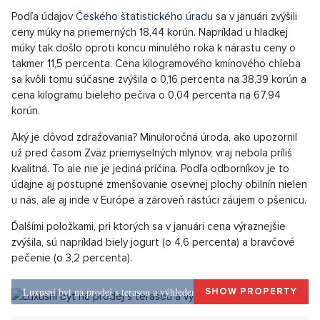
Začiatok nového roku priniesol ďalší rast cien, najmä
potom múky, ktorá oproti decembru zdražela o 11,42
percenta. To sa odzrkadľuje aj v cenách pečiva, uvádzajú
odborníci. Na čo ďalšie by sme sa mali v tomto roku
pripraviť.
Podľa údajov
Českého štatistického úradu
sa v januári zvýšili
ceny múky na priemerných 18,44 korún. Napríklad u hladkej
múky tak došlo oproti koncu minulého roka k nárastu ceny o
takmer 11,5 percenta. Cena kilogramového kmínového chleba
sa kvôli tomu súčasne zvýšila o 0,16 percenta na 38,39 korún a
cena kilogramu bieleho pečiva o 0,04 percenta na 67,94
korún.