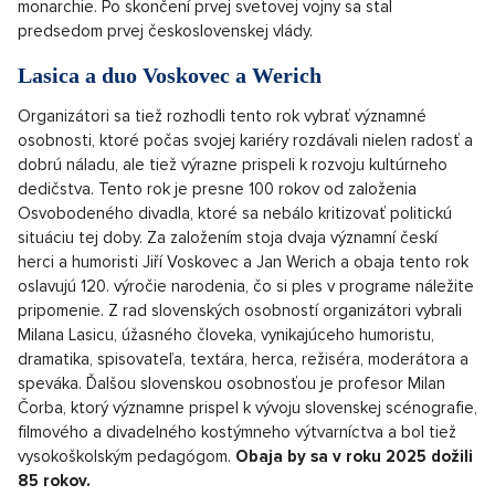
monarchie. Po skončení prvej svetovej vojny sa stal
predsedom prvej československej vlády.
Lasica a duo Voskovec a Werich
Organizátori sa tiež rozhodli tento rok vybrať významné
osobnosti, ktoré počas svojej kariéry rozdávali nielen radosť a
dobrú náladu, ale tiež výrazne prispeli k rozvoju kultúrneho
dedičstva. Tento rok je presne 100 rokov od založenia
Osvobodeného divadla, ktoré sa nebálo kritizovať politickú
situáciu tej doby. Za založením stoja dvaja významní českí
herci a humoristi Jiří Voskovec a Jan Werich a obaja tento rok
oslavujú 120. výročie narodenia, čo si ples v programe náležite
pripomenie. Z rad slovenských osobností organizátori vybrali
Milana Lasicu, úžasného človeka, vynikajúceho humoristu,
dramatika, spisovateľa, textára, herca, režiséra, moderátora a
speváka. Ďalšou slovenskou osobnosťou je profesor Milan
Čorba, ktorý významne prispel k vývoju slovenskej scénografie,
filmového a divadelného kostýmneho výtvarníctva a bol tiež
vysokoškolským pedagógom.
Obaja by sa v roku 2025 dožili
85 rokov.