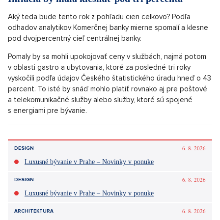
napríklad ceny základných lístkov Českých dráh, ale aj aplikácia
In Karta.
Pozornosť by mali venovať aj tí, ktorí plánujú investíciu vo
forme nákupu bytu alebo rodinného domu či nového
prenájmu. Nízka ponuka a rastúca dopyt najmä v Prahe alebo
Brne môže hnať ceny ďalej nahor.
Prodej jednotky s terasou, 85 m2, Praha 1, Praha 1
SHOW PROPERTY
Inflácia by mala klesnúť pod tri percentá
Aký teda bude tento rok z pohľadu cien celkovo? Podľa
odhadov analytikov Komerčnej banky mierne spomalí a klesne
pod dvojpercentný cieľ centrálnej banky.
Pomaly by sa mohli upokojovať ceny v službách, najmä potom
v oblasti gastro a ubytovania, ktoré za posledné tri roky
vyskočili podľa údajov Českého štatistického úradu hneď o 43
percent. To isté by snáď mohlo platiť rovnako aj pre poštové