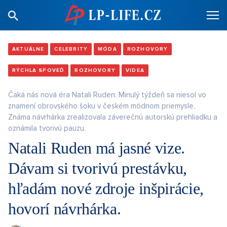
AKTUÁLNE
CELEBRITY
MÓDA
ROZHOVORY
RÝCHLA SPOVEĎ
ROZHOVORY
VIDEA
Čaká nás nová éra Natali Ruden. Minulý týždeň sa niesol vo
znamení obrovského šoku v českém módnom priemysle.
Známa návrhárka zrealizovala záverečnú autorskú prehliadku a
oznámila tvorivú pauzu.
Natali Ruden má jasné vize.
Dávam si tvorivú prestávku,
hľadám nové zdroje inšpirácie,
hovorí návrhárka.