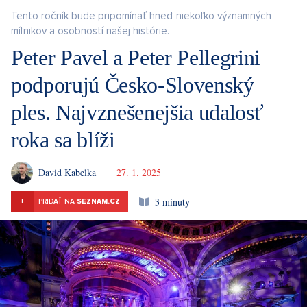
Tento ročník bude pripomínať hneď niekoľko významných
míľnikov a osobností našej histórie.
Peter Pavel a Peter Pellegrini
podporujú Česko-Slovenský
ples. Najvznešenejšia udalosť
roka sa blíži
David Kabelka
27. 1. 2025
3 minuty
+
PRIDAŤ NA
SEZNAM.CZ