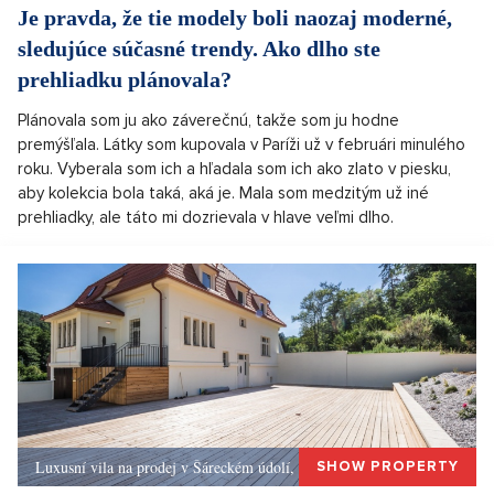
Je pravda, že tie modely boli naozaj moderné,
sledujúce súčasné trendy. Ako dlho ste
prehliadku plánovala?
Plánovala som ju ako záverečnú, takže som ju hodne
premýšľala. Látky som kupovala v Paríži už v februári minulého
roku. Vyberala som ich a hľadala som ich ako zlato v piesku,
aby kolekcia bola taká, aká je. Mala som medzitým už iné
prehliadky, ale táto mi dozrievala v hlave veľmi dlho.
Luxusní vila na prodej v Šáreckém údolí, Praha 6
SHOW PROPERTY