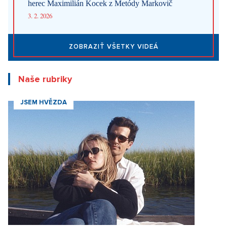
6. 8. 2026
DESIGN
Luxusné bývanie v Prahe – Novinky v ponuke
6. 8. 2026
DESIGN
Luxusné bývanie v Prahe – Novinky v ponuke
6. 8. 2026
ARCHITEKTURA
Luxusné bývanie v Prahe – Novinky v ponuke
Najnovšie články
Ako Prague Pride prestal šokovať. Z kultúrnej vojny sa stal bežný
pražský festival
5. 8. 2026
Beriem si mormóna: Nepije alkohol ani kávu, sex si necháva až
po svadbe. Cirkev radí, ako na prvé rande
4. 8. 2026