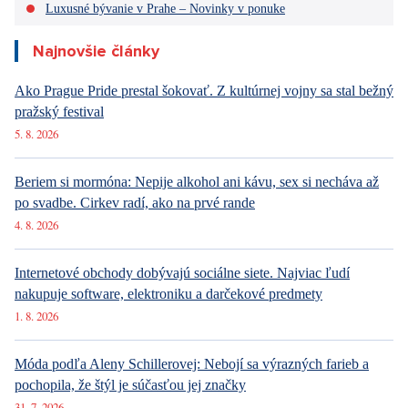
a telekomunikačné služby alebo služby, ktoré sú spojené
s energiami pre bývanie.
S stabilizáciou spotrebiteľských cien bude spojená aj
zvyšujúca sa chuť domácností míňať. Obnovovanie kúpnej sily
domácností by však malo byť len pomalé, približne o 3,8
percenta.
Neznámou sú však v každom prípade kroky nového
amerického prezidenta Donalda Trumpa. Na jednej strane sa
špekuluje napríklad o lacnejšom CNG a rope, na druhej hrozí
zavedenie všeobecného cla, ktoré sa bohužiaľ môže dotknúť
aj nás.
Navzdory predpokladanému zdražovaniu potravín a niektorých
služieb by rast cien mohol nakoniec spomaliť. Obchodníci
preto tiež ruku v ruke s tým, ako by sme mali viac míňať,
očakávajú vyššie predaje.
Zdroje:
autorský článok, vlastné dotazovanie, Český štatistický
úrad, Ceskenoviny.cz