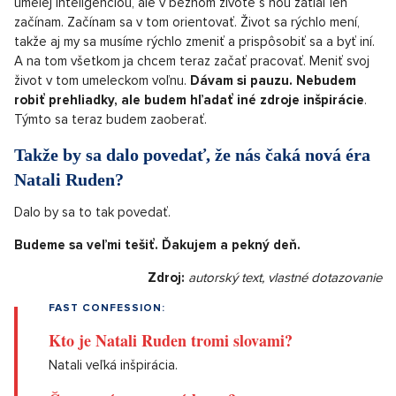
umelej inteligenciou, ale v bežnom živote s ňou zatiaľ len
začínam. Začínam sa v tom orientovať. Život sa rýchlo mení,
takže aj my sa musíme rýchlo zmeniť a prispôsobiť sa a byť iní.
A na tom všetkom ja chcem teraz začať pracovať. Meniť svoj
život v tom umeleckom voľnu.
Dávam si pauzu. Nebudem
robiť prehliadky, ale budem hľadať iné zdroje inšpirácie
.
Týmto sa teraz budem zaoberať.
Takže by sa dalo povedať, že nás čaká nová éra
Natali Ruden?
Dalo by sa to tak povedať.
Budeme sa veľmi tešiť. Ďakujem a pekný deň.
Zdroj:
autorský text, vlastné dotazovanie
FAST CONFESSION:
Kto je Natali Ruden tromi slovami?
Natali veľká inšpirácia.