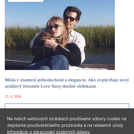
ZOBRAZIŤ VŠETKY VIDEÁ
Naše rubriky
JSEM HVĚZDA
Na našich webových stránkach používame súbory cookie na
zlepšenie používateľského prostredia a na reklamné účely.
Móda v znamení jednoduchosti a elegancie. Ako ovplyvňuje nový
Informácie o spracovaní osobných údajov
seriálový fenomén Love Story dnešné obliekanie