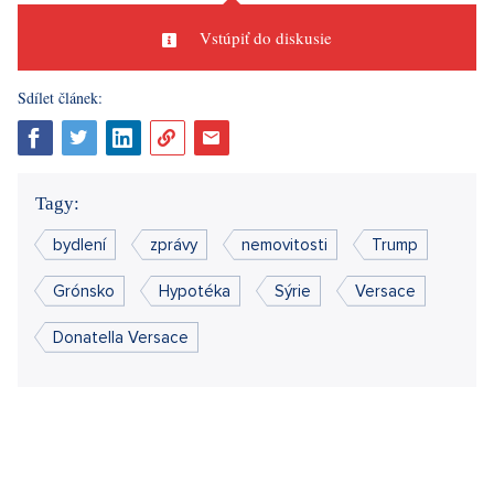
Dario Vitale, ktorý bol naposledy dizajnovým riaditeľom značky
Miu Miu vlastnenej Prada Group. To všetko prichádza v čase,
keď sa začína špekulovať o tom, že Prada Group rokujú o kúpe
značky Versace od Capri Holdings. Tá za ňu v roku 2018
zaplatila 2 miliardy eur, čo je v prepočte viac ako 50 miliard
korún, upozornila agentúra
AP
.
Zdroje:
CNN,
Al Jazeera, AP
Páčil sa vám článok?
Diskusie
0
Vstúpiť do diskusie
Sdílet článek: