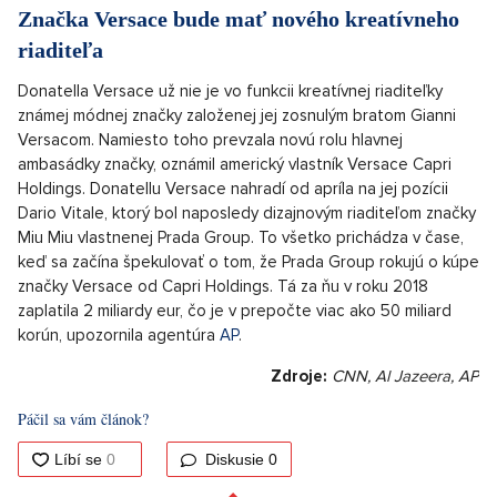
Dočasný sýrsky prezident Ahmad Šara podpísal dočasnú
ústavu, ktorá bude v platnosti po päťročnom prechodnom
období. Stalo sa tak tri mesiace potom, ako jeho sily viedli
bleskovú ofenzívu, ktorá zvrhla vládu Bašára Asada. Šara
povedal, že dúfa, že ústavné vyhlásenie bude znamenať
začiatok „novej histórie pre Sýriu, kde útlak nahradzujeme
spravodlivosťou“, keď dokument vo štvrtok podpísal. Dočasná
ústava si zachováva niektoré aspekty svojej predchodkyne,
vrátane ustanovenia, že hlavou štátu musí byť moslim, a
ustanovenie islamského práva ako hlavného zdroja judikatúry,
informovala v tej súvislosti
Al Jazeera
.
Značka Versace bude mať nového kreatívneho
riaditeľa
Donatella Versace už nie je vo funkcii kreatívnej riaditeľky
známej módnej značky založenej jej zosnulým bratom Gianni
Versacom. Namiesto toho prevzala novú rolu hlavnej
ambasádky značky, oznámil americký vlastník Versace Capri
Holdings. Donatellu Versace nahradí od apríla na jej pozícii