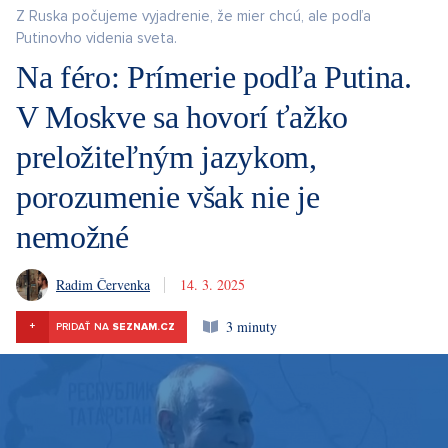
Z Ruska počujeme vyjadrenie, že mier chcú, ale podľa
Putinovho videnia sveta.
Na féro: Prímerie podľa Putina.
V Moskve sa hovorí ťažko
preložiteľným jazykom,
porozumenie však nie je
nemožné
Radim Červenka
14. 3. 2025
3 minuty
+
PRIDAŤ NA
SEZNAM.CZ