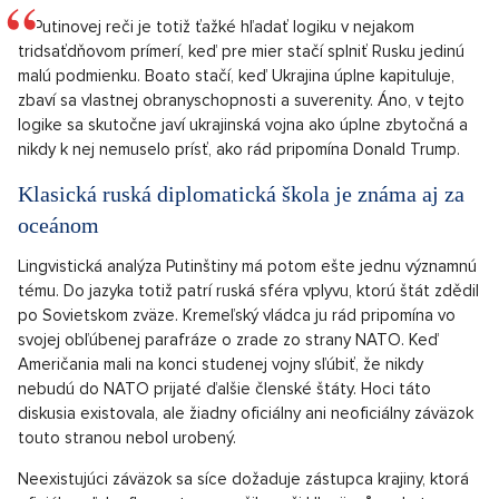
V Putinovej reči je totiž ťažké hľadať logiku v nejakom
tridsaťdňovom prímerí, keď pre mier stačí splniť Rusku jedinú
malú podmienku. Boato stačí, keď Ukrajina úplne kapituluje,
zbaví sa vlastnej obranyschopnosti a suverenity. Áno, v tejto
logike sa skutočne javí ukrajinská vojna ako úplne zbytočná a
nikdy k nej nemuselo prísť, ako rád pripomína Donald Trump.
Klasická ruská diplomatická škola je známa aj za
oceánom
Lingvistická analýza Putinštiny má potom ešte jednu významnú
tému. Do jazyka totiž patrí ruská sféra vplyvu, ktorú štát zdědil
po Sovietskom zväze. Kremeľský vládca ju rád pripomína vo
svojej obľúbenej parafráze o zrade zo strany NATO. Keď
Američania mali na konci studenej vojny sľúbiť, že nikdy
nebudú do NATO prijaté ďalšie členské štáty. Hoci táto
diskusia existovala, ale žiadny oficiálny ani neoficiálny záväzok
touto stranou nebol urobený.
Neexistujúci záväzok sa síce dožaduje zástupca krajiny, ktorá