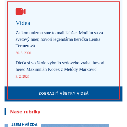
dozvedeli by sme sa, že oheň horí
29. 7. 2026
ZOBRAZIŤ VŠETKY NOVINKY
Videa
Za komunizmu sme to mali ľahšie. Modlím sa za
svetový mier, hovorí legendárna herečka Lenka
Termerová
30. 3. 2026
Dieťa si vo škole vybralo sériového vraha, hovorí
herec Maximilián Kocek z Metódy Markovič
3. 2. 2026