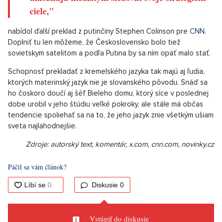
ciele,"
nabídol ďalší preklad z putinčiny Stephen Colinson pre
CNN
.
Doplniť tu len môžeme, že Československo bolo tiež
sovietskym satelitom a podľa Putina by sa ním opäť malo stať.
Schopnosť prekladať z kremelského jazyka tak majú aj ľudia,
ktorých materinský jazyk nie je slovanského pôvodu. Snáď sa
ho čoskoro doučí aj šéf Bieleho domu, ktorý síce v poslednej
dobe urobil v jeho štúdiu veľké pokroky, ale stále má občas
tendencie spoliehať sa na to, že jeho jazyk znie všetkým ušiam
sveta najlahodnejšie.
Zdroje: autorský text, komentár, x.com, cnn.com, novinky.cz
Páčil sa vám článok?
Diskusie
0
Vstúpiť do diskusie