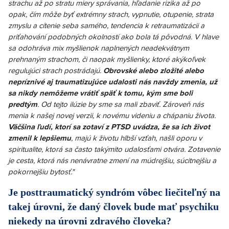
strachu až po stratu miery správania, hľadanie rizika až po
opak, čím môže byť extrémny strach, vypnutie, otupenie, strata
zmyslu a cítenie seba samého, tendencia k retraumatizácii a
priťahování podobných okolností ako bola tá pôvodná. V hlave
sa odohráva mix myšlienok naplnených neadekvátnym
prehnaným strachom, či naopak myšlienky, ktoré akýkoľvek
regulujúci strach postrádajú.
Obrovské alebo zložité alebo
nepríznivé aj traumatizujúce udalosti nás navždy zmenia, už
sa nikdy nemôžeme vrátiť späť k tomu, kým sme boli
predtým
. Od tejto ilúzie by sme sa mali zbaviť. Zároveň nás
menia k našej novej verzii, k novému videniu a chápaniu života.
Väčšina ľudí, ktorí sa zotaví z PTSD uvádza, že sa ich život
zmenil k lepšiemu
, majú k životu hlbší vzťah, našli oporu v
spiritualite, ktorá sa často takýmito udalosťami otvára. Zotavenie
je cesta, ktorá nás nenávratne zmení na múdrejšiu, súcitnejšiu a
pokornejšiu bytosť."
Je posttraumatický syndróm vôbec liečiteľný na
takej úrovni, že daný človek bude mať psychiku
niekedy na úrovni zdravého človeka?