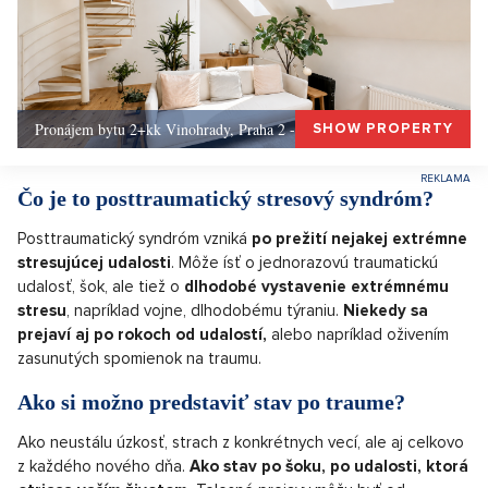
Pronájem bytu 2+kk Vinohrady, Praha 2 - 72 m², Praha 2
SHOW PROPERTY
Čo je to posttraumatický stresový syndróm?
Posttraumatický syndróm vzniká
po prežití nejakej extrémne
stresujúcej udalosti
. Môže ísť o jednorazovú traumatickú
udalosť, šok, ale tiež o
dlhodobé vystavenie extrémnému
stresu
, napríklad vojne, dlhodobému týraniu.
Niekedy sa
prejaví aj po rokoch od udalostí,
alebo napríklad oživením
zasunutých spomienok na traumu.
Ako si možno predstaviť stav po traume?
Ako neustálu úzkosť, strach z konkrétnych vecí, ale aj celkovo
z každého nového dňa.
Ako stav po šoku, po udalosti, ktorá