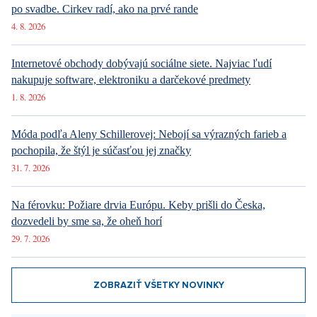
Najnovšie články
Ako Prague Pride prestal šokovať. Z kultúrnej vojny sa stal bežný
pražský festival
Yesterday 7:30
Beriem si mormóna: Nepije alkohol ani kávu, sex si necháva až
po svadbe. Cirkev radí, ako na prvé rande
4. 8. 2026
Internetové obchody dobývajú sociálne siete. Najviac ľudí
nakupuje software, elektroniku a darčekové predmety
1. 8. 2026
Móda podľa Aleny Schillerovej: Nebojí sa výrazných farieb a
pochopila, že štýl je súčasťou jej značky
31. 7. 2026
Na férovku: Požiare drvia Európu. Keby prišli do Česka,