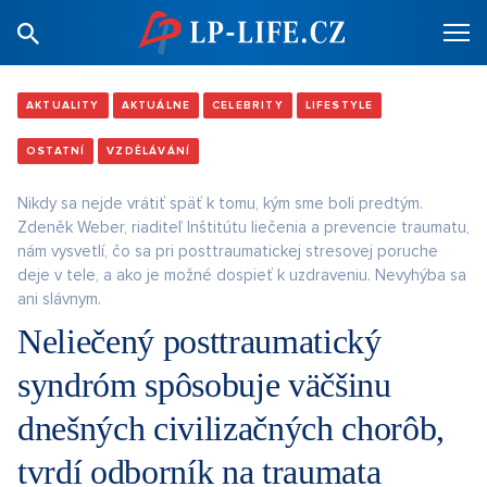
AKTUALITY
AKTUÁLNE
CELEBRITY
LIFESTYLE
OSTATNÍ
VZDĚLÁVÁNÍ
Nikdy sa nejde vrátiť späť k tomu, kým sme boli predtým.
Zdeněk Weber, riaditeľ Inštitútu liečenia a prevencie traumatu,
nám vysvetlí, čo sa pri posttraumatickej stresovej poruche
deje v tele, a ako je možné dospieť k uzdraveniu. Nevyhýba sa
ani slávnym.
Neliečený posttraumatický
syndróm spôsobuje väčšinu
dnešných civilizačných chorôb,
tvrdí odborník na traumata