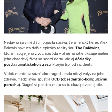
Nedávno sa v médiách objavila správa, že americký herec Alex
Baldwin nakrúca ďalšie epizódy reality šou
The Baldwins
,
ktorá mapuje jeho život. Epizóda v plnej nahotie ukazuje nielen
jeho chaotický život so sedmi deťmi, ale aj
dôsledky
posttraumatického stresu
, ktorým trpí od incidentu.
V dokumente sa súzní, ako tragedia mala ničivý vplyv na jeho
zdravie, medzi inými spustila
OCD (obsedantno-kompulzívnu
poruchu)
. Diagnóza posttraumatu sa tu ukazuje v plnej sile.