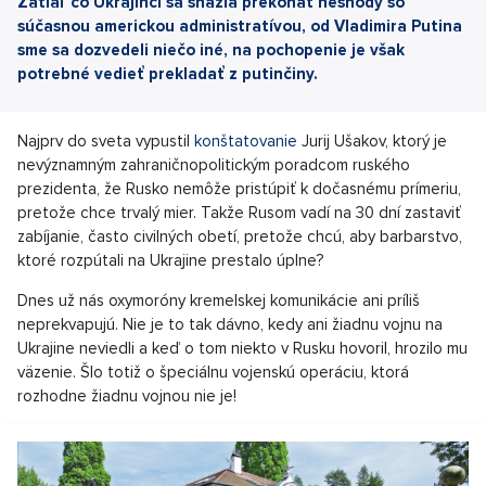
Zatiaľ čo Ukrajinci sa snažia prekonať neshody so
súčasnou americkou administratívou, od Vladimira Putina
sme sa dozvedeli niečo iné, na pochopenie je však
potrebné vedieť prekladať z putinčiny.
Najprv do sveta vypustil
konštatovanie
Jurij Ušakov, ktorý je
nevýznamným zahraničnopolitickým poradcom ruského
prezidenta, že Rusko nemôže pristúpiť k dočasnému prímeriu,
pretože chce trvalý mier. Takže Rusom vadí na 30 dní zastaviť
zabíjanie, často civilných obetí, pretože chcú, aby barbarstvo,
ktoré rozpútali na Ukrajine prestalo úplne?
Dnes už nás oxymoróny kremelskej komunikácie ani príliš
neprekvapujú. Nie je to tak dávno, kedy ani žiadnu vojnu na
Ukrajine neviedli a keď o tom niekto v Rusku hovoril, hrozilo mu
väzenie. Šlo totiž o špeciálnu vojenskú operáciu, ktorá
rozhodne žiadnu vojnou nie je!