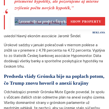
Hypotékam sa opäť darilo
Banky a stavebné sporiteľne poskytli v januári hypotéky za
25,5 miliardy korún, čo je oproti januáru nárast o 13 percent. V
medziročnom vyjadrení potom nárast objemu poskytnutých
hypoték v februári spomalil na 62 percent z januárových 72
percent. Počet nových hypoték v februári dosiahol 5277, čo
je o 37 percent viac než pred rokom.
„Tento nárast odráža nielen ďalšie zvýšenie
priemerné hypotéky, ale pozorujeme aj mierne
zvýšenie počtu nových hypoték,"
Luxusní vila na prodej v Šáreckém údolí, Praha 6
SHOW PROPERTY
uviedol hlavný ekonóm asociácie Jaromír Šindel.
Úrokové sadzby v januári pokračovali v miernom poklese a