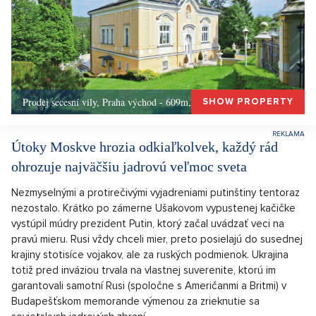
Prodej secesní vily, Praha východ - 609m, Okolí Prahy
SHOW PROPERTY
Útoky Moskve hrozia odkiaľkolvek, každý rád
ohrozuje najväčšiu jadrovú veľmoc sveta
Nezmyselnými a protirečivými vyjadreniami putinštiny tentoraz
nezostalo. Krátko po zámerne Ušakovom vypustenej kačičke
vystúpil múdry prezident Putin, ktorý začal uvádzať veci na
pravú mieru. Rusi vždy chceli mier, preto posielajú do susednej
krajiny stotisíce vojakov, ale za ruských podmienok. Ukrajina
totiž pred inváziou trvala na vlastnej suverenite, ktorú im
garantovali samotní Rusi (spoločne s Američanmi a Britmi) v
Budapešťskom memorande výmenou za zrieknutie sa