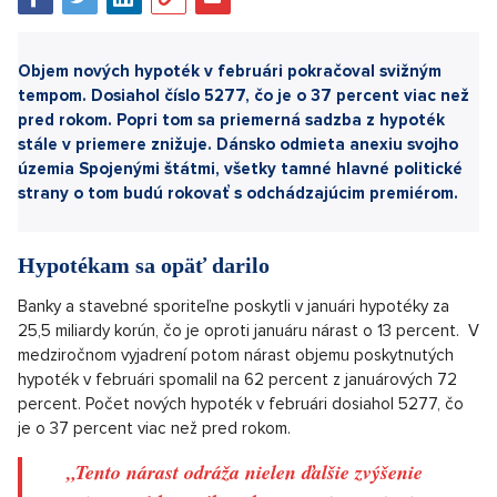
Sdílet článek:
Objem nových hypoték v februári pokračoval svižným
tempom. Dosiahol číslo 5277, čo je o 37 percent viac než
pred rokom. Popri tom sa priemerná sadzba z hypoték
stále v priemere znižuje. Dánsko odmieta anexiu svojho
územia Spojenými štátmi, všetky tamné hlavné politické
strany o tom budú rokovať s odchádzajúcim premiérom.