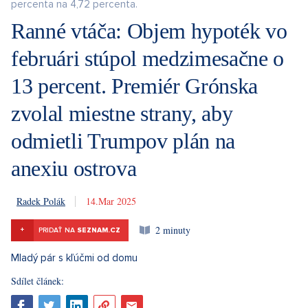
percenta na 4,72 percenta.
Ranné vtáča: Objem hypoték vo
februári stúpol medzimesačne o
13 percent. Premiér Grónska
zvolal miestne strany, aby
odmietli Trumpov plán na
anexiu ostrova
Radek Polák
14. 3. 2025
2 minuty
+
PRIDAŤ NA
SEZNAM.CZ