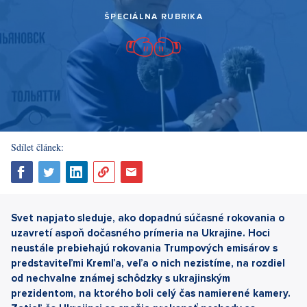
ŠPECIÁLNA RUBRIKA
Sdílet článek:
Svet napjato sleduje, ako dopadnú súčasné rokovania o
uzavretí aspoň dočasného prímeria na Ukrajine. Hoci
neustále prebiehajú rokovania Trumpových emisárov s
predstaviteľmi Kremľa, veľa o nich nezistíme, na rozdiel
od nechvalne známej schôdzky s ukrajinským
prezidentom, na ktorého boli celý čas namierené kamery.