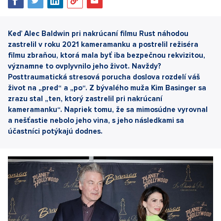
Keď Alec Baldwin pri nakrúcaní filmu Rust náhodou
zastrelil v roku 2021 kameramanku a postrelil režiséra
filmu zbraňou, ktorá mala byť iba bezpečnou rekvizitou,
významne to ovplyvnilo jeho život. Navždy?
Posttraumatická stresová porucha doslova rozdelí váš
život na „pred“ a „po“. Z bývalého muža Kim Basinger sa
zrazu stal „ten, ktorý zastrelil pri nakrúcaní
kameramanku“. Napriek tomu, že sa mimosúdne vyrovnal
a nešťastie nebolo jeho vina, s jeho následkami sa
účastníci potýkajú dodnes.