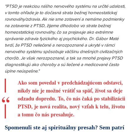
"PTSD je reakciou nášho nervového systému na určité udalosti,
v tomto ohľade je to dočasná strata bežnej homeostatickej
rovnováhy/zdravia. Ak nie sme zotavení a nemáme podmienky
na zotavenie z PTSD, žijeme dlhodobo vo strate bežnej
homeostatickej rovnováhy, čo sa prejavuje ako extrémne
správanie zdravia fyzického aj psychického. Dr. Gábor Maté
tvrdí, že PTSD neliečené a nerozpoznané a ukryté v rámci
nervového systému spôsobuje väčšinu dnešných civilizačných
chorôb. Je však nerozpoznané, a tak sa mnohé prejavy PTSD
diagnostikujú ako choroby a sú liečené a medicované často
úplne neúspešne."
Ako som povedal v predchádzajúcom odstavci,
nikdy nie je možné vrátiť sa späť, život sa deje
odzadu dopredu. To, čo nás čaká po stabilizácii
PTSD, je nová realita, nový vzťah k telu, životu
a tomu čo nás presahuje.
Spomenuli ste aj spirituálny presah? Sem patrí