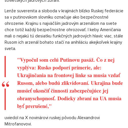
sovietskych jadrových zbraní.
Lenže suverenita a sloboda v krajinách blízko Ruskej federácie
sa v putinovskom slovníku označuje ako bezpečnostné
ohrozenie. Krajinu s najväčším jadrovým arzenálom na svete
chce totiž každý bezpečnostne ohrozovať. I keby Američania
mali o nejakú tú desiatku funkčných jadrových hlavíc viac, stále
Rusom ich arzenál bohato stačí na anihiláciu akejkoľvek krajiny
sveta.
"Vypočul som celú Putinovu pasáž. Čo z nej
vyplýva: Rusko podporí prímerie, ale:
Ukrajinčania na frontovej linke sa musia vzdať
Rusom, alebo budú zlikvidovaní. Ukrajina bude
musieť ukončiť činnosti zabezpečujúce jej
obranyschopnosť. Dodieky zbraní na UA musia
byť prerušené,"
uviedol na X novinárovi ruskej pôvodu Alexandrovi
Mitrofanovovi.