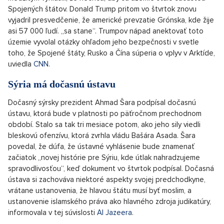
znížili sa v priemere z 4,78 percenta na 4,72 percenta. Vyplýva
to zo štatistík Českej bankovej asociácie Hypomonitor. Dáta
dodávajú všetky banky a sporiteľne poskytujúce hypotéky na
českom trhu.
Predseda vlády Grónska bije na poplach potom,
čo Trump znovu hovoril o anexií krajiny
Odchádzajúci premiér Grónska Mute Egede povedal, že spolu
s vůdcami ďalších strán odmietne plán na anexií svojho územia.
Všetky dominantné strany v grónskom parlamente už
medzitým vyhlásili, že nechcú, aby sa územie stalo súčasťou
Spojených štátov. Donald Trump pritom vo štvrtok znovu
vyjadril presvedčenie, že americké prevzatie Grónska, kde žije
asi 57 000 ľudí. „sa stane“. Trumpov nápad anektovať toto
územie vyvolal otázky ohľadom jeho bezpečnosti v svetle
toho, že Spojené štáty, Rusko a Čína súperia o vplyv v Arktíde,
uviedla
CNN
.
Sýria má dočasnú ústavu