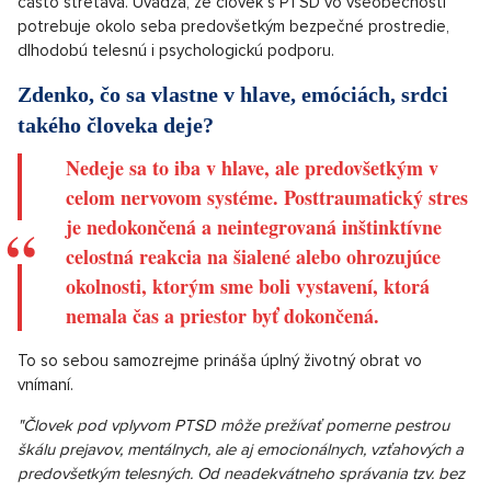
často stretáva. Uvádza, že človek s PTSD vo všeobecnosti
potrebuje okolo seba predovšetkým bezpečné prostredie,
dlhodobú telesnú i psychologickú podporu.
Zdenko, čo sa vlastne v hlave, emóciách, srdci
takého človeka deje?
Nedeje sa to iba v hlave, ale predovšetkým v
celom nervovom systéme. Posttraumatický stres
je nedokončená a neintegrovaná inštinktívne
celostná reakcia na šialené alebo ohrozujúce
okolnosti, ktorým sme boli vystavení, ktorá
nemala čas a priestor byť dokončená.
To so sebou samozrejme prináša úplný životný obrat vo
vnímaní.
"Človek pod vplyvom PTSD môže prežívať pomerne pestrou
škálu prejavov, mentálnych, ale aj emocionálnych, vzťahových a
predovšetkým telesných. Od neadekvátneho správania tzv. bez