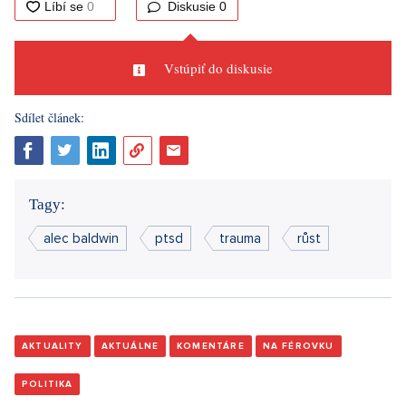
Diskusie
0
Vstúpiť do diskusie
Sdílet článek:
Tagy:
alec baldwin
ptsd
trauma
růst
AKTUALITY
AKTUÁLNE
KOMENTÁRE
NA FÉROVKU
POLITIKA