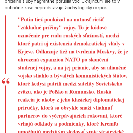
oficiálne sľuby flagrantne porušila voči Ukrajincům, ale to v
putinčine zase nepredstavuje žiadny logický rozpor.
"Putin tiež poukázal na nutnosť riešiť
"základné príčiny" vojny. To je kódové
označenie pre radu ruských sťažností, medzi
ktoré patri aj existencia demokratickej vlády v
Kyjeve. Odkazuje tiež na tvrdenia Moskvy, že je
ohrozená expanziou NATO po skončení
studenej vojny, a na jej prianie, aby sa aliančné
vojsko stiahlo z bývalých komunistických štátov,
ktoré kedysi patrili medzi satelity Sovietskeho
zväzu, ako je Poľsko a Rumunsko. Ruská
reakcia je akoby z jeho klasickej diplomatickej
príručky, ktorá sa obvykle snaží vtiahnuť
partnerov do vyčerpávajúcich rokovaní, ktoré
vrhajú odklady a podmienky, ktoré Kremľu
umožňujú medzitým sledovať svoje strategické