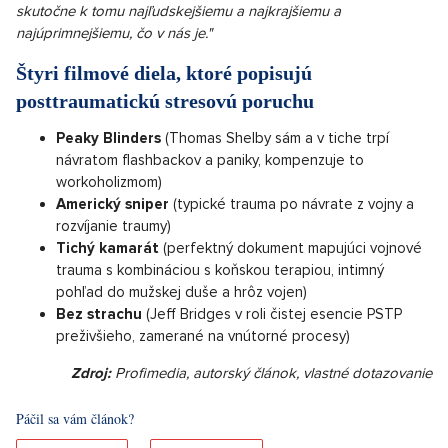
skutočne k tomu najľudskejšiemu a najkrajšiemu a
najúprimnejšiemu, čo v nás je."
Štyri filmové diela, ktoré popisujú
posttraumatickú stresovú poruchu
Peaky Blinders
(Thomas Shelby sám a v tiche trpí
návratom flashbackov a paniky, kompenzuje to
workoholizmom)
Americký sniper
(typické trauma po návrate z vojny a
rozvíjanie traumy)
Tichý kamarát
(perfektný dokument mapujúci vojnové
trauma s kombináciou s koňskou terapiou, intimný
pohľad do mužskej duše a hrôz vojen)
Bez strachu
(Jeff Bridges v roli čistej esencie PSTP
preživšieho, zamerané na vnútorné procesy)
Zdroj:
Profimedia, autorský článok, vlastné dotazovanie
Páčil sa vám článok?