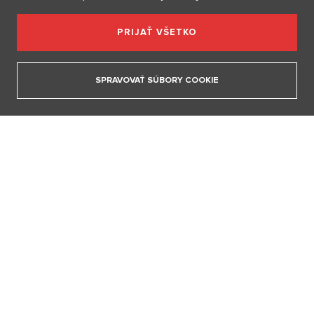
15. 4. 2026
PRIJAŤ VŠETKO
ZOBRAZIŤ VŠETKY ČLÁNKY
SPRAVOVAŤ SÚBORY COOKIE
BERIEM SI
Beriem si mormóna: Nepije alkohol ani kávu, sex si necháva až