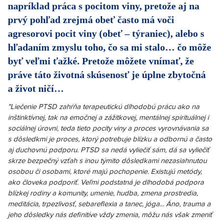
napríklad práca s pocitom viny, pretože aj na
prvý pohľad zrejmá obeť často má voči
agresorovi pocit viny (obeť – týraniec), alebo s
hľadaním zmyslu toho, čo sa mi stalo… čo môže
byť veľmi ťažké. Pretože môžete vnímať, že
práve táto životná skúsenosť je úplne zbytočná
a život ničí…
"Liečenie PTSD zahŕňa terapeutickú dlhodobú prácu ako na
inštinktívnej, tak na emočnej a zážitkovej, mentálnej spirituálnej i
sociálnej úrovni, teda tieto pocity viny a proces vyrovnávania sa
s dôsledkmi je proces, ktorý potrebuje blízku a odbornú a často
aj duchovnú podporu. PTSD sa nedá vyliečiť sám, dá sa vyliečiť
skrze bezpečný vzťah s inou týmito dôsledkami nezasiahnutou
osobou či osobami, ktoré majú pochopenie. Existujú metódy,
ako človeka podporiť. Veľmi podstatná je dlhodobá podpora
blízkej rodiny a komunity, umenie, hudba, zmena prostredia,
meditácia, trpezlivosť, sebareflexia a tanec, jóga... Áno, trauma a
jeho dôsledky nás definitíve vždy zmenia, môžu nás však zmeniť