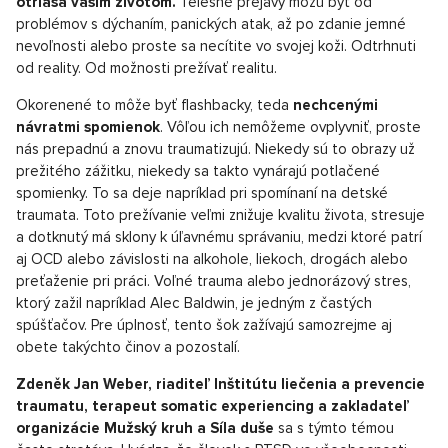
otriasa vaším životom.
Telesné prejavy môžu byť od
problémov s dýchaním, panických atak, až po zdanie jemné
nevoľnosti alebo proste sa necítite vo svojej koži. Odtrhnuti
od reality. Od možnosti prežívať realitu.
Okorenené to môže byť flashbacky, teda
nechcenými
návratmi spomienok
. Vôľou ich nemôžeme ovplyvniť, proste
nás prepadnú a znovu traumatizujú. Niekedy sú to obrazy už
prežitého zážitku, niekedy sa takto vynárajú potlačené
spomienky. To sa deje napríklad pri spomínaní na detské
traumata. Toto prežívanie veľmi znižuje kvalitu života, stresuje
a dotknutý má sklony k úľavnému správaniu, medzi ktoré patrí
aj OCD alebo závislosti na alkohole, liekoch, drogách alebo
preťaženie pri práci. Voľné trauma alebo jednorázový stres,
ktorý zažil napríklad Alec Baldwin, je jedným z častých
spúšťačov. Pre úplnosť, tento šok zažívajú samozrejme aj
obete takýchto činov a pozostalí.
Zdeněk Jan Weber,
riaditeľ Inštitútu liečenia a prevencie
traumatu, terapeut somatic experiencing a zakladateľ
organizácie Mužský kruh a Síla duše
sa s týmto témou