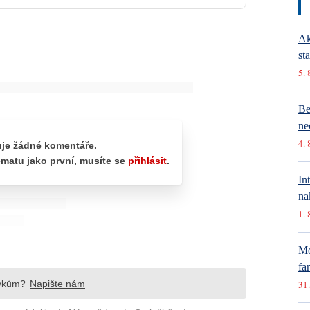
Ak
st
5. 
Be
ne
4. 
In
na
1. 
Mó
fa
31.