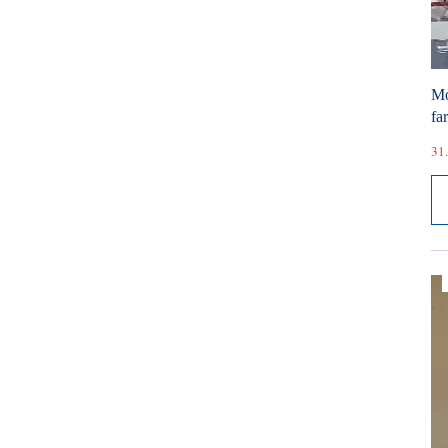
Mó
fa
31.