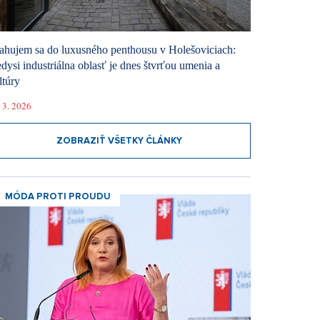
ahujem sa do luxusného penthousu v Holešoviciach:
dysi industriálna oblasť je dnes štvrťou umenia a
ltúry
 3. 2026
ZOBRAZIŤ VŠETKY ČLÁNKY
MÓDA PROTI PROUDU