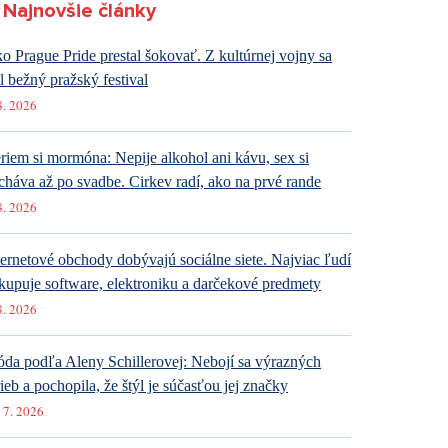
Najnovšie články
o Prague Pride prestal šokovať. Z kultúrnej vojny sa
al bežný pražský festival
8. 2026
riem si mormóna: Nepije alkohol ani kávu, sex si
cháva až po svadbe. Cirkev radí, ako na prvé rande
8. 2026
ternetové obchody dobývajú sociálne siete. Najviac ľudí
kupuje software, elektroniku a darčekové predmety
8. 2026
da podľa Aleny Schillerovej: Nebojí sa výrazných
rieb a pochopila, že štýl je súčasťou jej značky
 7. 2026