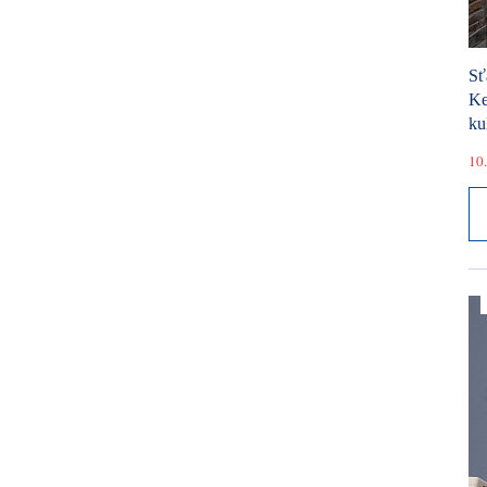
Sť
Ke
ku
10.