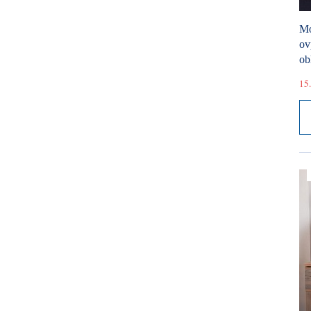
Mó
ov
ob
15.