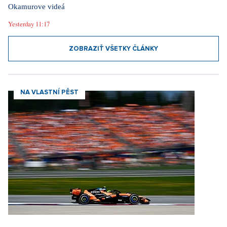
Okamurove videá
Yesterday 11:17
ZOBRAZIŤ VŠETKY ČLÁNKY
NA VLASTNÍ PĚST