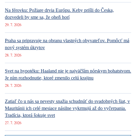
Na férovku: Požiare drvia Európu. Keby prišli do Česka,
dozvedeli by sme sa, že oheň horí
29. 7. 2026
Praha sa pripravuje na obranu vlastných obyvateľov. Pomôcť má
nový systém úkrytov
28. 7. 2026
Svet na hypotéku: Haaland nie je najväčším nórskym bohatstvom.
Je ním rozhodnutie, ktoré zmenilo celú krajinu
28. 7. 2026
Zatiaľ čo u nás sa nevesty snažia schudnúť do svadobných šiat, v
Mauritánii ich celé mesiace násilne vykrmujú až do vyčerpania.
Tradícia, ktorá šokuje svet
27. 7. 2026