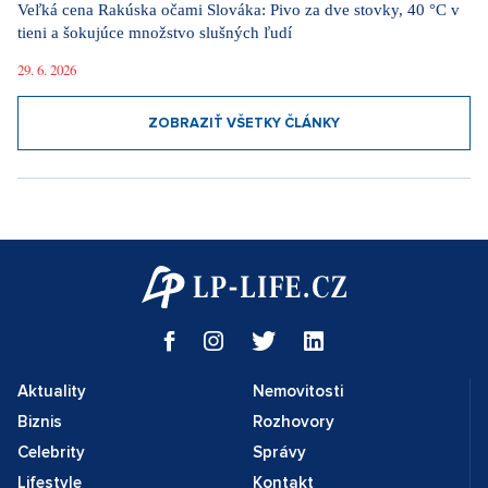
Veľká cena Rakúska očami Slováka: Pivo za dve stovky, 40 °C v
tieni a šokujúce množstvo slušných ľudí
29. 6. 2026
ZOBRAZIŤ VŠETKY ČLÁNKY
Aktuality
Nemovitosti
Biznis
Rozhovory
Celebrity
Správy
Lifestyle
Kontakt