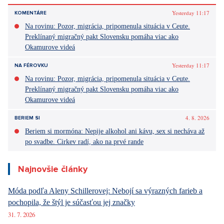
Yesterday 11:17
KOMENTÁRE
Na rovinu: Pozor, migrácia, pripomenula situácia v Ceute.
Preklínaný migračný pakt Slovensku pomáha viac ako
Okamurove videá
Yesterday 11:17
NA FÉROVKU
Na rovinu: Pozor, migrácia, pripomenula situácia v Ceute.
Preklínaný migračný pakt Slovensku pomáha viac ako
Okamurove videá
4. 8. 2026
BERIEM SI
Beriem si mormóna: Nepije alkohol ani kávu, sex si necháva až
po svadbe. Cirkev radí, ako na prvé rande
Najnovšie články
Móda podľa Aleny Schillerovej: Nebojí sa výrazných farieb a
pochopila, že štýl je súčasťou jej značky
31. 7. 2026