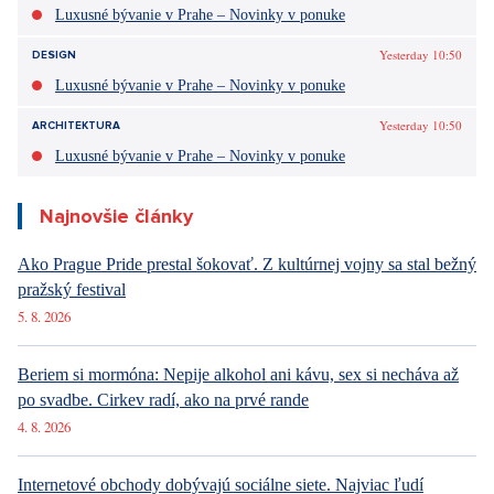
Luxusné bývanie v Prahe – Novinky v ponuke
Yesterday 10:50
DESIGN
Luxusné bývanie v Prahe – Novinky v ponuke
Yesterday 10:50
ARCHITEKTURA
Luxusné bývanie v Prahe – Novinky v ponuke
Najnovšie články
Ako Prague Pride prestal šokovať. Z kultúrnej vojny sa stal bežný
pražský festival
5. 8. 2026
Beriem si mormóna: Nepije alkohol ani kávu, sex si necháva až
po svadbe. Cirkev radí, ako na prvé rande
4. 8. 2026
Internetové obchody dobývajú sociálne siete. Najviac ľudí