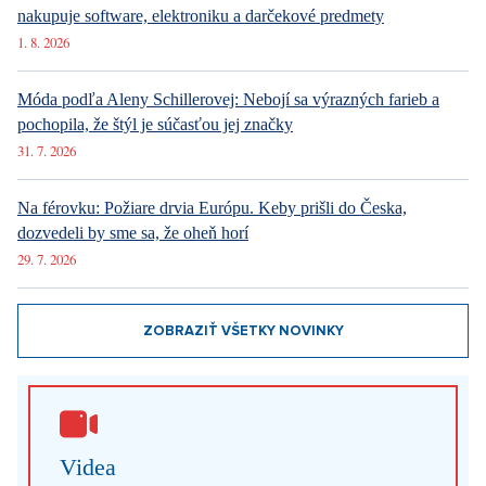
nakupuje software, elektroniku a darčekové predmety
1. 8. 2026
Móda podľa Aleny Schillerovej: Nebojí sa výrazných farieb a
pochopila, že štýl je súčasťou jej značky
31. 7. 2026
Na férovku: Požiare drvia Európu. Keby prišli do Česka,
dozvedeli by sme sa, že oheň horí
29. 7. 2026
ZOBRAZIŤ VŠETKY NOVINKY
Videa