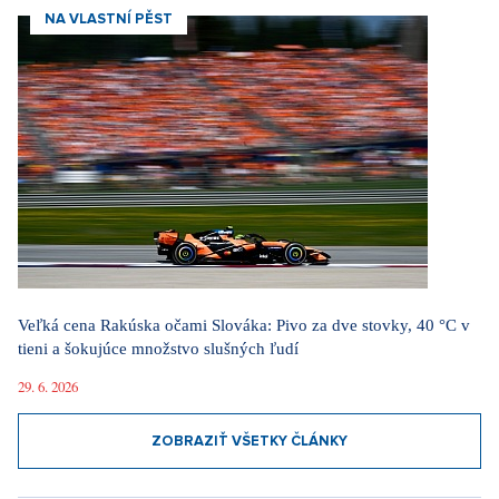
NA VLASTNÍ PĚST
Veľká cena Rakúska očami Slováka: Pivo za dve stovky, 40 °C v
tieni a šokujúce množstvo slušných ľudí
29. 6. 2026
ZOBRAZIŤ VŠETKY ČLÁNKY