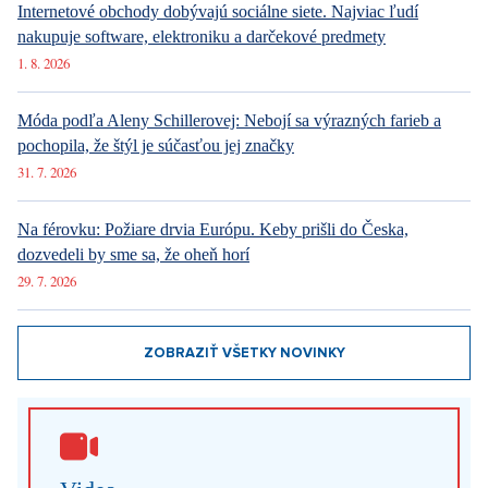
Internetové obchody dobývajú sociálne siete. Najviac ľudí
nakupuje software, elektroniku a darčekové predmety
1. 8. 2026
Móda podľa Aleny Schillerovej: Nebojí sa výrazných farieb a
pochopila, že štýl je súčasťou jej značky
31. 7. 2026
Na férovku: Požiare drvia Európu. Keby prišli do Česka,
dozvedeli by sme sa, že oheň horí
29. 7. 2026
ZOBRAZIŤ VŠETKY NOVINKY