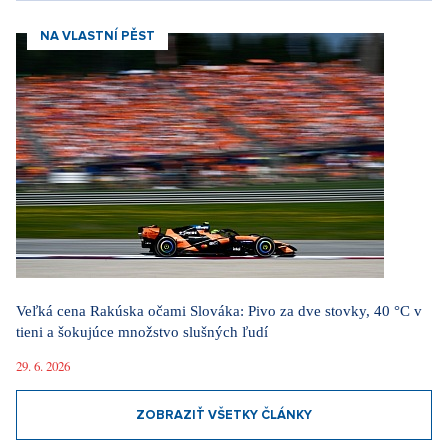
NA VLASTNÍ PĚST
Veľká cena Rakúska očami Slováka: Pivo za dve stovky, 40 °C v
tieni a šokujúce množstvo slušných ľudí
29. 6. 2026
ZOBRAZIŤ VŠETKY ČLÁNKY