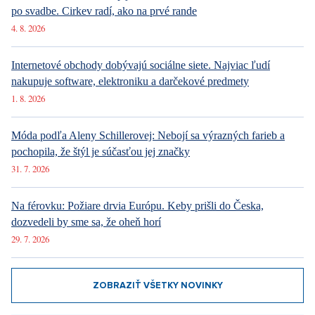
po svadbe. Cirkev radí, ako na prvé rande
4. 8. 2026
Internetové obchody dobývajú sociálne siete. Najviac ľudí
nakupuje software, elektroniku a darčekové predmety
1. 8. 2026
Móda podľa Aleny Schillerovej: Nebojí sa výrazných farieb a
pochopila, že štýl je súčasťou jej značky
31. 7. 2026
Na férovku: Požiare drvia Európu. Keby prišli do Česka,
dozvedeli by sme sa, že oheň horí
29. 7. 2026
ZOBRAZIŤ VŠETKY NOVINKY