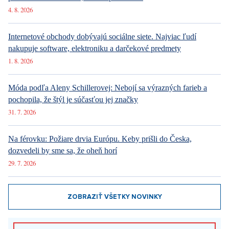
4. 8. 2026
Internetové obchody dobývajú sociálne siete. Najviac ľudí
nakupuje software, elektroniku a darčekové predmety
1. 8. 2026
Móda podľa Aleny Schillerovej: Nebojí sa výrazných farieb a
pochopila, že štýl je súčasťou jej značky
31. 7. 2026
Na férovku: Požiare drvia Európu. Keby prišli do Česka,
dozvedeli by sme sa, že oheň horí
29. 7. 2026
ZOBRAZIŤ VŠETKY NOVINKY