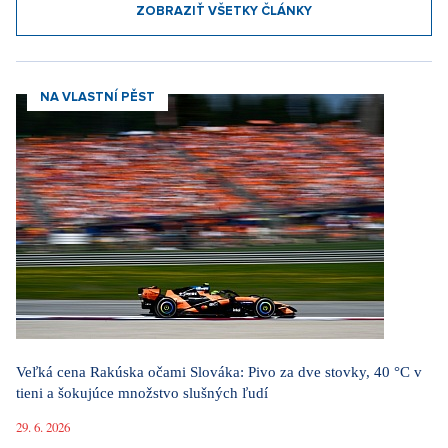
ZOBRAZIŤ VŠETKY ČLÁNKY
NA VLASTNÍ PĚST
Veľká cena Rakúska očami Slováka: Pivo za dve stovky, 40 °C v
tieni a šokujúce množstvo slušných ľudí
29. 6. 2026