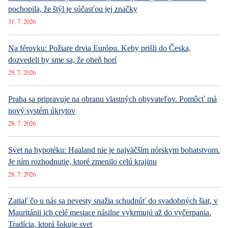
pochopila, že štýl je súčasťou jej značky
31. 7. 2026
Na férovku: Požiare drvia Európu. Keby prišli do Česka,
dozvedeli by sme sa, že oheň horí
29. 7. 2026
Praha sa pripravuje na obranu vlastných obyvateľov. Pomôcť má
nový systém úkrytov
28. 7. 2026
Svet na hypotéku: Haaland nie je najväčším nórskym bohatstvom.
Je ním rozhodnutie, ktoré zmenilo celú krajinu
28. 7. 2026
Zatiaľ čo u nás sa nevesty snažia schudnúť do svadobných šiat, v
Mauritánii ich celé mesiace násilne vykrmujú až do vyčerpania.
Tradícia, ktorá šokuje svet