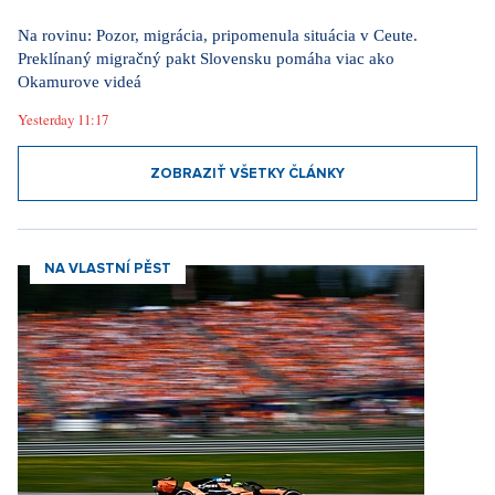
Na rovinu: Pozor, migrácia, pripomenula situácia v Ceute.
Preklínaný migračný pakt Slovensku pomáha viac ako
Okamurove videá
Yesterday 11:17
ZOBRAZIŤ VŠETKY ČLÁNKY
NA VLASTNÍ PĚST