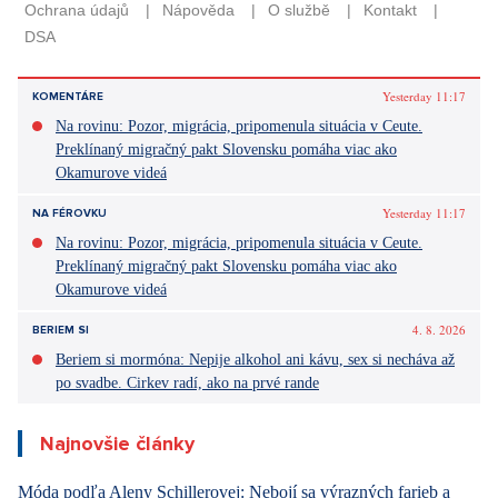
Yesterday 11:17
KOMENTÁRE
Na rovinu: Pozor, migrácia, pripomenula situácia v Ceute.
Preklínaný migračný pakt Slovensku pomáha viac ako
Okamurove videá
Yesterday 11:17
NA FÉROVKU
Na rovinu: Pozor, migrácia, pripomenula situácia v Ceute.
Preklínaný migračný pakt Slovensku pomáha viac ako
Okamurove videá
4. 8. 2026
BERIEM SI
Beriem si mormóna: Nepije alkohol ani kávu, sex si necháva až
po svadbe. Cirkev radí, ako na prvé rande
Najnovšie články
Móda podľa Aleny Schillerovej: Nebojí sa výrazných farieb a