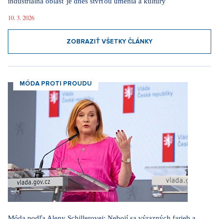
industriálna oblasť je dnes štvrťou umenia a kultúry
10. 3. 2026
ZOBRAZIŤ VŠETKY ČLÁNKY
MÓDA PROTI PROUDU
Móda podľa Aleny Schillerovej: Nebojí sa výrazných farieb a