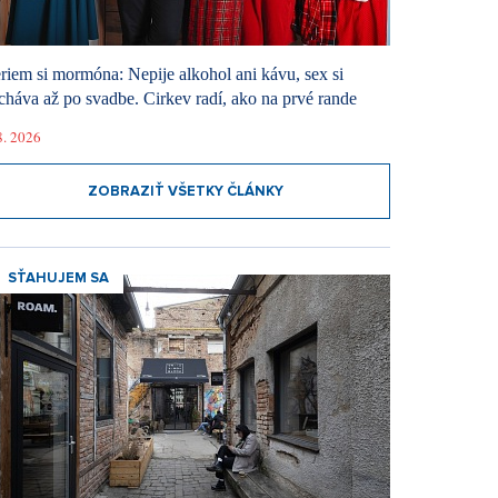
riem si mormóna: Nepije alkohol ani kávu, sex si
cháva až po svadbe. Cirkev radí, ako na prvé rande
8. 2026
ZOBRAZIŤ VŠETKY ČLÁNKY
SŤAHUJEM SA