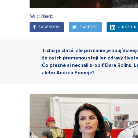
Sdílet článek:
FACEBOOK
TWITTER
LINKEDIN
Ticho je zlaté, ale priznanie je zaujímave
že za ich premenou stojí len zdravý životn
Čo presne si nechali urobiť Dara Rolins, 
alebo Andrea Pomeje?