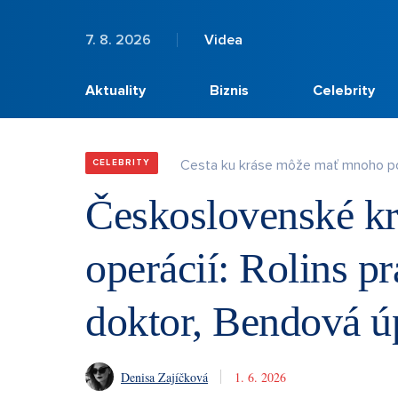
7. 8. 2026
Videa
Aktuality
Biznis
Celebrity
Cesta ku kráse môže mať mnoho p
CELEBRITY
Československé kr
operácií: Rolins 
doktor, Bendová úp
Denisa Zajíčková
1. 6. 2026