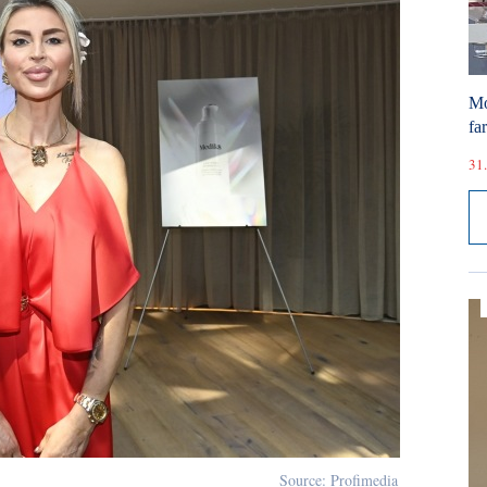
Mó
fa
31.
Source: Profimedia