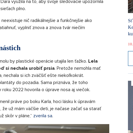
 Dara využila na to, aby svoje sledovacie upozornila
 sieťach plno.
neexistuje nič radikálnejšie a funkčnejšie ako
Sť
atiahnuť, vyplniť znova a znova tvár niečím
Ke
ku
10.
nástich
lu by plastické operácie utajila len ťažko.
Lela
ď si nechala urobiť prsia
. Pretože nemohla mať
, nechala si ich zväčšiť ešte niekoľkokrát.
plantáty do pozadia. Sama priznáva, že toho
 v roku 2022 hovorila o úprave nosa aj viečok.
menil práve po boku Karla, hoci lásku k úpravám
, že už mám väčšie deti, je načase začať sa starať
už skôr v pláne,“
zverila sa
.