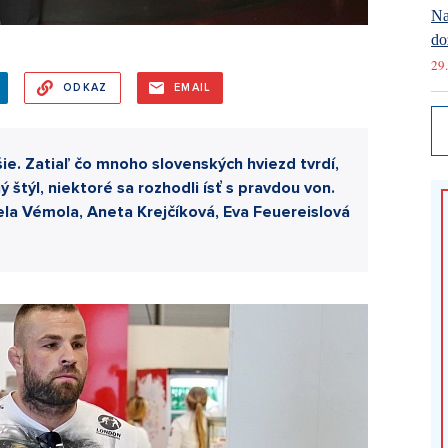
Na
do
29.
ODKAZ
EMAIL
jšie. Zatiaľ čo mnoho slovenských hviezd tvrdí,
ý štýl, niektoré sa rozhodli ísť s pravdou von.
Lela Vémola, Aneta Krejčíková, Eva Feuereislová