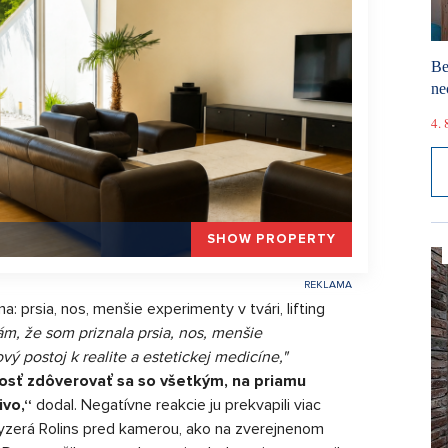
Be
ne
4. 
SHOW PROPERTY
prsia, nos, menšie experimenty v tvári, lifting
rám, že som priznala prsia, nos, menšie
vý postoj k realite a estetickej medicíne,"
nosť zdôverovať sa so všetkým, na priamu
ivo,“
dodal. Negatívne reakcie ju prekvapili viac
 vyzerá Rolins pred kamerou, ako na zverejnenom