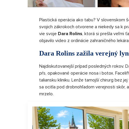
Plastická operácia ako tabu? V slovenskom šo
svojich zákrokoch otvorene a niekedy sa k p
vie svoje
Dara Rolins
, ktorá si prešla veľmi 
objavilo video z ordinácie zahraničného lekára
Dara Rolins zažila verejný lyn
Najdiskutovanejší prípad posledných rokov. Da
pŕs, opakované operácie nosa i botox. Facelift
taliansku kliniku. Lenže tamojší chirurg bez j
sa ocitla pod drobnohľadom verejnosti skôr, a
mrzelo.