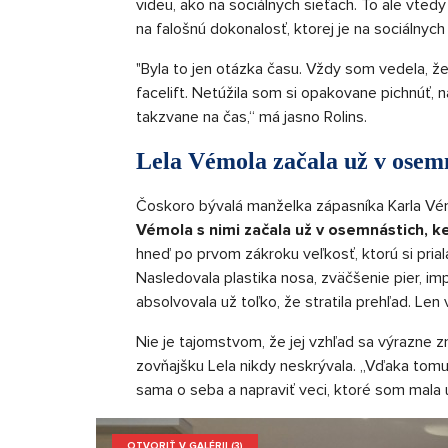
videu, ako na sociálnych sieťach. To ale vtedy
na falošnú dokonalosť, ktorej je na sociálnych
"Byla to jen otázka času. Vždy som vedela, že 
facelift. Netúžila som si opakovane pichnúť, n
takzvane na čas,“ má jasno Rolins.
Lela Vémola začala už v osem
Čoskoro bývalá manželka zápasníka Karla Vémo
Vémola s nimi začala už v osemnástich, ke
hneď po prvom zákroku veľkosť, ktorú si priala
Nasledovala plastika nosa, zväčšenie pier, im
absolvovala už toľko, že stratila prehľad. Len
Nie je tajomstvom, že jej vzhľad sa výrazne z
zovňajšku Lela nikdy neskrývala. „Vďaka tomu
sama o seba a napraviť veci, ktoré som mala 
OTVORIŤ V GALÉRII (3)