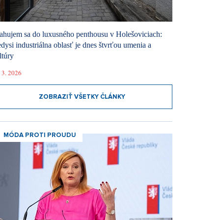
ahujem sa do luxusného penthousu v Holešoviciach:
dysi industriálna oblasť je dnes štvrťou umenia a
ltúry
 3. 2026
ZOBRAZIŤ VŠETKY ČLÁNKY
MÓDA PROTI PROUDU