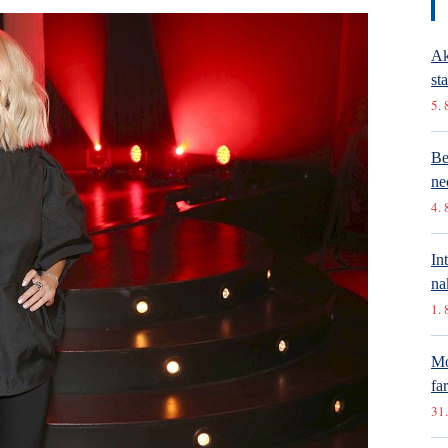
Ak
st
5. 
Be
ne
4. 
In
na
1. 
Mó
fa
31.