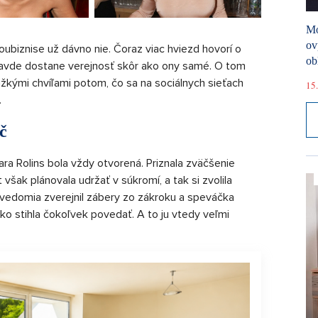
Mó
ov
ubiznise už dávno nie. Čoraz viac hviezd hovorí o
ob
ravde dostane verejnosť skôr ako ony samé. O tom
ťažkými chvíľami potom, čo sa na sociálnych sieťach
15.
.
č
ra Rolins bola vždy otvorená. Priznala zväčšenie
 však plánovala udržať v súkromí, a tak si zvolila
ej vedomia zverejnil zábery zo zákroku a speváčka
ko stihla čokoľvek povedať. A to ju vtedy veľmi