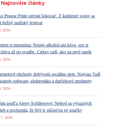
Najnovšie články
o Prague Pride prestal šokovať. Z kultúrnej vojny sa
al bežný pražský festival
8. 2026
riem si mormóna: Nepije alkohol ani kávu, sex si
cháva až po svadbe. Cirkev radí, ako na prvé rande
8. 2026
ternetové obchody dobývajú sociálne siete. Najviac ľudí
kupuje software, elektroniku a darčekové predmety
8. 2026
da podľa Aleny Schillerovej: Nebojí sa výrazných
rieb a pochopila, že štýl je súčasťou jej značky
 7. 2026