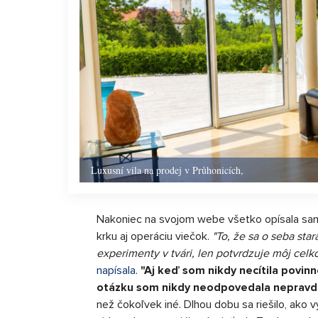
Luxusní vila na prodej v Průhonicích,
Nakoniec na svojom webe všetko opísala sama: 
krku aj operáciu viečok.
"To, že sa o seba sta
experimenty v tvári, len potvrdzuje môj celko
napísala
.
"Aj keď som nikdy necítila povin
otázku som nikdy neodpovedala nepravd
než čokoľvek iné. Dlhou dobu sa riešilo, ako