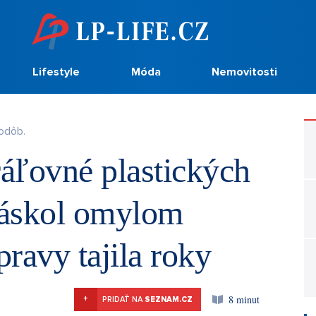
Lifestyle
Móda
Nemovitosti
odôb.
áľovné plastických
práskol omylom
ravy tajila roky
8 minut
+
PRIDAŤ NA
SEZNAM.CZ