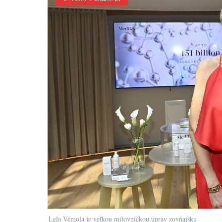
Lela Vémola je veľkou milovníčkou úprav zovňajšku