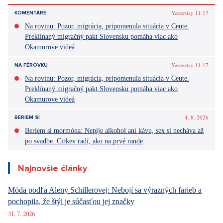
Yesterday 11:17
KOMENTÁRE
Na rovinu: Pozor, migrácia, pripomenula situácia v Ceute.
Preklínaný migračný pakt Slovensku pomáha viac ako
Okamurove videá
Yesterday 11:17
NA FÉROVKU
Na rovinu: Pozor, migrácia, pripomenula situácia v Ceute.
Preklínaný migračný pakt Slovensku pomáha viac ako
Okamurove videá
4. 8. 2026
BERIEM SI
Beriem si mormóna: Nepije alkohol ani kávu, sex si necháva až
po svadbe. Cirkev radí, ako na prvé rande
Najnovšie články
Móda podľa Aleny Schillerovej: Nebojí sa výrazných farieb a
pochopila, že štýl je súčasťou jej značky
31. 7. 2026