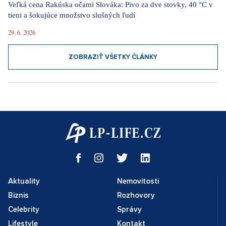
Veľká cena Rakúska očami Slováka: Pivo za dve stovky, 40 °C v
tieni a šokujúce množstvo slušných ľudí
29. 6. 2026
ZOBRAZIŤ VŠETKY ČLÁNKY
Aktuality
Nemovitosti
Biznis
Rozhovory
Celebrity
Správy
Lifestyle
Kontakt