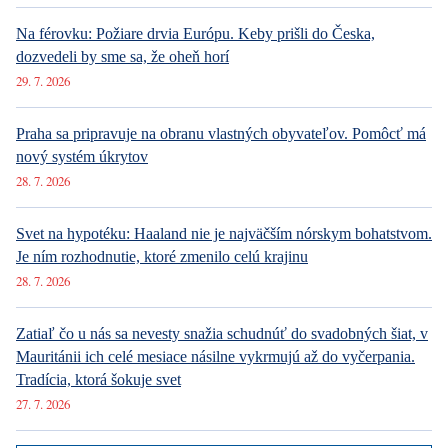
Na férovku: Požiare drvia Európu. Keby prišli do Česka,
dozvedeli by sme sa, že oheň horí
29. 7. 2026
Praha sa pripravuje na obranu vlastných obyvateľov. Pomôcť má
nový systém úkrytov
28. 7. 2026
Svet na hypotéku: Haaland nie je najväčším nórskym bohatstvom.
Je ním rozhodnutie, ktoré zmenilo celú krajinu
28. 7. 2026
Zatiaľ čo u nás sa nevesty snažia schudnúť do svadobných šiat, v
Mauritánii ich celé mesiace násilne vykrmujú až do vyčerpania.
Tradícia, ktorá šokuje svet
27. 7. 2026