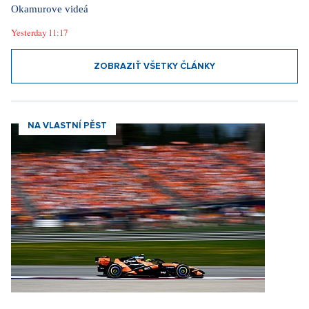
Okamurove videá
Yesterday 11:17
ZOBRAZIŤ VŠETKY ČLÁNKY
NA VLASTNÍ PĚST