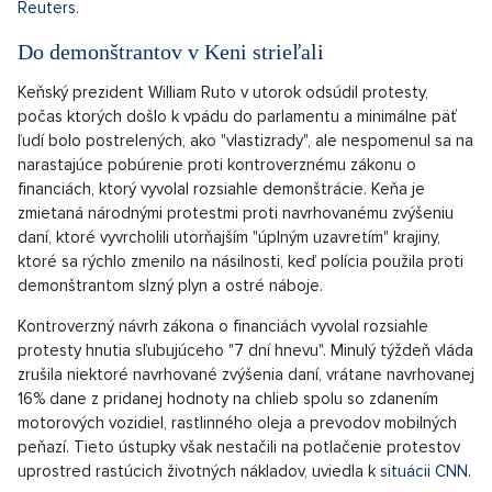
Šestnásť nositeľov Nobelovej ceny za ekonómiu v utorok
podpísalo list, v ktorom varujú, že ak v novembrových
prezidentských voľbách v USA vyhrá republikánsky kandidát
Donald Trump, tým utrpí americká i svetová ekonomika.
Príčinou sú predovšetkým Trumpove plány zaviesť clá na
zahraničné tovary.
V spoločne podpísanom liste, o ktorom ako prvý informoval
server Axios, sa uvádza, že ekonomický program amerického
prezidenta, demokrata Joea Bidena, je "výrazne lepší" než
program Trumpa, bývalého republikánskeho prezidenta
usilujúceho o druhé funkčné obdobie, napísala
agentúra
Reuters
.
Do demonštrantov v Keni strieľali
Keňský prezident William Ruto v utorok odsúdil protesty,
počas ktorých došlo k vpádu do parlamentu a minimálne päť
ľudí bolo postrelených, ako "vlastizrady", ale nespomenul sa na
narastajúce pobúrenie proti kontroverznému zákonu o
financiách, ktorý vyvolal rozsiahle demonštrácie. Keňa je