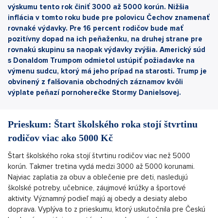
výskumu tento rok činiť 3000 až 5000 korún. Nižšia
inflácia v tomto roku bude pre polovicu Čechov znamenať
rovnaké výdavky. Pre 16 percent rodičov bude mať
pozitívny dopad na ich peňaženku, na druhej strane pre
rovnakú skupinu sa naopak výdavky zvýšia. Americký súd
s Donaldom Trumpom odmietol ustúpiť požiadavke na
výmenu sudcu, ktorý má jeho prípad na starosti. Trump je
obvinený z falšovania obchodných záznamov kvôli
výplate peňazí pornoherečke Stormy Danielsovej.
Prieskum: Štart školského roka stojí štvrtinu
rodičov viac ako 5000 Kč
Štart školského roka stojí štvrtinu rodičov viac než 5000
korún. Takmer tretina vydá medzi 3000 až 5000 korunami.
Najviac zaplatia za obuv a oblečenie pre deti, nasledujú
školské potreby, učebnice, záujmové krúžky a športové
aktivity. Významný podieľ majú aj obedy a desiaty alebo
doprava. Vyplýva to z prieskumu, ktorý uskutočnila pre Českú