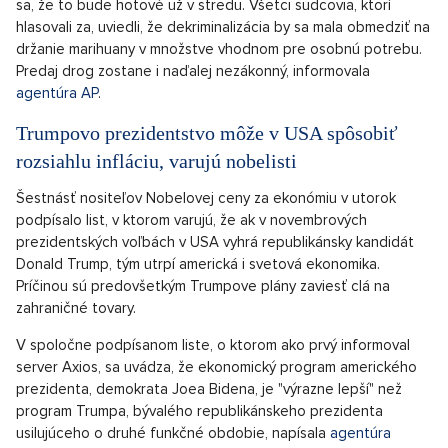
počet väzňov v Brazílii
Brazílsky Najvyšší súd v utorok odsúhlasil dekriminalizáciu
držania marihuany pre osobnú potrebu, čím sa táto krajina
stala jednou z posledných v Latinskej Amerike. Rozhodnutím
by krajina mohla znížiť počet väzňov. Po utorňajšom konečnom
hlasovaní sa väčšina sudcov jedenástičlenného súdu vyslovila
za dekriminalizáciu od začiatku rokovania v roku 2015.
Sudcovia ešte musia určiť maximálne množstvo marihuany,
ktoré by bolo charakterizované ako určené pre osobnú
potrebu, a kedy rozhodnutie nadobudne platnosť. Očakáva
sa, že to bude hotové už v stredu. Všetci sudcovia, ktorí
hlasovali za, uviedli, že dekriminalizácia by sa mala obmedziť na
držanie marihuany v množstve vhodnom pre osobnú potrebu.
Predaj drog zostane i naďalej nezákonný, informovala
agentúra AP
.
Trumpovo prezidentstvo môže v USA spôsobiť
rozsiahlu infláciu, varujú nobelisti