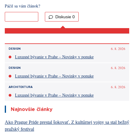
zmietaná národnými protestmi proti navrhovanému zvýšeniu
daní, ktoré vyvrcholili utorňajším "úplným uzavretím" krajiny,
ktoré sa rýchlo zmenilo na násilnosti, keď polícia použila proti
demonštrantom slzný plyn a ostré náboje.
Kontroverzný návrh zákona o financiách vyvolal rozsiahle
protesty hnutia sľubujúceho "7 dní hnevu". Minulý týždeň vláda
zrušila niektoré navrhované zvýšenia daní, vrátane navrhovanej
16% dane z pridanej hodnoty na chlieb spolu so zdanením
motorových vozidiel, rastlinného oleja a prevodov mobilných
peňazí. Tieto ústupky však nestačili na potlačenie protestov
uprostred rastúcich životných nákladov, uviedla k
situácii CNN
.
Páčil sa vám článok?
Diskusie
0
Vstúpiť do diskusie
Sdílet článek: