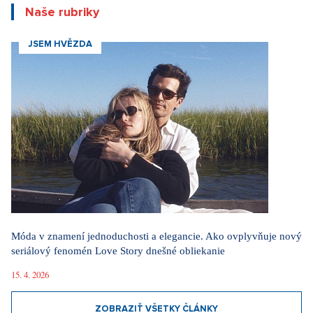
Na férovku: Požiare drvia Európu. Keby prišli do Česka,
dozvedeli by sme sa, že oheň horí
29. 7. 2026
ZOBRAZIŤ VŠETKY NOVINKY
Videa
Za komunizmu sme to mali ľahšie. Modlím sa za
svetový mier, hovorí legendárna herečka Lenka
Termerová
30. 3. 2026
Dieťa si vo škole vybralo sériového vraha, hovorí