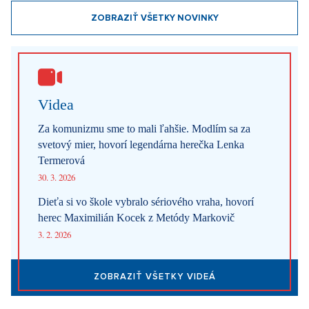
Luxusné bývanie v Prahe – Novinky v ponuke
Najnovšie články
Ako Prague Pride prestal šokovať. Z kultúrnej vojny sa stal bežný
pražský festival
5. 8. 2026
Beriem si mormóna: Nepije alkohol ani kávu, sex si necháva až
po svadbe. Cirkev radí, ako na prvé rande
4. 8. 2026
Internetové obchody dobývajú sociálne siete. Najviac ľudí
nakupuje software, elektroniku a darčekové predmety
1. 8. 2026
Móda podľa Aleny Schillerovej: Nebojí sa výrazných farieb a
pochopila, že štýl je súčasťou jej značky
31. 7. 2026