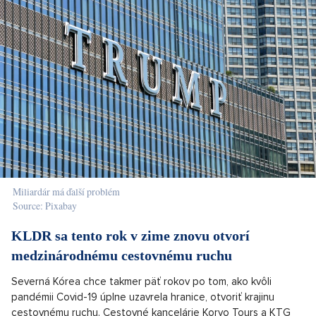
Miliardár má ďalší problém
Source: Pixabay
KLDR sa tento rok v zime znovu otvorí
medzinárodnému cestovnému ruchu
Severná Kórea chce takmer päť rokov po tom, ako kvôli
pandémii Covid-19 úplne uzavrela hranice, otvoriť krajinu
cestovnému ruchu. Cestovné kancelárie Koryo Tours a KTG