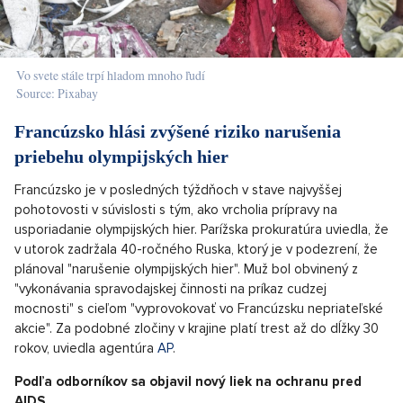
Vo svete stále trpí hladom mnoho ľudí
Source: Pixabay
Francúzsko hlási zvýšené riziko narušenia
priebehu olympijských hier
Francúzsko je v posledných týždňoch v stave najvyššej
pohotovosti v súvislosti s tým, ako vrcholia prípravy na
usporiadanie olympijských hier. Parížska prokuratúra uviedla, že
v utorok zadržala 40-ročného Ruska, ktorý je v podezrení, že
plánoval "narušenie olympijských hier". Muž bol obvinený z
"vykonávania spravodajskej činnosti na príkaz cudzej
mocnosti" s cieľom "vyprovokovať vo Francúzsku nepriateľské
akcie". Za podobné zločiny v krajine platí trest až do dĺžky 30
rokov, uviedla agentúra
AP
.
Podľa odborníkov sa objavil nový liek na ochranu pred
AIDS