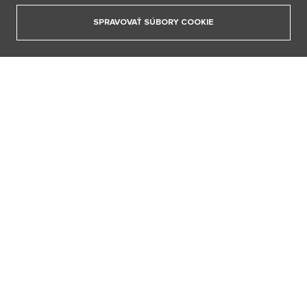
Móda v znamení jednoduchosti a elegancie. Ako ovplyvňuje nový
SPRAVOVAŤ SÚBORY COOKIE
seriálový fenomén Love Story dnešné obliekanie
15. 4. 2026
ZOBRAZIŤ VŠETKY ČLÁNKY
BERIEM SI