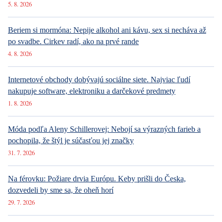
Tagy:
USA
Trump
marihuana
Rutte
Stoltenberg
NATO
svět
Evropa
6. 8. 2026
DESIGN
Luxusné bývanie v Prahe – Novinky v ponuke
6. 8. 2026
DESIGN
Luxusné bývanie v Prahe – Novinky v ponuke
6. 8. 2026
ARCHITEKTURA