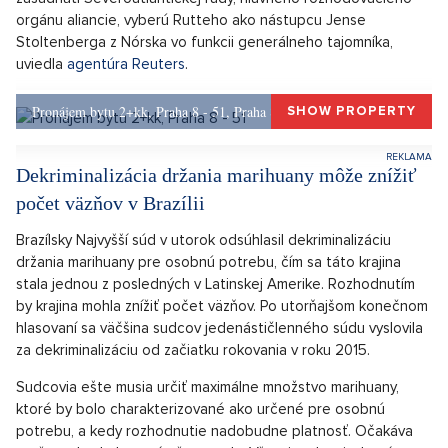
niekoľko ľudí životmi.
Po Stoltenbergovi sa do čela NATO postaví Mark
Rutte
NATO dnes formálne rozhodne o menovaní holandského
premiéra Marka Rutteho svojím budúcim šéfom, zatiaľ čo na
jeho prahu zuří vojna na Ukrajine a nad budúcim postojom
Spojených štátov k transatlantickej aliancii visí neistota.
Podľa diplomatov sa očakáva, že veľvyslanci 32 krajín NATO na
zasadnutí Severoatlantickej rady, hlavného rozhodovacieho
orgánu aliancie, vyberú Rutteho ako nástupcu Jense
Stoltenberga z Nórska vo funkcii generálneho tajomníka,
uviedla
agentúra Reuters
.
Pronájem bytu 2+kk, Praha 8 - 51, Praha 8
SHOW PROPERTY
Dekriminalizácia držania marihuany môže znížiť