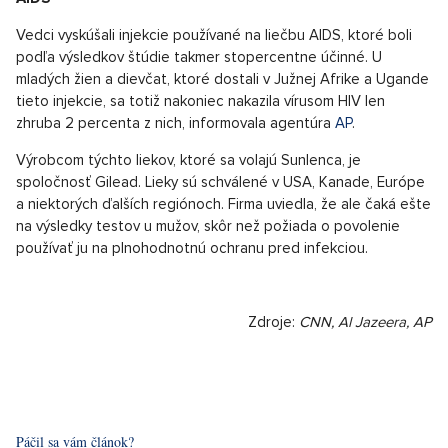
Vedci vyskúšali injekcie používané na liečbu AIDS, ktoré boli
podľa výsledkov štúdie takmer stopercentne účinné. U
mladých žien a dievčat, ktoré dostali v Južnej Afrike a Ugande
tieto injekcie, sa totiž nakoniec nakazila vírusom HIV len
zhruba 2 percenta z nich, informovala agentúra
AP
.
Výrobcom týchto liekov, ktoré sa volajú Sunlenca, je
spoločnosť Gilead. Lieky sú schválené v USA, Kanade, Európe
a niektorých ďalších regiónoch. Firma uviedla, že ale čaká ešte
na výsledky testov u mužov, skôr než požiada o povolenie
používať ju na plnohodnotnú ochranu pred infekciou.
Zdroje:
CNN, Al Jazeera, AP
Páčil sa vám článok?