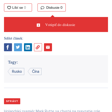
Diskusie
0
Vstúpiť do diskusie
Sdílet článek:
Tagy:
Rusko
Čína
SPRÁVY
Holandský premiér Mark Rutte sa chystá na prevzatie role