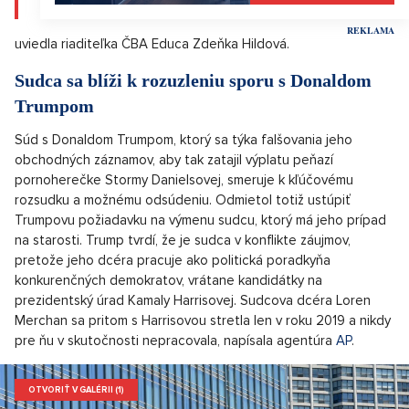
uviedla riaditeľka ČBA Educa Zdeňka Hildová.
Sudca sa blíži k rozuzleniu sporu s Donaldom
Trumpom
Súd s Donaldom Trumpom, ktorý sa týka falšovania jeho
obchodných záznamov, aby tak zatajil výplatu peňazí
pornoherečke Stormy Danielsovej, smeruje k kľúčovému
rozsudku a možnému odsúdeniu. Odmietol totiž ustúpiť
Trumpovu požiadavku na výmenu sudcu, ktorý má jeho prípad
na starosti. Trump tvrdí, že je sudca v konflikte záujmov,
pretože jeho dcéra pracuje ako politická poradkyňa
konkurenčných demokratov, vrátane kandidátky na
prezidentský úrad Kamaly Harrisovej. Sudcova dcéra Loren
Merchan sa pritom s Harrisovou stretla len v roku 2019 a nikdy
pre ňu v skutočnosti nepracovala, napísala agentúra
AP
.
OTVORIŤ V GALÉRII (1)