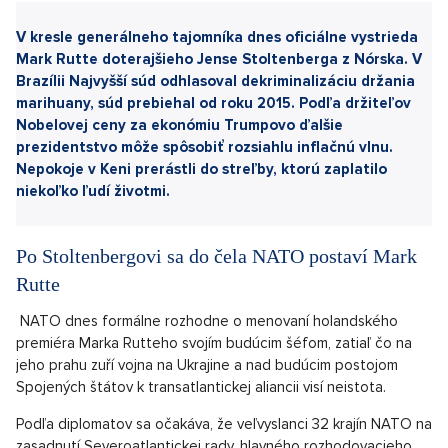
Sdílet článek:
V kresle generálneho tajomníka dnes oficiálne vystrieda
Mark Rutte doterajšieho Jense Stoltenberga z Nórska. V
Brazílii Najvyšší súd odhlasoval dekriminalizáciu držania
marihuany, súd prebiehal od roku 2015. Podľa držiteľov
Nobelovej ceny za ekonómiu Trumpovo ďalšie
prezidentstvo môže spôsobiť rozsiahlu inflačnú vlnu.
Nepokoje v Keni prerástli do streľby, ktorú zaplatilo