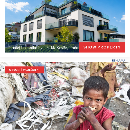
Prodej luxusního bytu 3+kk Košíře, Praha 5 –, Praha 5
SHOW PROPERTY
OTVORIŤ V GALÉRII (1)