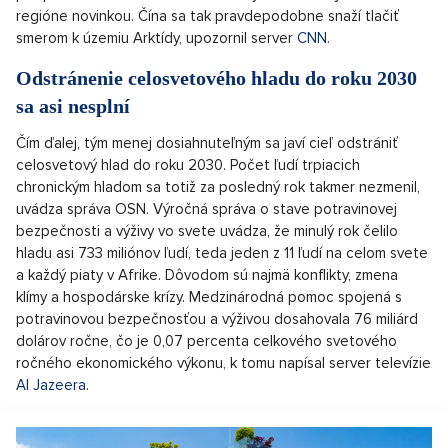
regióne novinkou. Čína sa tak pravdepodobne snaží tlačiť
smerom k územiu Arktídy, upozornil server
CNN
.
Odstránenie celosvetového hladu do roku 2030
sa asi nesplní
Čím ďalej, tým menej dosiahnuteľným sa javí cieľ odstrániť
celosvetový hlad do roku 2030. Počet ľudí trpiacich
chronickým hladom sa totiž za posledný rok takmer nezmenil,
uvádza správa OSN. Výročná správa o stave potravinovej
bezpečnosti a výživy vo svete uvádza, že minulý rok čelilo
hladu asi 733 miliónov ľudí, teda jeden z 11 ľudí na celom svete
a každý piaty v Afrike. Dôvodom sú najmä konflikty, zmena
klímy a hospodárske krízy. Medzinárodná pomoc spojená s
potravinovou bezpečnosťou a výživou dosahovala 76 miliárd
dolárov ročne, čo je 0,07 percenta celkového svetového
ročného ekonomického výkonu, k tomu napísal server televízie
Al Jazeera
.