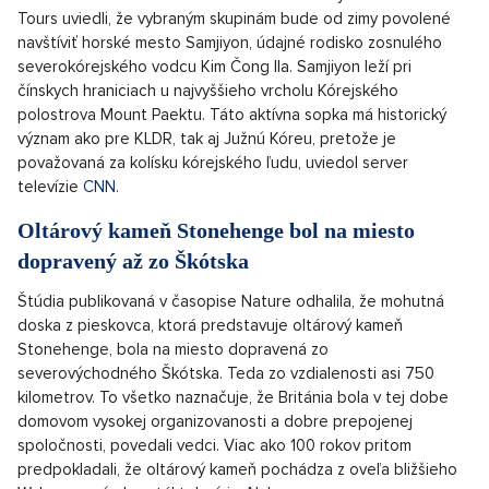
Tours uviedli, že vybraným skupinám bude od zimy povolené
navštíviť horské mesto Samjiyon, údajné rodisko zosnulého
severokórejského vodcu Kim Čong Ila. Samjiyon leží pri
čínskych hraniciach u najvyššieho vrcholu Kórejského
polostrova Mount Paektu. Táto aktívna sopka má historický
význam ako pre KLDR, tak aj Južnú Kóreu, pretože je
považovaná za kolísku kórejského ľudu, uviedol server
televízie
CNN
.
Oltárový kameň Stonehenge bol na miesto
dopravený až zo Škótska
Štúdia publikovaná v časopise Nature odhalila, že mohutná
doska z pieskovca, ktorá predstavuje oltárový kameň
Stonehenge, bola na miesto dopravená zo
severovýchodného Škótska. Teda zo vzdialenosti asi 750
kilometrov. To všetko naznačuje, že Británia bola v tej dobe
domovom vysokej organizovanosti a dobre prepojenej
spoločnosti, povedali vedci. Viac ako 100 rokov pritom
predpokladali, že oltárový kameň pochádza z oveľa bližšieho