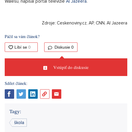
Walesu, napísal portál televízie
Al Jazeera
.
Zdroje: Ceskenoviny.cz, AP, CNN, Al Jazeera
Páčil sa vám článok?
Diskusie
0
Vstúpiť do diskusie
Sdílet článek:
Tagy:
škola