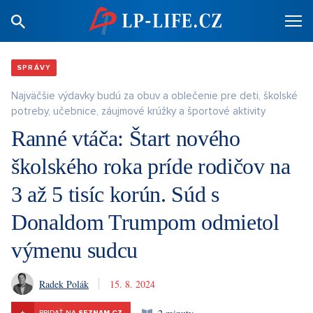
SPRÁVY
Najväčšie výdavky budú za obuv a oblečenie pre deti, školské
potreby, učebnice, záujmové krúžky a športové aktivity
Ranné vtáča: Štart nového
školského roka príde rodičov na
3 až 5 tisíc korún. Súd s
Donaldom Trumpom odmietol
výmenu sudcu
Radek Polák
15. 8. 2024
+