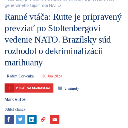
generálneho tajomníka NATO.
Ranné vtáča: Rutte je pripravený
prevziať po Stoltenbergovi
vedenie NATO. Brazílsky súd
rozhodol o dekriminalizácii
marihuany
Radim Červenka
26. 6. 2024
2 minuty
+
PRIDAŤ NA
SEZNAM.CZ