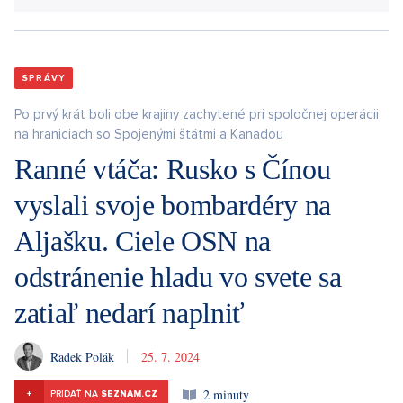
SPRÁVY
Po prvý krát boli obe krajiny zachytené pri spoločnej operácii
na hraniciach so Spojenými štátmi a Kanadou
Ranné vtáča: Rusko s Čínou
vyslali svoje bombardéry na
Aljašku. Ciele OSN na
odstránenie hladu vo svete sa
zatiaľ nedarí naplniť
Radek Polák
25. 7. 2024
2 minuty
+
PRIDAŤ NA
SEZNAM.CZ