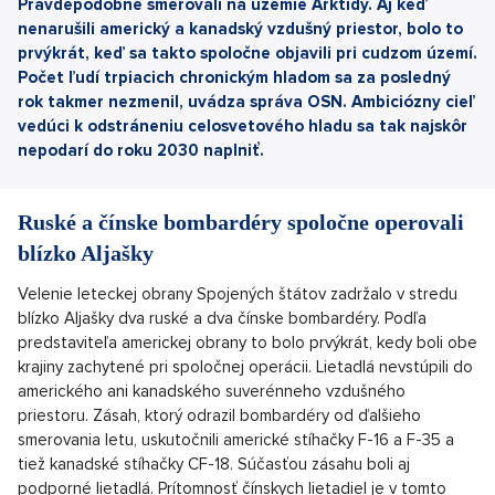
Pravdepodobne smerovali
na územie Arktídy. Aj keď
nenarušili americký a kanadský vzdušný priestor, bolo to
prvýkrát, keď sa takto spoločne objavili pri cudzom území.
Počet ľudí trpiacich chronickým hladom sa za posledný
rok takmer nezmenil, uvádza správa OSN. Ambiciózny cieľ
vedúci k odstráneniu celosvetového hladu sa tak najskôr
nepodarí do roku 2030 naplniť.
Ruské a čínske bombardéry spoločne operovali
blízko Aljašky
Velenie leteckej obrany Spojených štátov zadržalo v stredu
blízko Aljašky dva ruské a dva čínske bombardéry. Podľa
predstaviteľa americkej obrany to bolo prvýkrát, kedy boli obe
krajiny zachytené pri spoločnej operácii. Lietadlá nevstúpili do
amerického ani kanadského suverénneho vzdušného
priestoru. Zásah, ktorý odrazil bombardéry od ďalšieho
smerovania letu, uskutočnili americké stíhačky F-16 a F-35 a
tiež kanadské stíhačky CF-18. Súčasťou zásahu boli aj
podporné lietadlá. Prítomnosť čínskych lietadiel je v tomto