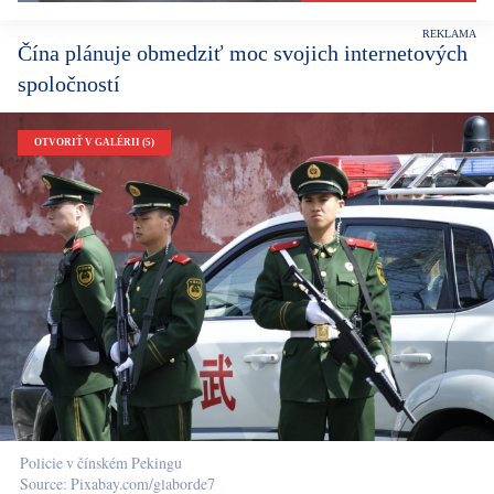
Čína plánuje obmedziť moc svojich internetových
spoločností
OTVORIŤ V GALÉRII (5)
Policie v čínském Pekingu
Source: Pixabay.com/glaborde7