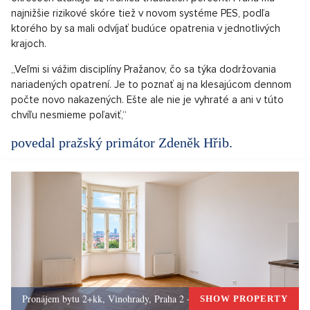
najnižšie rizikové skóre tiež v novom systéme PES, podľa
ktorého by sa mali odvíjať budúce opatrenia v jednotlivých
krajoch.
„Veľmi si vážim disciplíny Pražanov, čo sa týka dodržovania
nariadených opatrení. Je to poznať aj na klesajúcom dennom
počte novo nakazených. Ešte ale nie je vyhraté a ani v túto
chvíľu nesmieme poľaviť,“
povedal pražský primátor Zdeněk Hřib.
Pronájem bytu 2+kk, Vinohrady, Praha 2 - 50 m², Praha 2
SHOW PROPERTY