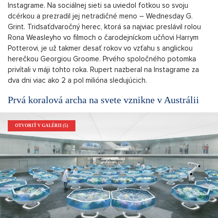
Instagrame. Na sociálnej sieti sa uviedol fotkou so svoju
dcérkou a prezradil jej netradičné meno – Wednesday G.
Grint. Tridsaťdvaročný herec, ktorá sa najviac preslávil rolou
Rona Weasleyho vo filmoch o čarodejníckom učňovi Harrym
Potterovi, je už takmer desať rokov vo vzťahu s anglickou
herečkou Georgiou Groome. Prvého spoločného potomka
privítali v máji tohto roka. Rupert nazberal na Instagrame za
dva dni viac ako 2 a pol milióna sledujúcich.
Prvá koralová archa na svete vznikne v Austrálii
OTVORIŤ V GALÉRII (5)