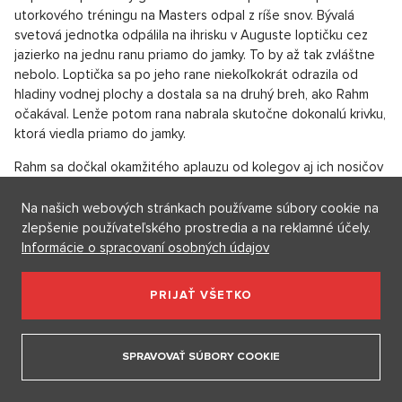
trilkovali o svojich úspechoch.
OTVORIŤ V GALÉRII (3)
Golfista odpaluje.
Source: pixabay.com/guildrl
Rana, ktorú nikto nevidel
Už počas tréningov sa hráčom darili neuveriteľné
kúsky.
Na našich webových stránkach používame súbory cookie na
Napríklad španielsky golfista Jon Rahm predviedol počas
zlepšenie používateľského prostredia a na reklamné účely.
utorkového tréningu na Masters odpal z ríše snov. Bývalá
Informácie o spracovaní osobných údajov
svetová jednotka odpálila na ihrisku v Auguste loptičku cez
jazierko na jednu ranu priamo do jamky. To by až tak zvláštne
PRIJAŤ VŠETKO
nebolo. Loptička sa po jeho rane niekoľkokrát odrazila od
hladiny vodnej plochy a dostala sa na druhý breh, ako Rahm
očakával. Lenže potom rana nabrala skutočne dokonalú krivku,
SPRAVOVAŤ SÚBORY COOKIE
ktorá viedla priamo do jamky.
Rahm sa dočkal okamžitého aplauzu od kolegov aj ich nosičov