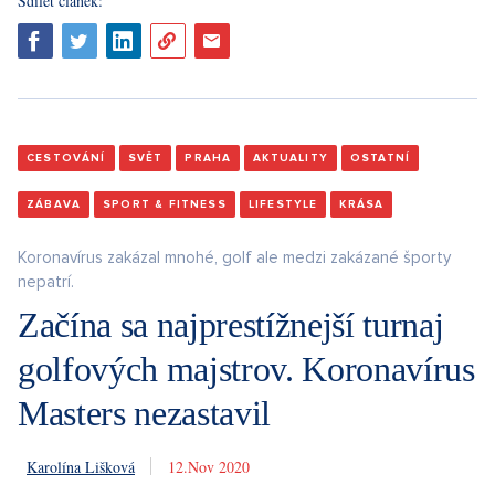
Sdílet článek:
CESTOVÁNÍ
SVĚT
PRAHA
AKTUALITY
OSTATNÍ
ZÁBAVA
SPORT & FITNESS
LIFESTYLE
KRÁSA
Koronavírus zakázal mnohé, golf ale medzi zakázané športy
nepatrí.
Začína sa najprestížnejší turnaj
golfových majstrov. Koronavírus
Masters nezastavil
Karolína Lišková
12. 11. 2020