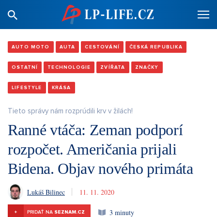
AUTO MOTO
AUTA
CESTOVÁNÍ
ČESKÁ REPUBLIKA
OSTATNÍ
TECHNOLOGIE
ZVÍŘATA
ZNAČKY
LIFESTYLE
KRÁSA
Tieto správy nám rozprúdili krv v žilách!
Ranné vtáča: Zeman podporí
rozpočet. Američania prijali
Bidena. Objav nového primáta
Lukáš Bilinec
11. 11. 2020
3 minuty
+
PRIDAŤ NA
SEZNAM.CZ