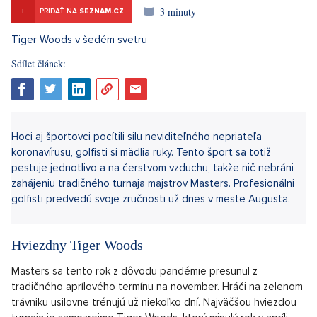
3 minuty
+
PRIDAŤ NA
SEZNAM.CZ
Sdílet článek: