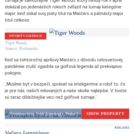
Hoci aj športovci pocítili silu neviditeľného nepriateľa
koronavírusu, golfisti si mädlia ruky. Tento šport sa totiž
pestuje jednotlivo a na čerstvom vzduchu, takže nič nebráni
zahájeniu tradičného turnaja majstrov Masters. Profesionálni
golfisti predvedú svoje zručnosti už dnes v meste Augusta.
Hviezdny Tiger Woods
Masters sa tento rok z dôvodu pandémie presunul z
tradičného aprílového termínu na november. Hráči na zelenom
trávniku usilovne trénujú už niekoľko dní. Najväčšou hviezdou
turnaja je samozrejme Tiger Woods, ktorý minulý rok v apríli
dokázal po jedenástich rokoch zvíťaziť na turnaji kategórie
major, keď získal svoj piaty titul na Masters a pätnásty major
titul celkovo.
OTVORIŤ V GALÉRII (3)
Tiger Woods
Source: Profimedia