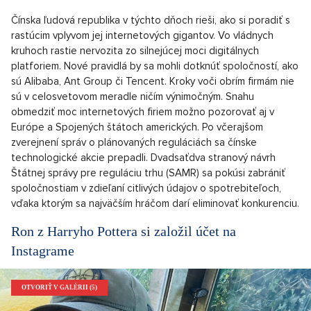
Čínska ľudová republika v týchto dňoch rieši, ako si poradiť s
rastúcim vplyvom jej internetových gigantov. Vo vládnych
kruhoch rastie nervozita zo silnejúcej moci digitálnych
platforiem. Nové pravidlá by sa mohli dotknúť spoločností, ako
sú Alibaba, Ant Group či Tencent. Kroky voči obrím firmám nie
sú v celosvetovom meradle ničím výnimočným. Snahu
obmedziť moc internetových firiem možno pozorovať aj v
Európe a Spojených štátoch amerických. Po včerajšom
zverejnení správ o plánovaných reguláciách sa čínske
technologické akcie prepadli. Dvadsaťdva stranový návrh
Štátnej správy pre reguláciu trhu (SAMR) sa pokúsi zabrániť
spoločnostiam v zdieľaní citlivých údajov o spotrebiteľoch,
vďaka ktorým sa najväčším hráčom darí eliminovať konkurenciu.
Ron z Harryho Pottera si založil účet na
Instagrame
OTVORIŤ V GALÉRII (5)