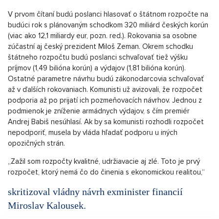
V prvom čítaní budú poslanci hlasovať o štátnom rozpočte na
budúci rok s plánovaným schodkom 320 miliárd českých korún
(viac ako 12,1 miliardy eur, pozn. red.). Rokovania sa osobne
zúčastní aj český prezident Miloš Zeman. Okrem schodku
štátneho rozpočtu budú poslanci schvaľovať tiež výšku
príjmov (1,49 bilióna korún) a výdajov (1,81 bilióna korún).
Ostatné parametre návrhu budú zákonodarcovia schvaľovať
až v ďalších rokovaniach. Komunisti už avizovali, že rozpočet
podporia až po prijatí ich pozmeňovacích návrhov. Jednou z
podmienok je zníženie armádnych výdajov, s čím premiér
Andrej Babiš nesúhlasí. Ak by sa komunisti rozhodli rozpočet
nepodporiť, musela by vláda hľadať podporu u iných
opozičných strán.
„Zažil som rozpočty kvalitné, udržiavacie aj zlé. Toto je prvý
rozpočet, ktorý nemá čo do činenia s ekonomickou realitou,“
skritizoval vládny návrh exminister financií
Miroslav Kalousek.