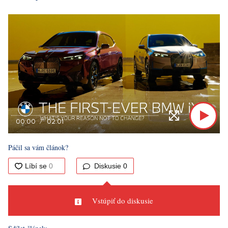
00:00
02:01
Páčil sa vám článok?
Diskusie
0
Vstúpiť do diskusie