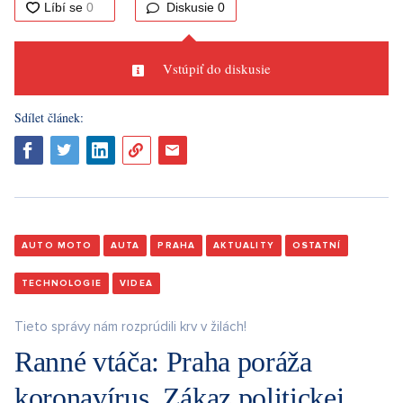
Diskusie
0
Vstúpiť do diskusie
Sdílet článek:
AUTO MOTO
AUTA
PRAHA
AKTUALITY
OSTATNÍ
TECHNOLOGIE
VIDEA
Tieto správy nám rozprúdili krv v žilách!
Ranné vtáča: Praha poráža
koronavírus. Zákaz politickej