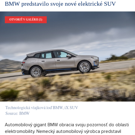
BMW predstavilo svoje nové elektrické SUV
OTVORIŤ V GALÉRII (5)
Technologická vlajková loď BMW, iX SUV
Source: BMW
Automobilový gigant BMW obracia svoju pozornosť do oblasti
elektromobility. Nemecký automobilový výrobca predstavil