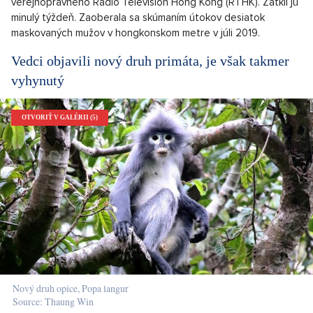
verejnoprávneho Radio Television Hong Kong (RTHK). Zatkli ju
minulý týždeň. Zaoberala sa skúmaním útokov desiatok
maskovaných mužov v hongkonskom metre v júli 2019.
Vedci objavili nový druh primáta, je však takmer
vyhynutý
OTVORIŤ V GALÉRII (5)
Nový druh opice, Popa langur
Source: Thaung Win