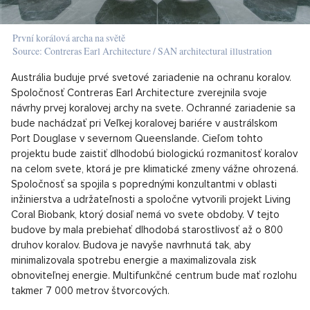
První korálová archa na světě
Source: Contreras Earl Architecture / SAN architectural illustration
Austrália buduje prvé svetové zariadenie na ochranu koralov.
Spoločnosť Contreras Earl Architecture zverejnila svoje
návrhy prvej koralovej archy na svete. Ochranné zariadenie sa
bude nachádzať pri Veľkej koralovej bariére v austrálskom
Port Douglase v severnom Queenslande. Cieľom tohto
projektu bude zaistiť dlhodobú biologickú rozmanitosť koralov
na celom svete, ktorá je pre klimatické zmeny vážne ohrozená.
Spoločnosť sa spojila s poprednými konzultantmi v oblasti
inžinierstva a udržateľnosti a spoločne vytvorili projekt Living
Coral Biobank, ktorý dosiaľ nemá vo svete obdoby. V tejto
budove by mala prebiehať dlhodobá starostlivosť až o 800
druhov koralov. Budova je navyše navrhnutá tak, aby
minimalizovala spotrebu energie a maximalizovala zisk
obnoviteľnej energie. Multifunkčné centrum bude mať rozlohu
takmer 7 000 metrov štvorcových.