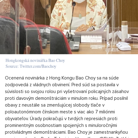
Hongkongská novinářka Bao Choy
Source: Twitter.com/Baochoy
Ocenená novinárka z Hong Kongu Bao Choy sa na súde
zodpovedá z vládnych obvinení. Pred súd sa postavila v
súvislosti so svojou rolou pri vyšetrovaní policajných zásahov
proti davovým demonštráciám v minulom roku. Prípad posilnil
obavy z neustále sa zmenšujúcej slobody tlače v
poloautonómnom čínskom meste s viac ako 7 miliónmi
obyvateľov. Úrady pokračujú v tvrdých represiách proti
prominentným osobnostiam spojených s minuloročnými
protivládnymi demonštráciami. Bao Choy je zamestnankyňou