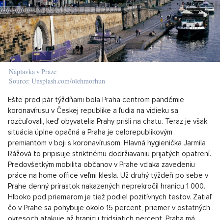
Náplavka v Praze
Source: Unsplash.com/olehmorhun
Ešte pred pár týždňami bola Praha centrom pandémie
koronavírusu v Českej republike a ľudia na vidieku sa
rozčuľovali, keď obyvatelia Prahy prišli na chatu. Teraz je však
situácia úplne opačná a Praha je celorepublikovým
premiantom v boji s koronavírusom. Hlavná hygienička Jarmila
Rážová to pripisuje striktnému dodržiavaniu prijatých opatrení.
Predovšetkým mobilita občanov v Prahe vďaka zavedeniu
práce na home office veľmi klesla. Už druhý týždeň po sebe v
Prahe denný prírastok nakazených neprekročil hranicu 1 000.
Hlboko pod priemerom je tiež podiel pozitívnych testov. Zatiaľ
čo v Prahe sa pohybuje okolo 15 percent, priemer v ostatných
okresoch atakuje až hranicu tridsiatich percent. Praha má