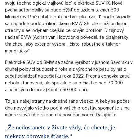
svoju technologickú vlajkovú loď, elektrické SUV iX. Nová
pýcha automobilky sa bude pýšiť dojazdom takmer 500
kilometrov. Plné nabitie batérie by malo trvať 11 hodín. Vozidlo
sa nápadne podobá ikonickému BMW X5, ale s nižšou líniou
strechy a aerodynamickejším celkovým profilom. Dizajnový
riaditeľ BMW (Adrian van Hooydonk) povedal, že dizajnérsky
tím chcel, aby exteriér vyzeral „čisto, robustne a takmer
monoliticky“.
Elektrické SUV od BMW sa začne vyrábať v južnom Bavorsku v
druhej polovici budúceho roka a z výrobného pásu by malo
začať schádzať na začiatku roka 2022. Presná cenovka zatiaľ
nebola stanovená, ale špekuluje sa o čiastke nad 70 000
amerických dolárov (zhruba 60 000 eur).
To je z našej strany na dnešné ráno všetko. A keby sa počas
dňa nevyvíjalo všetko podľa vašich predstáv, spomeňte si na
múdre slová tibetského duchovného vodcu Dalajlámu:
„Že nedostanete v živote vždy, čo chcete, je
niekedy obrovské šťastie.“