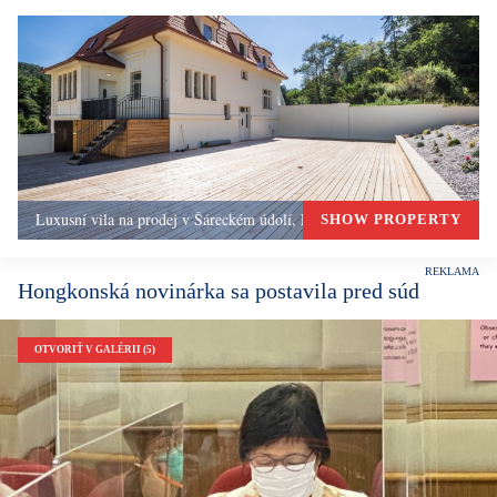
Luxusní vila na prodej v Šáreckém údolí, Praha 6
SHOW PROPERTY
Hongkonská novinárka sa postavila pred súd
OTVORIŤ V GALÉRII (5)