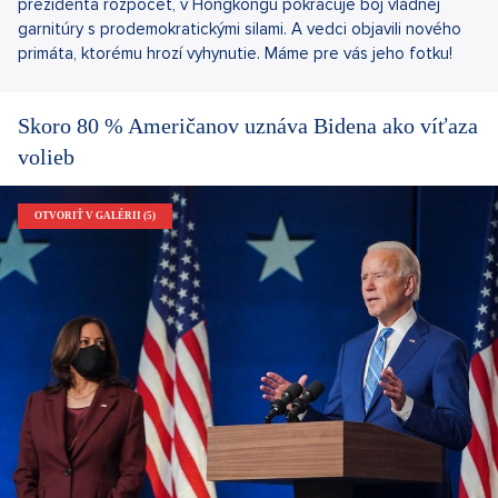
prezidenta rozpočet, v Hongkongu pokračuje boj vládnej
garnitúry s prodemokratickými silami. A vedci objavili nového
primáta, ktorému hrozí vyhynutie. Máme pre vás jeho fotku!
Skoro 80 % Američanov uznáva Bidena ako víťaza
volieb
OTVORIŤ V GALÉRII (5)