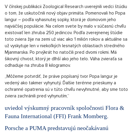
V čínskej publikácii Zoological Research uverejnili vedci štúdiu
o tom, že uskutočnili nový objav primáta. Pomenovali ho Popa
langur – podľa vyhasnutej sopky, ktorá je domovom jeho
najväčšej populácie. Na celom svete by malo v súčasnú chvíľu
existovať len zhruba 250 jedincov. Podľa zverejnenej štúdie
toto zviera žije na zemi už viac ako 1 milión rokov a aktuálne sa
už vyskytuje len v niekoľkých lesnatých oblastiach stredného
Mjanmarska. Po prvýkrát ho natočili pred dvomi rokmi. Má
šikovný chvost, ktorý je dlhší ako jeho telo. Váha zvieraťa sa
odhaduje na zhruba 8 kilogramov.
„Môžeme potvrdiť, že práve popísaný tvor Popa langur je
vedený ako takmer vyhynutý. Ďalšie terénne prieskumy a
ochranné opatrenia sú v túto chvíľu nevyhnutné, aby sme toto
zviera zachránili pred vyhynutím,“
uviedol výskumný pracovník spoločnosti Flora &
Fauna International (FFI) Frank Momberg.
Porsche a PUMA predstavujú neočakávanú