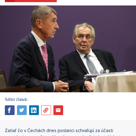
Sdílet článek:
Zatiaľ čo v Čechách dnes poslanci schvaľujú za účasti