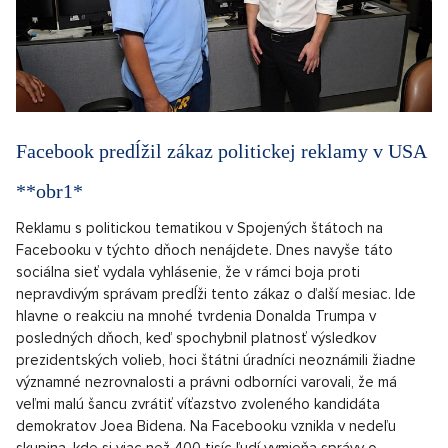
Facebook predĺžil zákaz politickej reklamy v USA
**obr1*
Reklamu s politickou tematikou v Spojených štátoch na
Facebooku v týchto dňoch nenájdete. Dnes navyše táto
sociálna sieť vydala vyhlásenie, že v rámci boja proti
nepravdivým správam predĺži tento zákaz o ďalší mesiac. Ide
hlavne o reakciu na mnohé tvrdenia Donalda Trumpa v
posledných dňoch, keď spochybnil platnosť výsledkov
prezidentských volieb, hoci štátni úradníci neoznámili žiadne
významné nezrovnalosti a právni odborníci varovali, že má
veľmi malú šancu zvrátiť víťazstvo zvoleného kandidáta
demokratov Joea Bidena. Na Facebooku vznikla v nedeľu