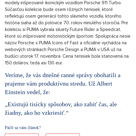
modely inšpirované ikonickým vozidlom Porsche 911 Turbo.
Súčasťou kolekcie bude osem rôznych tenisiek, ktoré
reflektujú osem generácií tohto slávneho vozidla, ktorého
história siaha až do polovice 70. rokov minulého storočia. Pre
kolekciu si PUMA vybrala siluety Future Rider a Speedcat,
ktoré sú inšpirované motoristickým športom. Spolupráca nesie
názov Porsche x PUMA Icons of Fast a oficiálne vychádza na
webových stránkach Porsche Design a PUMA v USA už na
budúci utorok 17. novembra. Cena tenisiek bola stanovená na
150 dolárov, teda asi 130 eur.
Veríme, že vás dnešné ranné správy obohatili a
prajeme vám produktívnu stredu. Už Albert
Einstein vedel, že:
„Existujú tisícky spôsobov, ako zabiť čas, ale
žiadny, ako ho vzkriesiť.“
Páčil sa vám článok?