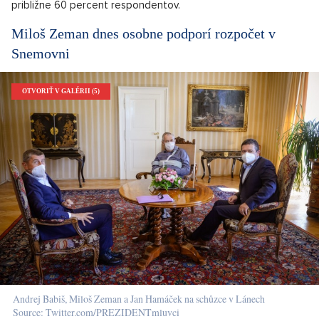
približne 60 percent respondentov.
Miloš Zeman dnes osobne podporí rozpočet v
Snemovni
OTVORIŤ V GALÉRII (5)
Andrej Babiš, Miloš Zeman a Jan Hamáček na schůzce v Lánech
Source: Twitter.com/PREZIDENTmluvci