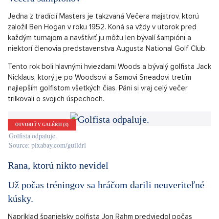
Keď sa tohtoročný aprílový Masters z dôvodu celosvetovej
pandémie zrušil, vyjadrila sa golfová legenda až prekvapivo
pokojne.
„Musíme byť v bezpečí, správať sa inteligentne a robiť to, čo
je pre nás, našich milovaných a naše okolie najlepšie. V živote
sú teraz dôležitejšie veci než golfové turnaje.“
Pronájem bytu 2+kk Vinohrady, Praha 2 - 72 m², Praha 2
SHOW PROPERTY
Večera šampiónov
Jedna z tradícií Masters je takzvaná Večera majstrov, ktorú
založil Ben Hogan v roku 1952. Koná sa vždy v utorok pred
každým turnajom a navštíviť ju môžu len bývalí šampióni a
niektorí členovia predstavenstva Augusta National Golf Club.
Tento rok boli hlavnými hviezdami Woods a bývalý golfista Jack
Nicklaus, ktorý je po Woodsovi a Samovi Sneadovi tretím
najlepším golfistom všetkých čias. Páni si vraj celý večer