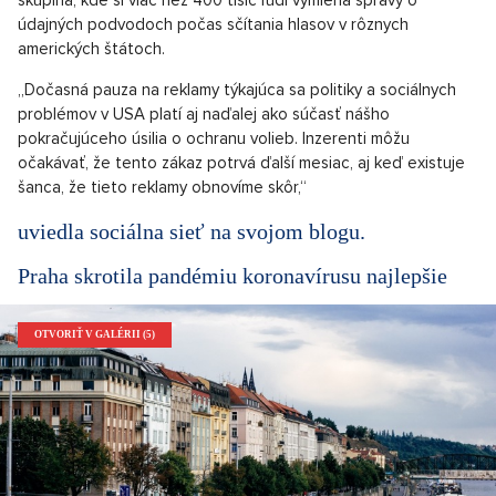
skupina, kde si viac než 400 tisíc ľudí vymieňa správy o
údajných podvodoch počas sčítania hlasov v rôznych
amerických štátoch.
„Dočasná pauza na reklamy týkajúca sa politiky a sociálnych
problémov v USA platí aj naďalej ako súčasť nášho
pokračujúceho úsilia o ochranu volieb. Inzerenti môžu
očakávať, že tento zákaz potrvá ďalší mesiac, aj keď existuje
šanca, že tieto reklamy obnovíme skôr,“
uviedla sociálna sieť na svojom blogu.
Praha skrotila pandémiu koronavírusu najlepšie
OTVORIŤ V GALÉRII (5)