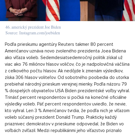
46. americký prezident Joe Biden
Source: Instagram.com/joebiden
Podľa prieskumu agentúry Reuters takmer 80 percent
Američanov uznáva novo zvoleného prezidenta Joea Bidena
ako víťaza volieb. Sedemdesiatsedemročný politik získal už
viac ako 76 miliónov hlasov voličov, čo je nadpolovičná väčšina
z celkového počtu hlasov. Ak nedôjde k zmenám výsledkov,
získa 306 hlasov voliteľov. Od sobotného poobedia do utorka
prebiehal národný prieskum verejnej mienky. Podľa názoru 79
% dospelých obyvateľov USA Biden prezidentské voľby vyhral.
Trinásť percent respondentov si počká na konečné oficiálne
výsledky volieb. Päť percent respondentov uviedlo, že nevie,
kto vyhral. Len 3 % Američanov tvrdia, že podľa nich je víťazom
volieb súčasný prezident Donald Trump. Prakticky každý
priaznivec demokratov v prieskume odpovedal, že Biden vo
voľbách zvíťazil. Medzi republikánmi jeho víťazstvo priznalo