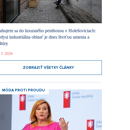
ahujem sa do luxusného penthousu v Holešoviciach:
dysi industriálna oblasť je dnes štvrťou umenia a
ltúry
 3. 2026
ZOBRAZIŤ VŠETKY ČLÁNKY
MÓDA PROTI PROUDU