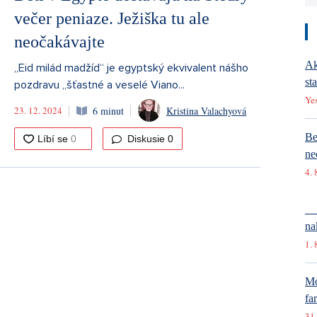
večer peniaze. Ježiška tu ale
neočakávajte
Ak
„Eid milád madžíd“ je egyptský ekvivalent nášho
st
pozdravu „šťastné a veselé Viano...
Ye
23. 12. 2024
6 minut
Kristina Valachyová
Be
Diskusie
0
ne
4. 
In
na
1. 
Mó
fa
31.