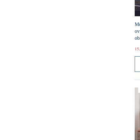
Mó
ov
ob
15.