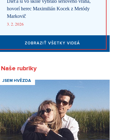
Dieťa si vo škole vybralo sériového vraha,
hovorí herec Maximilián Kocek z Metódy
Markovič
3. 2. 2026
ZOBRAZIŤ VŠETKY VIDEÁ
Naše rubriky
JSEM HVĚZDA