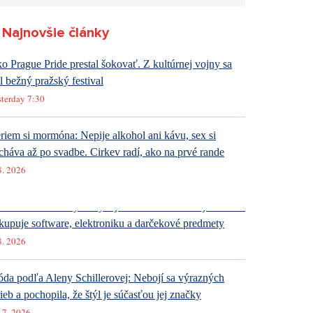
Najnovšie články
o Prague Pride prestal šokovať. Z kultúrnej vojny sa
al bežný pražský festival
sterday 7:30
riem si mormóna: Nepije alkohol ani kávu, sex si
cháva až po svadbe. Cirkev radí, ako na prvé rande
8. 2026
ternetové obchody dobývajú sociálne siete. Najviac ľudí
kupuje software, elektroniku a darčekové predmety
8. 2026
da podľa Aleny Schillerovej: Nebojí sa výrazných
rieb a pochopila, že štýl je súčasťou jej značky
 7. 2026