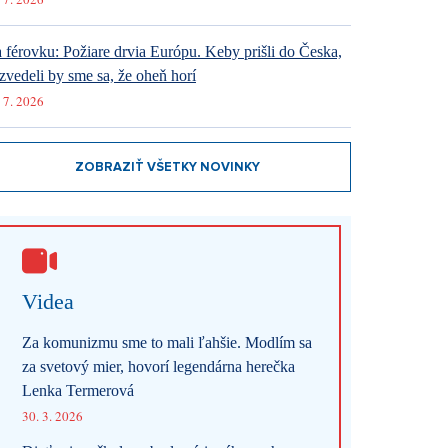
 férovku: Požiare drvia Európu. Keby prišli do Česka,
zvedeli by sme sa, že oheň horí
 7. 2026
ZOBRAZIŤ VŠETKY NOVINKY
Videa
Za komunizmu sme to mali ľahšie. Modlím sa
za svetový mier, hovorí legendárna herečka
Lenka Termerová
30. 3. 2026