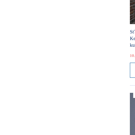
Sť
Ke
ku
10.