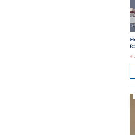
Mó
fa
31.