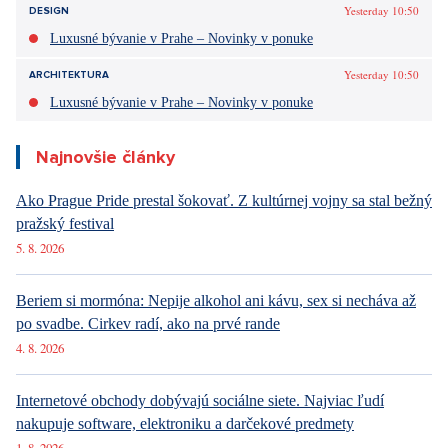
Yesterday 10:50
DESIGN
Luxusné bývanie v Prahe – Novinky v ponuke
Yesterday 10:50
ARCHITEKTURA
Luxusné bývanie v Prahe – Novinky v ponuke
Najnovšie články
Ako Prague Pride prestal šokovať. Z kultúrnej vojny sa stal bežný
pražský festival
5. 8. 2026
Beriem si mormóna: Nepije alkohol ani kávu, sex si necháva až
po svadbe. Cirkev radí, ako na prvé rande
4. 8. 2026
Internetové obchody dobývajú sociálne siete. Najviac ľudí
nakupuje software, elektroniku a darčekové predmety