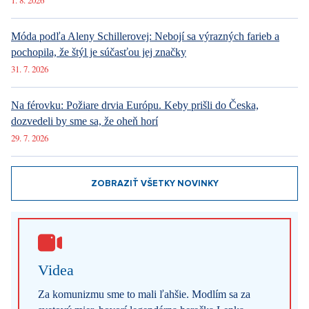
1. 8. 2026
Móda podľa Aleny Schillerovej: Nebojí sa výrazných farieb a
pochopila, že štýl je súčasťou jej značky
31. 7. 2026
Na férovku: Požiare drvia Európu. Keby prišli do Česka,
dozvedeli by sme sa, že oheň horí
29. 7. 2026
ZOBRAZIŤ VŠETKY NOVINKY
Videa
Za komunizmu sme to mali ľahšie. Modlím sa za