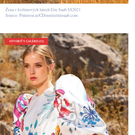
Žena v květinových šatech Elie Saab SS2021
Source: Pinterest.ie/CDousels/eliesaab.com
OTVORIŤ V GALÉRII (15)