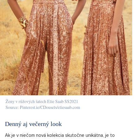
Ženy v růžových šatech Elie Saab SS2021
Source: Pinterest.ie/CDousels/eliesaab.com
Denný aj večerný look
Ak je v niečom nová kolekcia skutočne unikátna, je to