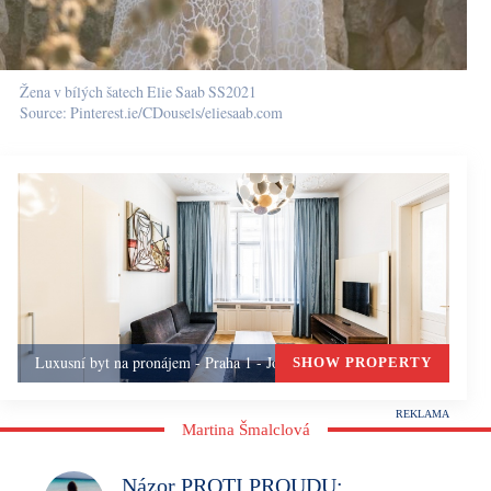
Žena v bílých šatech Elie Saab SS2021
Source: Pinterest.ie/CDousels/eliesaab.com
Luxusní byt na pronájem - Praha 1 - Josefov, Praha 1
SHOW PROPERTY
Martina Šmalclová
Názor PROTI PROUDU: