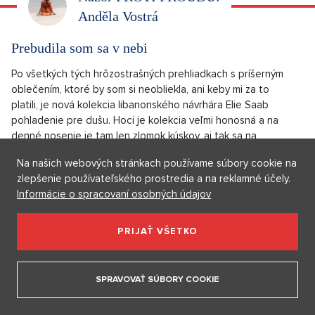
Anděla Vostrá
Prebudila som sa v nebi
Po všetkých tých hrôzostrašných prehliadkach s príšerným
oblečením, ktoré by som si neobliekla, ani keby mi za to
platili, je nová kolekcia libanonského návrhára Elie Saab
pohladenie pre dušu. Hoci je kolekcia veľmi honosná a na
denné nosenie je tam len zlomok kúskov, aj tak sa na
modelky v nádherných šatách pekne pozerá. Samozrejme,
Na našich webových stránkach používame súbory cookie na
to by som nebola ja, aby som na tom predsa len niečo
zlepšenie používateľského prostredia a na reklamné účely.
nenašla. Keď tak nad tým premýšľam, asi si začnem
Informácie o spracovaní osobných údajov
navrhovať oblečenie sama, aby som bola stopercentne
spokojná.
PRIJAŤ VŠETKO
Vypĺznuté kura
SPRAVOVAŤ SÚBORY COOKIE
OTVORIŤ V GALÉRII (5)