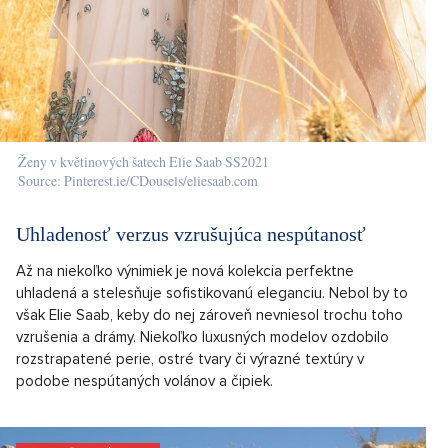
Ženy v květinových šatech Elie Saab SS2021
Source: Pinterest.ie/CDousels/eliesaab.com
Uhladenosť verzus vzrušujúca nespútanosť
Až na niekoľko výnimiek je nová kolekcia perfektne
uhladená a stelesňuje sofistikovanú eleganciu. Nebol by to
však Elie Saab, keby do nej zároveň nevniesol trochu toho
vzrušenia a drámy. Niekoľko luxusných modelov ozdobilo
rozstrapatené perie, ostré tvary či výrazné textúry v
podobe nespútaných volánov a čipiek.