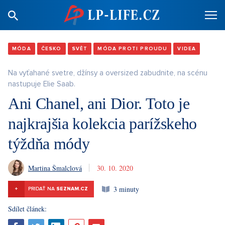
MÓDA
ČESKO
SVĚT
MÓDA PROTI PROUDU
VIDEA
Na vyťahané svetre, džínsy a oversized zabudnite, na scénu
nastupuje Elie Saab.
Ani Chanel, ani Dior. Toto je
najkrajšia kolekcia parížskeho
týždňa módy
Martina Šmalclová
30. 10. 2020
3 minuty
+
PRIDAŤ NA
SEZNAM.CZ
Sdílet článek: