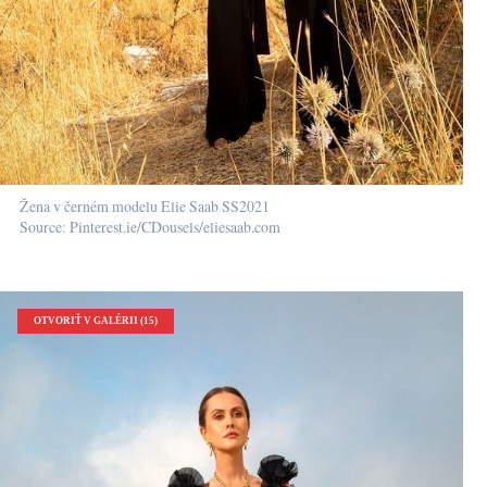
Žena v černém modelu Elie Saab SS2021
Source: Pinterest.ie/CDousels/eliesaab.com
OTVORIŤ V GALÉRII (15)