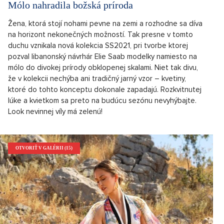
Mólo nahradila božská príroda
Žena, ktorá stojí nohami pevne na zemi a rozhodne sa díva
na horizont nekonečných možností. Tak presne v tomto
duchu vznikala nová kolekcia SS2021, pri tvorbe ktorej
pozval libanonský návrhár Elie Saab modelky namiesto na
mólo do divokej prírody obklopenej skalami. Niet tak divu,
že v kolekcii nechýba ani tradičný jarný vzor – kvetiny,
ktoré do tohto konceptu dokonale zapadajú. Rozkvitnutej
lúke a kvietkom sa preto na budúcu sezónu nevyhýbajte.
Look nevinnej víly má zelenú!
OTVORIŤ V GALÉRII (15)