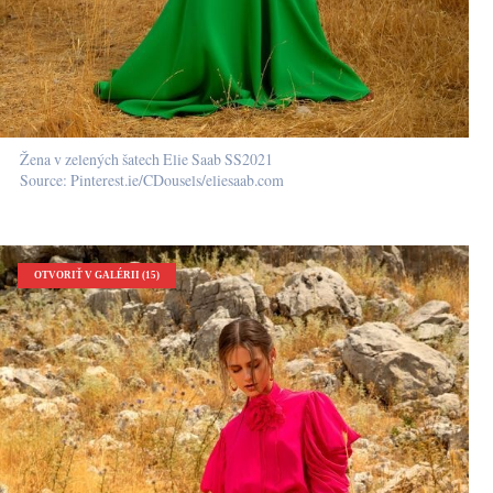
Žena v zelených šatech Elie Saab SS2021
Source: Pinterest.ie/CDousels/eliesaab.com
OTVORIŤ V GALÉRII (15)