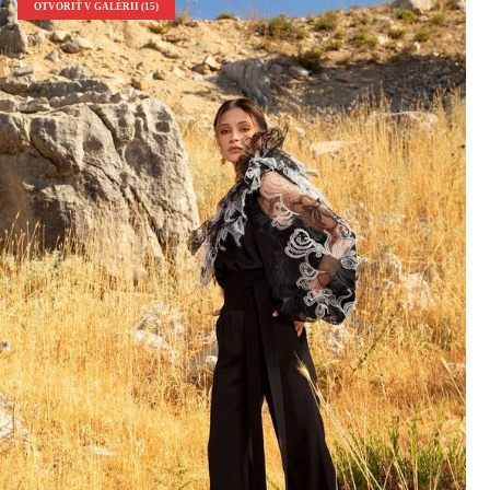
OTVORIŤ V GALÉRII (15)