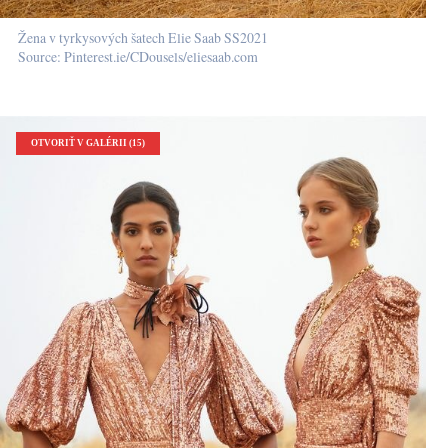
Žena v tyrkysových šatech Elie Saab SS2021
Source: Pinterest.ie/CDousels/eliesaab.com
OTVORIŤ V GALÉRII (15)