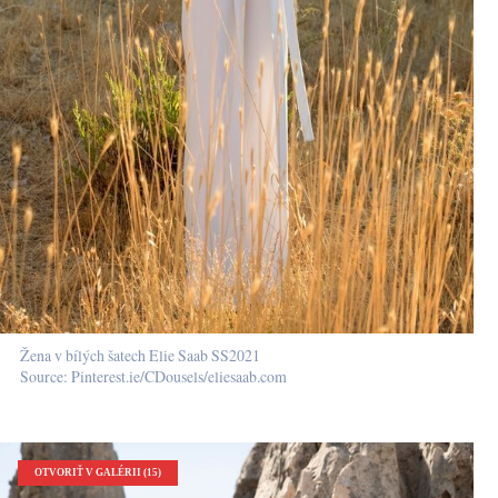
Žena v bílých šatech Elie Saab SS2021
Source: Pinterest.ie/CDousels/eliesaab.com
OTVORIŤ V GALÉRII (15)