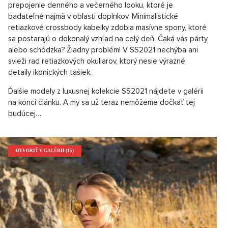
prepojenie denného a večerného looku, ktoré je
badateľné najmä v oblasti doplnkov. Minimalistické
retiazkové crossbody kabelky zdobia masívne spony, ktoré
sa postarajú o dokonalý vzhľad na celý deň. Čaká vás párty
alebo schôdzka? Žiadny problém! V SS2021 nechýba ani
svieži rad retiazkových okuliarov, ktorý nesie výrazné
detaily ikonických tašiek.
Ďalšie modely z luxusnej kolekcie SS2021 nájdete v galérii
na konci článku. A my sa už teraz nemôžeme dočkať tej
budúcej…
OTVORIŤ V GALÉRII (15)