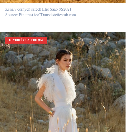
Žena v černých šatech Elie Saab SS2021
Source: Pinterest.ie/CDousels/eliesaab.com
OTVORIŤ V GALÉRII (15)