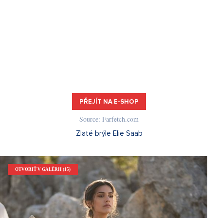
PŘEJÍT NA E-SHOP
Source: Farfetch.com
Zlaté brýle Elie Saab
OTVORIŤ V GALÉRII (15)