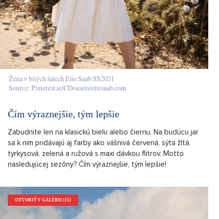
Žena v bílých šatech Elie Saab SS2021
Source: Pinterest.ie/CDousels/eliesaab.com
Čím výraznejšie, tým lepšie
Zabudnite len na klasickú bielu alebo čiernu. Na budúcu jar
sa k nim pridávajú aj farby ako vášnivá červená, sýta žltá,
tyrkysová, zelená a ružová s maxi dávkou flitrov. Motto
nasledujúcej sezóny? Čím výraznejšie, tým lepšie!
OTVORIŤ V GALÉRII (15)