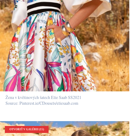
Žena v květinových šatech Elie Saab SS2021
Source: Pinterest.ie/CDousels/eliesaab.com
OTVORIŤ V GALÉRII (15)