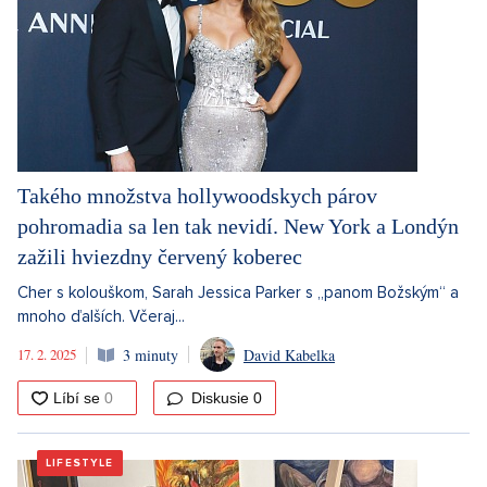
Takého množstva hollywoodskych párov
pohromadia sa len tak nevidí. New York a Londýn
zažili hviezdny červený koberec
Cher s kolouškom, Sarah Jessica Parker s „panom Božským“ a
mnoho ďalších. Včeraj...
17. 2. 2025
3 minuty
David Kabelka
Diskusie
0
LIFESTYLE