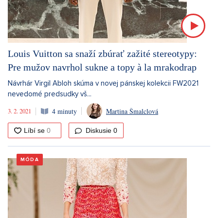
Louis Vuitton sa snaží zbúrať zažité stereotypy:
Pre mužov navrhol sukne a topy à la mrakodrap
Návrhár Virgil Abloh skúma v novej pánskej kolekcii FW2021
nevedomé predsudky vš...
3. 2. 2021
4 minuty
Martina Šmalclová
Diskusie
0
MÓDA