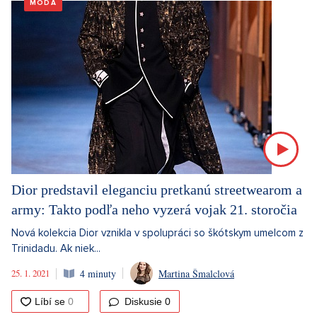
MÓDA
Dior predstavil eleganciu pretkanú streetwearom a
army: Takto podľa neho vyzerá vojak 21. storočia
Nová kolekcia Dior vznikla v spolupráci so škótskym umelcom z
Trinidadu. Ak niek...
25. 1. 2021
4 minuty
Martina Šmalclová
Diskusie
0