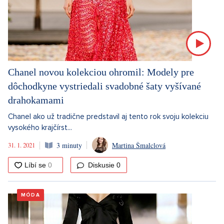
Chanel novou kolekciou ohromil: Modely pre
dôchodkyne vystriedali svadobné šaty vyšívané
drahokamami
Chanel ako už tradične predstavil aj tento rok svoju kolekciu
vysokého krajčírst...
31. 1. 2021
3 minuty
Martina Šmalclová
Diskusie
0
MÓDA