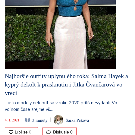
Najhoršie outfity uplynulého roka: Salma Hayek a
kyprý dekolt k prasknutiu i Jitka Čvančarová vo
vreci
Tieto modely celebrít sa v roku 2020 príliš nevydarili. Vo
voľnom čase zrejme vš...
4. 1. 2021
3 minuty
Šárka Peková
Diskusie
0