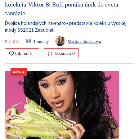
kolekcia Viktor & Rolf ponúka únik do sveta
fantázie
Dvojica holandských návrhárov predstavila kolekciu vysokej
módy SS2021. Zabudnit...
8. 2. 2021
4 minuty
Martina Šmalclová
Diskusie
0
MÓDA