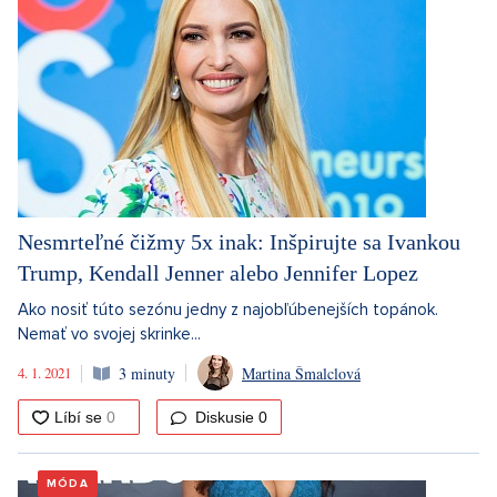
Nesmrteľné čižmy 5x inak: Inšpirujte sa Ivankou
Trump, Kendall Jenner alebo Jennifer Lopez
Ako nosiť túto sezónu jedny z najobľúbenejších topánok.
Nemať vo svojej skrinke...
4. 1. 2021
3 minuty
Martina Šmalclová
Diskusie
0
MÓDA