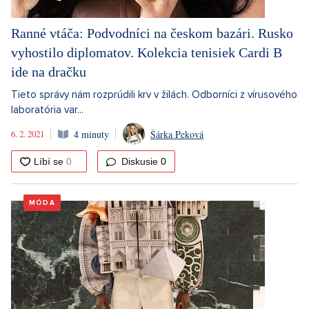
Ranné vtáča: Podvodníci na českom bazári. Rusko
vyhostilo diplomatov. Kolekcia tenisiek Cardi B
ide na dračku
Tieto správy nám rozprúdili krv v žilách. Odborníci z vírusového
laboratória var...
6. 2. 2021
4 minuty
Šárka Peková
Diskusie
0
MÓDA