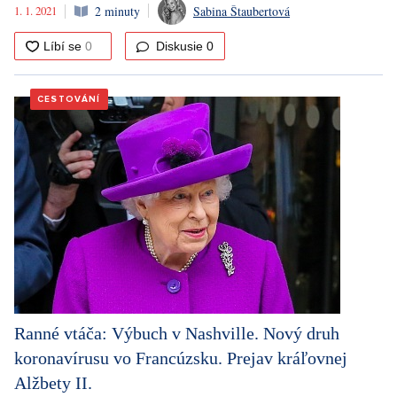
1. 1. 2021
2 minuty
Sabina Štaubertová
Diskusie
0
CESTOVÁNÍ
Ranné vtáča: Výbuch v Nashville. Nový druh
koronavírusu vo Francúzsku. Prejav kráľovnej
Alžbety II.