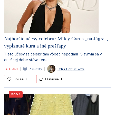
Najhoršie účesy celebrít: Miley Cyrus „na Jágra“,
vypĺznuté kura a iné prešľapy
Tieto účesy sa celebritám vôbec nepodarili. Slávnym sa v
dnešnej dobe stáva ten...
14. 1. 2021
2 minuty
Petra Obrusníková
Diskusie
0
MÓDA