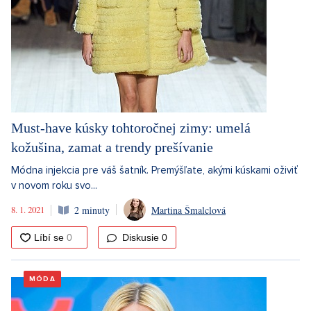
Must-have kúsky tohtoročnej zimy: umelá
kožušina, zamat a trendy prešívanie
Módna injekcia pre váš šatník. Premýšľate, akými kúskami oživiť
v novom roku svo...
8. 1. 2021
2 minuty
Martina Šmalclová
Diskusie
0
MÓDA