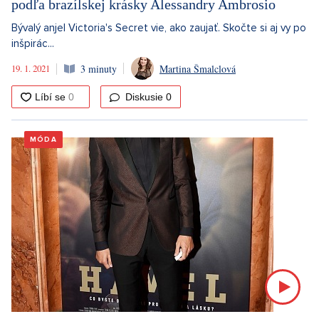
podľa brazílskej krásky Alessandry Ambrosio
Bývalý anjel Victoria's Secret vie, ako zaujať. Skočte si aj vy po
inšpirác...
19. 1. 2021
3 minuty
Martina Šmalclová
Diskusie
0
MÓDA