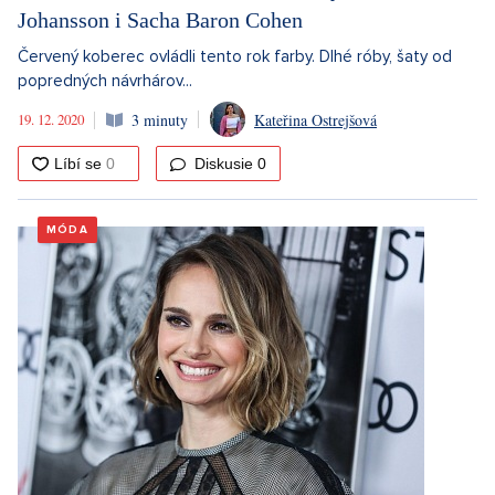
Johansson i Sacha Baron Cohen
Červený koberec ovládli tento rok farby. Dlhé róby, šaty od
popredných návrhárov...
19. 12. 2020
3 minuty
Kateřina Ostrejšová
Diskusie
0
MÓDA