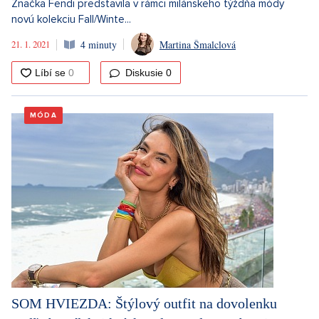
Značka Fendi predstavila v rámci milánskeho týždňa módy
novú kolekciu Fall/Winte...
21. 1. 2021
4 minuty
Martina Šmalclová
Diskusie
0
MÓDA
SOM HVIEZDA: Štýlový outfit na dovolenku