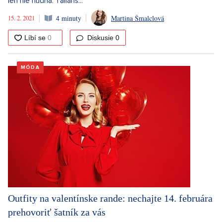
len nie nudná. Talians...
15. 2. 2021
4 minuty
Martina Šmalclová
Diskusie
0
MÓDA
Outfity na valentínske rande: nechajte 14. februára
prehovoriť šatník za vás