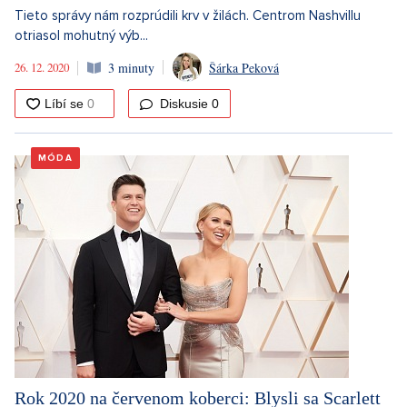
Tieto správy nám rozprúdili krv v žilách. Centrom Nashvillu
otriasol mohutný výb...
26. 12. 2020
3 minuty
Šárka Peková
Diskusie
0
MÓDA
Rok 2020 na červenom koberci: Blysli sa Scarlett