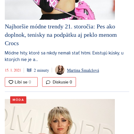
Najhoršie módne trendy 21. storočia: Pes ako
doplnok, tenisky na podpätku aj peklo menom
Crocs
Módne hity, ktoré sa nikdy nemali stať hitmi. Existujú kúsky, u
ktorých nie je a...
15. 1. 2021
2 minuty
Martina Šmalclová
Diskusie
0
MÓDA