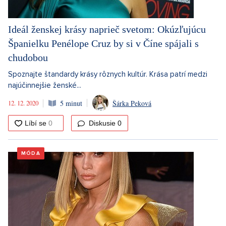
Ideál ženskej krásy naprieč svetom: Okúzľujúcu
Španielku Penélope Cruz by si v Číne spájali s
chudobou
Spoznajte štandardy krásy rôznych kultúr. Krása patrí medzi
najúčinnejšie ženské...
12. 12. 2020
5 minut
Šárka Peková
Diskusie
0
MÓDA