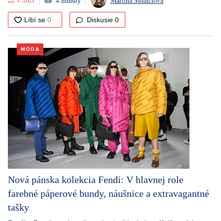
4 minuty
Martina Šmalclová
Diskusie
0
MÓDA
Nová pánska kolekcia Fendi: V hlavnej role
farebné páperové bundy, náušnice a extravagantné
tašky