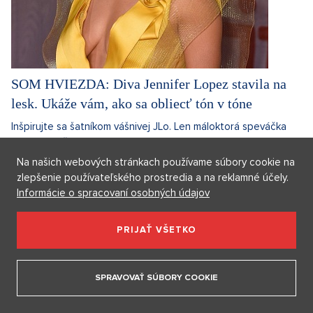
SOM HVIEZDA: Diva Jennifer Lopez stavila na
lesk. Ukáže vám, ako sa obliecť tón v tóne
Inšpirujte sa šatníkom vášnivej JLo. Len máloktorá speváčka
alebo herečka sa v d...
Na našich webových stránkach používame súbory cookie na
10. 12. 2020
3 minuty
Martina Šmalclová
zlepšenie používateľského prostredia a na reklamné účely.
Informácie o spracovaní osobných údajov
Diskusie
0
PRIJAŤ VŠETKO
MÓDA
SPRAVOVAŤ SÚBORY COOKIE