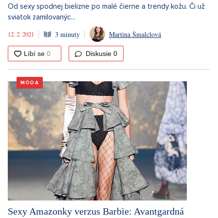
Od sexy spodnej bielizne po malé čierne a trendy kožu. Či už
sviatok zamilovanýc...
12. 2. 2021
3 minuty
Martina Šmalclová
Diskusie
0
MÓDA
Sexy Amazonky verzus Barbie: Avantgardná