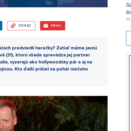
Na
do
29.
ODKAZ
EMAIL
šatách predviedli herečky? Zatiaľ máme jasnú
á (31), ktorú všade sprevádza jej partner
adia, vyzerajú ako hollywoodsky pár a aj na
jicou. Kto ďalší prišiel na pohár niečoho