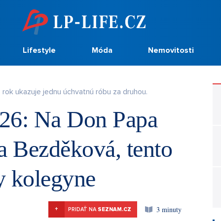
Lifestyle
Móda
Nemovitosti
rok ukazuje jednu úchvatnú róbu za druhou.
26: Na Don Papa
a Bezděková, tento
ky kolegyne
3 minuty
+
PRIDAŤ NA
SEZNAM.CZ