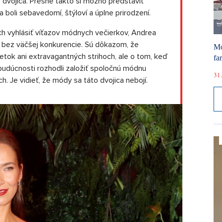
 dvojica. Presne takto si možno predstaviť
boli sebavedomí, štýloví a úplne prirodzení.
h vyhlásiť víťazov módnych večierkov, Andrea
i bez väčšej konkurencie. Sú dôkazom, že
Mó
etok ani extravagantných strihoch, ale o tom, keď
fa
budúcnosti rozhodli založiť spoločnú módnu
31.
. Je vidieť, že módy sa táto dvojica nebojí.