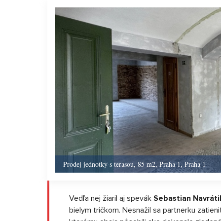
Prodej jednotky s terasou, 85 m2, Praha 1, Praha 1
Vedľa nej žiaril aj spevák
Sebastian Navrátil
bielym tričkom. Nesnažil sa partnerku zatieni