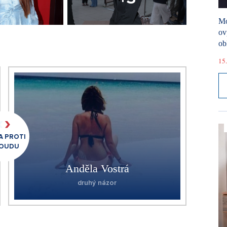
Mó
ov
ob
15.
 PROTI
OUDU
Anděla Vostrá
druhý názor