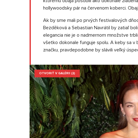
ktorému obaja pôsobili ako dokonale zladená
hollywoodsky pár na červenom koberci. Obaja 
Ak by sme mali po prvých festivalových dňoc
Bezděková a Sebastian Navrátil by zatiaľ bol
elegancia nie je o nadmernom množstve trbli
všetko dokonale funguje spolu. A keby sa v 
značku, pravdepodobne by slávili veľký úspech
OTVORIŤ V GALÉRII (2)