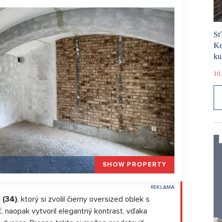
Sť
Ke
ku
10.
SHOW PROPERTY
 (34)
, ktorý si zvolil čierny oversized oblek s
ť, naopak vytvoril elegantný kontrast, vďaka