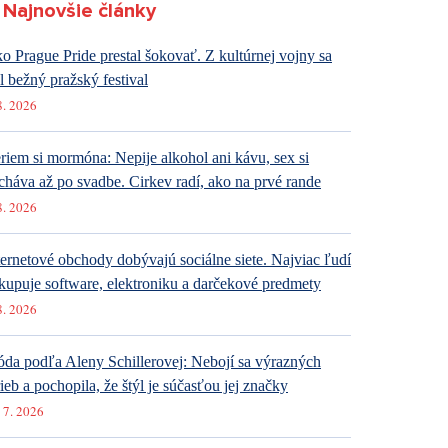
Najnovšie články
o Prague Pride prestal šokovať. Z kultúrnej vojny sa
al bežný pražský festival
8. 2026
riem si mormóna: Nepije alkohol ani kávu, sex si
cháva až po svadbe. Cirkev radí, ako na prvé rande
8. 2026
ternetové obchody dobývajú sociálne siete. Najviac ľudí
kupuje software, elektroniku a darčekové predmety
8. 2026
da podľa Aleny Schillerovej: Nebojí sa výrazných
rieb a pochopila, že štýl je súčasťou jej značky
 7. 2026