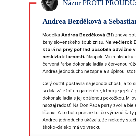
Názor PROTI PROUDU
Andrea Bezděková a Sebastia
Modelka
Andrea Bezděková (31)
znova potv
ženy slovenského šoubiznisu.
Na večierok D
ktorá na prvý pohľad pôsobila odvážne v
nesklzla k lacnosti.
Naopak. Minimalistický s
červená farba dokonale ladila s červenou rúž
Andrea jednoducho nezaprie a s úplnou istotou
Celý outfit postavila na jednoduchosti, a to 
si dala záležať na garderóbe, ktorá je jej šitá
dokonale ladia s jej opálenou pokožkou. Milov
naozaj radosť. Na Don Papa party zvolila bie
líčenie. A to bolo presne to, čo výrazné šaty 
Andrea jednoducho ukázala, že niekedy stačí 
široko-ďaleko má vo vrecku.