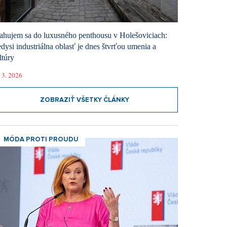
ahujem sa do luxusného penthousu v Holešoviciach:
dysi industriálna oblasť je dnes štvrťou umenia a
ltúry
 3. 2026
ZOBRAZIŤ VŠETKY ČLÁNKY
MÓDA PROTI PROUDU