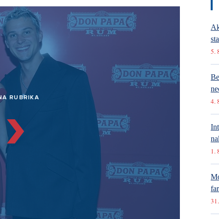
Ak
st
5. 
Be
ne
NA RUBRIKA
4. 
In
na
1. 
Mó
fa
31.