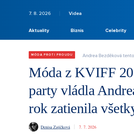
7. 8. 2026
Videa
Aktuality
Biznis
Celebrity
Andrea Bezděková tento 
MÓDA PROTI PROUDU
Móda z KVIFF 20
party vládla Andre
rok zatienila všet
Denisa Zajíčková
7. 7. 2026