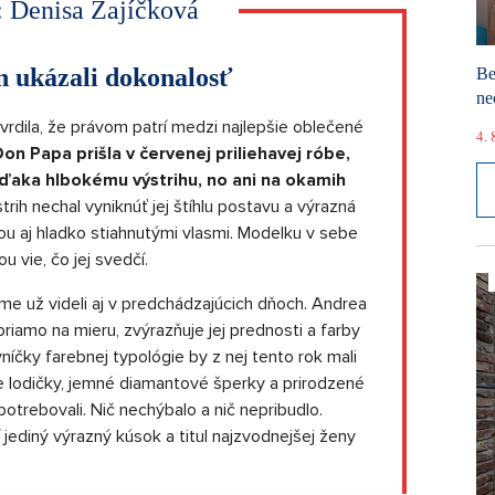
:
Denisa Zajíčková
n ukázali dokonalosť
Be
ne
rdila, že právom patrí medzi najlepšie oblečené
4. 
on Papa prišla v červenej priliehavej róbe,
ďaka hlbokému výstrihu, no ani na okamih
trih nechal vyniknúť jej štíhlu postavu a výrazná
ou aj hladko stiahnutými vlasmi. Modelku v sebe
 vie, čo jej svedčí.
sme už videli aj v predchádzajúcich dňoch. Andrea
 priamo na mieru, zvýrazňuje jej prednosti a farby
níčky farebnej typológie by z nej tento rok mali
le lodičky, jemné diamantové šperky a prirodzené
potrebovali. Nič nechýbalo a nič nepribudlo.
jediný výrazný kúsok a titul najzvodnejšej ženy