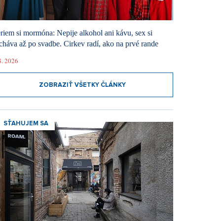
riem si mormóna: Nepije alkohol ani kávu, sex si
cháva až po svadbe. Cirkev radí, ako na prvé rande
8. 2026
ZOBRAZIŤ VŠETKY ČLÁNKY
SŤAHUJEM SA