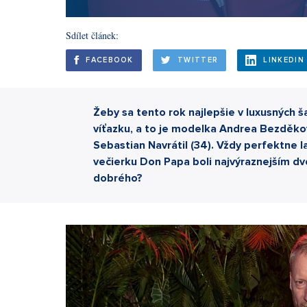
Sdílet článek:
FACEBOOK
TWITTER
LINKEDIN
Žeby sa tento rok najlepšie v luxusných 
víťazku, a to je modelka Andrea Bezděkov
Sebastian Navrátil (34). Vždy perfektne l
večierku Don Papa boli najvýraznejším dvo
dobrého?