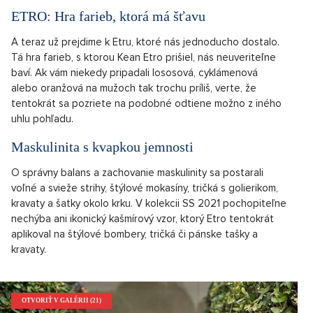
ETRO: Hra farieb, ktorá má šťavu
A teraz už prejdime k Etru, ktoré nás jednoducho dostalo.
Tá hra farieb, s ktorou Kean Etro prišiel, nás neuveriteľne
baví. Ak vám niekedy pripadali lososová, cyklámenová
alebo oranžová na mužoch tak trochu príliš, verte, že
tentokrát sa pozriete na podobné odtiene možno z iného
uhlu pohľadu.
Maskulinita s kvapkou jemnosti
O správny balans a zachovanie maskulinity sa postarali
voľné a svieže strihy, štýlové mokasíny, tričká s golierikom,
kravaty a šatky okolo krku. V kolekcii SS 2021 pochopiteľne
nechýba ani ikonický kašmírový vzor, ktorý Etro tentokrát
aplikoval na štýlové bombery, tričká či pánske tašky a
kravaty.
OTVORIŤ V GALÉRII (21)