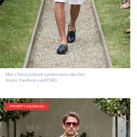
Muž v bílých šortkách a pruhovaném saku Etro
Source: Facebook.com/ETRO
OTVORIŤ V GALÉRII (21)