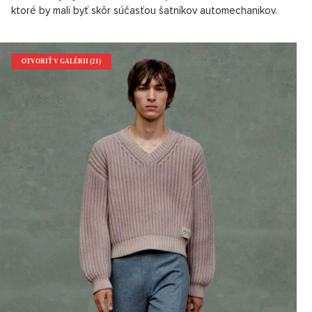
ktoré by mali byť skôr súčasťou šatníkov automechanikov.
OTVORIŤ V GALÉRII (21)