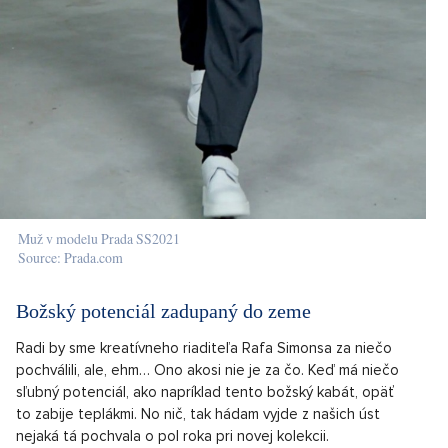
Muž v modelu Prada SS2021
Source: Prada.com
Božský potenciál zadupaný do zeme
Radi by sme kreatívneho riaditeľa Rafa Simonsa za niečo
pochválili, ale, ehm… Ono akosi nie je za čo. Keď má niečo
sľubný potenciál, ako napríklad tento božský kabát, opäť
to zabije teplákmi. No nič, tak hádam vyjde z našich úst
nejaká tá pochvala o pol roka pri novej kolekcii.