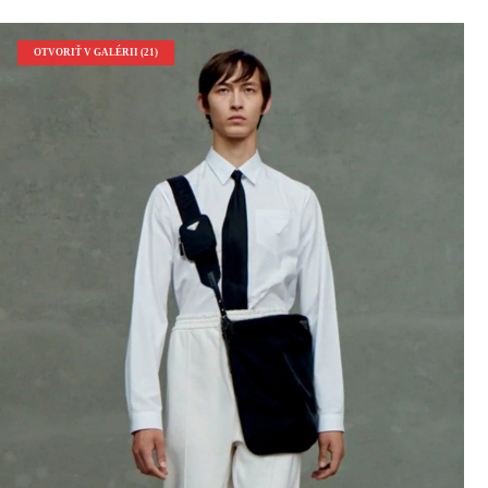
OTVORIŤ V GALÉRII (21)