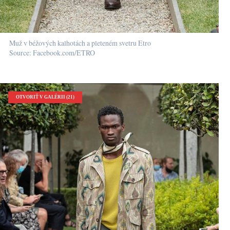
Muž v béžových kalhotách a pleteném svetru Etro
Source: Facebook.com/ETRO
OTVORIŤ V GALÉRII (21)