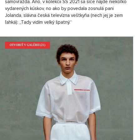
samovražda. Áno, v kolekcii SS 2021 sa síce nájde niekoľko
vydarených kúskov, no ako by povedala zosnulá pani
Jolanda, slávna česká televízna veštkyňa (nech jej je zem
ľahká): „Tady vidím velký špatný.“
OTVORIŤ V GALÉRII (21)