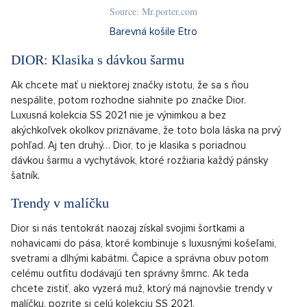
Source: Mr.porter.com
Barevná košile Etro
DIOR: Klasika s dávkou šarmu
Ak chcete mať u niektorej značky istotu, že sa s ňou
nespálite, potom rozhodne siahnite po značke Dior.
Luxusná kolekcia SS 2021 nie je výnimkou a bez
akýchkoľvek okolkov priznávame, že toto bola láska na prvý
pohľad. Aj ten druhý… Dior, to je klasika s poriadnou
dávkou šarmu a vychytávok, ktoré rozžiaria každý pánsky
šatník.
Trendy v malíčku
Dior si nás tentokrát naozaj získal svojimi šortkami a
nohavicami do pása, ktoré kombinuje s luxusnými košeľami,
svetrami a dlhými kabátmi. Čapice a správna obuv potom
celému outfitu dodávajú ten správny šmrnc. Ak teda
chcete zistiť, ako vyzerá muž, ktorý má najnovšie trendy v
malíčku, pozrite si celú kolekciu SS 2021.