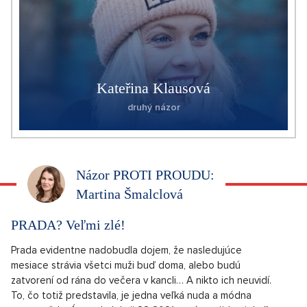
Kateřina Klausová
druhý názor
Názor PROTI PROUDU:
Martina Šmalclová
PRADA? Veľmi zlé!
Prada evidentne nadobudla dojem, že nasledujúce
mesiace strávia všetci muži buď doma, alebo budú
zatvorení od rána do večera v kancli… A nikto ich neuvidí.
To, čo totiž predstavila, je jedna veľká nuda a módna