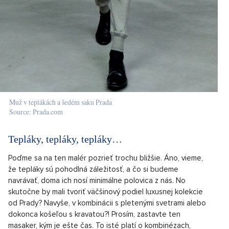
Muž v teplákách a šedém saku Prada
Source: Prada.com
Tepláky, tepláky, tepláky…
Poďme sa na ten malér pozrieť trochu bližšie. Áno, vieme,
že tepláky sú pohodlná záležitosť, a čo si budeme
navrávať, doma ich nosí minimálne polovica z nás. No
skutočne by mali tvoriť väčšinový podiel luxusnej kolekcie
od Prady? Navyše, v kombinácii s pletenými svetrami alebo
dokonca košeľou s kravatou?! Prosím, zastavte ten
masaker, kým je ešte čas. To isté platí o kombinézach,