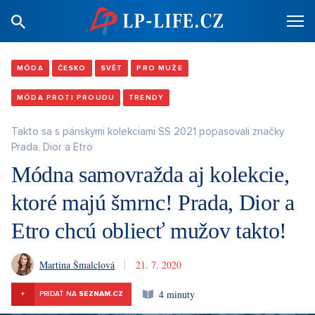
MÓDA
ČESKO
SVĚT
PRO MUŽE
MÓDA PROTI PROUDU
TRENDY
Takto sa s pánskymi kolekciami SS 2021 popasovali značky
Prada, Dior a Etro
Módna samovražda aj kolekcie,
ktoré majú šmrnc! Prada, Dior a
Etro chcú obliecť mužov takto!
Martina Šmalclová
21. 7. 2020
4 minuty
+
PRIDAŤ NA
SEZNAM.CZ