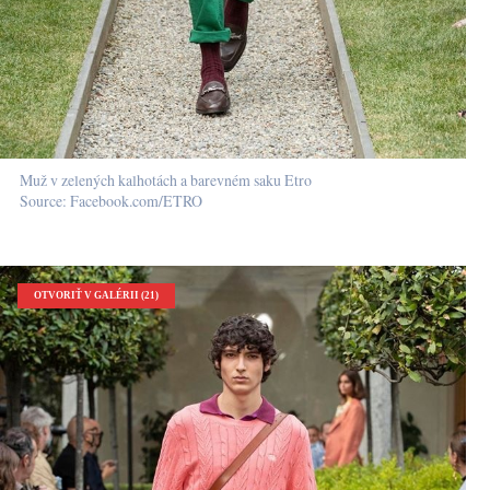
Muž v zelených kalhotách a barevném saku Etro
Source: Facebook.com/ETRO
OTVORIŤ V GALÉRII (21)