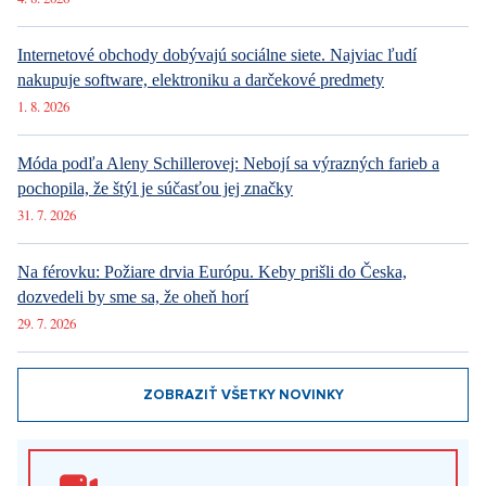
Internetové obchody dobývajú sociálne siete. Najviac ľudí
nakupuje software, elektroniku a darčekové predmety
1. 8. 2026
Móda podľa Aleny Schillerovej: Nebojí sa výrazných farieb a
pochopila, že štýl je súčasťou jej značky
31. 7. 2026
Na férovku: Požiare drvia Európu. Keby prišli do Česka,
dozvedeli by sme sa, že oheň horí
29. 7. 2026
ZOBRAZIŤ VŠETKY NOVINKY