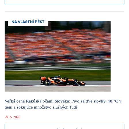
NA VLASTNÍ PĚST
Veľká cena Rakúska očami Slováka: Pivo za dve stovky, 40 °C v
tieni a šokujúce množstvo slušných ľudí
29. 6. 2026