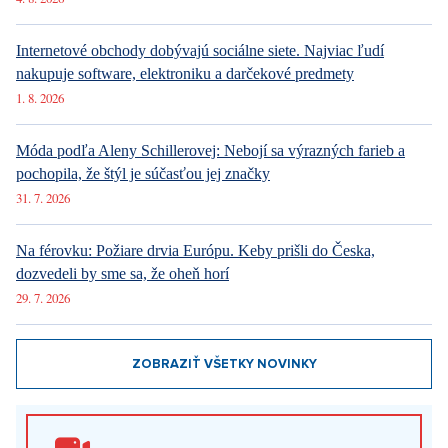
Internetové obchody dobývajú sociálne siete. Najviac ľudí
nakupuje software, elektroniku a darčekové predmety
1. 8. 2026
Móda podľa Aleny Schillerovej: Nebojí sa výrazných farieb a
pochopila, že štýl je súčasťou jej značky
31. 7. 2026
Na férovku: Požiare drvia Európu. Keby prišli do Česka,
dozvedeli by sme sa, že oheň horí
29. 7. 2026
ZOBRAZIŤ VŠETKY NOVINKY