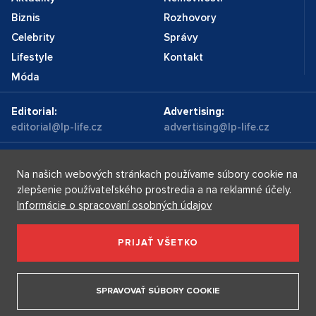
Biznis
Rozhovory
Celebrity
Správy
Lifestyle
Kontakt
Móda
Editorial:
Advertising:
editorial@lp-life.cz
advertising@lp-life.cz
Kontakty
Videa
Na našich webových stránkach používame súbory cookie na
zlepšenie používateľského prostredia a na reklamné účely.
Informácie o spracovaní osobných údajov
Luxury real estates
Supermakléřky.cz
Privacy policy
PRIJAŤ VŠETKO
Luxury Prague Life s.r.o. Praha - Josefov, Maiselova 59/5,
PSČ 110 00, IČ: 05732921
SPRAVOVAŤ SÚBORY COOKIE
Copyright © 2026, Luxury Prague Life