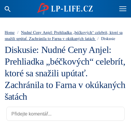
Home
/
Nudné Ceny Anjel: Prehliadka „béčkových“ celebrít, ktoré sa
snažili upútať. Zachránila to Farna v okúkaných šatách
/
Diskusie
Diskusie: Nudné Ceny Anjel:
Prehliadka „béčkových“ celebrít,
ktoré sa snažili upútať.
Zachránila to Farna v okúkaných
šatách