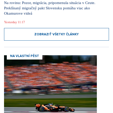
Na rovinu: Pozor, migrácia, pripomenula situácia v Ceute.
Preklínaný migračný pakt Slovensku pomáha viac ako
Okamurove videá
Yesterday 11:17
ZOBRAZIŤ VŠETKY ČLÁNKY
NA VLASTNÍ PĚST