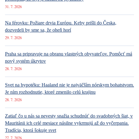
31. 7. 2026
Na férovku: Požiare drvia Európu. Keby prišli do Česka,
dozvedeli by sme sa, že oheň horí
29. 7. 2026
Praha sa pripravuje na obranu vlastných obyvateľov. Pomôcť má
nový systém úkrytov
28. 7. 2026
Svet na hypotéku: Haaland nie je najväčším nórskym bohatstvom.
Je ním rozhodnutie, ktoré zmenilo celú krajinu
28. 7. 2026
Zatiaľ čo u nás sa nevesty snažia schudnúť do svadobných šiat, v
Mauritánii ich celé mesiace násilne vykrmujú až do vyčerpania.
Tradícia, ktorá šokuje svet
27. 7. 2026