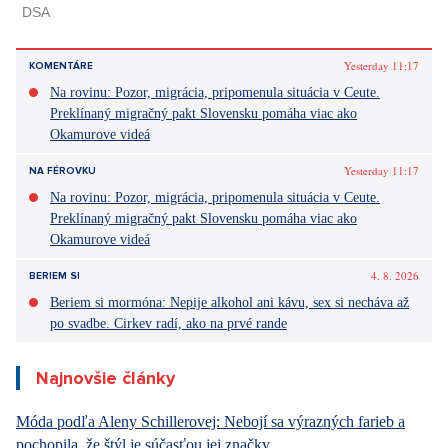
Yesterday 11:17
KOMENTÁRE
Na rovinu: Pozor, migrácia, pripomenula situácia v Ceute.
Preklínaný migračný pakt Slovensku pomáha viac ako
Okamurove videá
Yesterday 11:17
NA FÉROVKU
Na rovinu: Pozor, migrácia, pripomenula situácia v Ceute.
Preklínaný migračný pakt Slovensku pomáha viac ako
Okamurove videá
4. 8. 2026
BERIEM SI
Beriem si mormóna: Nepije alkohol ani kávu, sex si necháva až
po svadbe. Cirkev radí, ako na prvé rande
Najnovšie články
Móda podľa Aleny Schillerovej: Nebojí sa výrazných farieb a
pochopila, že štýl je súčasťou jej značky