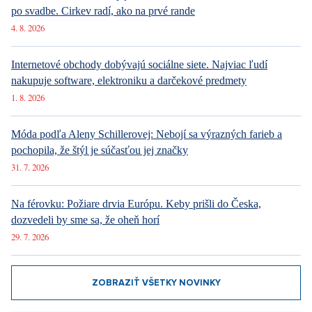
po svadbe. Cirkev radí, ako na prvé rande
4. 8. 2026
Internetové obchody dobývajú sociálne siete. Najviac ľudí
nakupuje software, elektroniku a darčekové predmety
1. 8. 2026
Móda podľa Aleny Schillerovej: Nebojí sa výrazných farieb a
pochopila, že štýl je súčasťou jej značky
31. 7. 2026
Na férovku: Požiare drvia Európu. Keby prišli do Česka,
dozvedeli by sme sa, že oheň horí
29. 7. 2026
ZOBRAZIŤ VŠETKY NOVINKY