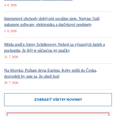
4. 8. 2026
Internetové obchody dobývajú sociálne siete. Najviac ľudí
nakupuje software, elektroniku a darčekové predmety
1. 8. 2026
Móda podľa Aleny Schillerovej: Nebojí sa výrazných farieb a
pochopila, že štýl je súčasťou jej značky
31. 7. 2026
Na férovku: Požiare drvia Európu. Keby prišli do Česka,
dozvedeli by sme sa, že oheň horí
29. 7. 2026
ZOBRAZIŤ VŠETKY NOVINKY