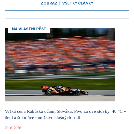
ZOBRAZIŤ VŠETKY ČLÁNKY
NA VLASTNÍ PĚST
Veľká cena Rakúska očami Slováka: Pivo za dve stovky, 40 °C v
tieni a šokujúce množstvo slušných ľudí
29. 6. 2026