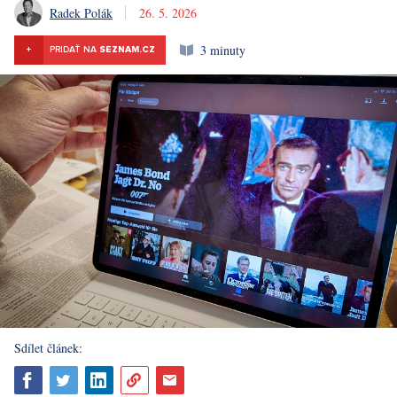
Radek Polák
26. 5. 2026
3 minuty
+
PRIDAŤ NA
SEZNAM.CZ
Sdílet článek: