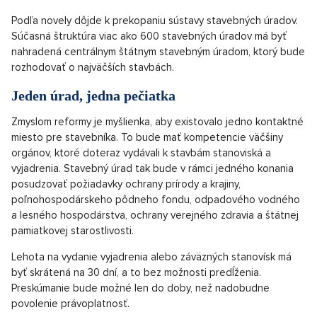
Podľa novely dôjde k prekopaniu sústavy stavebných úradov.
Súčasná štruktúra viac ako 600 stavebných úradov má byť
nahradená centrálnym štátnym stavebným úradom, ktorý bude
rozhodovať o najväčších stavbách.
Jeden úrad, jedna pečiatka
Zmyslom reformy je myšlienka, aby existovalo jedno kontaktné
miesto pre stavebníka. To bude mať kompetencie väčšiny
orgánov, ktoré doteraz vydávali k stavbám stanoviská a
vyjadrenia. Stavebný úrad tak bude v rámci jedného konania
posudzovať požiadavky ochrany prírody a krajiny,
poľnohospodárskeho pôdneho fondu, odpadového vodného
a lesného hospodárstva, ochrany verejného zdravia a štátnej
pamiatkovej starostlivosti.
Lehota na vydanie vyjadrenia alebo záväzných stanovísk má
byť skrátená na 30 dní, a to bez možnosti predĺženia.
Preskúmanie bude možné len do doby, než nadobudne
povolenie právoplatnosť.