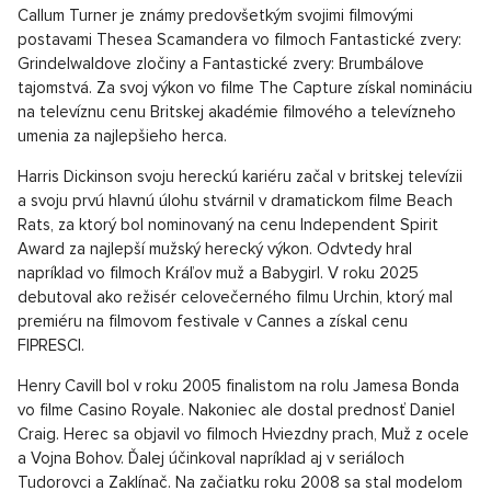
Callum Turner je známy predovšetkým svojimi filmovými
postavami Thesea Scamandera vo filmoch Fantastické zvery:
Grindelwaldove zločiny a Fantastické zvery: Brumbálove
tajomstvá. Za svoj výkon vo filme The Capture získal nomináciu
na televíznu cenu Britskej akadémie filmového a televízneho
umenia za najlepšieho herca.
Harris Dickinson svoju hereckú kariéru začal v britskej televízii
a svoju prvú hlavnú úlohu stvárnil v dramatickom filme Beach
Rats, za ktorý bol nominovaný na cenu Independent Spirit
Award za najlepší mužský herecký výkon. Odvtedy hral
napríklad vo filmoch Kráľov muž a Babygirl. V roku 2025
debutoval ako režisér celovečerného filmu Urchin, ktorý mal
premiéru na filmovom festivale v Cannes a získal cenu
FIPRESCI.
Henry Cavill bol v roku 2005 finalistom na rolu Jamesa Bonda
vo filme Casino Royale. Nakoniec ale dostal prednosť Daniel
Craig. Herec sa objavil vo filmoch Hviezdny prach, Muž z ocele
a Vojna Bohov. Ďalej účinkoval napríklad aj v seriáloch
Tudorovci a Zaklínač. Na začiatku roku 2008 sa stal modelom