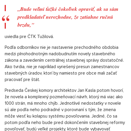
„Bude veľmi ťažké čokoľvek opraviť, ak sa sám
predkladateľ nerozhodne, že zatiahne ručnú
brzdu,"
uviedla pre ČTK Tužilová.
Podľa odborníkov nie je nastavenie prechodného obdobia
medzi plnohodnotným nadobudnutím novely stavebného
zákona a zavedením centrálnej stavebnej správy dostatočné.
Ako tvrdia, nie je napríklad vyriešený presun zamestnancov
stavebných úradov, ktorí by namiesto pre obce mali začať
pracovať pre štát.
Predseda Českej komory architektov Jan Kasla potom hovorí,
že novela a komplexný pozmeňovací návrh, ktorý má viac ako
1000 strán, má mnoho chýb. Jednotlivé nedostatky v novele
sú ale podľa neho podradné v porovnaní s tým, že zmena
môže viesť ku kolapsu systému povoľovania. Jediné, čo sa
potom podľa neho bude pred dokončením stavebnej reformy
povoľovať, budú veľké projekty, ktoré bude vybavovať