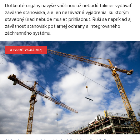
Dotknuté orgány navyše väčšinou už nebudú takmer vydávať
záväzné stanoviská, ale len nezáväzné vyjadrenia, ku ktorým
stavebný úrad nebude musieť prihliadnuť. Ruší sa napríklad aj
záväznosť stanovísk požiarnej ochrany a integrovaného
záchranného systému.
OTVORIŤ V GALÉRII (1)