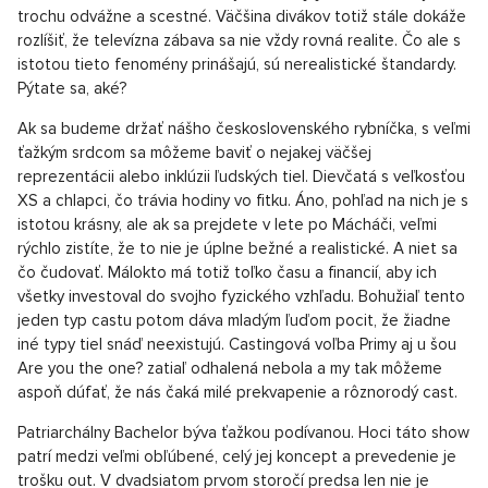
začína správou, lajkom alebo „odvážnym“ kliknutím na tlačidlo
follow. Rovnako ako všetky ostatné aspekty nášho života, aj
randenie skvelo odráža našu spoločnosť a digitálnu dobu,
ktorá nás sprevádza. Držíme s tým tempom ale vôbec krok?
Fenomén zoznamovacích šou
Luxusní penthouse na prodej, Praha 6 - 226m, Praha 6
SHOW PROPERTY
Tvrdiť, že zoznamovacie reality šou zabíjajú romantiku, by bolo
trochu odvážne a scestné. Väčšina divákov totiž stále dokáže
rozlíšiť, že televízna zábava sa nie vždy rovná realite. Čo ale s
istotou tieto fenomény prinášajú, sú nerealistické štandardy.
Pýtate sa, aké?
Ak sa budeme držať nášho československého rybníčka, s veľmi
ťažkým srdcom sa môžeme baviť o nejakej väčšej
reprezentácii alebo inklúzii ľudských tiel. Dievčatá s veľkosťou
XS a chlapci, čo trávia hodiny vo fitku. Áno, pohľad na nich je s