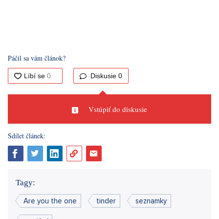
vzťahov, skôr im chýba autenticita reálneho zoznamovania.
Randiť online totiž nemusí byť vždy taká zábava, ako sa na
prvý pohľad môže zdať.
Zdroje: autorský text
Páčil sa vám článok?
Diskusie
0