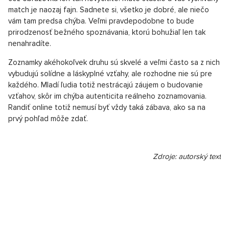
Aplikácia, kde si môžete vybrať svojho budúceho partnera.
Znie to dobre. Dopredu viete, ako vyzerá, čo ho baví, za čím
stojí, a dosť často aj ako je vysoký. Čo sa teda môže pokaziť?
Ľudia klamú a často klamú aj na Tinderi. Zatiaľ čo si myslíte, že
idete von s milovníkom zvierat, keď stretnete psa, sotva sa
drží, aby necukol. Toto berme trochu s nadsádzkou, ale veľmi
podobné prípady sa stali mnohým z nás. Čo ale rande zo
zoznamky veľmi často postrádajú, je chémia. Tú totiž bohužiaľ
cez obrazovku len tak nevycítite. Máte šťastie a váš vysnívaný
match je naozaj fajn. Sadnete si, všetko je dobré, ale niečo
vám tam predsa chýba. Veľmi pravdepodobne to bude
prirodzenosť bežného spoznávania, ktorú bohužiaľ len tak
nenahradíte.
Zoznamky akéhokoľvek druhu sú skvelé a veľmi často sa z nich
vybudujú solídne a láskyplné vzťahy, ale rozhodne nie sú pre
každého. Mladí ľudia totiž nestrácajú záujem o budovanie