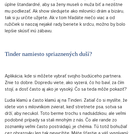
istotou krásny, ale ak sa prejdete v lete po Mácháči, veľmi
rýchlo zistíte, že to nie je úplne bežné a realistické. A niet sa
čo čudovať. Málokto má totiž toľko času a financií, aby ich
všetky investoval do svojho fyzického vzhľadu. Bohužiaľ tento
jeden typ castu potom dáva mladým ľuďom pocit, že žiadne
iné typy tiel snáď neexistujú. Castingová voľba Primy aj u šou
Are you the one? zatiaľ odhalená nebola a my tak môžeme
aspoň dúfať, že nás čaká milé prekvapenie a rôznorodý cast.
Patriarchálny Bachelor býva ťažkou podívanou. Hoci táto show
patrí medzi veľmi obľúbené, celý jej koncept a prevedenie je
trošku out. V dvadsiatom prvom storočí predsa len nie je
úplne štandardné, aby sa ženy museli o muža biť a nezištne
mu podliezať. Ak show sledujete ako milovníci drám a bizáru,
tak si ju určite užijete. Ak v tom hľadáte niečo viac a od
ružičiek si naozaj nejaké rady beriete k srdcu, možno by bolo
lepšie skúsiť inú zábavu.
Tinder namiesto spriaznených duší?