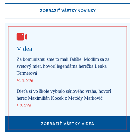
Móda podľa Aleny Schillerovej: Nebojí sa výrazných farieb a
pochopila, že štýl je súčasťou jej značky
31. 7. 2026
Na férovku: Požiare drvia Európu. Keby prišli do Česka,
dozvedeli by sme sa, že oheň horí
29. 7. 2026
ZOBRAZIŤ VŠETKY NOVINKY
Videa
Za komunizmu sme to mali ľahšie. Modlím sa za
svetový mier, hovorí legendárna herečka Lenka