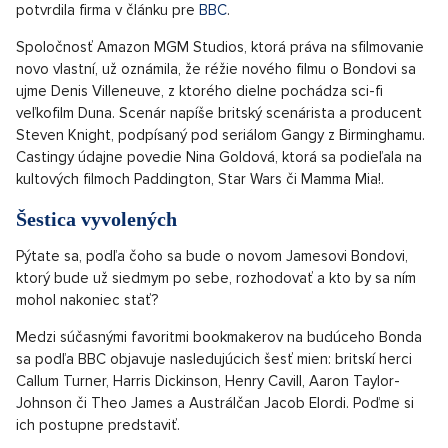
potvrdila firma v článku pre
BBC
.
Spoločnosť Amazon MGM Studios, ktorá práva na sfilmovanie
novo vlastní, už oznámila, že réžie nového filmu o Bondovi sa
ujme Denis Villeneuve, z ktorého dielne pochádza sci-fi
veľkofilm Duna. Scenár napíše britský scenárista a producent
Steven Knight, podpísaný pod seriálom Gangy z Birminghamu.
Castingy údajne povedie Nina Goldová, ktorá sa podieľala na
kultových filmoch Paddington, Star Wars či Mamma Mia!.
Šestica vyvolených
Pýtate sa, podľa čoho sa bude o novom Jamesovi Bondovi,
ktorý bude už siedmym po sebe, rozhodovať a kto by sa ním
mohol nakoniec stať?
Medzi súčasnými favoritmi bookmakerov na budúceho Bonda
sa podľa BBC objavuje nasledujúcich šesť mien: britskí herci
Callum Turner, Harris Dickinson, Henry Cavill, Aaron Taylor-
Johnson či Theo James a Austrálčan Jacob Elordi. Poďme si
ich postupne predstaviť.