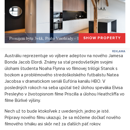
Pronájem bytu 3+kk, Praha Vinohrady - 156, Praha 3
SHOW PROPERTY
Austráliu reprezentuje vo výbere adeptov na nového Jamesa
Bonda Jacob Elordi. Známy sa stal predovšetkým svojimi
úlohami študenta Noaha Flynna vo filmovej trilógii Stanok s
bozkom a problémového stredoškolského futbalistu Natea
Jacobsa v dramatickom seriáli Eufória kanálu HBO. V
posledných rokoch na seba upútal tiež úlohou speváka Elvisa
Presleyho v životopisnom filme Priscilla a úlohou Heathcliffa vo
filme Búrlivé výšiny.
Nech už to bude ktokoľvek z uvedených, jedno je isté.
Prípravy nového filmu ukazujú, že sa môžeme dočkať nového
filmového trháku asi skôr než za ďalších päť rokov.