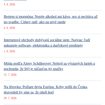
Yesterday 10:50
DESIGN
Luxusné bývanie v Prahe – Novinky v ponuke
Yesterday 10:50
ARCHITEKTURA
Luxusné bývanie v Prahe – Novinky v ponuke
Najnovšie články
Ako Prague Pride prestal šokovať. Z kultúrnej vojny sa stal bežný
pražský festival
5. 8. 2026
Beriem si mormóna: Nepije alkohol ani kávu, sex si necháva až
po svadbe. Cirkev radí, ako na prvé rande
4. 8. 2026
Internetové obchody dobývajú sociálne siete. Najviac ľudí
nakupuje software, elektroniku a darčekové predmety
1. 8. 2026