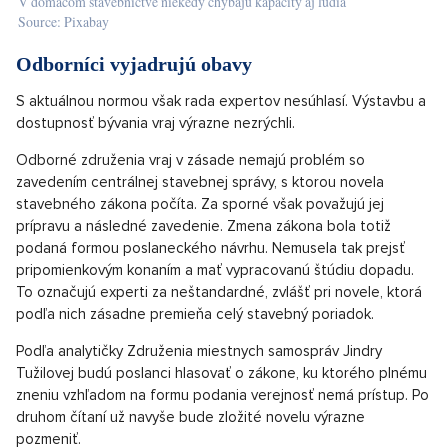
V domácom stavebníctve niekedy chýbajú kapacity aj ľudia
Source: Pixabay
Odborníci vyjadrujú obavy
S aktuálnou normou však rada expertov nesúhlasí. Výstavbu a
dostupnosť bývania vraj výrazne nezrýchli.
Odborné združenia vraj v zásade nemajú problém so
zavedením centrálnej stavebnej správy, s ktorou novela
stavebného zákona počíta. Za sporné však považujú jej
prípravu a následné zavedenie. Zmena zákona bola totiž
podaná formou poslaneckého návrhu. Nemusela tak prejsť
pripomienkovým konaním a mať vypracovanú štúdiu dopadu.
To označujú experti za neštandardné, zvlášť pri novele, ktorá
podľa nich zásadne premieňa celý stavebný poriadok.
Podľa analytičky Združenia miestnych samospráv Jindry
Tužilovej budú poslanci hlasovať o zákone, ku ktorého plnému
zneniu vzhľadom na formu podania verejnosť nemá prístup. Po
druhom čítaní už navyše bude zložité novelu výrazne
pozmeniť.