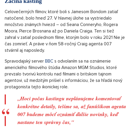
Začína kasting
Celovečerných filmov, ktoré boli s Jamesom Bondom zatiaľ
natočené, bolo hneď 27. V hlavnej úlohe sa vystriedalo
množstvo známych hviezd – od Seana Conneryho, Rogera
Moora, Pierce Brosnana až po Daniela Craiga. Ten si tiež
zahral v zatiaľ poslednom filme, ktorým bolo v roku 2021 Nie je
čas zomrieť. A práve v ňom 58-ročný Craig agenta 007
stvárnil aj naposledy.
Spravodajský server
BBC
s odvolaním sa na oznámenie
amerického filmového štúdia Amazon MGM Studios, ktoré
prevzalo tvorivú kontrolu nad filmami o britskom tajnom
agentovi, už medzitým prišiel s informáciou, že sa hľadá nový
protagonista tejto ikonickej role.
„Hoci počas kastingu neplánujeme komentovať
konkrétne detaily, tešíme sa, až fanúšikom agenta
007 budeme môcť oznámiť ďalšie novinky, keď
nastane ten správny čas,"