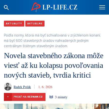
AKTUALITY
AKTUÁLNE
Podľa normy, ktorá má byť schvaľovaná v zrýchlenom konaní,
má byť 600 stavebných úradov nahradených jedným
centrálnym štátnym stavebným úradom.
Novela stavebného zákona môže
viesť až ku kolapsu povoľovania
nových stavieb, tvrdia kritici
Radek Polák
1. 6. 2026
3 minuty
+
PRIDAŤ NA
SEZNAM.CZ