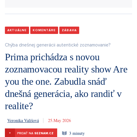
AKTUÁLNE
KOMENTÁRE
ZÁBAVA
Chýba dnešnej generácii autentické zoznamovanie?
Prima prichádza s novou
zoznamovacou reality show Are
you the one. Zabudla snáď
dnešná generácia, ako randiť v
realite?
Veronika Vališová
25. 5. 2026
3 minuty
+
PRIDAŤ NA
SEZNAM.CZ