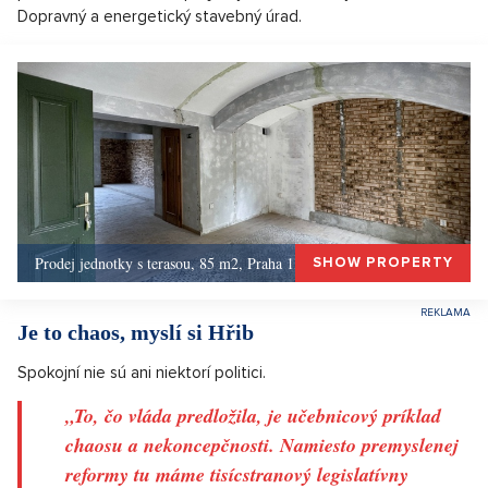
Dopravný a energetický stavebný úrad.
Prodej jednotky s terasou, 85 m2, Praha 1, Praha 1
SHOW PROPERTY
Je to chaos, myslí si Hřib
Spokojní nie sú ani niektorí politici.
„To, čo vláda predložila, je učebnicový príklad
chaosu a nekoncepčnosti. Namiesto premyslenej
reformy tu máme tisícstranový legislatívny