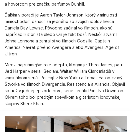
a hovorcom pre značku parfumov Dunhill.
Ďalším v poradí je Aaron Taylor-Johnson, ktorý v minulosti
mimochodom označil za jedného zo svojich idolov herca
Daniela Day-Lewise. Pôvodne začínal vo filmoch, ako sú
napríklad Iluzionista alebo On je fakt boží!. Neskôr stvárnil
Johna Lennona a zahral si vo filmoch Godzilla, Captain
America: Návrat prvého Avengera alebo Avengers: Age of
Ultron.
Medzi najznámejšie role adepta, ktorým je Theo James, patrí
Jed Harper v seriáli Bedlam, Walter William Clark mladší v
kriminálnom seriáli Policajt z New Yorku a Tobias Eaton zvaný
Štvorka vo filmoch Divergencia, Rezistencia a Aliancia
.
Objavil
sa tiež v jednej epizóde prvej série seriálu Panstvo Downton.
Okrem toho bol predtým spevákom a gitaristom londýnskej
skupiny Shere Khan.