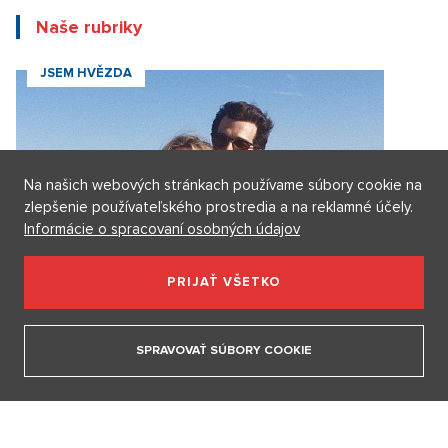
Termerová
30. 3. 2026
Dieťa si vo škole vybralo sériového vraha, hovorí
herec Maximilián Kocek z Metódy Markovič
3. 2. 2026
Na našich webových stránkach používame súbory cookie na
ZOBRAZIŤ VŠETKY VIDEÁ
zlepšenie používateľského prostredia a na reklamné účely.
Informácie o spracovaní osobných údajov
Naše rubriky
PRIJAŤ VŠETKO
JSEM HVĚZDA
SPRAVOVAŤ SÚBORY COOKIE