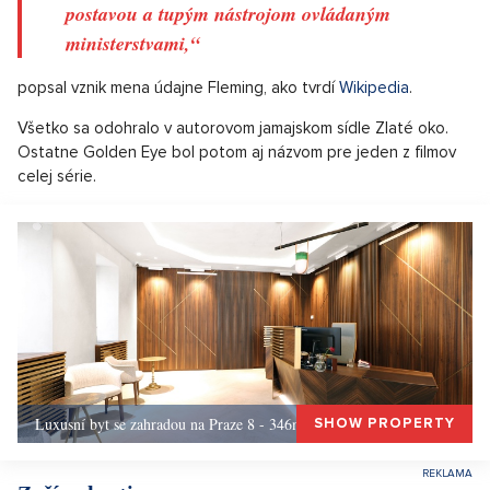
postavou a tupým nástrojom ovládaným
ministerstvami,“
popsal vznik mena údajne Fleming, ako tvrdí
Wikipedia
.
Všetko sa odohralo v autorovom jamajskom sídle Zlaté oko.
Ostatne Golden Eye bol potom aj názvom pre jeden z filmov
celej série.
Luxusní byt se zahradou na Praze 8 - 346m, Praha 8
SHOW PROPERTY