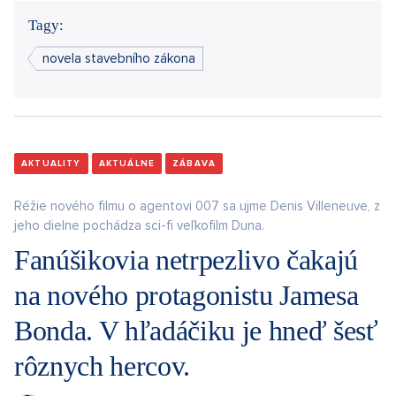
Tagy:
novela stavebního zákona
AKTUALITY
AKTUÁLNE
ZÁBAVA
Réžie nového filmu o agentovi 007 sa ujme Denis Villeneuve, z
jeho dielne pochádza sci-fi veľkofilm Duna.
Fanúšikovia netrpezlivo čakajú
na nového protagonistu Jamesa
Bonda. V hľadáčiku je hneď šesť
rôznych hercov.