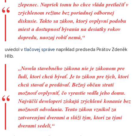
zlepenec. Napriek tomu ho chce vláda pretlačiť v
zrýchlenom režime bez poriadnej odbornej
diskusie. Takto sa zákon, ktorý ovplyvní podobu
miest a dostupnosť bývania na desiatky rokov
dopredu, naozaj robiť nemá,“
uviedol v
tlačovej správe
napríklad predseda Pirátov Zdeněk
Hřib.
„Novela stavebného zákona nie je zákonom pre
ľudí, ktorí chcú bývať. Je to zákon pre tých, ktorí
chcú stavať a predávať. Bežný občan stratí
možnosť ovplyvniť, čo vyrastie vedľa jeho domu.
Najväčší developeri získajú zrýchlené konanie bez
možnosti odvolania. Tento zákon vznikol za
zatvorenými dverami a slúži tým, ktorí za tými
dverami sedeli,“