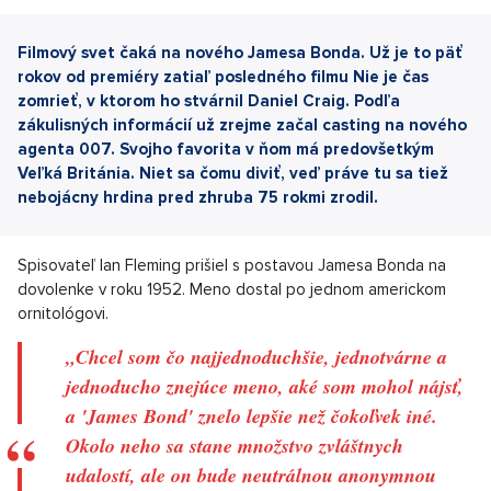
Filmový svet čaká na nového Jamesa Bonda. Už je to päť
rokov od premiéry zatiaľ posledného filmu Nie je čas
zomrieť, v ktorom ho stvárnil Daniel Craig. Podľa
zákulisných informácií už zrejme začal casting na nového
agenta 007. Svojho favorita v ňom má predovšetkým
Veľká Británia. Niet sa čomu diviť, veď práve tu sa tiež
nebojácny hrdina pred zhruba 75 rokmi zrodil.
Spisovateľ Ian Fleming prišiel s postavou Jamesa Bonda na
dovolenke v roku 1952. Meno dostal po jednom americkom
ornitológovi.
„Chcel som čo najjednoduchšie, jednotvárne a
jednoducho znejúce meno, aké som mohol nájsť,
a 'James Bond' znelo lepšie než čokoľvek iné.
Okolo neho sa stane množstvo zvláštnych
udalostí, ale on bude neutrálnou anonymnou