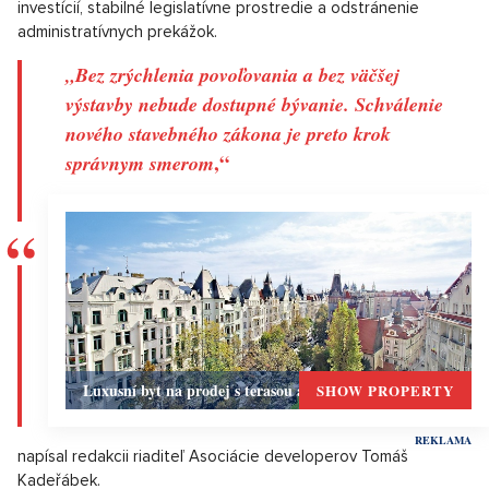
investícií, stabilné legislatívne prostredie a odstránenie
administratívnych prekážok.
„Bez zrýchlenia povoľovania a bez väčšej
výstavby nebude dostupné bývanie. Schválenie
nového stavebného zákona je preto krok
,“
správnym smerom
Luxusní byt na prodej s terasou a výhledem, Praha 1
SHOW PROPERTY
napísal redakcii riaditeľ Asociácie developerov Tomáš
Kadeřábek.