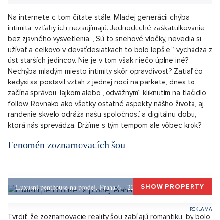
obrovským fenoménom. Začalo to Hotelom Paradise a
najväčší boom priniesol všetkými milovaný Love Island.
„Guilty pleasures“ alebo oddychová zábava. Aj tak sa
týmto televíznym úkazom často hovorí. V širšom kontexte
ale naozaj prinášajú viac než len chvíľkové potešenie.
Nesledujú tieto show práve kvôli absencii romantiky v
našich osobných životoch? A aký efekt majú tieto série na
mladších divákov? Je teda ešte vôbec možné randiť
normálne, alebo nám skutočne zostáva iba Tinder a
zoznamka pred celým národom?
Na internete o tom čítate stále. Mladej generácii chýba
intimita, vzťahy ich nezaujímajú. Jednoduché zaškatulkovanie
bez zjavného vysvetlenia. „Sú to snehové vločky, nevedia si
užívať a celkovo v deväťdesiatkach to bolo lepšie,“ vychádza z
úst starších jedincov. Nie je v tom však niečo úplne iné?
Nechýba mladým miesto intimity skôr opravdivosť? Zatiaľ čo
kedysi sa postavil vzťah z jednej noci na parkete, dnes to