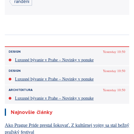
Vstúpiť do diskusie
Sdílet článek:
Tagy:
Are you the one
tinder
seznamky
randění
Yesterday 10:50
DESIGN
Luxusné bývanie v Prahe – Novinky v ponuke