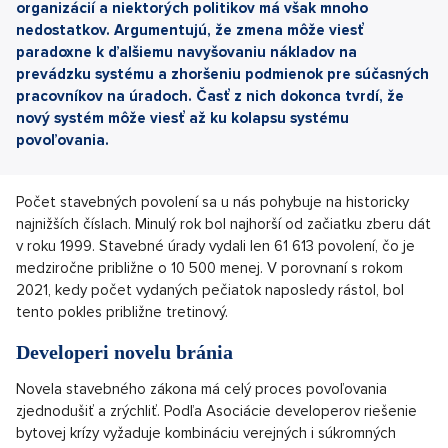
organizácií a niektorých politikov má však mnoho
nedostatkov. Argumentujú, že zmena môže viesť
paradoxne k ďalšiemu navyšovaniu nákladov na
prevádzku systému a zhoršeniu podmienok pre súčasných
pracovníkov na úradoch. Časť z nich dokonca tvrdí, že
nový systém môže viesť až ku kolapsu systému
povoľovania.
Počet stavebných povolení sa u nás pohybuje na historicky
najnižších číslach. Minulý rok bol najhorší od začiatku zberu dát
v roku 1999. Stavebné úrady vydali len 61 613 povolení, čo je
medziročne približne o 10 500 menej. V porovnaní s rokom
2021, kedy počet vydaných pečiatok naposledy rástol, bol
tento pokles približne tretinový.
Developeri novelu bránia
Novela stavebného zákona má celý proces povoľovania
zjednodušiť a zrýchliť. Podľa Asociácie developerov riešenie
bytovej krízy vyžaduje kombináciu verejných i súkromných