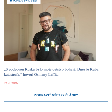
RÝCHLA SPOVEĎ
„S podporou Ruska bylo moje detstvo bohaté. Dnes je Kuba
katastrofa,“ hovorí Osmany Laffita
22. 6. 2026
ZOBRAZIŤ VŠETKY ČLÁNKY