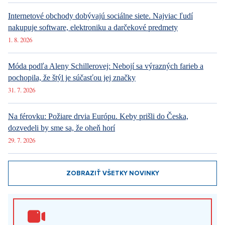
Internetové obchody dobývajú sociálne siete. Najviac ľudí
nakupuje software, elektroniku a darčekové predmety
1. 8. 2026
Móda podľa Aleny Schillerovej: Nebojí sa výrazných farieb a
pochopila, že štýl je súčasťou jej značky
31. 7. 2026
Na férovku: Požiare drvia Európu. Keby prišli do Česka,
dozvedeli by sme sa, že oheň horí
29. 7. 2026
ZOBRAZIŤ VŠETKY NOVINKY