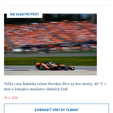
NA VLASTNÍ PĚST
Veľká cena Rakúska očami Slováka: Pivo za dve stovky, 40 °C v
tieni a šokujúce množstvo slušných ľudí
29. 6. 2026
ZOBRAZIŤ VŠETKY ČLÁNKY